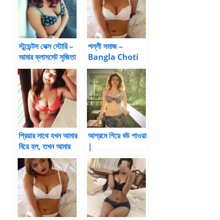
স্টুডেন্টস সেক্স স্টোরি –
পল্লী সমাজ –
আমার ক্লাসমেট সৃজিতা
Bangla Choti
– ছাত্রী চোদার বাংলা
Kahini
চটি – ছাত্র-ছাত্রীর
চুদাচদির গল্প
প্রিয়ার সাথে যখন আমার
আশ্রমে গিয়ে বউ পাওয়া
বিয়ে হল, তখন আমার
|
বয়স সাতাশ।
BanglaChotika
hini