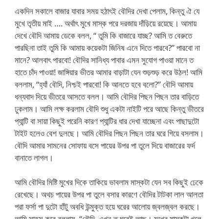
একদিন সকালে বাজার যাবার সময় হঠাৎই বৌদির দেখা পেলাম, কিন্তু ঐ যে
মুখে তৃতীয় মাই …. অর্থাৎ মুখে মাস্ক পরে দরজায় দাঁড়িয়ে রয়েছে। আমায়
দেখে বৌদি আমায় ডেকে বলল, “ তুমি কি বাজারে যাচ্ছ? আমি ত বেরুতে
পারছিনা তাই তুমি কি আমায় কয়েকটা জিনিষ এনে দিতে পারবে?” পারবো না
মানে? আলবাৎ পারবো! বৌদির সানিধ্য পাবার এমন সুযোগ পাওয়া মানে ত
হাতে চাঁদ পাওয়া! জাঙ্গিয়ার ভীতর আমার বাড়াটা যেন শুড়শুড় করে উঠল! আমি
বললাম, “হ্যাঁ বৌদি, নিশ্চই পারবো! কি আনতে হবে বলো?” বৌদি আমায়
ধন্যবাদ দিয়ে ভীতরে আসতে বলল। আমি বৌদির পিছন পিছন তার বাড়িতে
ঢুকলাম। আমি লক্ষ করলাম বৌদি শুধু একটা নাইটি পরে আছে কিন্তু ভীতরে
প্যান্টি বা সায়া কিছুই পরেনি কারণ প্যান্টির ধার দেখা যাচ্ছেনা এবং পাছাদুটো
টাইট হলেও বেশ দুলছে। আমি বৌদির পিছন পিছন তার ঘরে গিয়ে বসলাম।
বৌদি আমার সামনের সোফায় বসে পায়ের উপর পা তুলে দিয়ে বাজারের ফর্দ
বানাতে লাগল।
আমি বৌদির মিষ্টি মুখের দিকে তাকিয়ে ভাবলাম মাস্কটা যেন সব কিছুই ঢেকে
রেখেছে। অথচ পায়ের উপর পা তুলে বসার কারণে বৌদির টাটকা লাল আলতা
পরা ফর্সা পা দুটো হাঁটু অবধি উন্মুক্ত হয়ে ঘরের আলোয় জ্বলজ্বল করছে।
আমি সাহস করে বললাম, “বৌদি, এখন ত ঘরেই আছ। মুখের মাস্কটা খুলে