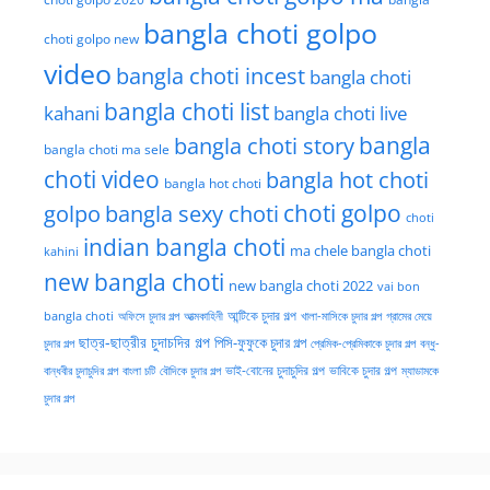
bangla choti golpo
choti golpo new
video
bangla choti incest
bangla choti
bangla choti list
kahani
bangla choti live
bangla choti story
bangla
bangla choti ma sele
choti video
bangla hot choti
bangla hot choti
golpo
choti golpo
bangla sexy choti
choti
indian bangla choti
ma chele bangla choti
kahini
new bangla choti
new bangla choti 2022
vai bon
অফিসে চুদার গল্প
আত্মকাহিনী
আন্টিকে চুদার গল্প
খালা-মাসিকে চুদার গল্প
গ্রামের মেয়ে
bangla choti
ছাত্র-ছাত্রীর চুদাচদির গল্প
পিসি-ফুফুকে চুদার গল্প
চুদার গল্প
প্রেমিক-প্রেমিকাকে চুদার গল্প
বন্ধু-
ভাই-বোনের চুদাচুদির গল্প
ভাবিকে চুদার গল্প
বান্ধবীর চুদাচুদির গল্প
বাংলা চটি
বৌদিকে চুদার গল্প
ম্যাডামকে
চুদার গল্প