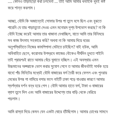
…. কোনও তাড়াহড়ো করা চলবেনা … তাই আমি আমার ধনটাকে খূবই কষ্ট
করে শান্ত করলাম।
আচ্ছা, বৌদি কি অজান্তেই সোফার উপর পা তুলে বসে ছিল এবং বুঝতে
পারেনি যে তার পাড়াতুতো দেওর এমন মনোরম দৃশ্য উপভোগ করছে? না কি
বৌদি ইচ্ছে করেই আমায় তার খাজানা দেখাচ্ছিল, যাতে আমি তার বিনিময়ে
সব কাজ উৎসাহ সহকারে করি? অথবা না কি আমায় দিয়ে বরের
অনুপস্থিতিতে নিজের কামপিপাসা মেটাতে চাইছিল? যাই হউক, আমি
অবিবাহিত ছেলে, করোনার উপদ্রবে কাজের বৌকেও দীর্ঘদিন চুদতে পাইনি
তাই প্রায়শঃই রাতে আমায় খেঁচে ঘুমাতে হচ্ছিল। এই অবস্থায় এমন
উচ্চমানের অপ্সরাকে ভোগ করার সুযোগ পেলে ত আমার জীবনটাই সার্থক হয়ে
যাবে! পাঁচ মিনিটের মধ্যেই বৌদি বাজারের ফর্দ তৈরী করে ফেলল এবং পুনরায়
মেঝের উপর পা নামিয়ে বসার ফলে নাইটি ঢাকা পড়ে যাওয়ার কারণে আমার
স্বর্গদ্বার দর্শন বন্ধ হয়ে গেল। বৌদি আমার হাতে ফর্দ, টাকা ও বাজারের
ব্যাগ তুলে দিল এবং আমি বাজারের উদ্দেশ্যে তার বাড়ি থেকে বেরিয়ে
পড়লাম।
আমি রাস্তা দিয়ে কেমন যেন একটা ঘোরে হাঁটছিলাম। আমার চোখের সামনে