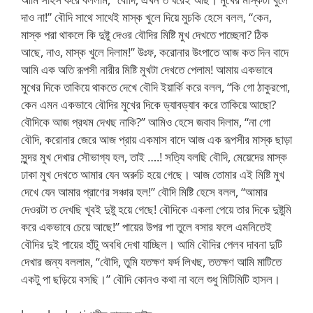
দাও না!” বৌদি সাথে সাথেই মাস্ক খুলে দিয়ে মুচকি হেসে বলল, “কেন,
মাস্ক পরা থাকলে কি দুষ্টু দেওর বৌদির মিষ্টি মুখ দেখতে পাচ্ছেনা? ঠিক
আছে, নাও, মাস্ক খুলে দিলাম!” উঃফ, করোনার উংপাতে আজ কত দিন বাদে
আমি এক অতি রূপসী নারীর মিষ্টি মুখটা দেখতে পেলাম! আমায় একভাবে
মুখের দিকে তাকিয়ে থাকতে দেখে বৌদি ইয়ার্কি করে বলল, “কি গো ঠাকুরপো,
কেন এমন একভাবে বৌদির মুখের দিকে ড্যাবড্যাব করে তাকিয়ে আছো?
বৌদিকে আজ প্রথম দেখছ নাকি?” আমিও হেসে জবাব দিলাম, “না গো
বৌদি, করোনার জেরে আজ প্রায় একমাস বাদে আজ এক রূপসীর মাস্ক ছাড়া
সু্ন্দর মুখ দেখার সৌভাগ্য হল, তাই ….! সত্যি বলছি বৌদি, মেয়েদের মাস্ক
ঢাকা মুখ দেখতে আমার যেন অরুচি হয়ে গেছে। আজ তোমার এই মিষ্টি মুখ
দেখে যেন আমার প্রাণের সঞ্চার হল!” বৌদি মিষ্টি হেসে বলল, “আমার
দেওরটা ত দেখছি খূবই দুষ্টু হয়ে গেছে! বৌদিকে একলা পেয়ে তার দিকে দুষ্টুমি
করে একভাবে চেয়ে আছে!” পায়ের উপর পা তুলে বসার ফলে এমনিতেই
বৌদির দুই পায়ের হাঁটু অবধি দেখা যাচ্ছিল। আমি বৌদির পেলব দাবনা দুটি
দেখার জন্য বললাম, “বৌদি, তুমি যতক্ষণ ফর্দ লিখছ, ততক্ষণ আমি মাটিতে
একটু পা ছড়িয়ে বসছি।” বৌদি কোনও কথা না বলে শুধু মিটিমিটি হাসল।