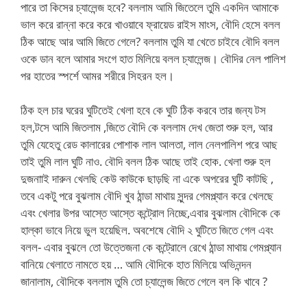
পারে তা কিসের চ্যালেন্জ হবে? বললাম আমি জিতেলে তুমি একদিন আমাকে
ভাল করে রান্না করে করে খাওয়াবে ফ্রায়েড রাইস মাংস, বৌদি হেসে বলল
ঠিক আছে আর আমি জিতে গেলে? বললাম তুমি যা খেতে চাইবে বৌদি বলল
ওকে ডান বলে আমার সংগে হাত মিলিয়ে বলল চ্যালেন্জ। বৌদির নেল পালিশ
পর হাতের স্পর্শে আমর শরীরে সিহরন হল।
ঠিক হল চার ঘরের ঘুটিতেই খেলা হবে কে ঘুটি ঠিক করবে তার জন্য টস
হল,টসে আমি জিতলাম ,জিতে বৌদি কে বললাম দেখ জেতা শুরু হল, আর
তুমি যেহেতু রেড কালারের পোশাক লাল আলতা, লাল নেলপালিশ পরে আছ
তাই তুমি লাল ঘুটি নাও. বৌদি বলল ঠিক আছে তাই হোক. খেলা শুরু হল
দুজনাাই দারুন খেলছি কেউ কাউকে ছাড়ছি না একে অপরের ঘুটি কাটছি ,
তবে একটু পরে বুঝলাম বৌদি খুব ঠান্ডা মাথায় সুন্দর গেমপ্ল্যান করে খেলছে
এবং খেলার উপর আস্তে আস্তে কন্ট্রোল নিচ্ছে,এবার বুঝলাম বৌদিকে কে
হাল্কা ভাবে নিয়ে ভুল হয়েছিল. অবশেষে বৌদি ২ ঘুটিতে জিতে গেল এবং
বলল- এবার বুঝলে তো উত্তেজনা কে কন্ট্রোলে রেখে ঠান্ডা মাথায় গেমপ্ল্যান
বানিয়ে খেলাতে নামতে হয় … আমি বৌদিকে হাত মিলিয়ে অভিনন্দন
জানালাম, বৌদিকে বললাম তুমি তো চ্যালেন্জ জিতে গেলে বল কি খাবে ?