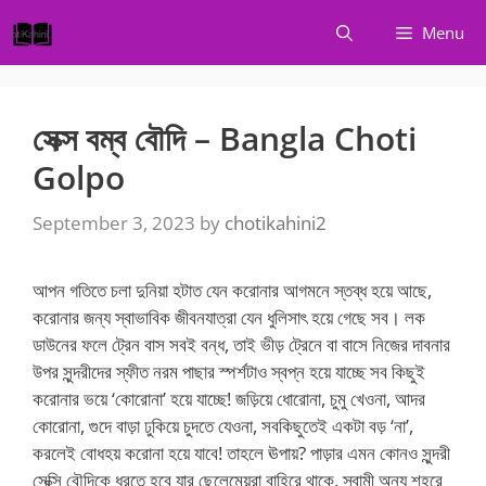
Skip
Menu
to
content
সেক্স বম্ব বৌদি – Bangla Choti
Golpo
September 3, 2023
by
chotikahini2
আপন গতিতে চলা দুনিয়া হটাত যেন করোনার আগমনে স্তব্ধ হয়ে আছে,
করোনার জন্য স্বাভাবিক জীবনযাত্রা যেন ধুলিসাৎ হয়ে গেছে সব। লক
ডাউনের ফলে ট্রেন বাস সবই বন্ধ, তাই ভীড় ট্রেনে বা বাসে নিজের দাবনার
উপর সুন্দরীদের স্ফীত নরম পাছার স্পর্শটাও স্বপ্ন হয়ে যাচ্ছে সব কিছুই
করোনার ভয়ে ‘কোরোনা’ হয়ে যাচ্ছে! জড়িয়ে ধোরোনা, চুমু খেওনা, আদর
কোরোনা, গুদে বাড়া ঢুকিয়ে চুদতে যেওনা, সবকিছুতেই একটা বড় ‘না’,
করলেই বোধহয় করোনা হয়ে যাবে! তাহলে ঊপায়? পাড়ার এমন কোনও সুন্দরী
সেক্সি বৌদিকে ধরতে হবে যার ছেলেমেয়রা বাহিরে থাকে, স্বামী অন্য শহরে