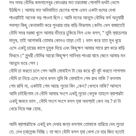
সব সময় বৌদির কমলালেবুর কোওয়ার মত তরতাজা গোলাপি গুদটা ভেসে
উঠছিল। আমার মত অবিবাহিত ছেলের পক্ষে এমন একটা গুদের দেখা
পাওয়াটাই অনেক বড় পাওনা ছিল। আমি মনের আনন্দে বৌদির ফর্দ অনুযায়ী
সমস্ত কিছু কেনাকাটা করে পুনরায় তার বাড়ি ফিরলাম।কলিং বেল বাজাতেই
বৌদি সদর দরজা খুলে আমায় ভীতরে ঢুকিয়ে নিল এবং বলল, “ তুমি ব্যাচেলার
মানুষ, তাই আশাকরি তোমার কোনও তাড়া নেই। ভাল করে হাত মুখ ধুয়ে
এসে একটু চায়ের কাপে চুমুক দিয়ে এবং কিছুক্ষণ আমার সাথে গল্প করে বাড়ি
ফিরবে।” সুন্দরী বৌদির আরো কিছুক্ষণ সানিধ্য পাওয়া যাবে জেনে আমার মন
আনন্দে ভরে গেল।
বৌদি চা করতে চলে গেল আমি মোবাইল টা বের করে খুট খুট করতে লাগলাম
বৌদি চা নিয়ে এসে দেখে বলল তুমি কি মোবাইল গেম রাখ নাকি ? বললাম
গেম রাখি না, একটাই গেম আছে লুডো কিং ,কেন? খেলবে নাকি? আসলে
আমি চাইছিলাম যে বৌদি আমার সংগে একটু লুডো খেলুক তাহলে ব্যাপারটা
একটু জমবে ভাল , বৌদি সংগে সংগে বলল হ্যা অবশ্যই কেন নয় ? চা টা
খেয়ে নিয়ে শুরু হোক,
আমি ব্যাপারটাকে একটু রস দেবার জন্য বললাম তোমাকে হারিয়ে দেব লুডো
তে. দেখ চ্যালেন্জ নিচ্ছি। তা শুনে বৌদি বলল হ্যা খেলা তে হার জিত হতেই