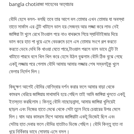
bangla chotiরাজা সাহেবের অত্যাচার
বৌদি হেসে বলল- বলছি তবে তার আগে বল তোমার এখন তোমার যা অবস্থা
তাতে সার্কাস এর টেন্ট খাটালে ভাল হয় সেজন্য আর লজ্জা করে লাভ নেই
জাঙ্গিয়া টা খুলে রেখে টাওয়াল পরে নাও বাথরুমে গিয়ে স্যানিটাইজার দিয়ে
ভাল করে হাত পা ধুয়ে এসে বেডরুমে চলে এস তোমার সংগে গল্প করতে
করতে ভেবে দেখি কি খাওয়া যেতে পারে,টাওয়াল পরলে ভাল ভাবে টেন্ট টা
খাটাতে পারবে বলে খিল খিল করে হেসে উঠল বুঝলাম বৌদি ঠিক বুঝে গেছে
একটু লজ্জায় পরে গেলাম বৌদি আমায় আমার লজ্জার শেষ সম্বলটুকু খুলে
ফেলার নির্দেশ দিল।
কিছুক্ষণ আগেই বৌদির যোণিদ্বার দর্শন করার ফলে আমার বাড়া থেকে
কামরস বেরিয়ে জাঙ্গিয়ায় মাখামাখি হয়ে গেছিল তাই আমি জাঙ্গিয়া খুলতে একটু
ইতস্তত করছিলাম। কিন্তু বৌদি নাছোড়বান্দা, আমায় জাঙ্গিয়া খুলিয়েই
ছাড়ল এবং নিজের হাতে মেঝে থেকে সেটা তুলে নিয়ে চেয়ারের উপর মেলে
দিল। ঘাম আর কামরস মিশে আমার জাঙ্গিয়াটা একটু ভিজেই ছিল এবং
সেটায় হাত দেবার ফলে বৌদির হাতটাও ভিজে গেছিল। বৌদি কিন্তু হাত না
ধুয়ে নির্বিকার ভাবে সোফায় এসে বসল।