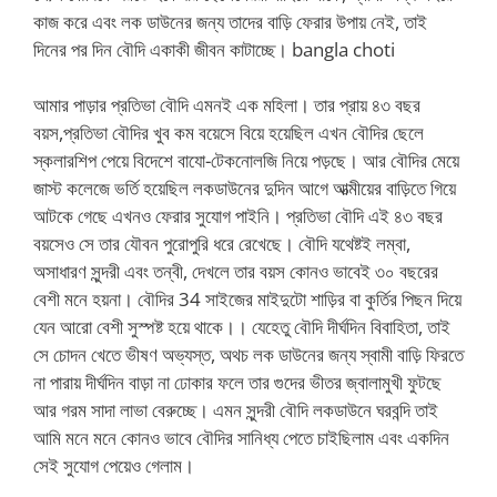
কাজ করে এবং লক ডাউনের জন্য তাদের বাড়ি ফেরার উপায় নেই, তাই
দিনের পর দিন বৌদি একাকী জীবন কাটাচ্ছে। bangla choti
আমার পাড়ার প্রতিভা বৌদি এমনই এক মহিলা। তার প্রায় ৪৩ বছর
বয়স,প্রতিভা বৌদির খুব কম বয়েসে বিয়ে হয়েছিল এখন বৌদির ছেলে
স্কলারশিপ পেয়ে বিদেশে বাযো-টেকনোলজি নিয়ে পড়ছে। আর বৌদির মেয়ে
জাস্ট কলেজে ভর্তি হয়েছিল লকডাউনের দুদিন আগে আত্মীয়ের বাড়িতে গিয়ে
আটকে গেছে এখনও ফেরার সুযোগ পাইনি। প্রতিভা বৌদি এই ৪৩ বছর
বয়সেও সে তার যৌবন পুরোপুরি ধরে রেখেছে। বৌদি যথেষ্টই লম্বা,
অসাধারণ সুন্দরী এবং তন্বী, দেখলে তার বয়স কোনও ভাবেই ৩০ বছরের
বেশী মনে হয়না। বৌদির 34 সাইজের মাইদুটো শাড়ির বা কুর্তির পিছন দিয়ে
যেন আরো বেশী সুস্পষ্ট হয়ে থাকে।। যেহেতু বৌদি দীর্ঘদিন বিবাহিতা, তাই
সে চোদন খেতে ভীষণ অভ্যস্ত, অথচ লক ডাউনের জন্য স্বামী বাড়ি ফিরতে
না পারায় দীর্ঘদিন বাড়া না ঢোকার ফলে তার গুদের ভীতর জ্বালামুখী ফুটছে
আর গরম সাদা লাভা বেরুচ্ছে। এমন সুন্দরী বৌদি লকডাউনে ঘরবন্দি তাই
আমি মনে মনে কোনও ভাবে বৌদির সানিধ্য পেতে চাইছিলাম এবং একদিন
সেই সুযোগ পেয়েও গেলাম।