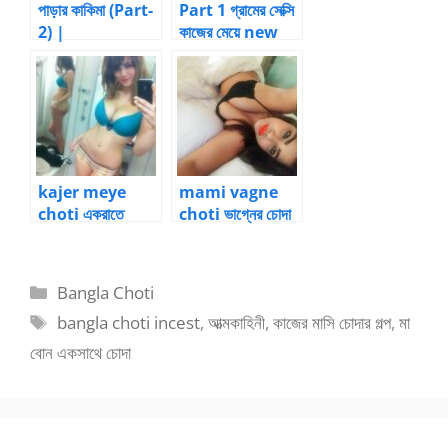
পাড়ার কাকিমা (Part-
Part 1 গ্রামের সেক্সি
2) |
কাজের মেয়ে new
BanglaChotika
choti golpo
hini
kajer meye
mami vagne
choti একরাতে
choti ভাগ্নের চোদা
কাজের মেয়েকে ৬ বার
খেয়ে মামীর পেট হয়েছে
চুদলো
Categories
Bangla Choti
Tags
bangla choti incest
,
আত্মকাহিনী
,
কাজের মাসি চোদার গল্প
,
মা
বোন একসাথে চোদা