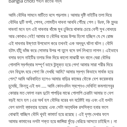
bangla choti গহীন রাতের নাট্য
আমি বৌদির সামনে মাটিতে বসে পড়লাম। আমার দৃষ্টি নাইটির তলা দিয়ে
বৌদির দুটি ফর্সা, পেলব, লোমহীন দাবনা আবধি পৌঁছে গেল। উঃফ, কি সুন্দর
দাবনা! মনে হল এই দাবনার খাঁজে মুখ ঢুকিয়ে থাকার চেয়ে বেশী সুখ বোধহয়
আর কোথাও নেই! আমার ত বৌদির বরের উপর হিংসা হচ্ছিল যে সে রোজ
এই দাবনার উষ্ণতা উপভোগ করে তখনই এক অদ্ভুৎ ঘটনা ঘটল। বৌদি
হটাৎ হাঁটু ভাঁজ করে সোফার উপর পা তুলে বসে ফর্দ লিখতে লাগল। এইভাবে
বসার ফলে নাইটির তলার দিক দিয়ে কালো মাঝারী ঘন বালে ঘেরা বৌদির
গোলাপি স্বর্গদ্বার সম্পূর্ণ ভাবে উন্মুক্ত হয়ে গেল! আমার সারা শরীর দিয়ে
যেন বিদ্যুৎ বয়ে গেল! কি দেখছি আমি? আমার স্বপ্ন কিভাবে সার্থক হয়ে
গেল? আমি অবিবাহিত হলেও আমার বাড়ির কাজের বৌকে বেশ কয়েকবার
চুদেছি, কিন্তু এই গুদ …. আমি কোনওদিন স্বপ্নেও দেখিনি! কমলালেবুর
কোয়ার মত ফোলা নরম দুটো পাপড়ির মাঝে গোলাপি চেরাটা আমার ত বেশ
বড়ই মনে হল।এর অর্থ হল বৌদির বরের ধন যঠেষ্টই বড় এবং এই গুদটা
বেশ ভালই ব্যাবহার হয়েছে এবং সেটা অত্যধিক রসসিক্ত হবার ফলে
বোঝাই যাচ্ছিল বৌদি খূবই কামার্ত হয়ে রয়েছে। এই দৃশ্য দেখার ফলে
আমার কামানের নলটা শক্ত হয়ে জাঙ্গিয়া ফুঁড়ে বেরিয়ে আসতে চাইছিল। না