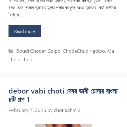
আগের কথা, বগলা ও হরি তখন দুজনেই পচিশ বছরের দুই যুবক। রতনে
রতন চেনে তেমনি দুজনের হলায় গলায় বন্ধুত্ব অথচ দুজনের কেউ কাউকে
বিশ্বাস …
Read more
Categories
Boudi Chodar Golpo
,
ChodaChudir golpo
,
Ma
chele choti
debor vabi choti দেবর ভাবী চোদার বাংলা
চটি গল্প 1
February 7, 2025
by
chotikahini2