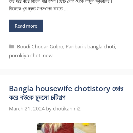
তার পরে বছর চারেক পার হলো।ছোট বেলা থেকে লাজুক স্বভাবের।
নিজেকে খুব দ্রুত উপস্থাপন করতে …
Read more
Categories
Boudi Chodar Golpo
,
Paribarik bangla choti
,
porokiya choti new
Bangla housewife chotistory জোর
করে বউকে চুদলো চটিগল্প
March 21, 2024
by
chotikahini2