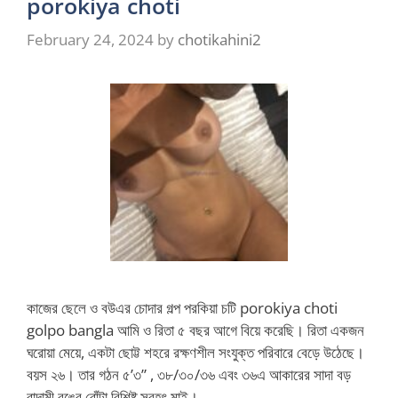
porokiya choti
February 24, 2024
by
chotikahini2
কাজের ছেলে ও বউএর চোদার গল্প পরকিয়া চটি porokiya choti
golpo bangla আমি ও রিতা ৫ বছর আগে বিয়ে করেছি। রিতা একজন
ঘরোয়া মেয়ে, একটা ছোট্ট শহরে রক্ষণশীল সংযুক্ত পরিবারে বেড়ে উঠেছে।
বয়স ২৬। তার গঠন ৫’৩” , ৩৮/৩০/৩৬ এবং ৩৬এ আকারের সাদা বড়
বাদামী রঙের বোঁটা বিশিষ্ট সুবৃহৎ মাই। …