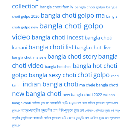
collection
bangla choti family
bangla choti golpo
bangla
bangla choti golpo ma
choti golpo 2020
bangla
bangla choti golpo
choti golpo new
video
bangla choti incest
bangla choti
bangla choti list
kahani
bangla choti live
bangla choti story
bangla
bangla choti ma sele
choti video
bangla hot choti
bangla hot choti
golpo
choti golpo
bangla sexy choti
choti
indian bangla choti
ma chele bangla choti
kahini
new bangla choti
new bangla choti 2022
vai bon
অফিসে চুদার গল্প
আত্মকাহিনী
আন্টিকে চুদার গল্প
খালা-মাসিকে চুদার গল্প
গ্রামের মেয়ে
bangla choti
ছাত্র-ছাত্রীর চুদাচদির গল্প
পিসি-ফুফুকে চুদার গল্প
চুদার গল্প
প্রেমিক-প্রেমিকাকে চুদার গল্প
বন্ধু-
ভাই-বোনের চুদাচুদির গল্প
ভাবিকে চুদার গল্প
বান্ধবীর চুদাচুদির গল্প
বাংলা চটি
বৌদিকে চুদার গল্প
ম্যাডামকে
চুদার গল্প