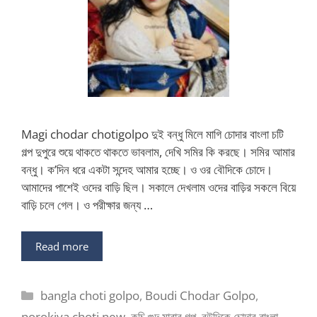
Magi chodar chotigolpo দুই বন্ধু মিলে মাগি চোদার বাংলা চটি
গল্প দুপুরে শুয়ে থাকতে থাকতে ভাবলাম, দেখি সমির কি করছে। সমির আমার
বন্ধু। ক’দিন ধরে একটা সন্দেহ আমার হচ্ছে। ও ওর বৌদিকে চোদে।
আমাদের পাশেই ওদের বাড়ি ছিল। সকালে দেখলাম ওদের বাড়ির সকলে বিয়ে
বাড়ি চলে গেল। ও পরীক্ষার জন্য …
Read more
Categories
bangla choti golpo
,
Boudi Chodar Golpo
,
porokiya choti new
,
কচি গুদ মারার গল্প
,
বউদিকে চোদার বাংলা