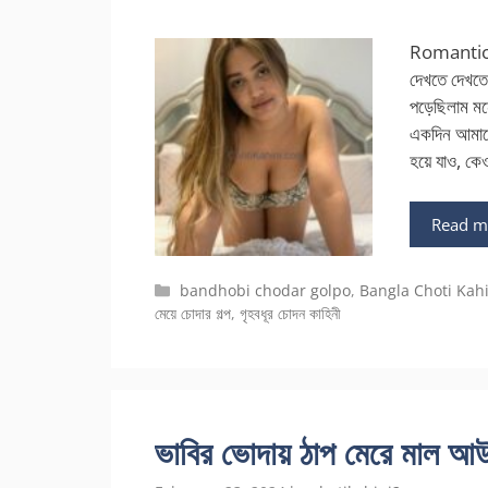
Romantic ba
দেখতে দেখতে 
পড়েছিলাম মন
একদিন আমাকে 
হয়ে যাও, কে
Read m
Categories
bandhobi chodar golpo
,
Bangla Choti Kah
মেয়ে চোদার গল্প
,
গৃহবধূর চোদন কাহিনী
ভাবির ভোদায় ঠাপ মেরে মাল 