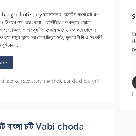
nglachoti story ভালোবাসার রোমান্টিক বাংলা চটি গল্প
S
৪ টি বছর পের হয়ে গেলো। ভার্সিটিতে এক কন্যার প্রেমে
ে মনে, কিন্তু তা পরিস্ফুটিত হওয়ার আগেই ধংস হয়ে গেলো।
E
বলে মামুন তুমার তো কোন চিন্তা নেই, পুনরায় বি বি এ তে ভর্তি
t
ও বুঝবেনা …
p
E
ore
A
ini
,
Bengali Sex Story
,
ma chele Bangla choti
,
কুমারী
J
আউট বাংলা চটি Vabi choda