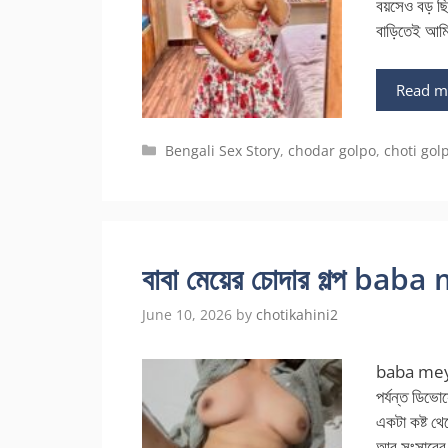
বয়সেও বড় ছি
বাড়িতেই আমি 
Read m
Categories
Bengali Sex Story
,
chodar golpo
,
choti gol
বাবা মেয়ের চোদার গল্প b
June 10, 2026
by
chotikahini2
baba meye 
পর্যন্ত ডিভ
একটা কষ্ট থে
আর সংসারের শ