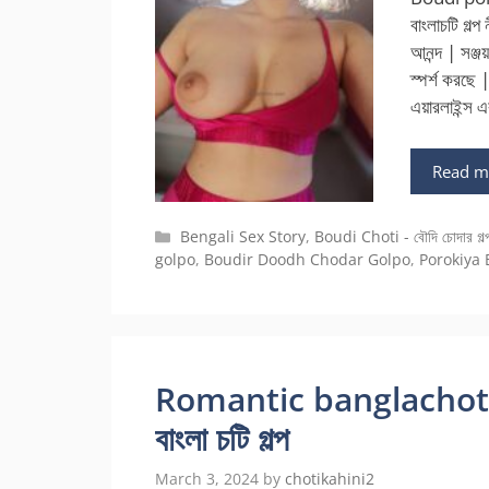
বাংলাচটি গল
আনন্দ | সঞ্জ
স্পর্শ করছে 
এয়ারলাইন্স 
Read m
Categories
Bengali Sex Story
,
Boudi Choti - বৌদি চোদার গল্
golpo
,
Boudir Doodh Chodar Golpo
,
Porokiya 
Romantic banglachoti st
বাংলা চটি গল্প
March 3, 2024
by
chotikahini2