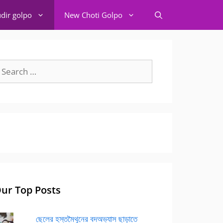
dir golpo
New Choti Golpo
earch
r:
ur Top Posts
ছেলের হস্তমৈথুনের বদঅভ্যাস ছাড়াতে