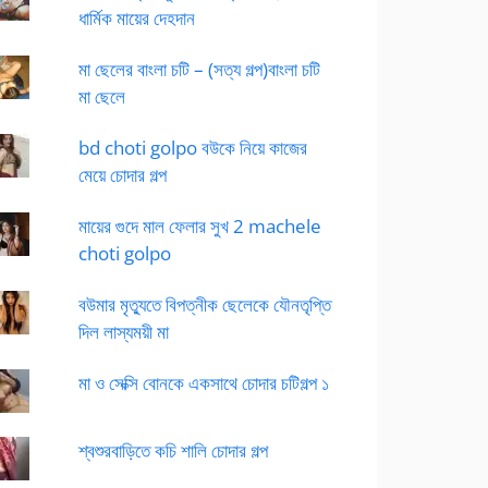
ধার্মিক মায়ের দেহদান
মা ছেলের বাংলা চটি – (সত্য গল্প)বাংলা চটি
মা ছেলে
bd choti golpo বউকে নিয়ে কাজের
মেয়ে চোদার গল্প
মায়ের গুদে মাল ফেলার সুখ 2 machele
choti golpo
বউমার মৃত্যুতে বিপত্নীক ছেলেকে যৌনতৃপ্তি
দিল লাস্যময়ী মা
মা ও সেক্সি বোনকে একসাথে চোদার চটিগল্প ১
শ্বশুরবাড়িতে কচি শালি চোদার গল্প