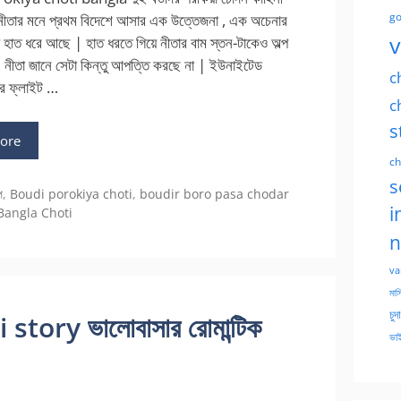
go
্প নীতার মনে প্রথম বিদেশে আসার এক উত্তেজনা , এক অচেনার
v
য় হাত ধরে আছে | হাত ধরতে গিয়ে নীতার বাম স্তন-টাকেও অল্প
| নীতা জানে সেটা কিন্তু আপত্তি করছে না | ইউনাইটেড
c
এর ফ্লাইট …
c
s
ore
ch
s
প
,
Boudi porokiya choti
,
boudir boro pasa chodar
i
Bangla Choti
n
va
মাসি
চুদ
ory ভালোবাসার রোমান্টিক
ভাই