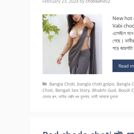
February 23, 2024
by
chotikahini2
New hot ch
Vabi choda
এসেছিল মনে হ
গেছে। ভাবীর
পড়ে জায়গাটা
Read m
Categories
Bangla Choti
,
bangla choti golpo
,
Bangla C
Choti
,
Bengali Sex Story
,
Bhabhi Gud
,
Boudi 
চোদার গল্প
,
ভাবির সেক্সি গুদ চুদলাম
,
ভাভী আমাকে চুদলো