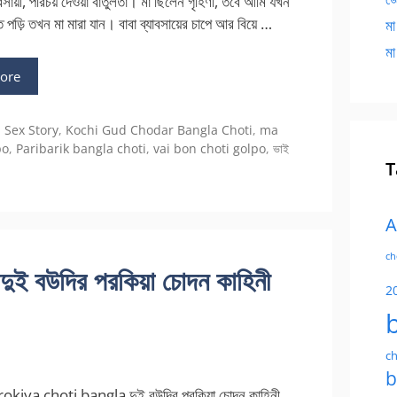
যবসায়ী, পরিচয় দেওয়া বাতুলতা। মা ছিলেন গৃহিণী, তবে আমি যখন
পড়ি তখন মা মারা যান। বাবা ব্যাবসায়ের চাপে আর বিয়ে …
মা
মা
ore
ies
 Sex Story
,
Kochi Gud Chodar Bangla Choti
,
ma
po
,
Paribarik bangla choti
,
vai bon choti golpo
,
ভাই
T
A
ch
 বউদির পরকিয়া চোদন কাহিনী
2
ch
b
kiya choti bangla দুই বউদির পরকিয়া চোদন কাহিনী