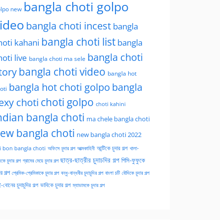
bangla choti golpo
lpo new
ideo
bangla choti incest
bangla
bangla choti list
hoti kahani
bangla
bangla choti
hoti live
bangla choti ma sele
tory
bangla choti video
bangla hot
bangla hot choti golpo
bangla
oti
choti golpo
exy choti
choti kahini
ndian bangla choti
ma chele bangla choti
ew bangla choti
new bangla choti 2022
অফিসে চুদার গল্প
আত্মকাহিনী
আন্টিকে চুদার গল্প
খালা-
i bon bangla choti
ছাত্র-ছাত্রীর চুদাচদির গল্প
পিসি-ফুফুকে
কে চুদার গল্প
গ্রামের মেয়ে চুদার গল্প
ার গল্প
প্রেমিক-প্রেমিকাকে চুদার গল্প
বন্ধু-বান্ধবীর চুদাচুদির গল্প
বাংলা চটি
বৌদিকে চুদার গল্প
-বোনের চুদাচুদির গল্প
ভাবিকে চুদার গল্প
ম্যাডামকে চুদার গল্প