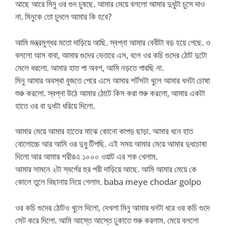
আছে আরে মিনু ওর গুদ চুষছে. আমার মেয়ে বললো আমার দুধুটা চুসে দাও
না. মিনুকে তো চুদলে আমার কি হবে?
আমি মন্ত্রমুগ্ধর মতো দাড়িয়ে আছি. স্বপ্না আমার বেবীটা বড় হয়ে গেছে. ও
বললো আস বাবা, আমার গুদের ভেতরে এস, বলে ওর কচি গুদের ঠোট দুটো
মেলে ধরলো. আমার হাত পা অবশ, আমি নড়তে পারছি না.
মিনু আমার অবস্থা বুজতে পেরে এসে আমার শর্টসটা খুলে আমার ধনটা চোষা
শুরু করলো. স্বপ্না উঠে আমার ঠোটে কিস করা শুরু করলো, আমার একটা
হাতে ওর বা দুধটা ধরিয়ে দিলো.
আমার মেয়ে আমার হাতের মাঝে কোনো কাপড় ছাড়া. আমার ধনে হাত
বোলোচ্চে আর আমি ওর দুধু টিপছি. এই সময় আমার মেয়ে আমার দুধচোষা
দিলো আর আমার শরীরএ ১০০০ ওয়াট এর শক খেলাম.
আমার সামনে ২টা স্বর্গের হুর পরী দাড়িয়ে আছে. আমি আমার মেয়ে কে
কোলে তুলে বিছানায় নিয়ে গেলাম. baba meye chodar golpo
ওর কচি গুদের ঠোটও খুলে দিলো, দেখলা মিনু আমার ধনটা ধরে ওর কচি গুদে
সেট করে দিলো. আমি আস্তে আস্তে ঢুকাতে শুরু করলাম. মেয়ে বললো