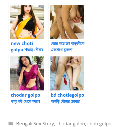
চোদার গল্প ২
বৌমার চোদার গল্প ৭
new choti
জোর করে দুই বান্ধবীকে
golpo শাশুড়ি বৌমার
একসাথে চুদলো
চোদার গল্প ৮
chodar golpo
bd chotiegolpo
ভদ্র বউ থেকে বদলে
শাশুড়ি বৌমার চোদার
যাওয়া পল্লবী ১২
গল্প ৪
Categories
Bengali Sex Story
,
chodar golpo
,
choti golpo