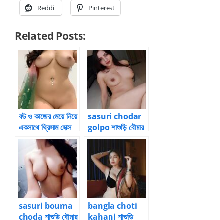
Reddit
Pinterest
Related Posts:
বউ ও কাজের মেয়ে নিয়ে
sasuri chodar
একসাথে থ্রিসাম সেক্স
golpo শাশুড়ি বৌমার
বাংলা চটি
চোদার গল্প ১
sasuri bouma
bangla choti
choda শাশুড়ি বৌমার
kahani শাশুড়ি