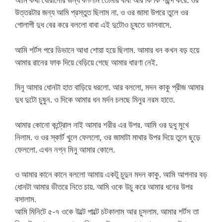
উত্তরটার জন্য আমি প্রস্তুত ছিলাম না. ও ওর জামা উপরে তুলে ওর
গোলাপী দুধ বের করে বললো বাবা এই দুটোও চুষতে ভালবাসে.
আমি শর্টস পরে ডিভানে আধা শোয়া হয়ে ছিলাম. আমার ধন কখন বড় হয়ে
আমার রানের ফাক দিয়ে বেড়িয়ে গেছে আমার ধারণা নেই.
মিনু আমার ধোনটা হাত বাড়িয়ে ধরলো. আর বললো, মদন কাকু প্রীজ আমার
দুধ দুটো চুষুন. ও দিকে আমার ধন মর্দন চলছে মিনুর নরম হাতে.
আমার কোনো কন্ট্রোল নাই আমার শরীর এর উপর. আমি ওর দুধু মুখে
নিলাম. ও ওর স্কার্ট খুলে ফেললো, ওর জামাটা মাথার উপর দিয়ে তুলে ছুড়ে
ফেললো. এখন নগ্ন মিনু আমার কোলে.
ও আমার কানে কানে বললো আমায় একটু চুদুন মদন কাকু. আমি আপনার বড়
ধোনটা আমার ভীতরে নিতে চায়. আমি ওকে উচু করে আমার ধনের উপর
বসালাম.
আমি মিনিটে ৫-৭ ওকে উল্টে পাল্টে চটকালাম আর চুসলাম. আমার শর্টস তা