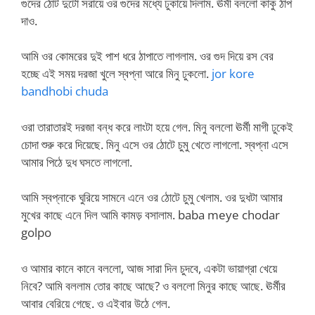
গুদের ঠোট দুটো সরায়ে ওর গুদের মধ্যে ঢুকায়ে দিলাম. ঊর্মী বললো কাকু ঠাপ
দাও.
আমি ওর কোমরের দুই পাশ ধরে ঠাপাতে লাগলাম. ওর গুদ দিয়ে রস বের
হচ্ছে এই সময় দরজা খুলে স্বপ্না আরে মিনু ঢুকলো.
jor kore
bandhobi chuda
ওরা তারাতারই দরজা বন্ধ করে লাংটা হয়ে গেল. মিনু বললো ঊর্মী মাগী ঢুকেই
চোদা শুরু করে দিয়েছে. মিনু এসে ওর ঠোটে চুমু খেতে লাগলো. স্বপ্না এসে
আমার পিঠে দুধ ঘসতে লাগলো.
আমি স্বপ্নাকে ঘুরিয়ে সামনে এনে ওর ঠোটে চুমু খেলাম. ওর দুধটা আমার
মুখের কাছে এনে দিল আমি কামড় বসালাম. baba meye chodar
golpo
ও আমার কানে কানে বললো, আজ সারা দিন চুদবে, একটা ভায়াগ্রা খেয়ে
নিবে? আমি বললাম তোর কাছে আছে? ও বললো মিনুর কাছে আছে. ঊর্মীর
আবার বেরিয়ে গেছে. ও এইবার উঠে গেল.