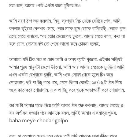
মত চোদ, আমার পেটে একটা বাচ্চা ঢুকিয়ে দাও.
আমি মরণ ঠাপ শুরু করলাম. মিনু, স্বপ্নার নিচ থেকে বেরিয়ে গেল. আমি
বললাম তুইতো বেশ্শার মেয়ে, তোর মাকে চুদে তোকে বানিয়েছি. তোকে চুদে
তোর মেয়ে বানাবো, আর তোর মেয়েকেও চুদবো. আমার মেয়ে বলল, কথা না
বলে চোদ, তোমার বউ তো গেছে ভালো করে চোদনা বলেই.
আমাকে যদি ঠিক মত না চোদ আমি ও অন্য ব্যাটা খুজবো. এইবার সত্যিই
আমার পুরষ মানুষটা জেগে উঠলো. আমি আর আমার মেয়েকে চুদছিনা আমি
এখন একটা বেশ্যাকে চুদছি. আমি ওকে সোফা থেকে তুলে চিৎ করে
শোয়ালাম, দুই পা উচু করে ধরে, গেথে দিলাম ধোনটা. ১৫/১৬ টা ঠাপ দিয়ে
ওকে কাত করে শোয়ালাম. এক পা উচু করে ওকে আড়াআর্রী করে শোয়ালাম.
ওর পা টা আমার ঘাড়ে নিয়ে আমি আবার ঠাপ শুরু করলাম. আমার মেয়ের ৪
বার অর্গাসম হওয়ার পরে আমাকে বলল, তুমিই আমার একমাত্র পুরুষ.
baba meye chodar golpo
বাবা, মা তোমাকে ছেড়ে চলে গেছে তাই তুমি আমাকে সারা জীবন পাবে