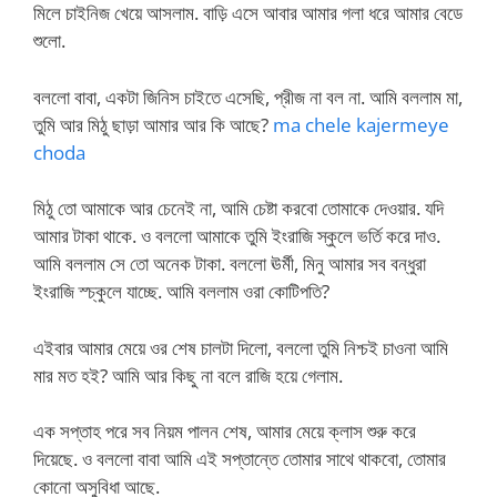
মিলে চাইনিজ খেয়ে আসলাম. বাড়ি এসে আবার আমার গলা ধরে আমার বেডে
শুলো.
বললো বাবা, একটা জিনিস চাইতে এসেছি, প্রীজ না বল না. আমি বললাম মা,
তুমি আর মিঠু ছাড়া আমার আর কি আছে?
ma chele kajermeye
choda
মিঠু তো আমাকে আর চেনেই না, আমি চেষ্টা করবো তোমাকে দেওয়ার. যদি
আমার টাকা থাকে. ও বললো আমাকে তুমি ইংরাজি স্কুলে ভর্তি করে দাও.
আমি বললাম সে তো অনেক টাকা. বললো ঊর্মী, মিনু আমার সব বন্ধুরা
ইংরাজি স্চ্কুলে যাচ্ছে. আমি বললাম ওরা কোটিপতি?
এইবার আমার মেয়ে ওর শেষ চালটা দিলো, বললো তুমি নিশ্চই চাওনা আমি
মার মত হই? আমি আর কিছু না বলে রাজি হয়ে গেলাম.
এক সপ্তাহ পরে সব নিয়ম পালন শেষ, আমার মেয়ে ক্লাস শুরু করে
দিয়েছে. ও বললো বাবা আমি এই সপ্তান্তে তোমার সাথে থাকবো, তোমার
কোনো অসুবিধা আছে.