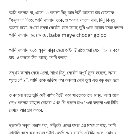
আমি বললাম না, এসো. ও বললো মিনু আর ঊর্মী আসতে চায় তোমাকে
“ধন্যবাদ” দিতে. আমি বললাম ওকে. ও আবার বললো বাবা, মিনু কিন্তু
আমার মতো দেখতে লম্বা মেয়েটা, মনে আছে তুমি ওকে আমার যমজ বলতে.
আমি বললাম, মনে আছে. baba meye chodar golpo
আমি বললাম ওতো মুকুল বাবুর মেয়ে তাইনা? রাতে ওরা যেনো ডিনার করে
যায়. ও বললো ঠিক আছে. আমি বলবো.
সন্ধায় আমার মেয়ে এলো, সাথে মিনু. মেয়েটা অপূর্ব সুন্দর হয়েছে. লম্বা,
প্রায় ৫” ৪”. আমি ওকে জড়িয়ে ধরে বললাম বেবি তুমি এত বড় কবে হলে.
ও বললো হয়ত তুমি যেই বার্গার তৈরী করে খাওয়াতে তার জন্য. আমি ওকে
দেখে বললাম তাহলে তোমরা এখন কি করতে চাও? ওরা বললো ওরা টিভি
দেখবে আর গল্প করবে.
দুজনেই স্কুল ড্রেস পরা, সত্তিই ওদের যমজ এর মতো লাগছে. আমি
ফামিলি রুমে বসে ওদের দুষ্টমি দেখছি আর ভাবছি এইদিন গুলো কোথায়