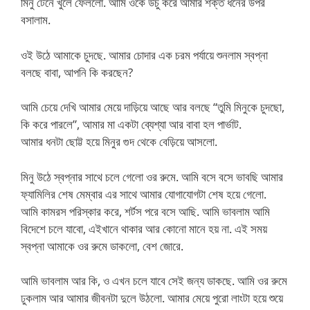
মিনু টেনে খুলে ফেললো. আমি ওকে উচু করে আমার শক্ত ধনের উপর
বসালাম.
ওই উঠে আমাকে চুদছে. আমার চোদার এক চরম পর্যায়ে শুনলাম স্বপ্না
বলছে বাবা, আপনি কি করছেন?
আমি চেয়ে দেখি আমার মেয়ে দাড়িয়ে আছে আর বলছে “তুমি মিনুকে চুদছো,
কি করে পারলে”, আমার মা একটা ব্যেশ্যা আর বাবা হল পার্ভাট.
আমার ধনটা ছোট্ট হয়ে মিনুর গুদ থেকে বেড়িয়ে আসলো.
মিনু উঠে স্বপ্নার সাথে চলে গেলো ওর রুমে. আমি বসে বসে ভাবছি আমার
ফ্যামিলির শেষ মেম্বার এর সাথে আমার যোগাযোগটা শেষ হয়ে গেলো.
আমি কামরস পরিস্কার করে, শর্টস পরে বসে আছি. আমি ভাবলাম আমি
বিদেশে চলে যাবো, এইখানে থাকার আর কোনো মানে হয় না. এই সময়
স্বপ্না আমাকে ওর রুমে ডাকলো, বেশ জোরে.
আমি ভাবলাম আর কি, ও এখন চলে যাবে সেই জন্য ডাকছে. আমি ওর রুমে
ঢুকলাম আর আমার জীবনটা দুলে উঠলো. আমার মেয়ে পুরো লাংটা হয়ে শুয়ে