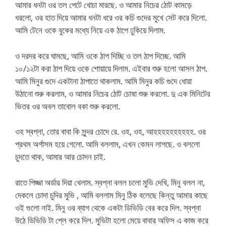
আমার ধনটা ওর তল পেটে খোচা মারছে. ও আমার নিচের ঠোট কামড়ে
ধরলো, ওর হাত দিয়ে আমার ধনটা ধরে ওর কচি গুদের মুখে সেট করে দিলো.
আমি টেনে ওকে বুকের মধ্যে নিয়ে এক ঠাপে ঢুকিয়ে দিলাম.
ও দরদর করে ঘামছে, আমি ওকে ঠাপ দিচ্ছি ও তল ঠাপ দিচ্ছে. আমি
১০/১২টা করা ঠাপ দিয়ে ওকে শোয়ায়ে দিলাম. এইবার শুরু হলো আসল ঠাপ.
আমি মিনুর গুদে একটানা ঠাপাতে থাকলাম. আমি মিনুর কচি গুদে ধোয়া
উঠানো শুরু করলাম, ও আমার নিচের ঠোট চোষা শুরু করলো. দু এক মিনিটের
ভিতর ওর অবল তাবোল বকা শুরু করলো.
ওহ স্বপ্না, তোর বাবা কি সুন্দর চোদে রে. ওহ, ওহ, আহহহহহহহহহহ. ওর
প্রথম অর্গাসম হয়ে গেলো. আমি বললাম, এখন কেমন লাগছে. ও বললো
চুদতে থাক, আমার আর চোদন চাই.
রাতে পিজ্জা অর্ডার দিয়া খেলাম. স্বপ্না বলল চলো মুভি দেখি, মিনু বলল না,
দেকলে চোদা চুদির মুভি , আমি বললাম মিনু ঠিক বলেছে কিন্তু আমার কাছে
ওই গুলো নাই. মিনু ওর ব্যাগ থেকে একটা ডিভিডি বের করে দিল. স্বপ্না
উঠে ডিভিডি টা প্লে করে দিল. মুভিটা হলো মেয়ে বাবার অফিস এ কাজ করে