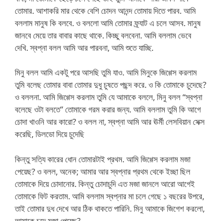
তোমার. আশাকরি মার থেকে বেশি চোদন আনন্দ তোমায় দিতে পারব. আমি
বললাম মানুষ কি বলবে. ও বললো আমি তোমার ফ্র্যাট এ চলে আসব. মানুষ
জানবে মেয়ে তার বাবার কাছে থাকে. কিচ্ছু বলবেনা. আমি বললাম ভেবে
দেখি. স্বপ্না বলল আমি আর পারবনা, আমি শুতে যাচ্ছি.
মিনু বলল আমি একটু পরে আসছি তুমি যাও. আমি মিনুকে জিগ্গেস করলাম
তুমি বলেছ তোমার বাবা তোমার দুধু চুষতে পছন্দ করে. ও কি তোমাকে চুদেছে?
ও বললনা. আমি জিগ্গেস করলাম তুমি যে আমাকে বললে, মিনু বলল “স্বপ্না
বলেছে ওটা বলতে” তোমাকে গরম করার জন্য. আমি বললাম তুমি কি আগে
চোদা খাওনি আর কারো? ও বলল না, স্বপ্না আমি আর ঊর্মী লেসবিয়ান সেক্স
করেছি, ডিলডো দিয়ে চুদেছি
কিন্তু সত্যি কারের ধোন তোমারটাই প্রথম. আমি জিগ্গেস করলাম মজা
পেয়েছ? ও বলল, অনেক; আমার আর স্বপ্নার প্রথম থেকে ইচ্ছা ছিল
তোমাকে দিয়ে চোদানোর. কিন্তু চোদাচুদি এত মজা জানলে আরো আগেই
তোমাকে ফিট করতাম. আমি বললাম স্বপ্নার মা চলে গেছে ১ বছরের উপরে,
তাই তোমার দুধ দেখে আর ঠিক থাকতে পারিনি. মিনু আমাকে জিগেশ করলো,
আমাকে চুদে মজা পেয়েছ?