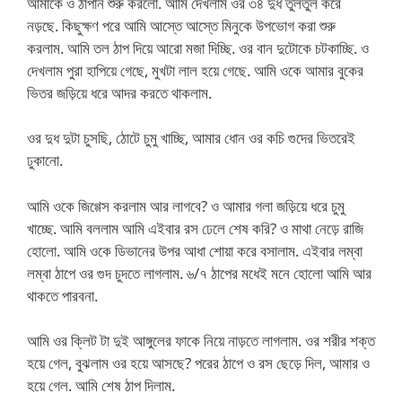
আমাকে ও ঠাপান শুরু করলো. আমি দেখলাম ওর ৩৪ দুধ তুলতুল করে
নড়ছে. কিছুক্ষণ পরে আমি আস্তে আস্তে মিনুকে উপভোগ করা শুরু
করলাম. আমি তল ঠাপ দিয়ে আরো মজা দিচ্ছি. ওর বান দুটোকে চটকাচ্ছি. ও
দেখলাম পুরা হাপিয়ে গেছে, মুখটা লাল হয়ে গেছে. আমি ওকে আমার বুকের
ভিতর জড়িয়ে ধরে আদর করতে থাকলাম.
ওর দুধ দুটা চুসছি, ঠোটে চুমু খাচ্ছি, আমার ধোন ওর কচি গুদের ভিতরেই
ঢুকানো.
আমি ওকে জিগ্গেস করলাম আর লাগবে? ও আমার গলা জড়িয়ে ধরে চুমু
খাচ্ছে. আমি বললাম আমি এইবার রস ঢেলে শেষ করি? ও মাথা নেড়ে রাজি
হোলো. আমি ওকে ডিভানের উপর আধা শোয়া করে বসালাম. এইবার লম্বা
লম্বা ঠাপে ওর গুদ চুদতে লাগলাম. ৬/৭ ঠাপের মধেই মনে হোলো আমি আর
থাকতে পারবনা.
আমি ওর ক্লিট টা দুই আঙ্গুলের ফাকে নিয়ে নাড়তে লাগলাম. ওর শরীর শক্ত
হয়ে গেল, বুঝলাম ওর হয়ে আসছে? পরের ঠাপে ও রস ছেড়ে দিল, আমার ও
হয়ে গেল. আমি শেষ ঠাপ দিলাম.