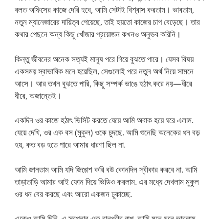
বলত অফিসের কাজে দেরি হবে, আমি সেটাই বিশ্বাস করতাম। ভাবতাম,
নতুন ম্যানেজারের দায়িত্ব পেয়েছে, তাই হয়তো কাজের চাপ বেড়েছে। তার
কথার পেছনে অন্য কিছু খোঁজার প্রয়োজন কখনও অনুভব করিনি।
কিন্তু জীবনের অনেক সত্যই মানুষ পরে গিয়ে বুঝতে পারে। যেসব বিষয়
একসময় স্বাভাবিক মনে হয়েছিল, সেগুলোই পরে নতুন অর্থ নিয়ে সামনে
আসে। আর তখন বুঝতে পারি, কিছু সম্পর্ক ভাঙে হঠাৎ করে নয়—ধীরে
ধীরে, অজান্তেই।
একদিন ওর কাজে হঠাৎ ভিসিট করতে যেয়ে আমি অবাক হয়ে ঘরে এলাম.
যেয়ে দেখি, ওর এক বস (মুকুল) ওকে চুদছে. আমি শুনেছি অনেকের ধন বড়
হয়, কত বড় হতে পারে আমার ধারণা ছিল না.
আমি জানতাম আমি যদি জিগ্গেশ করি বউ কোনদিন স্বীকার করবে না. আমি
তাড়াতাড়ি আমার আই ফোন দিয়ে ভিডিও করলাম. এর মধ্যে দেখলাম মুকুল
ওর ধন বের করছে এবং আরো একজন ঢুকাচ্ছে.
একেও আমি চিনি, এ স্বপ্নার এক বান্ধবীর বাপ. আমি মনে মনে ভাবলাম