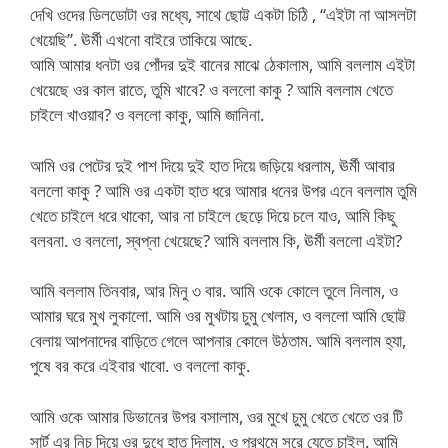
দেখি ওদের ডিলডোটা ওর মধ্যে, সাথে ছোট্ট একটা চিঠি , “এইটা না আসলটা
খেয়েছি”. ঊর্মী এখনো বাইরে তাকিয়ে আছে.
আমি আমার ধনটা ওর পোঁদর দুই বানের মাঝে ঠেকালাম, আমি বললাম এইটা
খেয়েছে ওর কাল রাতে, তুমি খাবে? ও বললো কাকু ? আমি বললাম খেতে
চাইলে খাওয়াব? ও বললো কাকু, আমি জানিনা.
আমি ওর পেটের দুই পাশ দিয়ে দুই হাত দিয়ে জড়িয়ে ধরলাম, ঊর্মী আবার
বললো কাকু ? আমি ওর একটা হাত ধরে আমার ধনের উপর এনে বললাম তুমি
খেতে চাইলে ধরে থাকো, আর না চাইলে ছেড়ে দিয়ে চলে যাও, আমি কিছু
বলবনা. ও বললো, স্বপ্না খেয়েছে? আমি বললাম কি, ঊর্মী বললো এইটা?
আমি বললাম তিনবার, আর মিনু ৩ বার. আমি ওকে কোলে তুলে নিলাম, ও
আমার ঘরে মুখ লুকালো. আমি ওর মুখটায় চুমু খেলাম, ও বললো আমি ছোট্ট
বেলায় আপনাদের বাড়িতে গেলে আপনার কোলে উঠতাম. আমি বললাম হ্যা,
পুষে বর করে এইবার খাবো. ও বললো কাকু.
আমি ওকে আমার ডিভানের উপর বসালাম, ওর মুখে চুমু খেতে খেতে ওর টি
সার্ট এর নিচ দিয়ে ওর দুধে হাত দিলাম. ও প্রথমে সরে যেতে চাইল. আমি