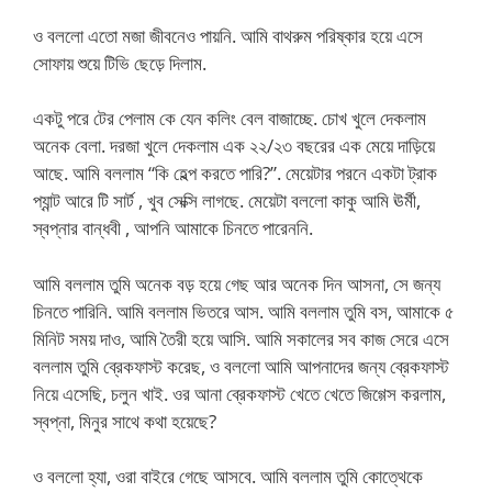
ও বললো এতো মজা জীবনেও পায়নি. আমি বাথরুম পরিষ্কার হয়ে এসে
সোফায় শুয়ে টিভি ছেড়ে দিলাম.
একটু পরে টের পেলাম কে যেন কলিং বেল বাজাচ্ছে. চোখ খুলে দেকলাম
অনেক বেলা. দরজা খুলে দেকলাম এক ২২/২৩ বছরের এক মেয়ে দাড়িয়ে
আছে. আমি বললাম “কি হেল্প করতে পারি?”. মেয়েটার পরনে একটা ট্রাক
প্যান্ট আরে টি সার্ট , খুব সেক্সি লাগছে. মেয়েটা বললো কাকু আমি ঊর্মী,
স্বপ্নার বান্ধবী , আপনি আমাকে চিনতে পারেননি.
আমি বললাম তুমি অনেক বড় হয়ে গেছ আর অনেক দিন আসনা, সে জন্য
চিনতে পারিনি. আমি বললাম ভিতরে আস. আমি বললাম তুমি বস, আমাকে ৫
মিনিট সময় দাও, আমি তৈরী হয়ে আসি. আমি সকালের সব কাজ সেরে এসে
বললাম তুমি ব্রেকফাস্ট করেছ, ও বললো আমি আপনাদের জন্য ব্রেকফাস্ট
নিয়ে এসেছি, চলুন খাই. ওর আনা ব্রেকফাস্ট খেতে খেতে জিগ্গেস করলাম,
স্বপ্না, মিনুর সাথে কথা হয়েছে?
ও বললো হ্যা, ওরা বাইরে গেছে আসবে. আমি বললাম তুমি কোত্থেকে