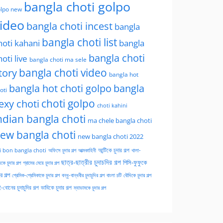
bangla choti golpo
lpo new
ideo
bangla choti incest
bangla
bangla choti list
hoti kahani
bangla
bangla choti
hoti live
bangla choti ma sele
tory
bangla choti video
bangla hot
bangla hot choti golpo
bangla
oti
choti golpo
exy choti
choti kahini
ndian bangla choti
ma chele bangla choti
ew bangla choti
new bangla choti 2022
অফিসে চুদার গল্প
আত্মকাহিনী
আন্টিকে চুদার গল্প
খালা-
i bon bangla choti
ছাত্র-ছাত্রীর চুদাচদির গল্প
পিসি-ফুফুকে
কে চুদার গল্প
গ্রামের মেয়ে চুদার গল্প
ার গল্প
প্রেমিক-প্রেমিকাকে চুদার গল্প
বন্ধু-বান্ধবীর চুদাচুদির গল্প
বাংলা চটি
বৌদিকে চুদার গল্প
-বোনের চুদাচুদির গল্প
ভাবিকে চুদার গল্প
ম্যাডামকে চুদার গল্প