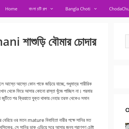
Home
বাংলা চটি গল্প
Bangla Choti
ChodaChu
i শাশুড়ি বৌমার চোদার
S
fo
স্তে আস্তে কোন পাকে জড়িয়ে যাচ্ছে, শুধুমাত্র শারীরিক
খান থেকে ফিরে আসার কোনো রাস্তা খুঁজে পাচ্ছিল না। পরমার
 জুটিতে পর ক্রিয়াতে যুক্ত থাকায় নেহার তরফ থেকেও সমান
O
রে বেরিয়ে ওর মতন mature বিবাহিতা নারীর পক্ষে সানির মত
্বস্তিকর, সে সানির ডাক এড়িয়ে সরে আসার জন্য প্রাণপণ চেষ্টা