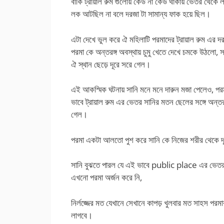
বাকি ট্রায়াল রুম গুলোয় কেউ না কেউ থাকায় ভেতর থেক
লক আটছিল না বলে দরজা টা সামান্য ফাক হয়ে ছিল।
এটা দেখে ভুল করে ঐ মহিলাটি পরমাদের ট্রায়াল রুম এর দর
পরমা কে অন্তরঙ্গ অবস্থায় চুমু খেতে দেখে চমকে উঠলো
ঐ স্থান ছেড়ে দূরে সরে গেল।
এই আকস্মিক ঘটনায় সানি মনে মনে দারুন মজা পেলেও, প
ভাবে ট্রায়াল রুম এর ভেতর সানির মতন ছেলের সঙ্গে অন্তরঙ্গ 
গেল।
পরমা একটা আলতো পুশ করে সানি কে নিজের শরীর থেকে দূর
সানি বুঝতে পারল যে এই ভাবে public place এর ভেতর ল
এখনো পরমা অর্জন করে নি,
নির্লজ্জের মত যেখানে সেখানে কাপড় খুলবার মত সাহস পর
লাগবে।