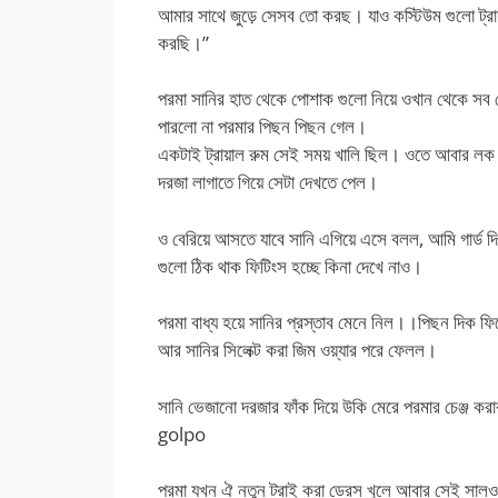
আমার সাথে জুড়ে সেসব তো করছ। যাও কস্টিউম গুলো ট্রায
করছি।”
পরমা সানির হাত থেকে পোশাক গুলো নিয়ে ওখান থেকে সব থে
পারলো না পরমার পিছন পিছন গেল।
একটাই ট্রায়াল রুম সেই সময় খালি ছিল। ওতে আবার লক এ
দরজা লাগাতে গিয়ে সেটা দেখতে পেল।
ও বেরিয়ে আসতে যাবে সানি এগিয়ে এসে বলল, আমি গার্ড দিচ্
গুলো ঠিক থাক ফিটিংস হচ্ছে কিনা দেখে নাও।
পরমা বাধ্য হয়ে সানির প্রস্তাব মেনে নিল।।পিছন দিক ফি
আর সানির সিলেক্ট করা জিম ওয়্যার পরে ফেলল।
সানি ভেজানো দরজার ফাঁক দিয়ে উকি মেরে পরমার চেঞ্জ ক
golpo
পরমা যখন ঐ নতুন ট্রাই করা ড্রেস খুলে আবার সেই সালওয়