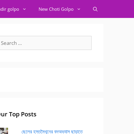
dir golpo
New Choti Golpo
earch
r:
ur Top Posts
ছেলের হস্তমৈথুনের বদঅভ্যাস ছাড়াতে