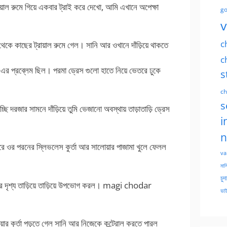
়াল রুমে গিয়ে একবার ট্রাই করে দেখো, আমি এখানে অপেক্ষা
go
v
c
কে কাছের ট্রায়াল রুমে গেল। সানি আর ওখানে দাঁড়িয়ে থাকতে
c
র প্রব্লেম ছিল। পরমা ড্রেস গুলো হাতে নিয়ে ভেতরে ঢুকে
s
ch
s
ছি দরজার সামনে দাঁড়িয়ে তুমি ভেজানো অবস্থায় তাড়াতাড়ি ড্রেস
i
n
রে ওর পরনের স্লিভলেস কুর্তা আর সালোয়ার পাজামা খুলে ফেলল
va
মাসি
চুদ
রার দৃশ্য তাড়িয়ে তাড়িয়ে উপভোগ করল। magi chodar
ভাই
ার কুর্তা পড়তে গেল সানি আর নিজেকে কন্ট্রোল করতে পারল