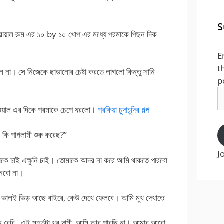
S
ট্রায়াল রুম এর ১০ by ১০ খোপ এর মধ্যে পরমাকে পিছন দিক
E
t
না। সে নিজেকে ছাড়ানোর চেষ্টা করতে লাগলো কিন্তু সানি
p
E
A
দেওয়াল এর দিকে পরমাকে চেপে ধরলো।
পরকিয়া চুদাচুদির গল্প
ি পাগলামী শুরু করেছ?”
J
াকে চাই এক্ষুনি চাই। তোমাকে আদর না করে আমি থাকতে পারবো
ুনবো না।
েস, ভালই ভিড় আছে বাইরে, কেউ দেখে ফেলবে। আমি মুখ দেখাতে
ন বেবি , এই মুহূর্তটা খুব দামী, আমি আর পারছি না। আমার আরো