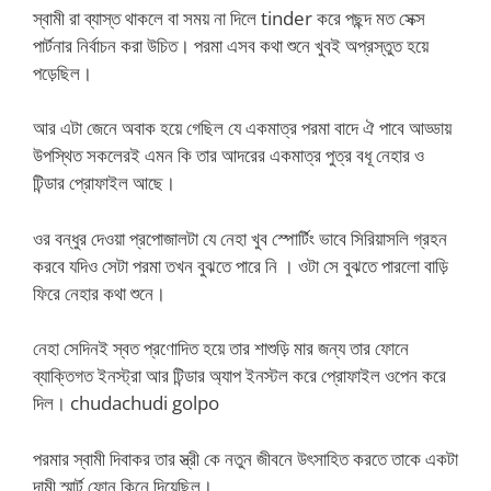
স্বামী রা ব্যাস্ত থাকলে বা সময় না দিলে tinder করে পছন্দ মত সেক্স
পার্টনার নির্বাচন করা উচিত। পরমা এসব কথা শুনে খুবই অপ্রস্তুত হয়ে
পড়েছিল।
আর এটা জেনে অবাক হয়ে গেছিল যে একমাত্র পরমা বাদে ঐ পাবে আড্ডায়
উপস্থিত সকলেরই এমন কি তার আদরের একমাত্র পুত্র বধূ নেহার ও
টিন্ডার প্রোফাইল আছে।
ওর বন্ধুর দেওয়া প্রপোজালটা যে নেহা খুব স্পোর্টিং ভাবে সিরিয়াসলি গ্রহন
করবে যদিও সেটা পরমা তখন বুঝতে পারে নি । ওটা সে বুঝতে পারলো বাড়ি
ফিরে নেহার কথা শুনে।
নেহা সেদিনই স্বত প্রণোদিত হয়ে তার শাশুড়ি মার জন্য তার ফোনে
ব্যাক্তিগত ইনস্ট্রা আর টিন্ডার অ্যাপ ইনস্টল করে প্রোফাইল ওপেন করে
দিল। chudachudi golpo
পরমার স্বামী দিবাকর তার স্ত্রী কে নতুন জীবনে উৎসাহিত করতে তাকে একটা
দামী স্মার্ট ফোন কিনে দিয়েছিল।