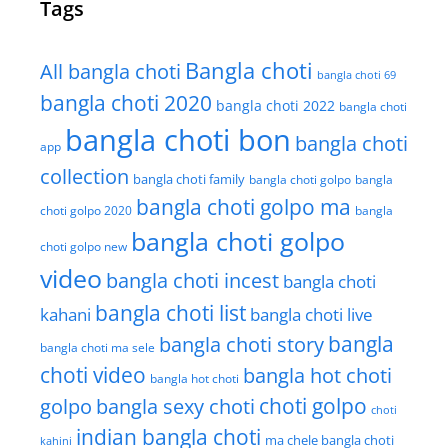
Tags
Bangla choti
All bangla choti
bangla choti 69
bangla choti 2020
bangla choti 2022
bangla choti
bangla choti bon
bangla choti
app
collection
bangla choti family
bangla choti golpo
bangla
bangla choti golpo ma
choti golpo 2020
bangla
bangla choti golpo
choti golpo new
video
bangla choti incest
bangla choti
bangla choti list
kahani
bangla choti live
bangla choti story
bangla
bangla choti ma sele
choti video
bangla hot choti
bangla hot choti
golpo
choti golpo
bangla sexy choti
choti
indian bangla choti
ma chele bangla choti
kahini