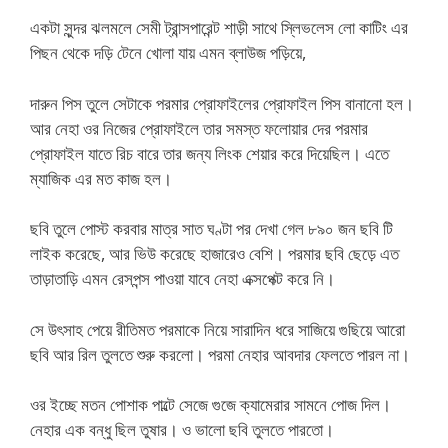
একটা সুন্দর ঝলমলে সেমী ট্রান্সপারেন্ট শাড়ী সাথে স্লিভলেস লো কাটিং এর
পিছন থেকে দড়ি টেনে খোলা যায় এমন ব্লাউজ পড়িয়ে,
দারুন পিস তুলে সেটাকে পরমার প্রোফাইলের প্রোফাইল পিস বানানো হল।
আর নেহা ওর নিজের প্রোফাইলে তার সমস্ত ফলোয়ার দের পরমার
প্রোফাইল যাতে রিচ বারে তার জন্য লিংক শেয়ার করে দিয়েছিল। এতে
ম্যাজিক এর মত কাজ হল।
ছবি তুলে পোস্ট করবার মাত্র সাত ঘণ্টা পর দেখা গেল ৮৯০ জন ছবি টি
লাইক করেছে, আর ভিউ করেছে হাজারেও বেশি। পরমার ছবি ছেড়ে এত
তাড়াতাড়ি এমন রেসপন্স পাওয়া যাবে নেহা এক্সপেক্ট করে নি।
সে উৎসাহ পেয়ে রীতিমত পরমাকে নিয়ে সারাদিন ধরে সাজিয়ে গুছিয়ে আরো
ছবি আর রিল তুলতে শুরু করলো। পরমা নেহার আবদার ফেলতে পারল না।
ওর ইচ্ছে মতন পোশাক পাল্টে সেজে গুজে ক্যামেরার সামনে পোজ দিল।
নেহার এক বন্ধু ছিল তুষার। ও ভালো ছবি তুলতে পারতো।