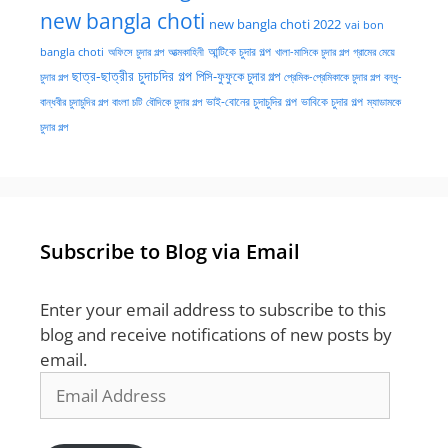
new bangla choti
new bangla choti 2022
vai bon
অফিসে চুদার গল্প
আত্মকাহিনী
আন্টিকে চুদার গল্প
খালা-মাসিকে চুদার গল্প
গ্রামের মেয়ে
bangla choti
ছাত্র-ছাত্রীর চুদাচদির গল্প
পিসি-ফুফুকে চুদার গল্প
চুদার গল্প
প্রেমিক-প্রেমিকাকে চুদার গল্প
বন্ধু-
ভাই-বোনের চুদাচুদির গল্প
ভাবিকে চুদার গল্প
বান্ধবীর চুদাচুদির গল্প
বাংলা চটি
বৌদিকে চুদার গল্প
ম্যাডামকে
চুদার গল্প
Subscribe to Blog via Email
Enter your email address to subscribe to this
blog and receive notifications of new posts by
email.
Email
Address