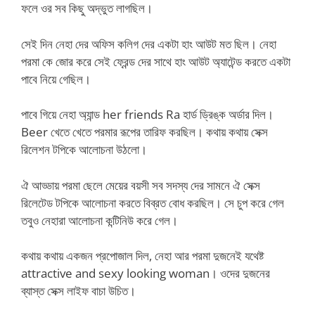
ফলে ওর সব কিছু অদ্ভুত লাগছিল।
সেই দিন নেহা দের অফিস কলিগ দের একটা হাং আউট মত ছিল। নেহা
পরমা কে জোর করে সেই ফ্রেন্ড দের সাথে হাং আউট অ্যাটেন্ড করতে একটা
পাবে নিয়ে গেছিল।
পাবে গিয়ে নেহা অ্যান্ড her friends Ra হার্ড ড্রিঙ্ক অর্ডার দিল।
Beer খেতে খেতে পরমার রূপের তারিফ করছিল। কথায় কথায় সেক্স
রিলেশন টপিকে আলোচনা উঠলো।
ঐ আড্ডায় পরমা ছেলে মেয়ের বয়সী সব সদস্য দের সামনে ঐ সেক্স
রিলেটেড টপিকে আলোচনা করতে বিব্রত বোধ করছিল। সে চুপ করে গেল
তবুও নেহারা আলোচনা কন্টিনিউ করে গেল।
কথায় কথায় একজন প্রপোজাল দিল, নেহা আর পরমা দুজনেই যথেষ্ট
attractive and sexy looking woman। ওদের দুজনের
ব্যাস্ত সেক্স লাইফ বাচা উচিত।