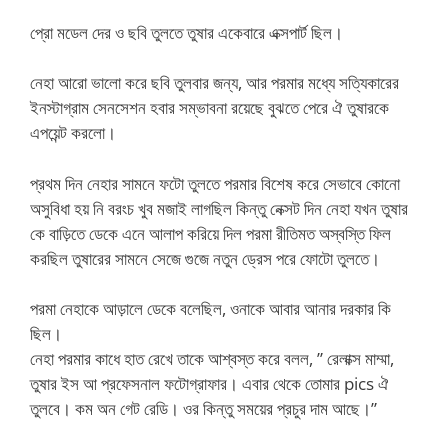
প্রো মডেল দের ও ছবি তুলতে তুষার একেবারে এক্সপার্ট ছিল।
নেহা আরো ভালো করে ছবি তুলবার জন্য, আর পরমার মধ্যে সত্যিকারের
ইনস্টাগ্রাম সেনসেশন হবার সম্ভাবনা রয়েছে বুঝতে পেরে ঐ তুষারকে
এপয়েন্ট করলো।
প্রথম দিন নেহার সামনে ফটো তুলতে পরমার বিশেষ করে সেভাবে কোনো
অসুবিধা হয় নি বরংচ খুব মজাই লাগছিল কিন্তু নেক্সট দিন নেহা যখন তুষার
কে বাড়িতে ডেকে এনে আলাপ করিয়ে দিল পরমা রীতিমত অস্বস্তি ফিল
করছিল তুষারের সামনে সেজে গুজে নতুন ড্রেস পরে ফোটো তুলতে।
পরমা নেহাকে আড়ালে ডেকে বলেছিল, ওনাকে আবার আনার দরকার কি
ছিল।
নেহা পরমার কাধে হাত রেখে তাকে আশ্বস্ত করে বলল, ” রেলাক্স মাম্মা,
তুষার ইস আ প্রফেসনাল ফটোগ্রাফার। এবার থেকে তোমার pics ঐ
তুলবে। কম অন গেট রেডি। ওর কিন্তু সময়ের প্রচুর দাম আছে।”