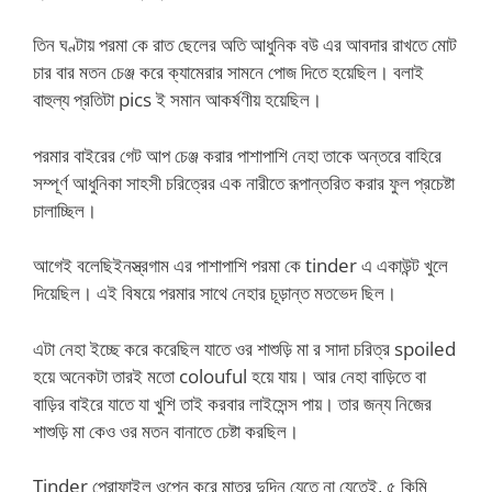
তিন ঘণ্টায় পরমা কে রাত ছেলের অতি আধুনিক বউ এর আবদার রাখতে মোট
চার বার মতন চেঞ্জ করে ক্যামেরার সামনে পোজ দিতে হয়েছিল। বলাই
বাহুল্য প্রতিটা pics ই সমান আকর্ষণীয় হয়েছিল।
পরমার বাইরের গেট আপ চেঞ্জ করার পাশাপাশি নেহা তাকে অন্তরে বাহিরে
সম্পূর্ণ আধুনিকা সাহসী চরিত্রের এক নারীতে রূপান্তরিত করার ফুল প্রচেষ্টা
চালাচ্ছিল।
আগেই বলেছিইনস্ত্রগাম এর পাশাপাশি পরমা কে tinder এ একাউন্ট খুলে
দিয়েছিল। এই বিষয়ে পরমার সাথে নেহার চূড়ান্ত মতভেদ ছিল।
এটা নেহা ইচ্ছে করে করেছিল যাতে ওর শাশুড়ি মা র সাদা চরিত্র spoiled
হয়ে অনেকটা তারই মতো colouful হয়ে যায়। আর নেহা বাড়িতে বা
বাড়ির বাইরে যাতে যা খুশি তাই করবার লাইসেন্স পায়। তার জন্য নিজের
শাশুড়ি মা কেও ওর মতন বানাতে চেষ্টা করছিল।
Tinder প্রোফাইল ওপেন করে মাত্র দুদিন যেতে না যেতেই, ৫ কিমি