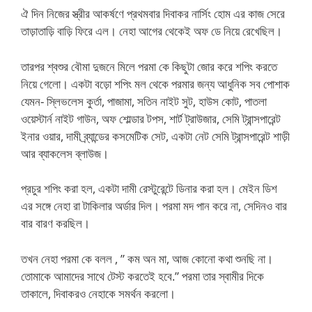
ঐ দিন নিজের স্ত্রীর আকর্ষণে প্রথমবার দিবাকর নার্সিং হোম এর কাজ সেরে
তাড়াতাড়ি বাড়ি ফিরে এল। নেহা আগের থেকেই অফ ডে নিয়ে রেখেছিল।
তারপর শ্বশুর বৌমা দুজনে মিলে পরমা কে কিছুটা জোর করে শপিং করতে
নিয়ে গেলো। একটা বড়ো শপিং মল থেকে পরমার জন্য আধুনিক সব পোশাক
যেমন- স্লিভলেস কুর্তা, পাজামা, সতিন নাইট সুট, হাউস কোট, পাতলা
ওয়েস্টার্ন নাইট গাউন, অফ শোল্ডার টপস, শার্ট ট্রাউজার, সেমি ট্রান্সপারেন্ট
ইনার ওয়ার, দামী ব্র্যান্ডের কসমেটিক সেট, একটা নেট সেমি ট্রান্সপারেন্ট শাড়ী
আর ব্যাকলেস ব্লাউজ।
প্রচুর শপিং করা হল, একটা দামী রেস্টুরেন্টে ডিনার করা হল। মেইন ডিশ
এর সঙ্গে নেহা রা টাকিলার অর্ডার দিল। পরমা মদ পান করে না, সেদিনও বার
বার বারণ করছিল।
তখন নেহা পরমা কে বলল , ” কম অন মা, আজ কোনো কথা শুনছি না।
তোমাকে আমাদের সাথে টেস্ট করতেই হবে.” পরমা তার স্বামীর দিকে
তাকালে, দিবাকরও নেহাকে সমর্থন করলো।