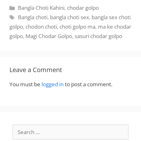
Categories
Bangla Choti Kahini
,
chodar golpo
Tags
Bangla choti
,
bangla choti sex
,
bangla sex choti
golpo
,
chodon choti
,
choti golpo ma
,
ma ke chodar
golpo
,
Magi Chodar Golpo
,
sasuri chodar golpo
Leave a Comment
You must be
logged in
to post a comment.
Search
for: