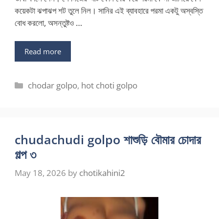
কয়েকটা ঝপাঝপ শট তুলে নিল। সানির এই ব্যাবহারে পরমা একটু অস্বস্তি
বোধ করলো, অসন্তুষ্টও …
Read more
Categories
chodar golpo
,
hot choti golpo
chudachudi golpo শাশুড়ি বৌমার চোদার
গল্প ৩
May 18, 2026
by
chotikahini2