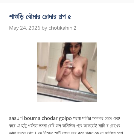
শাশুড়ি বৌমার চোদার গল্প ৫
May 24, 2026
by
chotikahini2
sasuri bouma chodar golpo পরমা সানির আবদার রেখে চেঞ্জ
করে ঐ হাটু পর্যন্ত লম্বা বেবি ডল কস্টিউম পরে আসতেই সানি র চোখের
ভাষা বদলে গেল। সে নিজের স্মার্ট ফোন বের করে পরমা কে না জানিয়ে বেশ