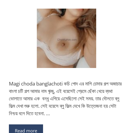
Magi choda banglachoti কচি পোদ এর মাগি চোদার গল্প অজাচার
বাংলা চটি গল্প আমার নাম ৠজু, এই বয়েসেই প্রেমে ছেঁকা খেয়ে ব্যথা
ভোলাতে আমার এক বন্ধু এগিয়ে এসেছিলো সেই সময়. তার দৌলতে ব্লু
ফিল্ম দেখা শুরু হলো. সেই বয়েসে ব্লু ফিল্ম দেখে কি উত্তেজনা হয় সেটা
নিশ্চয় বলে দিতে হবেনা. …
Read more