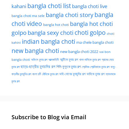
bangla choti list
kahani
bangla choti live
bangla choti story
bangla
bangla choti ma sele
choti video
bangla hot choti
bangla hot choti
golpo
choti golpo
bangla sexy choti
choti
indian bangla choti
ma chele bangla choti
kahini
new bangla choti
new bangla choti 2022
vai bon
অফিসে চুদার গল্প
আত্মকাহিনী
আন্টিকে চুদার গল্প
খালা-মাসিকে চুদার গল্প
গ্রামের মেয়ে
bangla choti
ছাত্র-ছাত্রীর চুদাচদির গল্প
পিসি-ফুফুকে চুদার গল্প
চুদার গল্প
প্রেমিক-প্রেমিকাকে চুদার গল্প
বন্ধু-
ভাই-বোনের চুদাচুদির গল্প
ভাবিকে চুদার গল্প
বান্ধবীর চুদাচুদির গল্প
বাংলা চটি
বৌদিকে চুদার গল্প
ম্যাডামকে
চুদার গল্প
Subscribe to Blog via Email