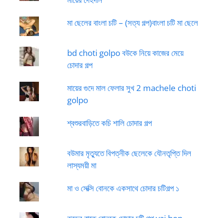
মা ছেলের বাংলা চটি – (সত্য গল্প)বাংলা চটি মা ছেলে
bd choti golpo বউকে নিয়ে কাজের মেয়ে
চোদার গল্প
মায়ের গুদে মাল ফেলার সুখ 2 machele choti
golpo
শ্বশুরবাড়িতে কচি শালি চোদার গল্প
বউমার মৃত্যুতে বিপত্নীক ছেলেকে যৌনতৃপ্তি দিল
লাস্যময়ী মা
মা ও সেক্সি বোনকে একসাথে চোদার চটিগল্প ১