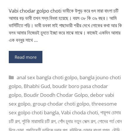
Vabi chodar golpo choti ভাবীকে উপুড় করে গুদ মারা বাংলা চটি
আমার বড় ভাবী তখন সদ্য বিধবা হয়েছে। বয়স ৩৮ কি ৩৯ বছর। আমি
ভার্সিটিতে পড়ি। ভাবী ডবকা মাই পাছাভারী শরীর দেখে লোকের কথা আর কি
বলব আমার নিজেরই চুদতে ইচ্ছা করে মাঝে মাঝে। কাজেই একদিন আমার
এক বন্ধুর সাথে …
Read more
Categories
anal sex bangla choti golpo
,
bangla jouno choti
golpo
,
Bhabhi Gud
,
boudir boro pasa chodar
golpo
,
Boudir Doodh Chodar Golpo
,
debor vabi
sex golpo
,
group chodar choti golpo
,
threesome
sex golpo choti bangla
,
Vabi choda choti
,
পায়ুপথ চোদার
চটি গল্প
,
পুটকি মারামারি চটি গল্প
,
পোঁদ চুদার নতুন সেক্স গল্প
,
পোদের গর্ত ধোন
দিয়ে চোদা
,
প্রতিবেশী ভাবিকে চুদার গল্প
,
বউদিকে চোদার বাংলা গপ্ল
,
বৌদি