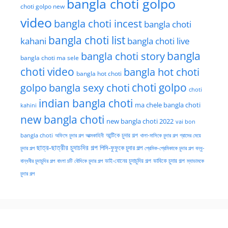
bangla choti golpo
choti golpo new
video
bangla choti incest
bangla choti
bangla choti list
kahani
bangla choti live
bangla choti story
bangla
bangla choti ma sele
choti video
bangla hot choti
bangla hot choti
golpo
choti golpo
bangla sexy choti
choti
indian bangla choti
ma chele bangla choti
kahini
new bangla choti
new bangla choti 2022
vai bon
অফিসে চুদার গল্প
আত্মকাহিনী
আন্টিকে চুদার গল্প
খালা-মাসিকে চুদার গল্প
গ্রামের মেয়ে
bangla choti
ছাত্র-ছাত্রীর চুদাচদির গল্প
পিসি-ফুফুকে চুদার গল্প
চুদার গল্প
প্রেমিক-প্রেমিকাকে চুদার গল্প
বন্ধু-
ভাই-বোনের চুদাচুদির গল্প
ভাবিকে চুদার গল্প
বান্ধবীর চুদাচুদির গল্প
বাংলা চটি
বৌদিকে চুদার গল্প
ম্যাডামকে
চুদার গল্প