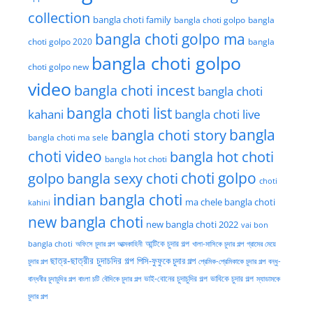
collection
bangla choti family
bangla choti golpo
bangla
bangla choti golpo ma
choti golpo 2020
bangla
bangla choti golpo
choti golpo new
video
bangla choti incest
bangla choti
bangla choti list
kahani
bangla choti live
bangla choti story
bangla
bangla choti ma sele
choti video
bangla hot choti
bangla hot choti
golpo
choti golpo
bangla sexy choti
choti
indian bangla choti
ma chele bangla choti
kahini
new bangla choti
new bangla choti 2022
vai bon
অফিসে চুদার গল্প
আত্মকাহিনী
আন্টিকে চুদার গল্প
খালা-মাসিকে চুদার গল্প
গ্রামের মেয়ে
bangla choti
ছাত্র-ছাত্রীর চুদাচদির গল্প
পিসি-ফুফুকে চুদার গল্প
চুদার গল্প
প্রেমিক-প্রেমিকাকে চুদার গল্প
বন্ধু-
ভাই-বোনের চুদাচুদির গল্প
ভাবিকে চুদার গল্প
বান্ধবীর চুদাচুদির গল্প
বাংলা চটি
বৌদিকে চুদার গল্প
ম্যাডামকে
চুদার গল্প