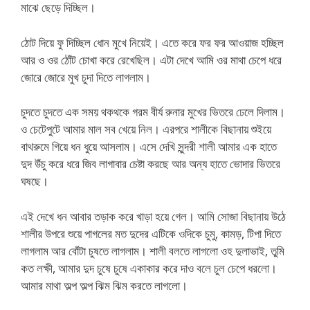
মাঝে ছেড়ে দিচ্ছিল।
ঠোট দিয়ে ফু দিচ্ছিল ধোন মুখে নিয়েই। এতে করে ফর ফর আওয়াজ হচ্ছিল
আর ও ওর ঠোঁট চোখা করে রেখেছিল। এটা দেখে আমি ওর মাথা চেপে ধরে
জোরে জোরে মুখ চুদা দিতে লাগলাম।
চুদতে চুদতে এক সময় থকথকে গরম বীর্য রুনার মুখের ভিতরে ঢেলে দিলাম।
ও চেটেপুটে আমার মাল সব খেয়ে নিল। এরপরে শালীকে বিছানায় শুইয়ে
বাথরুমে গিয়ে ধন ধুয়ে আসলাম। এসে দেখি সুন্দরী শালী আমার এক হাতে
দুদ উঁচু করে ধরে জিব লাগাবার চেষ্টা করছে আর অন্য হাতে ভোদার ভিতরে
ঘষছে।
এই দেখে ধন আবার তড়াক করে খাড়া হয়ে গেল। আমি সোজা বিছানায় উঠে
শালীর উপরে শুয়ে পাগলের মত দুদের এটিকে ওদিকে চুমু, কামড়, টিপা দিতে
লাগলাম আর বোঁটা চুষতে লাগলাম। শালী বলতে লাগলো ওহ দুলাভাই, তুমি
কত লক্ষী, আমার দুদ চুষে চুষে একাকার করে দাও বলে চুল চেপে ধরলো।
আমার মাথা অল্প অল্প ঝিম ঝিম করতে লাগলো।