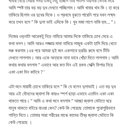
খাবার বেড়ে দেয়ার সময় একটু নিচু হচ্ছিল তার পাতলা ওড়নার ভেতর দিয়ে
আমি স্পষ্ট তার বড় বড় দুধ দেখতে পাচ্ছিলাম। আমি খাবার খাব কি। হা করে
তাকিয়ে ছিলাম ওর দুধের দিকে। ও প্রথমে বুঝতে পারেনি পরে যখন লক্ষ্য
করে তখন বলে “ কি দুলা ভাই এদিকে কি। খুব মজা লাগে নাকি হুম… “।
নিজের ওড়নাটা আরেকটু নিচে নামিয়ে আমার দিকে তাকিয়ে চোখ মেরে এ
কথা বলল। আমি আরও লজ্জায় মাথা নামিয়ে লাজুক একটা হাসি দিয়ে খেতে
শুরু করলাম।এর পরে আমরা দুই জন একসাথে ড্রয়িং রুমে বসে টিভি
দেখতে লাগলাম। আর একে অন্যকে নানা ভাবে খোঁচা দিতে লাগলাম। আমি
কথায় কথায় বললাম “ এভাবে আর কত দিন এই রকম সেক্সি ফিগার নিয়ে
একা একা দিন কাটবে ? ’
এটা শুনে মায়াবী চোখে তাকিয়ে বলে “ কি যে বলেন দুলাভাই। এত বড় দুধ
আর এই যৌবনের জ্বালা কি কারও স্পর্শ ছাড়া এভাবে এতদিন একা একা
থাকতে পারে। “ আমি এ কথা শুনে বললাম “ আচ্ছা জ্বালা মেটাতে ঘরে
মানুষ থাকতে বাইরে যাওয়া কেন? কেউ কি পেরেছে তোমাকে পুরোপুরিভাবে
শান্তি দিতে। তোমার সারা শরীরের মাঝে কামের তীব্র জ্বালা মেটাতে কি
কেউ পেরেছে ।