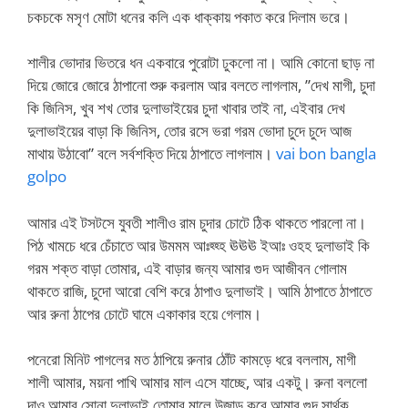
চকচকে মসৃণ মোটা ধনের কলি এক ধাক্কায় পকাত করে দিলাম ভরে।
শালীর ভোদার ভিতরে ধন একবারে পুরোটা ঢুকলো না। আমি কোনো ছাড় না
দিয়ে জোরে জোরে ঠাপানো শুরু করলাম আর বলতে লাগলাম, ”দেখ মাগী, চুদা
কি জিনিস, খুব শখ তোর দুলাভাইয়ের চুদা খাবার তাই না, এইবার দেখ
দুলাভাইয়ের বাড়া কি জিনিস, তোর রসে ভরা গরম ভোদা চুদে চুদে আজ
মাথায় উঠাবো” বলে সর্বশক্তি দিয়ে ঠাপাতে লাগলাম।
vai bon bangla
golpo
আমার এই টসটসে যুবতী শালীও রাম চুদার চোটে ঠিক থাকতে পারলো না।
পিঠ খামচে ধরে চেঁচাতে আর উমমম আঃহ্হ্হ ঊঊঊ ইআঃ ওহহ দুলাভাই কি
গরম শক্ত বাড়া তোমার, এই বাড়ার জন্য আমার গুদ আজীবন গোলাম
থাকতে রাজি, চুদো আরো বেশি করে ঠাপাও দুলাভাই। আমি ঠাপাতে ঠাপাতে
আর রুনা ঠাপের চোটে ঘামে একাকার হয়ে গেলাম।
পনেরো মিনিট পাগলের মত ঠাপিয়ে রুনার ঠোঁট কামড়ে ধরে বললাম, মাগী
শালী আমার, ময়না পাখি আমার মাল এসে যাচ্ছে, আর একটু। রুনা বললো
দাও আমার সোনা দুলাভাই তোমার মালে উজাড় করে আমার গুদ সার্থক