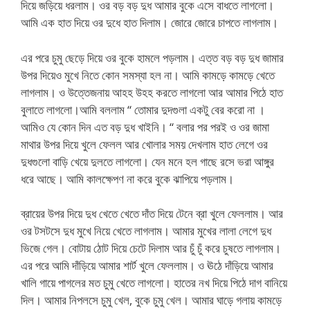
দিয়ে জড়িয়ে ধরলাম। ওর বড় বড় দুধ আমার বুকে এসে বাধতে লাগলো।
আমি এক হাত দিয়ে ওর দুধে হাত দিলাম। জোরে জোরে চাপতে লাগলাম।
এর পরে চুমু ছেড়ে দিয়ে ওর বুকে হামলে পড়লাম। এত্ত বড় বড় দুধ জামার
উপর দিয়েও মুখে নিতে কোন সমস্যা হল না। আমি কামড়ে কামড়ে খেতে
লাগলাম। ও উত্তেজনায় আহহ উহহ করতে লাগলো আর আমার পিঠে হাত
বুলাতে লাগলো।আমি বললাম “ তোমার দুদগুলা একটু বের করো না ।
আমিও যে কোন দিন এত বড় দুধ খাইনি। “ বলার পর পরই ও ওর জামা
মাথার উপর দিয়ে খুলে ফেলল আর খোলার সময় দেখলাম হাত লেগে ওর
দুধগুলো বাড়ি খেয়ে দুলতে লাগলো। যেন মনে হল গাছে রসে ভরা আঙ্গুর
ধরে আছে। আমি কালক্ষেপণ না করে বুকে ঝাপিয়ে পড়লাম।
ব্রায়ের উপর দিয়ে দুধ খেতে খেতে দাঁত দিয়ে টেনে ব্রা খুলে ফেললাম। আর
ওর টসটসে দুধ মুখে নিয়ে খেতে লাগলাম। আমার মুখের লালা লেগে দুধ
ভিজে গেল। বোটায় ঠোট দিয়ে চেটে দিলাম আর চুঁ চুঁ করে চুষতে লাগলাম।
এর পরে আমি দাঁড়িয়ে আমার শার্ট খুলে ফেললাম। ও ঊঠে দাঁড়িয়ে আমার
খালি গায়ে পাগলের মত চুমু খেতে লাগলো। হাতের নখ দিয়ে পিঠে দাগ বানিয়ে
দিল। আমার নিপলসে চুমু খেল, বুকে চুমু খেল। আমার ঘাড়ে গলায় কামড়ে