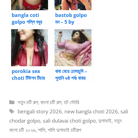
bangla coti
bastob golpo
golpo পল্লি বধুর
মন – 5 by
চোদন কাহিনি 15 by
nandanadas
Kanizhaque
porokia sex
বাবা মেয়ে চোদাচুদি –
choti টিউশন টিচার
সুহানি ৬ষ্ঠ পর্বঃ বাবার
এর ছাত্রী আমার মা
বাড়া চোষা
Categories
নতুন চটি গল্প
,
বাংলা চটি গল্প
,
হট স্টোরি
Tags
bengali story 2026
,
new bangla choti 2026
,
sali
chodar golpo
,
sali dulavai choti golpo
,
দুলাভাই
,
নতুন
বাংলা চটি ২০২৬
,
শালি
,
শালি দুলাভাই চটিগল্প