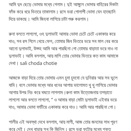
আমি দুদ ছেড়ে ভোদার মধ্যে গেলাম। দুই আঙ্গুলে ভোদার বাহিরের দিকটা
ফাঁক করে ধরে ভিতরে তাকালাম। রসে ভরা গোলাপী ভোদা যেন হাতছানি
দিয়ে ডাকছে। আমি জিহবা লাগিয়ে চাটা শুরু করলাম।
রুনা বলতে লাগলো, ওহ দুলাভাই আমার ভোদা চেটে চেটে একাকার করে
দাও, সব রস গিলে খেয়ে ফেল, তোমার জিব ভিতরে ভরে সব মাল বের করে
আনো দুলাভাই, উহ্হ্হ আমি আর পারছিনা গো তোমার বাড়াতা ভরে দাও না
দুলাভাই। আমি বললাম, আয় মাগি তোর ভোদার ভিতরে কত কাম আমাকে
দেখা। sali choda chotie
আজকে বাড়া দিয়ে তোর ভোদায় এমন চুদা চুদবো যে দুনিয়ার আর সব ভুলে
যাবি। বলে ভোদার মধ্যে আর ধনের আগায় ভালোমত থু থু লাগিয়ে ভোদার
আগায় উপর নিচ করে ঘষতে লাগলাম।রুনা কাম উত্তেজনায় তপড়াতে
লাগলো আর বলতে লাগলো, ” ও আমার বাড়া মোটা দুলাভাই এইবার ভরে
দাও, আমার ভোদা ফাটিয়ে একাকার করে দাও। আমি আর পারছিনা গো।
শালীর এই অবস্থা দেখে বললাম, আয় মাগী, আজ তোর জনমের সাধ পূরণ
করে দেই। দেখ বাড়ার সুখ কি জিনিস। রসে ভরা ফুটোর মধ্যে শক্ত