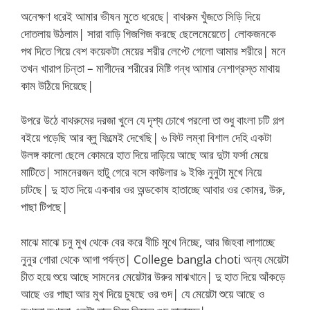
অনেক্ষণ ধরেই আমার ভীষন মুতে ধরেছে| বাথরুম খুঁজতে সিড়ি দিয়ে
দোতলায় উঠলাম| সারা বাড়ি গিজগিজ করছে ছেলেমেয়েতে| লোকজনকে
পথ দিতে গিয়ে বেশ কয়েকটা মেয়ের শরীর লেপ্টে গেলো আমার শরীরে| মনে
তখন খারাপ চিন্তা – মাগীদের শরীরের মিষ্টি গন্ধ আমার নেশাগ্রস্ত মাথায়
কাম উঠিয়ে দিয়েছে|
উপরে উঠে বাথরুমের দরজা খুলে যে দৃশ্য চোখে পরলো তা শুধু বাংলা চটি গল্প
বইয়ে পড়েছি আর ব্লু ফিল্মেই দেখেছি| ৬ ফিট লম্বা বিশাল দেহি একটা
উলঙ্গ কালো ছেলে কোমরে হাত দিয়ে দাড়িয়ে আছে আর দুটা ফর্সা মেয়ে
মাটিতে| সামনেরজন হাটু গেরে বসে কাউলার ৯ ইঞ্চি নুনুটা মুখে নিয়ে
চাটছে| দু হাত দিয়ে একবার ওর অন্ডকোষ হাতাচ্ছে আবার ওর কোমর, উরু,
পাছা টিপছে|
মাঝে মাঝে চনু মুখ থেকে বের করে বীচি মুখে নিচ্ছে, আর জিহবা লাগাচ্ছে
নুনুর গোরা থেকে আগা পর্যন্ত| College bangla choti অন্য মেয়েটা
চীত হয়ে শুয়ে আছে সামনের মেয়েটার উরুর মাঝখানে| দু হাত দিয়ে আঁকড়ে
আছে ওর পাছা আর মুখ দিয়ে চুষছে ওর গুদ| যে মেয়েটা শুয়ে আছে ও