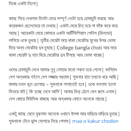
নিজে একটা নিলো|
কাছে গিয়ে দেখলাম তিনটা মেয়ে সম্পূর্ণ নেংটা হয়ে চোদাচুদি করছে আর
কয়েকজন ছেলেমেয়ে তা দেখছে| একটা মেয়ে চিত্ হয়ে পা ফাঁক করে শুয়ে
আছে| আরেকটা মেয়ে কোমরে একটা আর্টিফিশিয়াল পেনিস (ডিলডো)
লাগিয়ে ওকে চুদছে| তৃতীয় মেয়েটা শুয়ে থাকা মেয়েটার মুখের উপর ভোদা
দিয়ে অন্য মেয়েটার দুধ চুষছে| College bangla choti আর শুয়ে
থাকা মেয়েটা দু হাত দিয়ে মেয়েটার দুধ টিপছে আর ভোদা খাচ্ছে|
ওদের চোদাচুদি দেখে আমার নুনু লোহার মতো শক্ত হয়ে গেলো| ভাগ্যিস
বেশ অন্ধকার নইলে বেশ লজ্জায় পরতাম| সুমনার হাত তখনো ধরে আছি|
মাথায় তখন ভূত চেপেছে – সুমনাকে লাগাতেই হবে| ওকে বললাম ‘চলো
ভিতরে যাই| কি হচ্ছে দেখে আসি’| আবার ভিড় ঠেলে মেন রুমে এলাম|
বেশ জোরে মিউসিক বাজছে আর অন্ধকার কোনে অনেকে নাচছে|
একটু কাছে যেতে বুঝলাম অনেকে ওখানে উলঙ্গ আর দাড়িয়ে দাড়িয়ে চুদছে|
সুমনাকে টেনে ডান্স ফ্লোরে নিয়ে গেলাম|
maa o kakur chodon