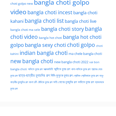
bangla choti golpo
choti golpo new
video
bangla choti incest
bangla choti
bangla choti list
kahani
bangla choti live
bangla choti story
bangla
bangla choti ma sele
choti video
bangla hot choti
bangla hot choti
golpo
choti golpo
bangla sexy choti
choti
indian bangla choti
ma chele bangla choti
kahini
new bangla choti
new bangla choti 2022
vai bon
অফিসে চুদার গল্প
আত্মকাহিনী
আন্টিকে চুদার গল্প
খালা-মাসিকে চুদার গল্প
গ্রামের মেয়ে
bangla choti
ছাত্র-ছাত্রীর চুদাচদির গল্প
পিসি-ফুফুকে চুদার গল্প
চুদার গল্প
প্রেমিক-প্রেমিকাকে চুদার গল্প
বন্ধু-
ভাই-বোনের চুদাচুদির গল্প
ভাবিকে চুদার গল্প
বান্ধবীর চুদাচুদির গল্প
বাংলা চটি
বৌদিকে চুদার গল্প
ম্যাডামকে
চুদার গল্প