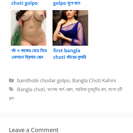
choti golpo
golpo মুখে গুদে
স্কুলের বাথরুমের
পোদে ধোন ঢুকিয়ে ঠাপ
বান্ধবীর গুদ চুদা
বউ ও কাজের মেয়ে নিয়ে
first bangla
একসাথে থ্রিসাম সেক্স
choti বউয়ের কুমারি
বাংলা চটি
গুদে বাঁড়া ১
Categories
bandhobi chodar golpo
,
Bangla Choti Kahini
Tags
Bangla choti
,
কলেজ গার্ল সেক্স
,
পরকিয়া চুদাচুদির গল্প
,
বাংলা চটি
গল্প
Leave a Comment