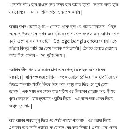
ও আমার কাঁধে হাত রাখলো আর অন্য হাত আমার হাতে| আমার অন্য হাত
ওর কোমরে – আমরা তালে তালে দুলতে থাকলাম|
আমার তখন চেতনা লুপ্ত – কোমর থেকে হাত ওর পাছায় নামালাম| পিছন
থেকে দু উরুর মাঝে জোর করে ঢুকিয়ে ভোদা চেপে ধরলাম আর আমার শক্ত
নুনুটা চেপে ধরলাম ওর পেটে| College bangla choti ও বাঁধা দিতে
চাইলো কিন্তু আমি ওর চেয়ে অনেক শক্তিশালী| ঠেলতে ঠেলতে দেয়ালের
কাছে নিয়ে গেলাম – ‘নো প্রীজ্ স্টপ’।
বেচারির ক্ষীণ গলার আওয়াজ চাপা পরে গেছে কোলাহল আর গানের
ঝঙ্কারে| আমি পশু হয়ে গেলাম – ওকে দেয়ালে ঠেকিয়ে এক হাত দিয়ে দুধ
পিষতে থাকলাম শার্টের ভিতর দিয়ে আর অন্য হাত দিয়ে ওর মুখ চেপে
ধরলাম| এক সময় দুধ থেকে হাত সরিয়ে ওর জিনসের বোতাম আর জিপার
খুলে ফেল্লাম| হাত ঢুকালাম প্যান্টির ভিতর| ওর বালে ভরা গুদের ভিতর
আঙ্গুল ঢুকালাম|
আর আমার শক্ত নুনু দিয়ে ওর পেটে ঘসতে থাকলাম| ওর ভোদা ভিজে
একাকার আর আমি প্যান্টের মধ্যে মাল বের করে দিলাম| এবার ওকে ছেড়ে