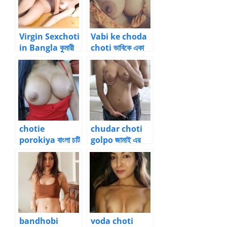
Virgin Sexchoti
Vabi ke choda
in Bangla কুমারী
choti ভাবিকে একা
বউ চোদার গল্প চটি 2
পেয়ে চোদা বাংলা চটি 1
chotie
chudar choti
porokiya বাংলা চটি
golpo জামাই এর
গল্প বন্ধুর বউ
সামনেই পর পুরুষের
পারমিতাকে চোদা ৩
সাথে চুদাচুদি
bandhobi
voda choti