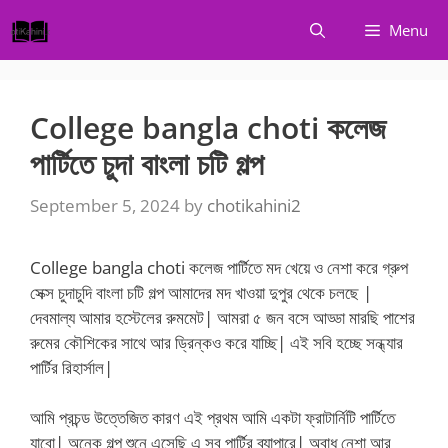
Skip
Menu
to
content
College bangla choti কলেজ
পার্টিতে চুদা বাংলা চটি গল্প
September 5, 2024
by
chotikahini2
College bangla choti কলেজ পার্টিতে মদ খেয়ে ও নেশা করে গ্রুপ
সেক্স চুদাচুদি বাংলা চটি গল্প আমাদের মদ খাওয়া দুপুর থেকে চলছে |
দেবমাল্য আমার হস্টেলের রুমমেট| আমরা ৫ জন বসে আড্ডা মারছি পাশের
রুমের কৌশিকের সাথে আর ড্রিন্কও করে যাচ্ছি| এই সবি হচ্ছে সন্ধ্যার
পার্টির রিহার্সাল|
আমি প্রচন্ড উত্তেজিত কারণ এই প্রথম আমি একটা ফ্রাটার্নিটি পার্টিতে
যাবো| অনেক গল্প শুনে এসেছি এ সব পার্টির ব্যাপারে| অবাধ নেশা আর