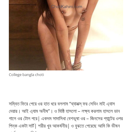
College bangla choti
সম্বিত ফিরে পেয়ে ওর হাত ধরে বললাম “থ্যানক্স্ ফর সেভিং মাই এ্যাস
দেয়ার। আই এ্যাম অনীষ”। ও মিষ্ঠি হাসলো – লক্ষ্য করলাম হাসলে ডান
গালে ওর টোল পরে| একদম সাদাসিধা বেশভূষা ওর – জিনসের প্যান্টের ওপর
পিন্ক একটা সার্ট| শরীর খুব আকর্ষনীয়| ও বুঝতে পেরেছে আমি কি ভীষন