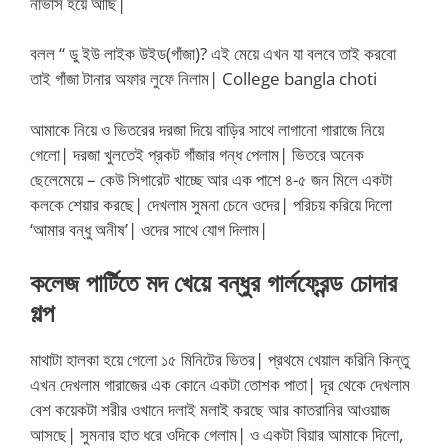
নার্ভাস হয়ে আছি|
বলল “ ডু ইউ লাইক উইড(গাঁজা)? এই মেয়ে এখন যা বলবে তাই করবো
তাই গাঁজা টানার অফার লুফে নিলাম| College bangla choti
আমাকে নিয়ে ও ভিতরের দরজা দিয়ে বাড়ির সাথে লাগানো গারাজে নিয়ে
গেলো| দরজা খুলতেই প্রকট গাঁজার গন্ধ পেলাম| ভিতরে অনেক
ছেলেমেয়ে – কেউ সিগারেট খাচ্ছে আর এক পাশে ৪-৫ জন মিলে একটা
কলকে শেয়ার করছে| দেখলাম সুমনা চেনে ওদের| পরিচয় করিয়ে দিলো
‘আমার বন্ধু অনীষ’| ওদের সাথে যোগ দিলাম|
কলেজ পার্টিতে মদ খেয়ে বন্ধুর গার্লফ্রেন্ড চোদার
গল্প
মাথাটা হালকা হয়ে গেলো ১৫ মিনিটের ভিতর| প্রথমে খেয়াল করিনি কিন্তু
এখন দেখলাম গারাজের এক কোনে একটা তোশক পাতা| দূর থেকে দেখলাম
বেশ কয়েকটা শরীর ওখানে দলাই মলাই করছে আর কাতরানির আওয়াজ
আসছে| সুমনার হাত ধরে ওদিকে গেলাম| ও একটা বিয়ার আমাকে দিলো,