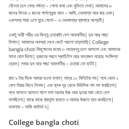
যৌনতা চলে ভোর পর্যন্ত – শোনা কথা এবং মুভিতে দেখা| আমাদের ৬
জনের ভিতর ৩ জনের গার্লফ্রেন্ড যাবে – আমি, দেবমাল্য আর জয় একা|
একসময় সারা এসে ঘুরে গেলো – ও দেবমাল্যর ব্যাপারে আগ্রহী|
একটু ভারী শরীর ওর কিন্তু চেহারাটা বেশ আকর্ষনীয়| দুধ আর পাছা
বিশাল| আমাদের অবস্থা দেখে কেটে পরলো তাড়াতাড়ি| College
bangla choti কিছুক্ষনের মধ্যে ৩ মেয়েবন্ধু চলে আসলো এবং আমাদের
সাথে যোগ দিলো| দুজনের পরনে স্কার্ট/টপ আর অন্যজন পরেছে সংক্ষিপ্ত
ড্রেস| সবার দুধ আর পাছা আকর্ষনীয় – চেহারা তো বটেই|
রাত ৯ টার দিকে আমরা রওনা হলাম| মাত্র ১০ মিনিটের পথ| পথে থেমে ২
কেস বিয়ার কিনে নিলাম| এক ব্লক দূর থেকে মিউসিক গম গম করছিলো|
পথে আসতে আসতে পাশে বসা নয়নার উরু আর দুধের ঘষা খেতে বেশ
লাগছিলো| মাঝে মাঝে ব্যালান্স রাখতে ও আমার উরুতে হাত রাখছিলো|
ভাবলাম – লাকি বাস্টার্ড ঽ|
College bangla choti