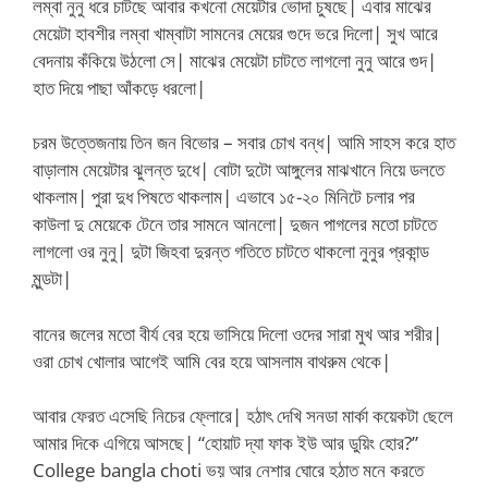
লম্বা নুনু ধরে চাটছে আবার কখনো মেয়েটার ভোদা চুষছে| এবার মাঝের
মেয়েটা হাবশীর লম্বা খাম্বাটা সামনের মেয়ের গুদে ভরে দিলো| সুখ আরে
বেদনায় কঁকিয়ে উঠলো সে| মাঝের মেয়েটা চাটতে লাগলো নুনু আরে গুদ|
হাত দিয়ে পাছা আঁকড়ে ধরলো|
চরম উত্তেজনায় তিন জন বিভোর – সবার চোখ বন্ধ| আমি সাহস করে হাত
বাড়ালাম মেয়েটার ঝুলন্ত দুধে| বোটা দুটো আঙ্গুলের মাঝখানে নিয়ে ডলতে
থাকলাম| পুরা দুধ পিষতে থাকলাম| এভাবে ১৫-২০ মিনিটে চলার পর
কাউলা দু মেয়েকে টেনে তার সামনে আনলো| দুজন পাগলের মতো চাটতে
লাগলো ওর নুনু| দুটা জিহবা দুরন্ত গতিতে চাটতে থাকলো নুনুর প্রকান্ড
মুন্ডটা|
বানের জলের মতো বীর্য বের হয়ে ভাসিয়ে দিলো ওদের সারা মুখ আর শরীর|
ওরা চোখ খোলার আগেই আমি বের হয়ে আসলাম বাথরুম থেকে|
আবার ফেরত এসেছি নিচের ফ্লোরে| হঠাৎ দেখি সনডা মার্কা কয়েকটা ছেলে
আমার দিকে এগিয়ে আসছে| “হোয়াট দ্যা ফাক ইউ আর ডুয়িং হোর?”
College bangla choti ভয় আর নেশার ঘোরে হঠাত মনে করতে