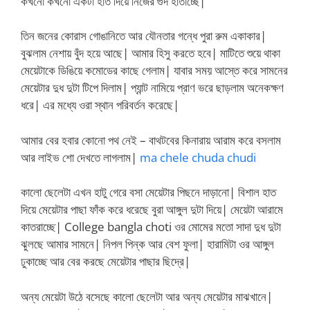
কখনো কখনো একটা হাত দিয়ে নিজের গুদ হাতাচ্ছে|
তিন জনের কোরাস গোঙানিতে আর যৌনতার গন্ধে পুরা রুম একাকার|
বুঝলাম নেশায় বুঁদ হয়ে আছে| আমার হিসু করতে হবে| মাটিতে শুয়ে থাকা
মেয়েটাকে ডিঙিয়ে কমোডের কাছে গেলাম| যাবার সময় আস্তে করে সামনের
মেয়েটার দুধ দুটা টিপে দিলাম| প্যান্ট নামিয়ে প্রাণ ভরে ছাড়লাম অনেকক্ষণ
ধরে| এর মধ্যে ওরা স্থান পরিবর্তন করেছে|
আমার বের হবার কোনো পথ নেই – বাথটবের কিনারায় আরাম করে বসলাম
আর লাইভ শো দেখতে লাগলাম|
ma chele chuda chudi
কালো ছেলেটা এখন হাটু গেরে বসা মেয়েটার পিছনে দাড়ানো| বিশাল হাত
দিয়ে মেয়েটার পাছা ফাঁক করে ধরেছে বুরা আঙ্গুল দুটা দিয়ে| মেয়েটা আরামে
কাতরাচ্ছে| College bangla choti ওর মোমের মতো সাদা দুধ দুটা
ঝুলছে আমার সামনে| নিপল পিন্ক আর বেশ ফুলা| হারামিটা ওর আঙ্গুল
ঢুকাচ্ছে আর বের করছে মেয়েটার পাছার ছিদ্রে|
অন্য মেয়েটা উঠে বসেছে কালো ছেলেটা আর অন্য মেয়েটার মাঝখানে|