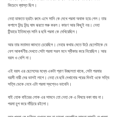
কিচেনে ব্যাস্ত ছিল।
নেহা ডাকতে ড্রইং রুমে এসে সানি কে দেখে পরমা অবাক হয়ে গেল। তার
কপালে বিন্দু বিন্দু ঘাম ঝরতে শুরু করল। কারণ আর কিছুই নয়। নেহা
টিন্ডারে ইতিমধ্যে সানি র ছবি পরমা কে দেখিয়েছিল।
আর তার মতামত জানতে চেয়েছিল। নেহার কথায় মেতে উঠে ছেলেটাকে যে
বেশ আকর্ষণীয় দেখতে সেটা পরমা সরল মনে স্বীকার করে নিয়েছিল। আর
বয়স ও বেশি না।
এই বয়স এর ছেলেদের মধ্যে একটা প্রাণ উচ্ছলতা থাকে, সেটা পরমার
বয়সী নারী দের ভালই লাগে। নেহা যে ছবি দেখানোর পরের দিনই ওকে সত্যি
সত্যি ডেকে নেবে এটা পরমা স্বপ্নেও ভাবেনি।
যাই হোক বাইরের লোক এর সামনে তো নেহা কে এ বিষয়ে বকা যায় না।
পরমা চুপ করে দাঁড়িয়ে রইলো।
আর পরমা কে ছবিতে দেখতে যত না ভালো লেগেছিল সামনা সামনি যে পরমা