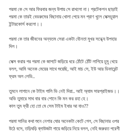
পরমা কে সে আর ফিরবার জন্য উপায় সে রাখলো না। প্রটেকশন ছাড়াই
পরমা কে তারই বেডরুমের বিছানায় খোলা পেয়ে মন প্রাণ খুলে সেক্সচুয়াল
ইন্টারকোর্স করলো।।
পরমা কে তার জীবনের অন্যতম সেরা একটা যৌনতা মুখর সন্ধ্যে উপহার
দিল।
সেক্স করার পর পরমা কে জাপটে জড়িয়ে ধরে ঠোঁটে ঠোঁট লাগিয়ে চুমু খেয়ে
বলল, আমি অনেক মেয়ের সাথে শুয়েছি, আই মাচ সে, ইউ আর ডিফারেন্ট
ফ্রম অল লেডি..
তুমনে লাগানে কে টাইম গালি ভি নেই দিয়া.. আই অ্যাম সারপ্রাইজড।।
অভি তুমারে সাথ বার বার শোনে কি মন কর রহা হে।
কাল তুম ফ্রী হো তো মে সেম টাইম ইধার আ যাও??
পরমা সানির কথা শুনে নেশার ঘোর অনেকটা কেটে গেল, সে বিছানার ওপর
উঠে বসে, তড়িঘড়ি ব্লাউজটা গায়ে জড়িয়ে নিয়ে বলল, নেহি জরুরত পরেগী