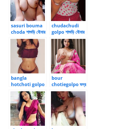
sasuri bouma
chudachudi
choda শাশুড়ি বৌমার
golpo শাশুড়ি বৌমার
চোদার গল্প ২
চোদার গল্প ৩
bangla
bour
hotchoti golpo
chotiegolpo ভদ্র
ভদ্র বউ থেকে বদলে
বউ থেকে বদলে যাওয়া
যাওয়া পল্লবী ১০
পল্লবী ১১