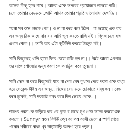
অনেক কিছু হতে পারে। আমরা একে অপরের প্রয়োজনে লাগতে পারি।
চলো তোমার বেডরুমে..আমি আমার তোমার প্রতি ভালোবাসা দেখাচ্ছি।
পরমা সব শুনে চমকে গেল। ও না না করে বলে উঠল। যা হয়েছে এক বার
এর জন্য ঠিক আছে বার বার আমি ভুল করতে রাজি নই। প্লিজ চলে যাও
এখান থেকে।। আমি আর এটা কন্টিনিউ করতে ইচ্ছুক নই।
সানি কিছুতেই খালি হাতে ফিরে যেতে রাজি হল না।। উল্টে আরো একবার
ওর সাথে শোওয়ার জন্য পরমা কে কনভিন্স করে তুললো।
সানি সেক্স না করে কিছুতেই যাবে না শেষ মেষ বুঝতে পেরে পরমা ওকে বাধ্য
হয়ে সেকেন্ড টাইম এর জন্য.. নিজের বেড রুমে ঢোকাতে বাধ্য হল। বেড
রুমে ঢুকেই, সানি দরজাটা বন্ধ করে দিল ভেতর থেকে..।
তারপর পরমা কে জড়িয়ে ধরে ওর বুকে র মাঝে মুখ গুজে আদর করতে শুরু
করলো। Sunnyr মতন কিউট প্লে বয় কম বয়সী ছেলে র স্পর্শ পেয়ে
পরমার শরীরের বাধন খুব তাড়াতাড়ি আলগা হয়ে পড়ল।