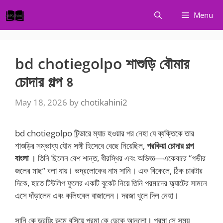
Skip
Menu
to
content
bd chotiegolpo শাশুড়ি বৌমার
চোদার গল্প ৪
May 18, 2026
by
chotikahini2
bd chotiegolpo টিন্ডারে ম্যাচ হওয়ার পর নেহা যে ব্যক্তিকে তার
শাশুড়ির সম্ভাব্য যৌন সঙ্গী হিসেবে বেছে নিয়েছিল,
পরকিয়া চোদার গল্প
বাংলা
। তিনি ছিলেন বেশ শান্ত, ধীরস্থির এবং অভিজ্ঞ—একেবারে “গভীর
জলের মাছ” বলা যায়। ভদ্রলোকের নাম সানি। এক বিকেলে, ঠিক চারটার
দিকে, হাতে টিউলিপ ফুলের একটি বুকেট নিয়ে তিনি পরমাদের ফ্ল্যাটের সামনে
এসে দাঁড়ালেন এবং কলিংবেল বাজালেন। দরজা খুলে দিল নেহা।
সানি কে ড্রয়িং রুমে বসিয়ে পরমা কে ডেকে আনলো। পরমা সে সময়