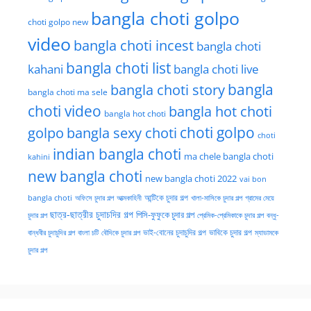
bangla choti golpo
choti golpo new
video
bangla choti incest
bangla choti
bangla choti list
kahani
bangla choti live
bangla choti story
bangla
bangla choti ma sele
choti video
bangla hot choti
bangla hot choti
golpo
choti golpo
bangla sexy choti
choti
indian bangla choti
ma chele bangla choti
kahini
new bangla choti
new bangla choti 2022
vai bon
অফিসে চুদার গল্প
আত্মকাহিনী
আন্টিকে চুদার গল্প
খালা-মাসিকে চুদার গল্প
গ্রামের মেয়ে
bangla choti
ছাত্র-ছাত্রীর চুদাচদির গল্প
পিসি-ফুফুকে চুদার গল্প
চুদার গল্প
প্রেমিক-প্রেমিকাকে চুদার গল্প
বন্ধু-
ভাই-বোনের চুদাচুদির গল্প
ভাবিকে চুদার গল্প
বান্ধবীর চুদাচুদির গল্প
বাংলা চটি
বৌদিকে চুদার গল্প
ম্যাডামকে
চুদার গল্প