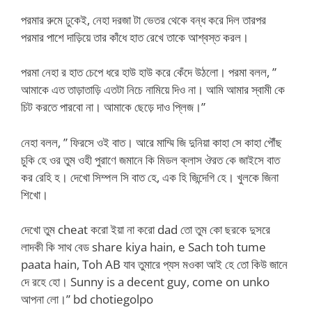
পরমার রুমে ঢুকেই, নেহা দরজা টা ভেতর থেকে বন্ধ করে দিল তারপর
পরমার পাশে দাড়িয়ে তার কাঁধে হাত রেখে তাকে আশ্বস্ত করল।
পরমা নেহা র হাত চেপে ধরে হাউ হাউ করে কেঁদে উঠলো। পরমা বলল, ”
আমাকে এত তাড়াতাড়ি এতটা নিচে নামিয়ে দিও না। আমি আমার স্বামী কে
চিট করতে পারবো না। আমাকে ছেড়ে দাও প্লিজ।”
নেহা বলল, ” ফিরসে ওই বাত। আরে মাম্মি জি দুনিয়া কাহা সে কাহা পৌঁছ
চুকি হে ওর তুম ওহী পুরাণে জমানে কি মিডল ক্লাস ঔরত কে জাইসে বাত
কর রেহি হ। দেখো সিম্পল সি বাত হে, এক হি জিন্দেগি হে। খুলকে জিনা
শিখো।
দেখো তুম cheat করো ইয়া না করো dad তো তুম কো ছরকে দুসরে
লাদকী কি সাথ বেড share kiya hain, e Sach toh tume
paata hain, Toh AB যাব তুমারে প্যস মওকা আই হে তো কিউ জানে
দে রহে হো। Sunny is a decent guy, come on unko
আপনা লো।” bd chotiegolpo