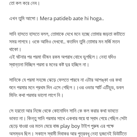
তো কল করে নেব।
এখন তুমি আসো। Mera patideb aate hi hoga..
সানি হাসতে হাসতে বলল, তোমাকে দেখে মনে হচ্ছে তোমার জড়তা কাটাতে
সময় লাগবে। ওকে আমিও দেখবো.. কতদিন তুমি তোমার মন মর্জি মতন
থাকো।
এই ঘটনার পর পরমা ভীষন রকম অপরাধ বোধে ভুগছিল। নেহা যদিও
স্বান্তনা দিচ্ছিল পরমা র মনের কষ্ট দুর হচ্ছিল না।
সানিকে যে পরমা সহজে ঝেড়ে ফেলতে পারবে না এটার আশঙ্কা ওর কথা
শুনে পরমার মনে প্রথম দিন এসে গেছিল।।ওর ওভার স্মার্ট এটিচুড, ডবল
মিনিং কথা পরমার ভালো লাগে নি।
সে হয়তো আর নিজে থেকে কোনোদিন সানি কে কল করার কথা ভাবতে
ভাবত না। কিন্তু সানি পরমার সাথে একবার শুয়ে যা স্বাদ পেয়ে গেছিল সেটা
ছেড়ে যাওয়া ওর মতন মেয়ে বাজ play boy টাইপ পুরুষ এর পক্ষে
অসম্ভব ছিল। সকালে স্বামী দিবাকর আর পুত্রবধূ নেহা দুজনেই ডিউটিতে