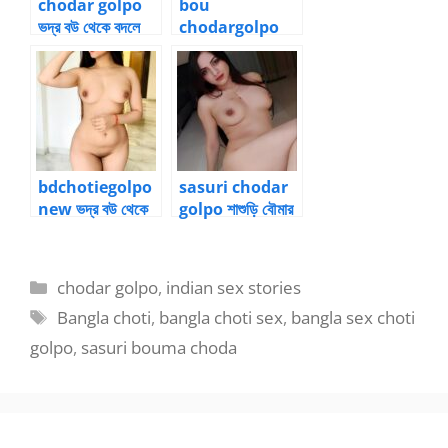
chodar golpo
bou
ভদ্র বউ থেকে বদলে
chodargolpo
যাওয়া পল্লবী ১২
ভদ্র বউ থেকে বদলে
যাওয়া পল্লবী ১৩
bdchotiegolpo
sasuri chodar
new ভদ্র বউ থেকে
golpo শাশুড়ি বৌমার
বদলে যাওয়া পল্লবী ১৪
চোদার গল্প ১
Categories
chodar golpo
,
indian sex stories
Tags
Bangla choti
,
bangla choti sex
,
bangla sex choti
golpo
,
sasuri bouma choda