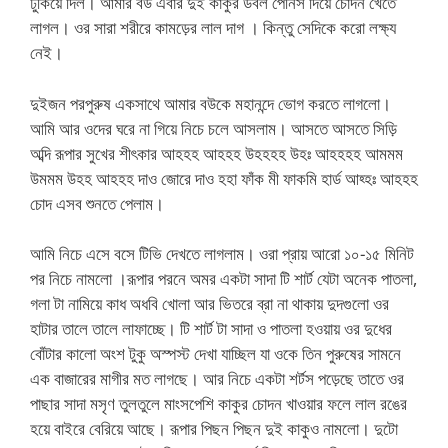
ঢুকিয়ে দিল। আমার বউ এবার দুই কাকুর ডবল পেনিস দিয়ে চোদন খেতে
লাগল। ওর সারা শরীরে কামড়ের লাল দাগ । কিন্তু সেদিকে করো লক্ষ্য
নেই।
দুইজন পরপুরুষ একসাথে আমার বউকে মহানন্দে ভোগ করতে লাগলো।
আমি আর ওদের ঘরে না গিয়ে নিচে চলে আসলাম। আসতে আসতে সিড়ি
অব্দি রূপার সুখের শীৎকার আহহহ আহহহ উহহহহ উহঃ আহহহহ আমমম
উমমম উহহ আহহহ দাও জোরে দাও হহা ফাঁক মী ফাকমি হার্ড আহ্হঃ আহহহ
চোদ এসব শুনতে পেলাম।
আমি নিচে এসে বসে টিভি দেখতে লাগলাম। ওরা প্রায় আরো ১০-১৫ মিনিট
পর নিচে নামলো ।রূপার পরনে অমর একটা সাদা টি শার্ট যেটা অনেক পাতলা,
গলা টা নামিয়ে কাধ অধবি খোলা আর ভিতরে ব্রা না থাকায় দুদগুলো ওর
হাটার তালে তালে লাফাচ্ছে। টি শার্ট টা সাদা ও পাতলা হওয়ায় ওর দুধের
বোঁটার কালো অংশ টুকু অস্পস্ট দেখা যাচ্ছিল যা ওকে তিন পুরুষের সামনে
এক বাজারের মাগীর মত লাগছে। আর নিচে একটা শর্টস পড়েছে তাতে ওর
পাছার সাদা মসৃণ তুলতুলে মাংসপেশি কাকুর চোদন খাওয়ার ফলে লাল রঙের
হয়ে বাইরে বেরিয়ে আছে। রূপার পিছন পিছন দুই কাকুও নামলো। দুটো