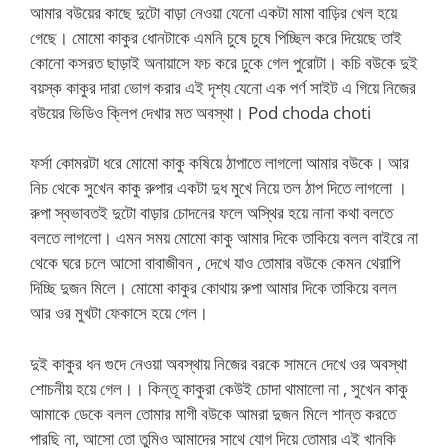
আমার বউয়ের কাছে দুটো বাড়া নেওয়া যেনো একটা মামা বাড়ির খেল হয়ে
গেছে। মোমো কাকুর ধোনটাকে এমনি চুষে চুষে পিচ্ছিল করে দিয়েছে তাই
কোনো কসরত ছাড়াই অনায়াসে ফচ করে ঢুকে গেল পুরোটা। কচি বউকে দুই
বয়স্ক কাকুর দারা ভোগ করার এই দৃশ্য যেনো এক পর্ণ সাইট এ গিয়ে নিজের
বউয়ের ভিডিও ক্লিপ দেখার মত অবস্থা। Pod choda choti
ফর্সা কোমরটা ধরে মোমো কাকু কষিয়ে ঠাপাতে লাগলো আমার বউকে। আর
নিচ থেকে সুখেন কাকু রুপার একটা দুধ মুখে নিয়ে তল ঠাপ দিতে লাগলো ।
রুপা স্বভাবতই দুটো বাড়ার চোদনের ফলে অস্থির হয়ে নানা কথা বলতে
বলতে লাগলো। এমন সময় মোমো কাকু আমার দিকে তাকিয়ে বলল বাইরে না
থেকে ঘরে চলে আসো বাবাজীবন , দেখে যাও তোমার বউকে কেমন থেরাপি
দিচ্ছি দুজন মিলে। মোমো কাকুর কোথায় রুপা আমার দিকে তাকিয়ে বলল
আর ওর মুখটা ফেকাসে হয়ে গেল।
দুই কাকুর ধন গুদে নেওয়া অবস্থায় নিজের বরকে সামনে দেখে ওর অবস্থা
শোচনীয় হয়ে গেল।। কিন্তূ কাকুরা কেউই চোদা থামালো না , সুখেন কাকু
আমাকে ডেকে বলল তোমার মাগী বউকে আমরা দুজন মিলে শান্ত করতে
পারছি না, আসো তো তুমিও আমাদের সাথে যোগ দিয়ে তোমার এই খানকি