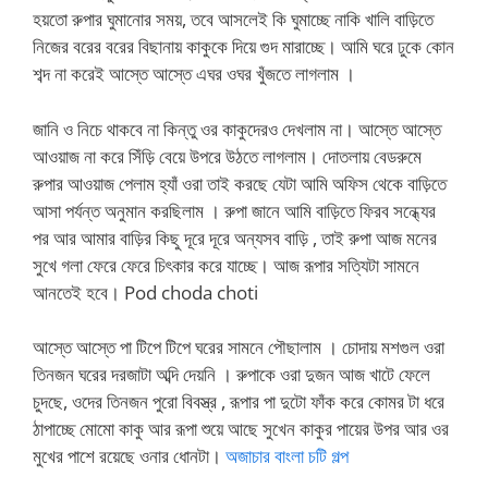
হয়তো রুপার ঘুমানোর সময়, তবে আসলেই কি ঘুমাচ্ছে নাকি খালি বাড়িতে
নিজের বরের বরের বিছানায় কাকুকে দিয়ে গুদ মারাচ্ছে। আমি ঘরে ঢুকে কোন
শব্দ না করেই আস্তে আস্তে এঘর ওঘর খুঁজতে লাগলাম ।
জানি ও নিচে থাকবে না কিন্তু ওর কাকুদেরও দেখলাম না। আস্তে আস্তে
আওয়াজ না করে সিঁড়ি বেয়ে উপরে উঠতে লাগলাম। দোতলায় বেডরুমে
রুপার আওয়াজ পেলাম হ্যাঁ ওরা তাই করছে যেটা আমি অফিস থেকে বাড়িতে
আসা পর্যন্ত অনুমান করছিলাম । রুপা জানে আমি বাড়িতে ফিরব সন্ধ্যের
পর আর আমার বাড়ির কিছু দূরে দূরে অন্যসব বাড়ি , তাই রুপা আজ মনের
সুখে গলা ফেরে ফেরে চিৎকার করে যাচ্ছে। আজ রূপার সত্যিটা সামনে
আনতেই হবে। Pod choda choti
আস্তে আস্তে পা টিপে টিপে ঘরের সামনে পৌছালাম । চোদায় মশগুল ওরা
তিনজন ঘরের দরজাটা অব্দি দেয়নি । রুপাকে ওরা দুজন আজ খাটে ফেলে
চুদছে, ওদের তিনজন পুরো বিবস্ত্র , রূপার পা দুটো ফাঁক করে কোমর টা ধরে
ঠাপাচ্ছে মোমো কাকু আর রূপা শুয়ে আছে সুখেন কাকুর পায়ের উপর আর ওর
মুখের পাশে রয়েছে ওনার ধোনটা।
অজাচার বাংলা চটি গল্প