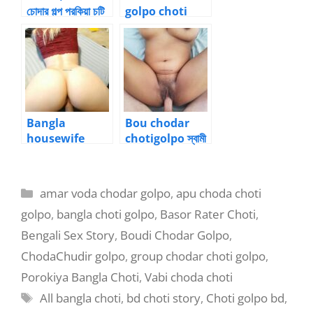
চোদার গল্প পরকিয়া চটি
golpo choti
porokiya choti
ভাবীকে উপুড় করে গুদ
মারা বাংলা চটি
Bangla
Bou chodar
housewife
chotigolpo স্বামী
chotistory জোর
সাথে পর পুরুষ চোদার
করে বউকে চুদলো
চটিগল্প 2
চটিগল্প
Categories
amar voda chodar golpo
,
apu choda choti
golpo
,
bangla choti golpo
,
Basor Rater Choti
,
Bengali Sex Story
,
Boudi Chodar Golpo
,
ChodaChudir golpo
,
group chodar choti golpo
,
Porokiya Bangla Choti
,
Vabi choda choti
Tags
All bangla choti
,
bd choti story
,
Choti golpo bd
,