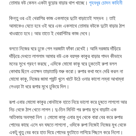
তোমার বউ কেমন একটা বুড়োর বাড়ার থাপ খাচ্ছে।
গৃহবধূর চোদন কাহিনী
কিন্তু ওর এই থেরাপির কাজ একমাত্র দুটো বাড়াতেই সম্ভব । তাই
আমাকেও যেতে হবে ওই ঘরে এবং একসাথে তোমার বউকে দুটো বাড়ার ঠাপ
খাওয়াতে হবে। আর তাতে ই থেরাপিটার কাজ দেবে।
বলতে নিজের ঘরে ঢুকে গেল দরজাটা ফাঁকা রেখেই। আমি দরজায় দাঁড়িয়ে
দাঁড়িয়ে দেখতে লাগলাম আমার বউ এক বয়স্ক কাকুর বাড়ার গাদন কীভাবে
মনের সুখে গ্রহণ করছে , এদিকে মোমো কাকু ঘরে ঢুকতেই রুপা বলল
কোথায় ছিলে এতক্ষন তাড়াতাড়ি শুরু করো। রুপার কথা শুনে দেরি করল না
মোমো কাকু, নিজের জামা প্যান্ট খুলে খাটে উঠে ওনার কালো লম্বা আখাম্বা
লেওড়া টা ধরে রূপার মুখে ঢুকিয়ে দিল।
রূপা এবার মোমো কাকুর ধোনটাকে হাতে নিয়ে ভালো করে চুষতে লাগলো আর
নিচ থেকে ঠাপ খেতে লাগল। দু-তিন মিনিট পর রুপার মুখে বাড়াটা এক
অতিকায় অবস্থা নিল । মোমো কাকু এবার মুখ থেকে বারা বের করে রুপার
পোদের কাছে এসে ধন ঘষতে লাগলো , ওদিকে রুপা নিজেই নিজের মুখ থেকে
একটু থুতু বের করে হাত দিয়ে পোদের ফুটোতে লাগিয়ে পিছলে করে নিলো।