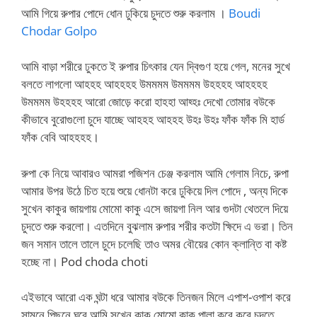
আমি গিয়ে রুপার পোদে ধোন ঢুকিয়ে চুদতে শুরু করলাম ।
Boudi
Chodar Golpo
আমি বাড়া শরীরে ঢুকতে ই রুপার চিৎকার যেন দ্বিগুণ হয়ে গেল, মনের সুখে
বলতে লাগলো আহহহ আহহহহ উমমমম উমমমম উহহহহ আহহহহ
উমমমম উহহহহ আরো জোড়ে করো হাহহা আহ্হঃ দেখো তোমার বউকে
কীভাবে বুরোগুলো চুদে যাচ্ছে আহহহ আহহহ উহঃ উহঃ ফাঁক ফাঁক মি হার্ড
ফাঁক বেবি আহহহহ।
রুপা কে নিয়ে আবারও আমরা পজিশন চেঞ্জ করলাম আমি গেলাম নিচে, রুপা
আমার উপর উঠে চিত হয়ে শুয়ে ধোনটা করে ঢুকিয়ে দিল পোদে , অন্য দিকে
সুখেন কাকুর জায়গায় মোমো কাকু এসে জায়গা নিল আর গুদটা থেতলে দিয়ে
চুদতে শুরু করলো। এতদিনে বুঝলাম রুপার শরীর কতটা ক্ষিদে এ ভরা। তিন
জন সমান তালে তালে চুদে চলেছি তাও অমর বৌয়ের কোন ক্লান্তি বা কষ্ট
হচ্ছে না। Pod choda choti
এইভাবে আরো এক ঘন্টা ধরে আমার বউকে তিনজন মিলে এপাশ-ওপাশ করে
সামনে পিছনে ঘুরে আমি সুখেন কাকু মোমো কাকু পালা করে করে চুদতে