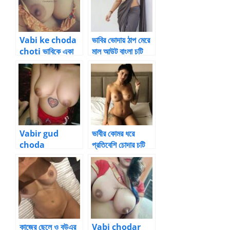
Vabi ke choda
ভাবির ভোদায় ঠাপ মেরে
choti ভাবিকে একা
মাল আউট বাংলা চটি
পেয়ে চোদা বাংলা চটি 1
Vabi choda
Vabir gud
ভাবীর কোমর ধরে
choda
প্রতিবেশি চোদার চটি
chotigolpo ভাবির
গল্প 4
রসালো গুদ চোদা বাংলা
চটিগল্প
কাজের ছেলে ও বউএর
Vabi chodar