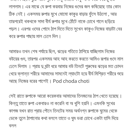
লাগলাম। এর মাঝে যে রুপা কয়বার নিজের গুদের জল কষিয়েছে তার কোন
ঠিক নেই। একসময় রুপার মুখে মোমো কাকুর বাড়ার ফুঁসে উঠলো , আর
তারপরেই থকথকে সাদা বীর্য রুপার মুখে ঠোঁটে নাকে চোখে গালে ছড়িয়ে
পড়ল। এরপর ওদের পোদে ঠাপ দিতে দিতে সুখেন কাকুও নিজের বাড়াটা বের
করে রুপার পাছায় মাল ঢেলে দিল।
আমারও তখন শেষ পর্যায়ে ছিল, ঝড়ের গতিতে ঠাপিয়ে যাচ্ছিলাম নিজের
বউয়ের গুদ, তারপর একসময় আহ আহ করতে করতে আমিও রূপার গুদে মাল
ঢেলে দিলাম । প্রায় দু ঘন্টা ধরে আমার বউ তিনটে পুরুষের ঝড়ের মত চোদন
খেয়ে ক্লান্ত শরীরে আমাদের সামনেই ল্যাংটো হয়ে বীর্য মিশ্রিত শরীরে শুয়ে
আছে নিজের বরের পাশেই। Pod choda choti
সেই রাতে রুপাকে আরো কয়েকবার আমাদের তিনজনের ঠাপ খেতে হয়েছে।
কিন্তু তাতে রুপা একবারও না করেনি বা অ খুশি হয়নি। এমনকি সুখের
কাগজ যখন রাত প্রায় পৌনে তিনটের সময় অর্থনগ্ন রুপাকে ঘুমের থেকে
ডেকে তুলে ঠাপানোর কথা বললে তাতে ও ঘুম ভরা চোখে একটা হাসি দিয়ে
বলল