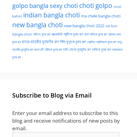
golpo
choti golpo
bangla sexy choti
choti
indian bangla choti
ma chele bangla choti
kahini
new bangla choti
new bangla choti 2022
vai bon
অফিসে চুদার গল্প
আত্মকাহিনী
আন্টিকে চুদার গল্প
খালা-মাসিকে চুদার গল্প
গ্রামের মেয়ে
bangla choti
ছাত্র-ছাত্রীর চুদাচদির গল্প
পিসি-ফুফুকে চুদার গল্প
চুদার গল্প
প্রেমিক-প্রেমিকাকে চুদার গল্প
বন্ধু-
ভাই-বোনের চুদাচুদির গল্প
ভাবিকে চুদার গল্প
বান্ধবীর চুদাচুদির গল্প
বাংলা চটি
বৌদিকে চুদার গল্প
ম্যাডামকে
চুদার গল্প
Subscribe to Blog via Email
Enter your email address to subscribe to this
blog and receive notifications of new posts by
email.
Email