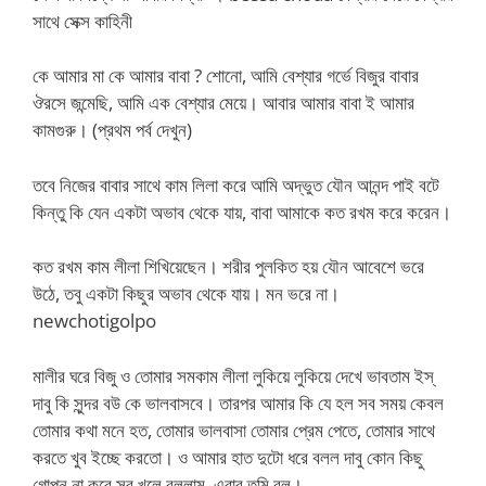
সাথে সেক্স কাহিনী
কে আমার মা কে আমার বাবা ? শোনো, আমি বেশ্যার গর্ভে বিজুর বাবার
ঔরসে জন্মেছি, আমি এক বেশ্যার মেয়ে। আবার আমার বাবা ই আমার
কামগুরু। (প্রথম পর্ব দেখুন)
তবে নিজের বাবার সাথে কাম লিলা করে আমি অদ্ভুত যৌন আনন্দ পাই বটে
কিন্তু কি যেন একটা অভাব থেকে যায়, বাবা আমাকে কত রখম করে করেন।
কত রখম কাম লীলা শিখিয়েছেন। শরীর পুলকিত হয় যৌন আবেশে ভরে
উঠে, তবু একটা কিছুর অভাব থেকে যায়। মন ভরে না।
newchotigolpo
মালীর ঘরে বিজু ও তোমার সমকাম লীলা লুকিয়ে লুকিয়ে দেখে ভাবতাম ইস্
দাবু কি সুন্দর বউ কে ভালবাসবে। তারপর আমার কি যে হল সব সময় কেবল
তোমার কথা মনে হত, তোমার ভালবাসা তোমার প্রেম পেতে, তোমার সাথে
করতে খুব ইচ্ছে করতো। ও আমার হাত দুটো ধরে বলল দাবু কোন কিছু
গোপন না করে সব খুলে বললাম, এবার তুমি বল।