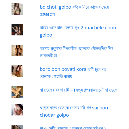
bd choti golpo বউকে নিয়ে কাজের মেয়ে
চোদার গল্প
মায়ের গুদে মাল ফেলার সুখ 2 machele choti
golpo
বউমার মৃত্যুতে বিপত্নীক ছেলেকে যৌনতৃপ্তি দিল
লাস্যময়ী মা
boro bon poyati kora ভাই চুদে বড়
বোনকে পোয়াতি বানায়
মা ছেলের বাংলা চটি – (সত্য গল্প)বাংলা চটি মা ছেলে
ঝড়ের রাতে বোনকে চোদার চটি গল্প vai bon
chodar golpo
মা ও সেক্সি বোনকে একসাথে চোদার চটিগল্প ১