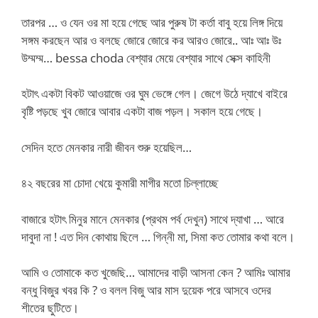
তারপর … ও যেন ওর মা হয়ে গেছে আর পুরুষ টা কর্তা বাবু হয়ে লিঙ্গ দিয়ে
সঙ্গম করছেন আর ও বলছে জোরে জোরে কর আরও জোরে.. আঃ আঃ উঃ
উম্মম্ম… bessa choda বেশ্যার মেয়ে বেশ্যার সাথে সেক্স কাহিনী
হটাৎ একটা বিকট আওয়াজে ওর ঘুম ভেঙ্গে গেল। জেগে উঠে দ্যাখে বাইরে
বৃষ্টি পড়ছে খুব জোরে আবার একটা বাজ পড়ল। সকাল হয়ে গেছে।
সেদিন হতে মেনকার নারী জীবন শুরু হয়েছিল…
৪২ বছরের মা চোদা খেয়ে কুমারী মাগীর মতো চিল্লাচ্ছে
বাজারে হটাৎ মিনুর মানে মেনকার (প্রথম পর্ব দেখুন) সাথে দ্যাখা … আরে
দাবুদা না ! এত দিন কোথায় ছিলে … গিন্নী মা, সিমা কত তোমার কথা বলে।
আমি ও তোমাকে কত খুজেছি… আমাদের বাড়ী আসনা কেন ? আমিঃ আমার
বন্ধু বিজুর খবর কি ? ও বলল বিজু আর মাস দুয়েক পরে আসবে ওদের
শীতের ছুটিতে।