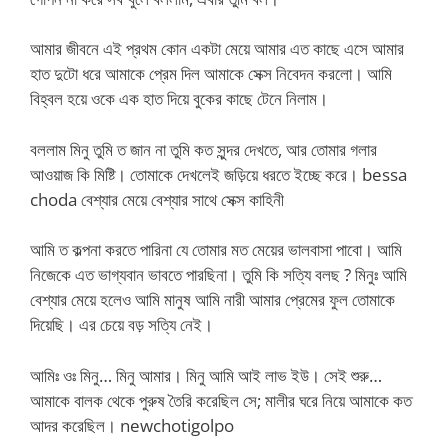
আমার জীবনে এই প্রথম কোন একটা মেয়ে আমার এত কাছে এসে আমার
হাত দুটো ধরে আমাকে প্রেম দিল আমাকে সেক্স নিবেদন করলো। আমি
বিহ্বল হয়ে ওকে এক হাত দিয়ে বুকের কাছে টেনে নিলাম।
বললাম মিনু তুমি ত জান না তুমি কত সুন্দর দেখতে, আর তোমার গলার
আওয়াজ কি মিষ্টি। তোমাকে দেখলেই জড়িয়ে ধরতে ইচ্ছে করে। bessa
choda বেশ্যার মেয়ে বেশ্যার সাথে সেক্স কাহিনী
আমি ত কল্পনা করতে পারিনা যে তোমার মত মেয়ের ভালবাসা পাবো। আমি
নিজেকে এত ভাগ্যবান ভাবতে পারছিনা। তুমি কি সত্যি বলছ ? মিনুঃ আমি
বেশ্যার মেয়ে হলেও আমি মানুষ আমি নারী আমার প্রেমের ফুল তোমাকে
দিয়েছি। এর চেয়ে বড় সত্যি নেই।
আমিঃ ওঃ মিনু… মিনু আমার। মিনু আমি আই লাভ ইউ। সেই শুরু…
আমাকে বালক থেকে পুরুষ তৈরি করেছিল সে; মালীর ঘরে নিয়ে আমাকে কত
আদর করেছিল। newchotigolpo