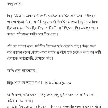
বন্ধু করবো।
মিনুর নিমন্ত্রণ আমাকে ভীষণ উত্তেজিত করে ছিল এবং অপার কৌতূহল
আর আশঙ্কা নিয়ে ; আমি বিজুদের বাড়ী গিয়েছিলাম তখন বিজুর বোন সিমা
ছিল না স্কুলে গিয়ে ছিল বিজুর মা দিবানিদ্রা দিচ্ছিলেন, মিনু আমাকে ওদের
বাগানে পরিত্যক্ত মালীর ঘরে নিয়ে গেল।
ওই ঘরে আমরা দুজন, চারিদিক নিস্তব্ধ কেউ কোথাও নেই। মিনুর পরনে
লাল ব্লাউস বুকের বোতাম খোলা আমার দু কাঁধে হাত রেখে ও বলল দাবু আমি
তোমাকে ভালবেসেছি, তোমাকে চাই।
আমিঃ কেন ভালবেসেছ ?
মিনুঃ শুনবে সে অনেক কথা। newchotigolpo
আমিঃ বলো, আমি শুনবো। মিনু বলল, দাবু তুমি ত জান, যে আমি এদের
বাড়ীর কাজের মেয়ে।
সে কথা মিথ্যে না আবার মিথ্যাও। bessa choda বেশ্যার মেয়ে বেশ্যার