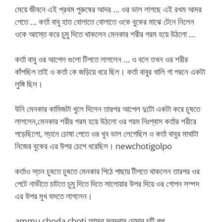
মেয়ে জীবনে এই প্রথম পুরুষের আদর … ওর ভাল লাগছে এই রখম আদর
পেতে … কর্তা বাবু হাত বোলাতে বোলাতে ওকে বুকের মাঝে টেনে নিলেন
ওকে আস্তে করে চুমু দিতে থাকলেন মেনকার শরীর গরম হয়ে উঠলো …
কর্তা বাবু ওর আপেল গুলো টিপতে লাগলেন … ও বলে তখন ওর শরীর
কাঁপছিল তাই ও কর্তা কে জড়িয়ে ধরে ছিল। কর্তা বাবুর খালি গা পরনে একটা
লুঙ্গি ছিল।
উনি মেনকার কামিজটা খুলে দিলেন তারপর আপেল দুটো একটা করে চুষতে
লাগলেন,মেনকার শরীর গরম হয়ে উঠলো ওর গরম নিঃশ্বাস কর্তার শরীরে
পড়েছিলো, স্তনে চোষা পেতে ওর খুব ভাল লেগেছিল ও কর্তা বাবুর মাথাটা
নিজের বুকের এর উপর চেপে ধরেছিল। newchotigolpo
কর্তাও স্তন চুষতে চুষতে মেনকার পিঠে পাছায় টীপতে থাকলেন তারপর ওর
পেটে নাভীতে চাটতে চুমু দিতে দিতে সালোয়ার উপর দিয়ে ওর গোপন সম্পদ
এর উপর মুখ ঘসতে লাগলেন।
ammu choda choti আম্মুর মলদ্বার চোদার চটি গল্প