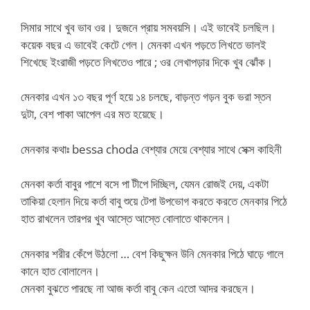
সিমার সাথে খুব ভাব ওর। দুজনে প্রায় সমবয়সি। এই ভাবেই চলছিল।
কয়েক বছর এ ভাবেই কেটে গেল। মেনকা এখন পড়তে লিখতে ভালই
শিখেছে ইংরাজী পড়তে লিখতেও পারে ; ওর লেখাপড়ার দিকে খুব ঝোঁক।
মেনকার এখন ১৩ বছর পূর্ণ হয়ে ১৪ চলছে, বাড়ন্ত গড়ন বুক ভরা স্তন
দুটা, বেশ পাকা আপেল এর মত হয়েছে।
মেনকার কথাঃ bessa choda বেশ্যার মেয়ে বেশ্যার সাথে সেক্স কাহিনী
মেনকা কর্তা বাবুর পাশে বসে পা টীপে দিচ্ছিল, যেমন রোজই দেয়, একটা
তাকিয়া হেলান দিয়ে কর্তা বাবু শুয়ে টেপা উপভোগ করতে করতে মেনকার পিঠে
হাত রাখলেন তারপর খুব আস্তে আস্তে বোলাতে থাকলেন।
মেনকার শরীর কেঁপে উঠলো … বেশ কিছুক্ষন উনি মেনকার পিঠে ঘাড়ে গালে
কানে হাত বোলালেন।
মেনকা বুঝতে পারছে না আজ কর্তা বাবু কেন এতো আদর করছেন।