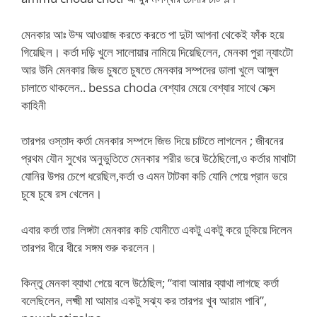
মেনকার আঃ উম্ম আওয়াজ করতে করতে পা দুটা আপনা থেকেই ফাঁক হয়ে
গিয়েছিল। কর্তা দড়ি খুলে সালোয়ার নামিয়ে দিয়েছিলেন, মেনকা পুরা ন্যাংটো
আর উনি মেনকার জিভ চুষতে চুষতে মেনকার সম্পদের ডালা খুলে আঙ্গুল
চালাতে থাকলেন.. bessa choda বেশ্যার মেয়ে বেশ্যার সাথে সেক্স
কাহিনী
তারপর ওস্তাদ কর্তা মেনকার সম্পদে জিভ দিয়ে চাটতে লাগলেন ; জীবনের
প্রথম যৌন সুখের অনুভুতিতে মেনকার শরীর ভরে উঠেছিলো,ও কর্তার মাথাটা
যোনির উপর চেপে ধরেছিল,কর্তা ও এমন টাটকা কচি যোনি পেয়ে প্রান ভরে
চুষে চুষে রস খেলেন।
এবার কর্তা তার লিঙ্গটা মেনকার কচি যোনীতে একটু একটু করে ঢুকিয়ে দিলেন
তারপর ধীরে ধীরে সঙ্গম শুরু করলেন।
কিন্তু মেনকা ব্যাথা পেয়ে বলে উঠেছিল; “বাবা আমার ব্যাথা লাগছে কর্তা
বলেছিলেন, লক্ষ্মী মা আমার একটু সঝ্য কর তারপর খুব আরাম পাবি”,