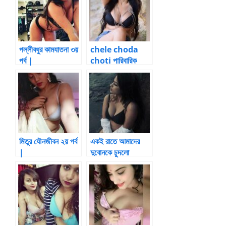
পল্লীবধুর কামযাতনা ৩য়
chele choda
পর্ব |
choti পারিবারিক
BanglaChotika
চোদাচূদি – 4 |
hini
Bangla choti
kahini
মিতুর যৌনজীবন ২য় পর্ব
একই রাতে আমাদের
|
দুবোনকে চুদলো
BanglaChotika
আলতাফ ভাই |
hini
BanglaChotika
hini