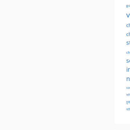
go
v
c
c
s
ch
s
i
n
va
মাসি
চুদ
ভাই