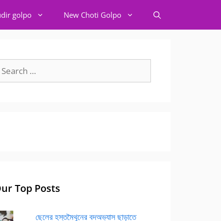
dir golpo
New Choti Golpo
earch
r:
ur Top Posts
ছেলের হস্তমৈথুনের বদঅভ্যাস ছাড়াতে