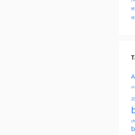
মা
মা
T
A
ch
2
ch
b