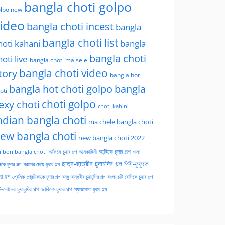
bangla choti golpo
lpo new
ideo
bangla choti incest
bangla
bangla choti list
hoti kahani
bangla
bangla choti
hoti live
bangla choti ma sele
tory
bangla choti video
bangla hot
bangla hot choti golpo
bangla
oti
choti golpo
exy choti
choti kahini
ndian bangla choti
ma chele bangla choti
ew bangla choti
new bangla choti 2022
অফিসে চুদার গল্প
আত্মকাহিনী
আন্টিকে চুদার গল্প
খালা-
i bon bangla choti
ছাত্র-ছাত্রীর চুদাচদির গল্প
পিসি-ফুফুকে
কে চুদার গল্প
গ্রামের মেয়ে চুদার গল্প
ার গল্প
প্রেমিক-প্রেমিকাকে চুদার গল্প
বন্ধু-বান্ধবীর চুদাচুদির গল্প
বাংলা চটি
বৌদিকে চুদার গল্প
-বোনের চুদাচুদির গল্প
ভাবিকে চুদার গল্প
ম্যাডামকে চুদার গল্প