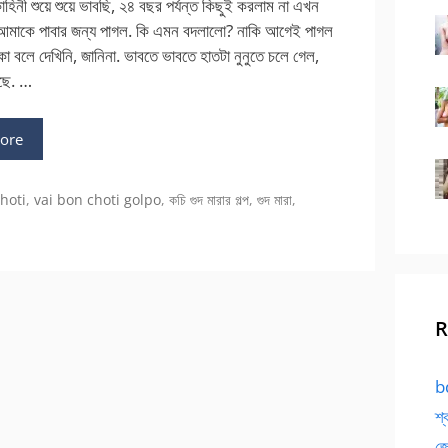
 কাহিনী শুয়ে শুয়ে ভাবছি, ২৪ বছর পর্যন্ত কিছুই করলাম না এখন
মাকে পাবার জন্য পাগল. কি এমন বদলালো? নাকি আগেই পাগল
 বলে দেখিনি, জানিনা. ভাবতে ভাবতে হাতটা নুনুতে চলে গেল,
ছে. …
ore
hoti
,
vai bon choti golpo
,
কচি গুদ মারার গল্প
,
গুদ মারা
,
R
bd
শ্
জো