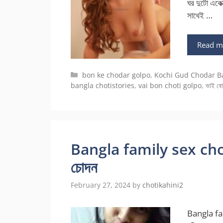
ঘর দুটো একে
সাথেই …
Read m
Categories
bon ke chodar golpo
,
Kochi Gud Chodar B
bangla chotistories
,
vai bon choti golpo
,
ভাই বো
Bangla family sex choti
চোদন
February 27, 2024
by
chotikahini2
Bangla fam