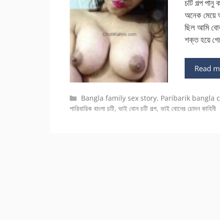
চটি গল্প পানু
অনেক মেয়ে আ
ছিল আমি বোকা
শক্ত হয়ে গে
Read m
Categories
Bangla family sex story
,
Paribarik bangla c
পারিবারিক বাংলা চটি
,
ভাই বোন চটি গল্প
,
ভাই বোনের চোদন কাহিনী