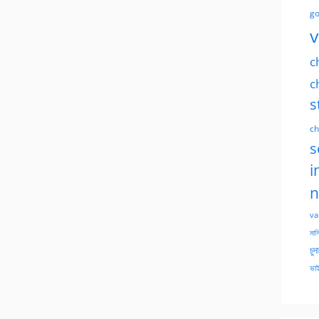
go
v
c
c
s
ch
s
i
n
va
মাসি
চুদ
ভাই