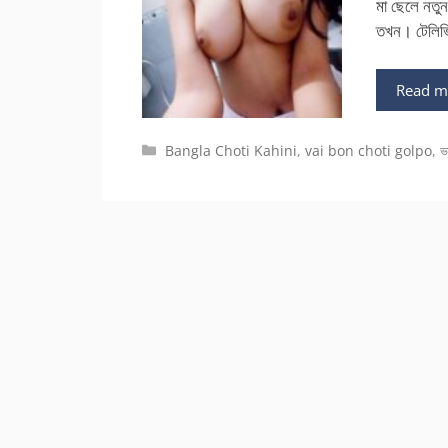
মা ছেলে নতু
তখন। টেলিভ
Read m
Categories
Bangla Choti Kahini
,
vai bon choti golpo
,
ভ