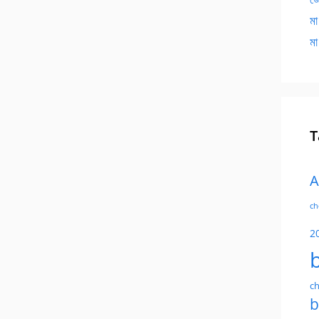
মা
মা
T
A
ch
2
ch
b