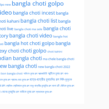
bangla choti golpo
lpo new
ideo
bangla choti incest
bangla
bangla choti list
hoti kahani
bangla
bangla choti
hoti live
bangla choti ma sele
tory
bangla choti video
bangla hot
bangla hot choti golpo
bangla
oti
choti golpo
exy choti
choti kahini
ndian bangla choti
ma chele bangla choti
ew bangla choti
new bangla choti 2022
অফিসে চুদার গল্প
আত্মকাহিনী
আন্টিকে চুদার গল্প
খালা-
i bon bangla choti
ছাত্র-ছাত্রীর চুদাচদির গল্প
পিসি-ফুফুকে
কে চুদার গল্প
গ্রামের মেয়ে চুদার গল্প
ার গল্প
প্রেমিক-প্রেমিকাকে চুদার গল্প
বন্ধু-বান্ধবীর চুদাচুদির গল্প
বাংলা চটি
বৌদিকে চুদার গল্প
-বোনের চুদাচুদির গল্প
ভাবিকে চুদার গল্প
ম্যাডামকে চুদার গল্প