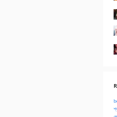
R
bd
শ্
জো