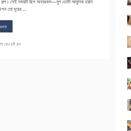
ন গল্প। সেই সময়টা ছিল অন্যরকম—যুগ এতটা আধুনিক হয়নি
িশন তো দূরের …
ore
াই বোন চটি গল্প