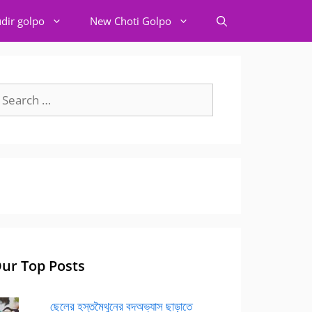
dir golpo
New Choti Golpo
earch
r:
ur Top Posts
ছেলের হস্তমৈথুনের বদঅভ্যাস ছাড়াতে