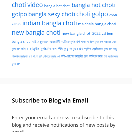
choti video
bangla hot choti
bangla hot choti
golpo
choti golpo
bangla sexy choti
choti
indian bangla choti
ma chele bangla choti
kahini
new bangla choti
new bangla choti 2022
vai bon
অফিসে চুদার গল্প
আত্মকাহিনী
আন্টিকে চুদার গল্প
খালা-মাসিকে চুদার গল্প
গ্রামের মেয়ে
bangla choti
ছাত্র-ছাত্রীর চুদাচদির গল্প
পিসি-ফুফুকে চুদার গল্প
চুদার গল্প
প্রেমিক-প্রেমিকাকে চুদার গল্প
বন্ধু-
ভাই-বোনের চুদাচুদির গল্প
ভাবিকে চুদার গল্প
বান্ধবীর চুদাচুদির গল্প
বাংলা চটি
বৌদিকে চুদার গল্প
ম্যাডামকে
চুদার গল্প
Subscribe to Blog via Email
Enter your email address to subscribe to this
blog and receive notifications of new posts by