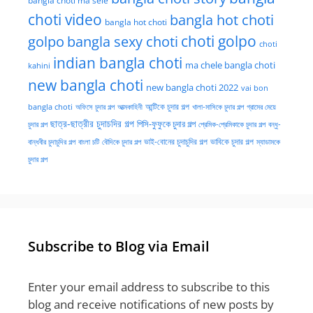
bangla choti ma sele
choti video
bangla hot choti
bangla hot choti
golpo
choti golpo
bangla sexy choti
choti
indian bangla choti
ma chele bangla choti
kahini
new bangla choti
new bangla choti 2022
vai bon
অফিসে চুদার গল্প
আত্মকাহিনী
আন্টিকে চুদার গল্প
খালা-মাসিকে চুদার গল্প
গ্রামের মেয়ে
bangla choti
ছাত্র-ছাত্রীর চুদাচদির গল্প
পিসি-ফুফুকে চুদার গল্প
চুদার গল্প
প্রেমিক-প্রেমিকাকে চুদার গল্প
বন্ধু-
ভাই-বোনের চুদাচুদির গল্প
ভাবিকে চুদার গল্প
বান্ধবীর চুদাচুদির গল্প
বাংলা চটি
বৌদিকে চুদার গল্প
ম্যাডামকে
চুদার গল্প
Subscribe to Blog via Email
Enter your email address to subscribe to this
blog and receive notifications of new posts by