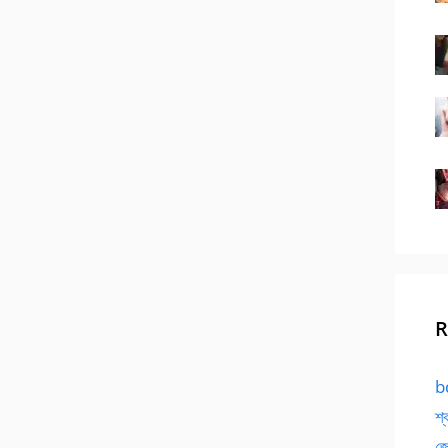
R
bd
শ্
জো