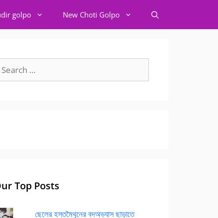
dir golpo
New Choti Golpo
earch
r:
ur Top Posts
ছেলের হস্তমৈথুনের বদঅভ্যাস ছাড়াতে