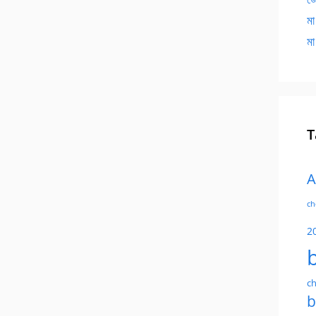
মা
মা
T
A
ch
2
ch
b