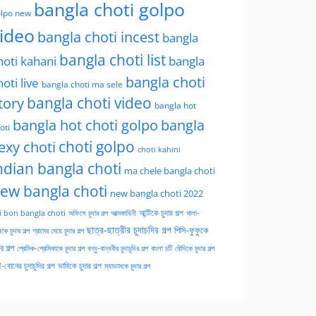
bangla choti golpo
lpo new
ideo
bangla choti incest
bangla
bangla choti list
hoti kahani
bangla
bangla choti
hoti live
bangla choti ma sele
tory
bangla choti video
bangla hot
bangla hot choti golpo
bangla
oti
choti golpo
exy choti
choti kahini
ndian bangla choti
ma chele bangla choti
ew bangla choti
new bangla choti 2022
অফিসে চুদার গল্প
আত্মকাহিনী
আন্টিকে চুদার গল্প
খালা-
i bon bangla choti
ছাত্র-ছাত্রীর চুদাচদির গল্প
পিসি-ফুফুকে
কে চুদার গল্প
গ্রামের মেয়ে চুদার গল্প
ার গল্প
প্রেমিক-প্রেমিকাকে চুদার গল্প
বন্ধু-বান্ধবীর চুদাচুদির গল্প
বাংলা চটি
বৌদিকে চুদার গল্প
-বোনের চুদাচুদির গল্প
ভাবিকে চুদার গল্প
ম্যাডামকে চুদার গল্প