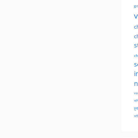
go
v
c
c
s
ch
s
i
n
va
মাসি
চুদ
ভাই