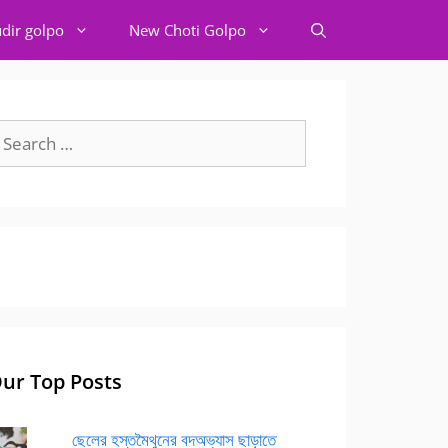
dir golpo
New Choti Golpo
earch
r:
ur Top Posts
ছেলের হস্তমৈথুনের বদঅভ্যাস ছাড়াতে