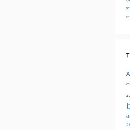
মা
মা
T
A
ch
2
ch
b