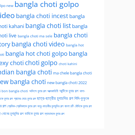
bangla choti golpo
lpo new
ideo
bangla choti incest
bangla
bangla choti list
hoti kahani
bangla
bangla choti
hoti live
bangla choti ma sele
tory
bangla choti video
bangla hot
bangla hot choti golpo
bangla
oti
choti golpo
exy choti
choti kahini
ndian bangla choti
ma chele bangla choti
ew bangla choti
new bangla choti 2022
অফিসে চুদার গল্প
আত্মকাহিনী
আন্টিকে চুদার গল্প
খালা-
i bon bangla choti
ছাত্র-ছাত্রীর চুদাচদির গল্প
পিসি-ফুফুকে
কে চুদার গল্প
গ্রামের মেয়ে চুদার গল্প
ার গল্প
প্রেমিক-প্রেমিকাকে চুদার গল্প
বন্ধু-বান্ধবীর চুদাচুদির গল্প
বাংলা চটি
বৌদিকে চুদার গল্প
-বোনের চুদাচুদির গল্প
ভাবিকে চুদার গল্প
ম্যাডামকে চুদার গল্প