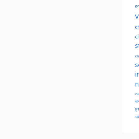
go
v
c
c
s
ch
s
i
n
va
মাসি
চুদ
ভাই