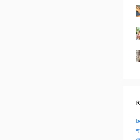
R
bd
শ্
জো