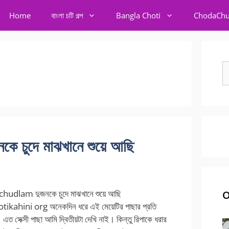
Home
বাংলা চটি গল্প
Bangla Choti
ChodaChu
S
fo
চুদে মাঝখানে শুয়ে আছি
hudlam দুজনকে চুদে মাঝখানে শুয়ে আছি
O
ikahini org অনেকদিন ধরে এই মেয়েটির পাছার প্রতি
 সেক্সী পাছা আমি দ্বিতীয়টা দেখি নাই। কিন্তু রিপাকে ধরার