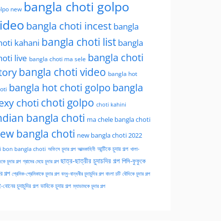
bangla choti golpo
lpo new
ideo
bangla choti incest
bangla
bangla choti list
hoti kahani
bangla
bangla choti
hoti live
bangla choti ma sele
tory
bangla choti video
bangla hot
bangla hot choti golpo
bangla
oti
choti golpo
exy choti
choti kahini
ndian bangla choti
ma chele bangla choti
ew bangla choti
new bangla choti 2022
অফিসে চুদার গল্প
আত্মকাহিনী
আন্টিকে চুদার গল্প
খালা-
i bon bangla choti
ছাত্র-ছাত্রীর চুদাচদির গল্প
পিসি-ফুফুকে
কে চুদার গল্প
গ্রামের মেয়ে চুদার গল্প
ার গল্প
প্রেমিক-প্রেমিকাকে চুদার গল্প
বন্ধু-বান্ধবীর চুদাচুদির গল্প
বাংলা চটি
বৌদিকে চুদার গল্প
-বোনের চুদাচুদির গল্প
ভাবিকে চুদার গল্প
ম্যাডামকে চুদার গল্প