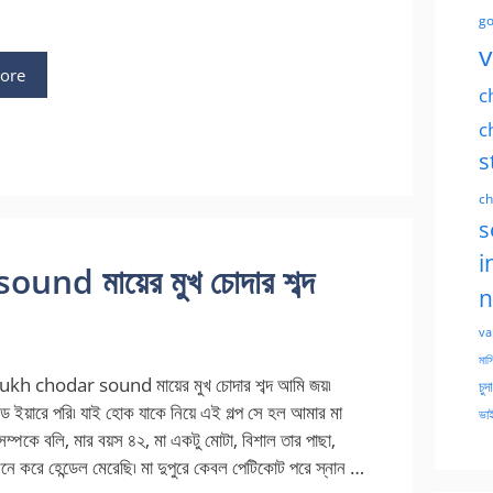
go
v
ore
c
c
s
ch
s
i
d মায়ের মুখ চোদার শব্দ
n
va
মাসি
 chodar sound মায়ের মুখ চোদার শব্দ আমি জয়৷
চুদ
ড ইয়ারে পরি৷ যাই হোক যাকে নিয়ে এই গল্প সে হল আমার মা
ভাই
 সম্পকে বলি‚ মার বয়স ৪২‚ মা একটু মোটা‚ বিশাল তার পাছা‚
ে করে হেন্ডেল মেরেছি৷ মা দুপুরে কেবল পেটিকোট পরে স্নান …