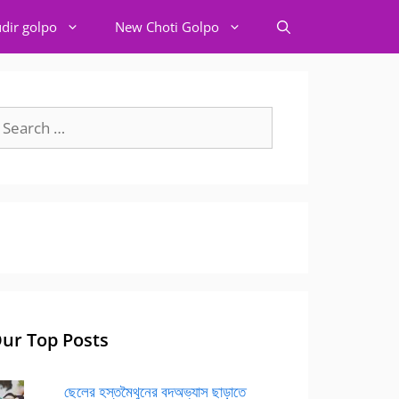
dir golpo
New Choti Golpo
earch
r:
ur Top Posts
ছেলের হস্তমৈথুনের বদঅভ্যাস ছাড়াতে