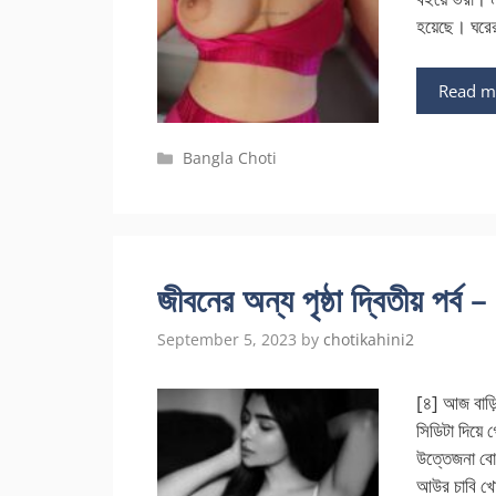
হয়েছে। ঘরে
Read m
Categories
Bangla Choti
জীবনের অন্য পৃষ্ঠা দ্বিতীয়
September 5, 2023
by
chotikahini2
[৪] আজ বাড়ি
সিডিটা দিয়ে
উত্তেজনা বোধ
আউর চাবি খো