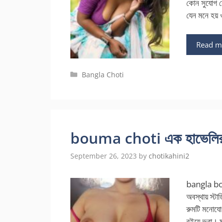
কোন সুযোগ ন
যেন মনে হয় 
Read m
Categories
Bangla Choti
bouma choti এক হাভেলির 
September 26, 2023
by
chotikahini2
bangla boum
অবস্থায় স্ট
রুমটি মনোযোগ
বইয়ে ভরা। ম