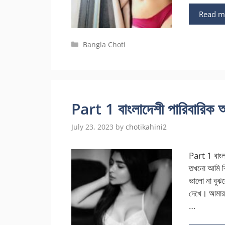
Read m
Categories
Bangla Choti
Part 1 বাংলাদেশী পারিবারিক অ
July 23, 2023
by
chotikahini2
Part 1 বাংল
তখনো আমি ক
ভালো না বুঝল
দেখে। আমার 
…