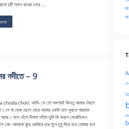
বাংলা চটি স্নান খাওয়া সেরে …
মা
মা
ore
T
A
র নদীতে – 9
ch
2
choda choti. আমি- সে তো অবশ্যই কিন্তু আমার ঔরসে
া। সে যা হোক ছেলে মেয়ে আমার একটা হলে বুঝতে পারতাম
ch
আছে। বলে হেঁসে দিলাম সত্যি তুমি কি করলে মেয়েটাকেও
b
িলে।মা- আমাকে ঘুরে জোরিয়ে ধরে মুখে চুমু দিয়ে হবে তোমার হবে