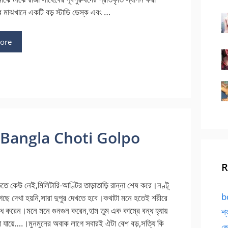
র মাঝখানে একটি বড় স্টাডি ডেস্ক এবং …
ore
 পর্ব – Bangla Choti Golpo
R
তে কেউ নেই,মিলিটারি-আণ্টির তাড়াতাড়ি রান্না শেষ করে।নণ্টূ
bd
 গেছে দেখা হয়নি,সারা দুপুর দেখতে হবে।কথাটা মনে হতেই শরীরে
 করেন।মনে মনে গুনগুন করেন,হাম তুম এক কাম্রে বন্ধ হ্যায়
শ্
 যায়ে….।মুনমুনের অবাক লাগে সবারই ঐটা বেশ বড়,সত্যি কি
জো