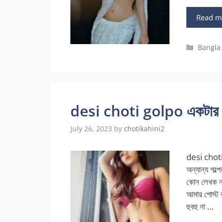
Read m
Categor
Bangla
desi choti golpo একটার প
July 26, 2023
by
chotikahini2
desi choti
অন্যান্য গল
কোন লেখক নই
আমার পোস্ট ক
হুবহু না …