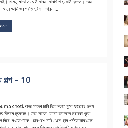
েই। কিন্তু মাঝে মাঝেই সামনা সামনি পড়ে যাই দুজনে। কেন
ও জানে আমি ওর প্রতি দুর্বল। তারও …
ore
গল্প – 10
a choti. রাজা সাহেব চাবি দিয়ে দরজা খুলে দুজনেই উলঙ্গ
াডির ভিতরে ঢুকলেন। রাজা সাহেব আলো জ্বাললে মানেকা পুরো
 দিয়ে দেখতে থাকে। চারপাশে মাটি থেকে ছাদ পর্যন্ত তাকগুলো
াঝে মাঝে রাজা সাহেবের পূর্বপুরুষদের প্রতিকৃতি স্থাপন করা