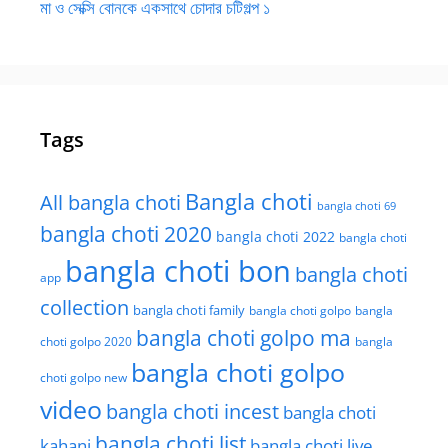
মা ও সেক্সি বোনকে একসাথে চোদার চটিগল্প ১
Tags
Bangla choti
All bangla choti
bangla choti 69
bangla choti 2020
bangla choti 2022
bangla choti
bangla choti bon
bangla choti
app
collection
bangla choti family
bangla choti golpo
bangla
bangla choti golpo ma
choti golpo 2020
bangla
bangla choti golpo
choti golpo new
video
bangla choti incest
bangla choti
bangla choti list
kahani
bangla choti live