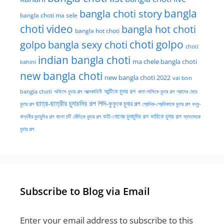
bangla choti story
bangla
bangla choti ma sele
choti video
bangla hot choti
bangla hot choti
golpo
choti golpo
bangla sexy choti
choti
indian bangla choti
ma chele bangla choti
kahini
new bangla choti
new bangla choti 2022
vai bon
অফিসে চুদার গল্প
আত্মকাহিনী
আন্টিকে চুদার গল্প
খালা-মাসিকে চুদার গল্প
গ্রামের মেয়ে
bangla choti
ছাত্র-ছাত্রীর চুদাচদির গল্প
পিসি-ফুফুকে চুদার গল্প
চুদার গল্প
প্রেমিক-প্রেমিকাকে চুদার গল্প
বন্ধু-
ভাই-বোনের চুদাচুদির গল্প
ভাবিকে চুদার গল্প
বান্ধবীর চুদাচুদির গল্প
বাংলা চটি
বৌদিকে চুদার গল্প
ম্যাডামকে
চুদার গল্প
Subscribe to Blog via Email
Enter your email address to subscribe to this