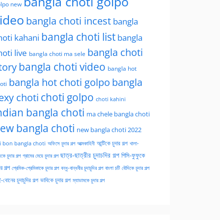
bangla choti golpo
lpo new
ideo
bangla choti incest
bangla
bangla choti list
hoti kahani
bangla
bangla choti
hoti live
bangla choti ma sele
tory
bangla choti video
bangla hot
bangla hot choti golpo
bangla
oti
choti golpo
exy choti
choti kahini
ndian bangla choti
ma chele bangla choti
ew bangla choti
new bangla choti 2022
অফিসে চুদার গল্প
আত্মকাহিনী
আন্টিকে চুদার গল্প
খালা-
i bon bangla choti
ছাত্র-ছাত্রীর চুদাচদির গল্প
পিসি-ফুফুকে
কে চুদার গল্প
গ্রামের মেয়ে চুদার গল্প
ার গল্প
প্রেমিক-প্রেমিকাকে চুদার গল্প
বন্ধু-বান্ধবীর চুদাচুদির গল্প
বাংলা চটি
বৌদিকে চুদার গল্প
-বোনের চুদাচুদির গল্প
ভাবিকে চুদার গল্প
ম্যাডামকে চুদার গল্প