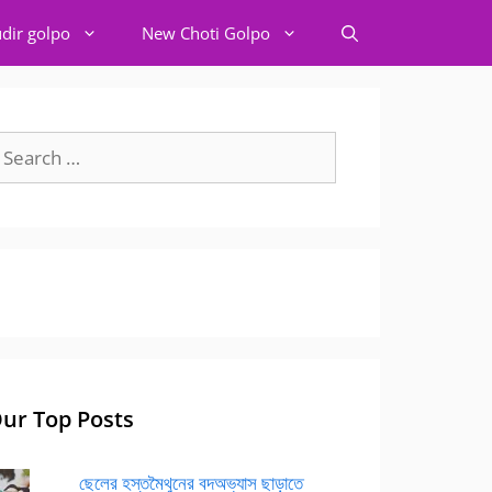
dir golpo
New Choti Golpo
earch
r:
ur Top Posts
ছেলের হস্তমৈথুনের বদঅভ্যাস ছাড়াতে