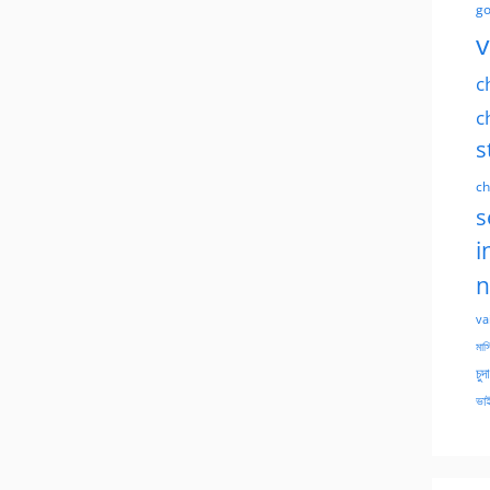
go
v
c
c
s
ch
s
i
n
va
মাসি
চুদ
ভাই