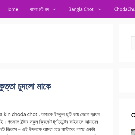
Home
বাংলা চটি গল্প
Bangla Choti
ChodaChu
S
fo
্তা চুদলো মাকে
kin choda choti. আজকে ইস্কুল ছুটি হয়ে গেলো প্রথম
O
ই। গতকাল ইন্টার-স্কুল ক্রিকেট টুর্ণামেন্টের ফাইনালে আমাদের
েটে জিতসে – এই উপলক্ষে আমরা হেড মাস্টারের কাছে একটা