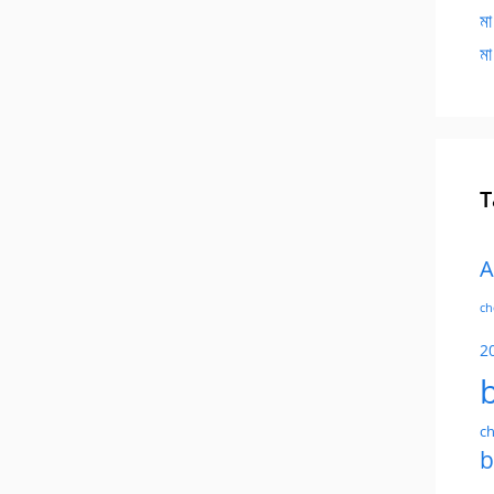
মা
মা
T
A
ch
2
ch
b