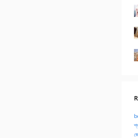
R
bd
শ্
জো