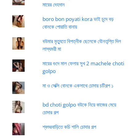
মায়ের দেহদান
boro bon poyati kora ভাই চুদে বড়
বোনকে পোয়াতি বানায়
বউমার মৃত্যুতে বিপত্নীক ছেলেকে যৌনতৃপ্তি দিল
লাস্যময়ী মা
মায়ের গুদে মাল ফেলার সুখ 2 machele choti
golpo
মা ও সেক্সি বোনকে একসাথে চোদার চটিগল্প ১
bd choti golpo বউকে নিয়ে কাজের মেয়ে
চোদার গল্প
শ্বশুরবাড়িতে কচি শালি চোদার গল্প