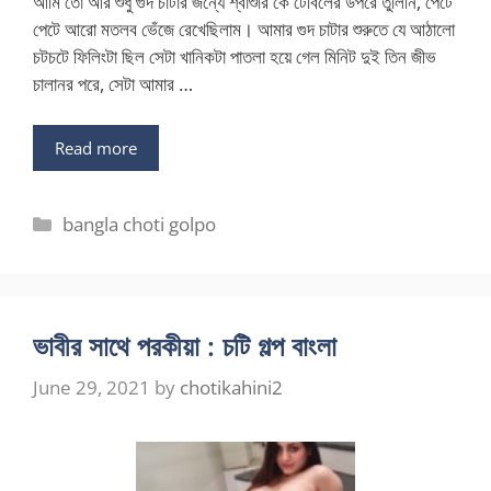
আমি তো আর শুধু গুদ চাটার জন্যে শ্বাশুরি কে টেবিলের উপরে তুলিনি, পেটে
পেটে আরো মতলব ভেঁজে রেখেছিলাম। আমার গুদ চাটার শুরুতে যে আঠালো
চটচটে ফিলিংটা ছিল সেটা খানিকটা পাতলা হয়ে গেল মিনিট দুই তিন জীভ
চালানর পরে, সেটা আমার …
Read more
Categories
bangla choti golpo
ভাবীর সাথে পরকীয়া : চটি গল্প বাংলা
June 29, 2021
by
chotikahini2