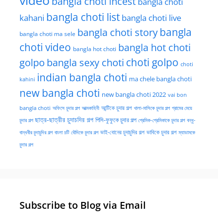
video
bangla choti incest
bangla choti
bangla choti list
kahani
bangla choti live
bangla choti story
bangla
bangla choti ma sele
choti video
bangla hot choti
bangla hot choti
golpo
choti golpo
bangla sexy choti
choti
indian bangla choti
ma chele bangla choti
kahini
new bangla choti
new bangla choti 2022
vai bon
অফিসে চুদার গল্প
আত্মকাহিনী
আন্টিকে চুদার গল্প
খালা-মাসিকে চুদার গল্প
গ্রামের মেয়ে
bangla choti
ছাত্র-ছাত্রীর চুদাচদির গল্প
পিসি-ফুফুকে চুদার গল্প
চুদার গল্প
প্রেমিক-প্রেমিকাকে চুদার গল্প
বন্ধু-
ভাই-বোনের চুদাচুদির গল্প
ভাবিকে চুদার গল্প
বান্ধবীর চুদাচুদির গল্প
বাংলা চটি
বৌদিকে চুদার গল্প
ম্যাডামকে
চুদার গল্প
Subscribe to Blog via Email