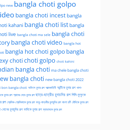
bangla choti golpo
lpo new
ideo
bangla choti incest
bangla
bangla choti list
hoti kahani
bangla
bangla choti
hoti live
bangla choti ma sele
tory
bangla choti video
bangla hot
bangla hot choti golpo
bangla
oti
choti golpo
exy choti
choti kahini
ndian bangla choti
ma chele bangla choti
ew bangla choti
new bangla choti 2022
অফিসে চুদার গল্প
আত্মকাহিনী
আন্টিকে চুদার গল্প
খালা-
i bon bangla choti
ছাত্র-ছাত্রীর চুদাচদির গল্প
পিসি-ফুফুকে
কে চুদার গল্প
গ্রামের মেয়ে চুদার গল্প
ার গল্প
প্রেমিক-প্রেমিকাকে চুদার গল্প
বন্ধু-বান্ধবীর চুদাচুদির গল্প
বাংলা চটি
বৌদিকে চুদার গল্প
-বোনের চুদাচুদির গল্প
ভাবিকে চুদার গল্প
ম্যাডামকে চুদার গল্প