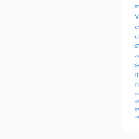
go
v
c
c
s
ch
s
i
n
va
মাসি
চুদ
ভাই