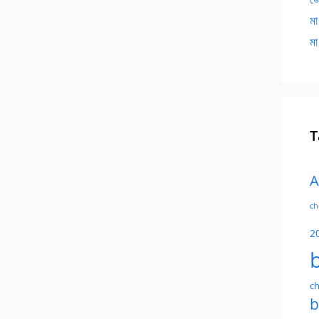
মা
মা
T
A
ch
2
ch
b