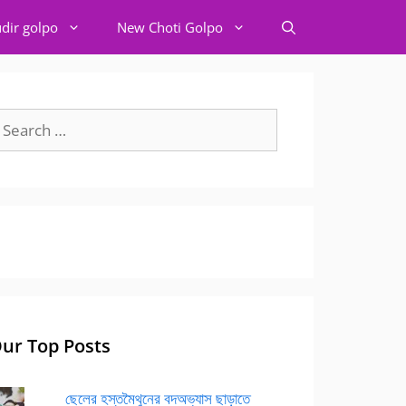
dir golpo
New Choti Golpo
earch
r:
ur Top Posts
ছেলের হস্তমৈথুনের বদঅভ্যাস ছাড়াতে