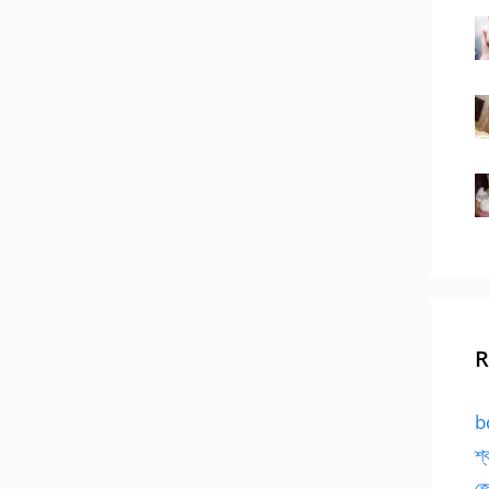
R
bd
শ্
জো