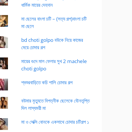
ধার্মিক মায়ের দেহদান
মা ছেলের বাংলা চটি – (সত্য গল্প)বাংলা চটি
মা ছেলে
bd choti golpo বউকে নিয়ে কাজের
মেয়ে চোদার গল্প
মায়ের গুদে মাল ফেলার সুখ 2 machele
choti golpo
শ্বশুরবাড়িতে কচি শালি চোদার গল্প
বউমার মৃত্যুতে বিপত্নীক ছেলেকে যৌনতৃপ্তি
দিল লাস্যময়ী মা
মা ও সেক্সি বোনকে একসাথে চোদার চটিগল্প ১