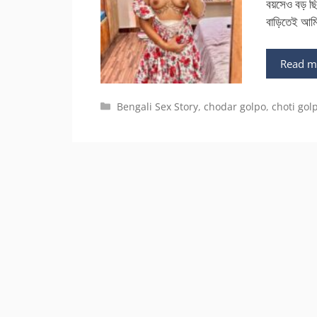
বয়সেও বড় ছি
বাড়িতেই আমি 
Read m
Categories
Bengali Sex Story
,
chodar golpo
,
choti gol