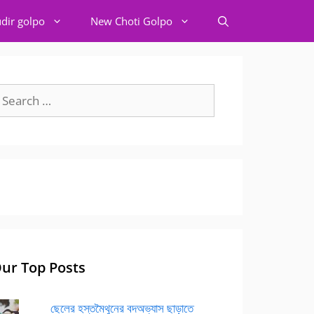
dir golpo
New Choti Golpo
earch
r:
ur Top Posts
ছেলের হস্তমৈথুনের বদঅভ্যাস ছাড়াতে