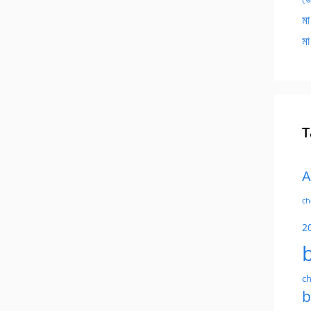
মা
মা
T
A
ch
2
ch
b