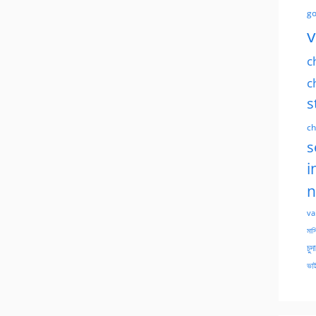
go
v
c
c
s
ch
s
i
n
va
মাসি
চুদ
ভাই