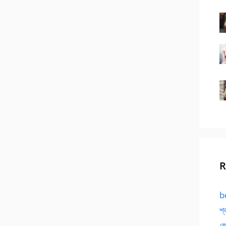
R
bd
শ্
জো