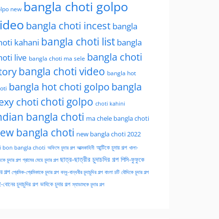
bangla choti golpo
lpo new
ideo
bangla choti incest
bangla
bangla choti list
hoti kahani
bangla
bangla choti
hoti live
bangla choti ma sele
tory
bangla choti video
bangla hot
bangla hot choti golpo
bangla
oti
choti golpo
exy choti
choti kahini
ndian bangla choti
ma chele bangla choti
ew bangla choti
new bangla choti 2022
অফিসে চুদার গল্প
আত্মকাহিনী
আন্টিকে চুদার গল্প
খালা-
i bon bangla choti
ছাত্র-ছাত্রীর চুদাচদির গল্প
পিসি-ফুফুকে
কে চুদার গল্প
গ্রামের মেয়ে চুদার গল্প
ার গল্প
প্রেমিক-প্রেমিকাকে চুদার গল্প
বন্ধু-বান্ধবীর চুদাচুদির গল্প
বাংলা চটি
বৌদিকে চুদার গল্প
-বোনের চুদাচুদির গল্প
ভাবিকে চুদার গল্প
ম্যাডামকে চুদার গল্প