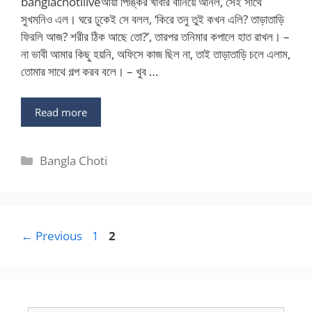
banglachotiliveআয়া পিঙ্কির খাবার বানিয়ে আনল, সেই সাথে
সুখমনিও এল। ঘরে ঢুকেই সে বলল, ‘কিরে তনু তুই কখন এলি? তাড়াতাড়ি
ফিরলি আজ? শরীর ঠিক আছে তো?’, তারপর তনিমার কপালে হাত রাখল। –
না ভাবী আমার কিছু হয়নি, অফিসে কাজ ছিল না, তাই তাড়াতাড়ি চলে এলাম,
তোমার সাথে গল্প করব বলে। – খুব …
Read more
Categories
Bangla Choti
Page
Page
←
Previous
1
2