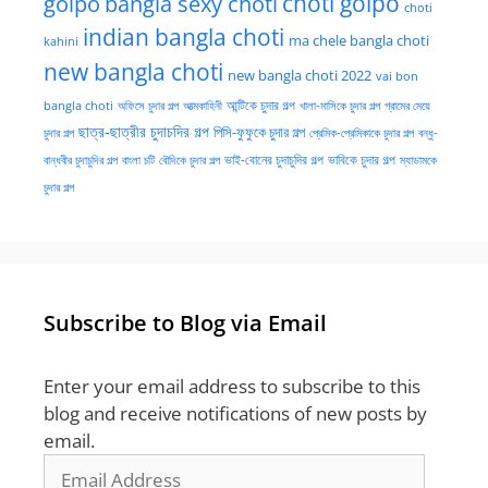
golpo
choti golpo
bangla sexy choti
choti
indian bangla choti
ma chele bangla choti
kahini
new bangla choti
new bangla choti 2022
vai bon
অফিসে চুদার গল্প
আত্মকাহিনী
আন্টিকে চুদার গল্প
খালা-মাসিকে চুদার গল্প
গ্রামের মেয়ে
bangla choti
ছাত্র-ছাত্রীর চুদাচদির গল্প
পিসি-ফুফুকে চুদার গল্প
চুদার গল্প
প্রেমিক-প্রেমিকাকে চুদার গল্প
বন্ধু-
ভাই-বোনের চুদাচুদির গল্প
ভাবিকে চুদার গল্প
বান্ধবীর চুদাচুদির গল্প
বাংলা চটি
বৌদিকে চুদার গল্প
ম্যাডামকে
চুদার গল্প
Subscribe to Blog via Email
Enter your email address to subscribe to this
blog and receive notifications of new posts by
email.
Email