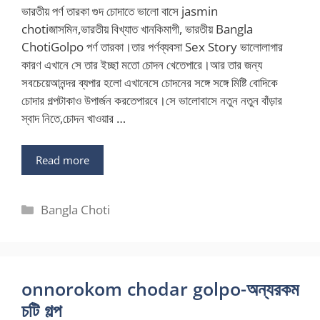
ভারতীয় পর্ণ তারকা গুদ চোদাতে ভালো বাসে jasmin
chotiজাসমিন,ভারতীয় বিখ্যাত খানকিমাগী, ভারতীয় Bangla
ChotiGolpo পর্ণ তারকা।তার পর্ণব্যবসা Sex Story ভালোলাগার
কারণ এখানে সে তার ইচ্ছা মতো চোদন খেতেপারে।আর তার জন্য
সবচেয়েআনন্দর ব্যপার হলো এখানেসে চোদনের সঙ্গে সঙ্গে মিষ্টি বোদিকে
চোদার গল্পটাকাও উপার্জন করতেপারবে।সে ভালোবাসে নতুন নতুন বাঁড়ার
স্বাদ নিতে,চোদন খাওয়ার …
Read more
Categories
Bangla Choti
onnorokom chodar golpo-অন্যরকম
চটি গল্প