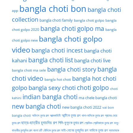
bangla choti bon
bangla choti
app
collection
bangla choti family
bangla choti golpo
bangla
bangla choti golpo ma
choti golpo 2020
bangla
bangla choti golpo
choti golpo new
video
bangla choti incest
bangla choti
bangla choti list
kahani
bangla choti live
bangla choti story
bangla
bangla choti ma sele
choti video
bangla hot choti
bangla hot choti
golpo
choti golpo
bangla sexy choti
choti
indian bangla choti
ma chele bangla choti
kahini
new bangla choti
new bangla choti 2022
vai bon
অফিসে চুদার গল্প
আত্মকাহিনী
আন্টিকে চুদার গল্প
খালা-মাসিকে চুদার গল্প
গ্রামের মেয়ে
bangla choti
ছাত্র-ছাত্রীর চুদাচদির গল্প
পিসি-ফুফুকে চুদার গল্প
চুদার গল্প
প্রেমিক-প্রেমিকাকে চুদার গল্প
বন্ধু-
ভাই-বোনের চুদাচুদির গল্প
ভাবিকে চুদার গল্প
বান্ধবীর চুদাচুদির গল্প
বাংলা চটি
বৌদিকে চুদার গল্প
ম্যাডামকে