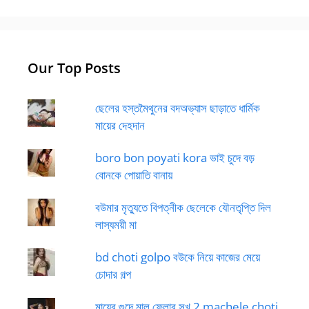
Our Top Posts
ছেলের হস্তমৈথুনের বদঅভ্যাস ছাড়াতে ধার্মিক
মায়ের দেহদান
boro bon poyati kora ভাই চুদে বড়
বোনকে পোয়াতি বানায়
বউমার মৃত্যুতে বিপত্নীক ছেলেকে যৌনতৃপ্তি দিল
লাস্যময়ী মা
bd choti golpo বউকে নিয়ে কাজের মেয়ে
চোদার গল্প
মায়ের গুদে মাল ফেলার সুখ 2 machele choti