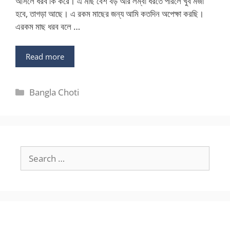
আসলে ধরব কি করে। এ মাছ বেশ বড় আর লম্বা ধরতে পারলে খুব মজা
হবে, তাগড়া আছে। এ রকম মাছের জন্য আমি কতদিন অপেক্ষা করছি।
এরকম মাছ ধরব বলে …
Read more
Categories
Bangla Choti
Search
for: