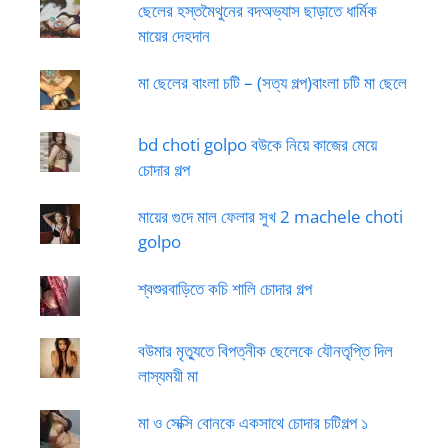
ছেলের হস্তমৈথুনের বদঅভ্যাস ছাড়াতে ধার্মিক
মায়ের দেহদান
মা ছেলের বাংলা চটি – (সত্য গল্প)বাংলা চটি মা ছেলে
bd choti golpo বউকে নিয়ে কাজের মেয়ে
চোদার গল্প
মায়ের গুদে মাল ফেলার সুখ 2 machele choti
golpo
শ্বশুরবাড়িতে কচি শালি চোদার গল্প
বউমার মৃত্যুতে বিপত্নীক ছেলেকে যৌনতৃপ্তি দিল
লাস্যময়ী মা
মা ও সেক্সি বোনকে একসাথে চোদার চটিগল্প ১