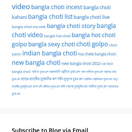
video
bangla choti incest
bangla choti
bangla choti list
kahani
bangla choti live
bangla choti story
bangla
bangla choti ma sele
choti video
bangla hot choti
bangla hot choti
golpo
choti golpo
bangla sexy choti
choti
indian bangla choti
ma chele bangla choti
kahini
new bangla choti
new bangla choti 2022
vai bon
অফিসে চুদার গল্প
আত্মকাহিনী
আন্টিকে চুদার গল্প
খালা-মাসিকে চুদার গল্প
গ্রামের মেয়ে
bangla choti
ছাত্র-ছাত্রীর চুদাচদির গল্প
পিসি-ফুফুকে চুদার গল্প
চুদার গল্প
প্রেমিক-প্রেমিকাকে চুদার গল্প
বন্ধু-
ভাই-বোনের চুদাচুদির গল্প
ভাবিকে চুদার গল্প
বান্ধবীর চুদাচুদির গল্প
বাংলা চটি
বৌদিকে চুদার গল্প
ম্যাডামকে
চুদার গল্প
Subscribe to Blog via Email