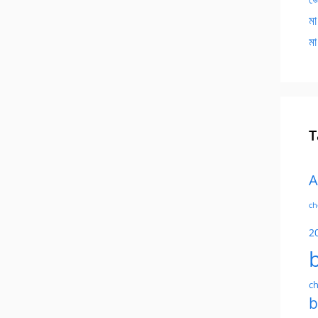
মা
মা
T
A
ch
2
ch
b