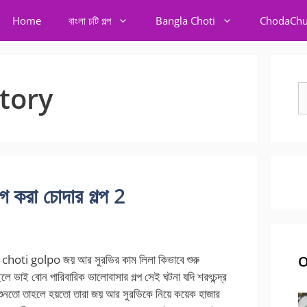
Home
বাংলা চটি গল্প
Bangla Choti
ChodaChu
story
S
fo
রা চোদার গল্প 2
hoti golpo জয় আর সুরভির কাম লিলা কিভাবে শুরু
O
লে ভাই বোন পারিবারিক ভালোবাসার গল্প সেই ঘটনা যদি শরৎচন্দ্র
াথ শুনতো তাহলে হয়তো তারা জয় আর সুরভিকে নিয়ে কয়েক হাজার