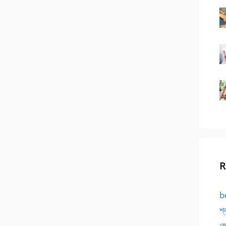
R
bd
শ্
জো