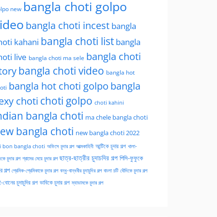
bangla choti golpo
lpo new
ideo
bangla choti incest
bangla
bangla choti list
hoti kahani
bangla
bangla choti
hoti live
bangla choti ma sele
tory
bangla choti video
bangla hot
bangla hot choti golpo
bangla
oti
choti golpo
exy choti
choti kahini
ndian bangla choti
ma chele bangla choti
ew bangla choti
new bangla choti 2022
অফিসে চুদার গল্প
আত্মকাহিনী
আন্টিকে চুদার গল্প
খালা-
i bon bangla choti
ছাত্র-ছাত্রীর চুদাচদির গল্প
পিসি-ফুফুকে
কে চুদার গল্প
গ্রামের মেয়ে চুদার গল্প
ার গল্প
প্রেমিক-প্রেমিকাকে চুদার গল্প
বন্ধু-বান্ধবীর চুদাচুদির গল্প
বাংলা চটি
বৌদিকে চুদার গল্প
-বোনের চুদাচুদির গল্প
ভাবিকে চুদার গল্প
ম্যাডামকে চুদার গল্প