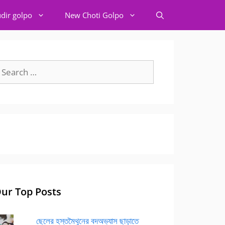
dir golpo
New Choti Golpo
earch
r:
ur Top Posts
ছেলের হস্তমৈথুনের বদঅভ্যাস ছাড়াতে