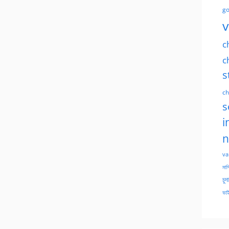
go
v
c
c
s
ch
s
i
n
va
মাসি
চুদ
ভাই