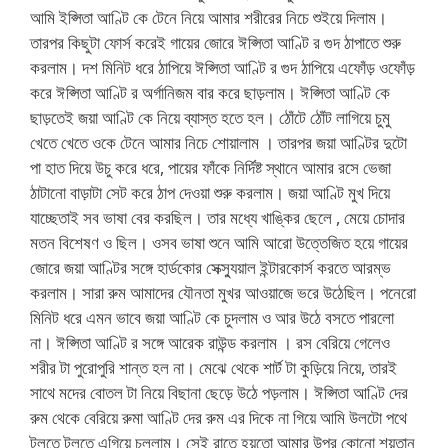
আমি ইপ্সিতা আণ্টি কে টেনে নিয়ে আমার শরীরের নিচে শুইয়ে দিলাম।
তারপর কিছুটা ফোর্স করেই গায়ের জোরে ঈপ্সিতা আণ্টি র গুদ ঠাপাতে শুরু
করলাম। দশ মিনিট ধরে ঠাপিয়ে ঈপ্সিতা আণ্টি র গুদ ঠাপিয়ে এফোঁড় ওফোঁড়
করে ঈপ্সিতা আণ্টি র অর্গানিজম বার করে ছাড়লাম। ঈপ্সিতা আণ্টি কে
ছাড়তেই জয়া আণ্টি কে নিয়ে ব্যাস্ত হতে হল। ঠোঁটে ঠোঁট লাগিয়ে চুমু
খেতে খেতে ওকে টেনে আমার নিচে শোয়ালাম । তারপর জয়া আণ্টির দুটো
পা হাত দিয়ে উচু করে ধরে, পায়ের ফাঁকে নির্দিষ্ট স্থানে আমার রসে ভেজা
ঠাটানো বাড়াটা সেট করে ঠাপ দেওয়া শুরু করলাম। জয়া আণ্টি মুখ দিয়ে
যাচ্ছেতাই সব ভাষা বের করছিল। তার মধ্যে খাঙ্কির ছেলে , মেয়ে চোদার
মতন বিশেষণ ও ছিল। ওসব ভাষা শুনে আমি আরো উত্তেজিত হয়ে গায়ের
জোরে জয়া আণ্টির সঙ্গে হার্ডকোর সেক্স্যুয়াল ইন্টারকোর্স করতে আরম্ভ
করলাম। সারা রুম আমাদের যৌনতা মুখর আওয়াজে ভরে উঠেছিল। পনেরো
মিনিট ধরে এমন ভাবে জয়া আণ্টি কে চুদলাম ও আর উঠে বসতে পারলো
না। ঈপ্সিতা আণ্টি র সঙ্গে আরেক রাউন্ড করলাম । রস বেরিয়ে গেলেও
শরীর টা পুরোপুরি শান্ত হল না। মেঝে থেকে শার্ট টা কুড়িয়ে নিয়ে, তারই
সাথে মদের বোতল টা নিয়ে বিছানা ছেড়ে উঠে পড়লাম। ঈপ্সিতা আণ্টি দের
রুম থেকে বেরিয়ে রুমা আণ্টি দের রুম এর দিকে না গিয়ে আমি উলটো পথে
টলতে টলতে এগিয়ে চললাম। সেই রাতে হয়তো আমার উপর কোনো শয়তান