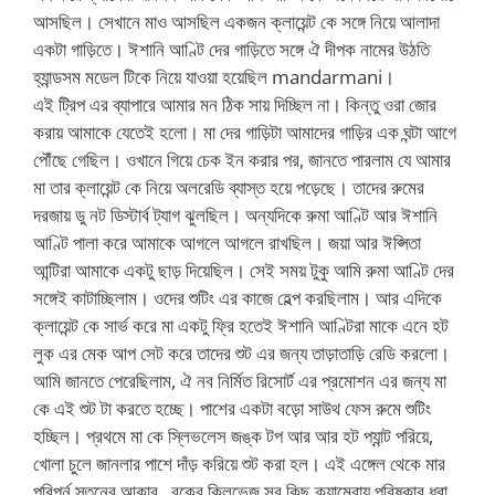
আসছিল। সেখানে মাও আসছিল একজন ক্লায়েন্ট কে সঙ্গে নিয়ে আলাদা
একটা গাড়িতে। ঈশানি আণ্টি দের গাড়িতে সঙ্গে ঐ দীপক নামের উঠতি
হ্যান্ডসম মডেল টিকে নিয়ে যাওয়া হয়েছিল mandarmani।
এই ট্রিপ এর ব্যাপারে আমার মন ঠিক সায় দিচ্ছিল না। কিন্তু ওরা জোর
করায় আমাকে যেতেই হলো। মা দের গাড়িটা আমাদের গাড়ির এক ঘন্টা আগে
পৌঁছে গেছিল। ওখানে গিয়ে চেক ইন করার পর, জানতে পারলাম যে আমার
মা তার ক্লায়েন্ট কে নিয়ে অলরেডি ব্যাস্ত হয়ে পড়েছে। তাদের রুমের
দরজায় ডু নট ডিস্টার্ব ট্যাগ ঝুলছিল। অন্যদিকে রুমা আণ্টি আর ঈশানি
আণ্টি পালা করে আমাকে আগলে আগলে রাখছিল। জয়া আর ঈপ্সিতা
আন্টিরা আমাকে একটু ছাড় দিয়েছিল। সেই সময় টুকু আমি রুমা আণ্টি দের
সঙ্গেই কাটাচ্ছিলাম। ওদের শুটিং এর কাজে হেল্প করছিলাম। আর এদিকে
ক্লায়েন্ট কে সার্ভ করে মা একটু ফ্রি হতেই ঈশানি আণ্টিরা মাকে এনে হট
লুক এর মেক আপ সেট করে তাদের শুট এর জন্য তাড়াতাড়ি রেডি করলো।
আমি জানতে পেরেছিলাম, ঐ নব নির্মিত রিসোর্ট এর প্রমোশন এর জন্য মা
কে এই শুট টা করতে হচ্ছে। পাশের একটা বড়ো সাউথ ফেস রুমে শুটিং
হচ্ছিল। প্রথমে মা কে স্লিভলেস জঙ্ক টপ আর আর হট প্যান্ট পরিয়ে,
খোলা চুলে জানলার পাশে দাঁড় করিয়ে শুট করা হল। এই এঙ্গেল থেকে মার
পরিপূর্ন স্তনের আকার , বুকের ক্লিভেজ সব কিছু ক্যামেরায় পরিষ্কার ধরা