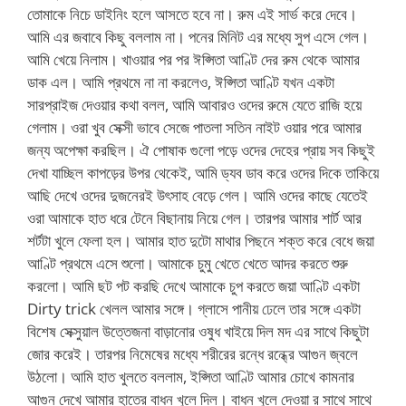
তোমাকে নিচে ডাইনিং হলে আসতে হবে না। রুম এই সার্ভ করে দেবে।
আমি এর জবাবে কিছু বললাম না। পনের মিনিট এর মধ্যে সুপ এসে গেল।
আমি খেয়ে নিলাম। খাওয়ার পর পর ঈপ্সিতা আণ্টি দের রুম থেকে আমার
ডাক এল। আমি প্রথমে না না করলেও, ঈপ্সিতা আণ্টি যখন একটা
সারপ্রাইজ দেওয়ার কথা বলল, আমি আবারও ওদের রুমে যেতে রাজি হয়ে
গেলাম। ওরা খুব সেক্সী ভাবে সেজে পাতলা সতিন নাইট ওয়ার পরে আমার
জন্য অপেক্ষা করছিল। ঐ পোষাক গুলো পড়ে ওদের দেহের প্রায় সব কিছুই
দেখা যাচ্ছিল কাপড়ের উপর থেকেই, আমি ড্যব ডাব করে ওদের দিকে তাকিয়ে
আছি দেখে ওদের দুজনেরই উৎসাহ বেড়ে গেল। আমি ওদের কাছে যেতেই
ওরা আমাকে হাত ধরে টেনে বিছানায় নিয়ে গেল। তারপর আমার শার্ট আর
শর্টটা খুলে ফেলা হল। আমার হাত দুটো মাথার পিছনে শক্ত করে বেধে জয়া
আণ্টি প্রথমে এসে শুলো। আমাকে চুমু খেতে খেতে আদর করতে শুরু
করলো। আমি ছট পট করছি দেখে আমাকে চুপ করতে জয়া আণ্টি একটা
Dirty trick খেলল আমার সঙ্গে। গ্লাসে পানীয় ঢেলে তার সঙ্গে একটা
বিশেষ সেক্সুয়াল উত্তেজনা বাড়ানোর ওষুধ খাইয়ে দিল মদ এর সাথে কিছুটা
জোর করেই। তারপর নিমেষের মধ্যে শরীরের রন্ধে রন্ধ্রে আগুন জ্বলে
উঠলো। আমি হাত খুলতে বললাম, ইপ্সিতা আণ্টি আমার চোখে কামনার
আগুন দেখে আমার হাতের বাধন খুলে দিল। বাধন খুলে দেওয়া র সাথে সাথে