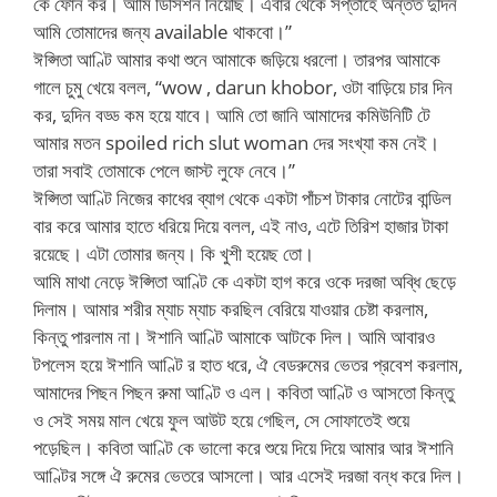
কে ফোন কর। আমি ডিসিশন নিয়েছি। এবার থেকে সপ্তাহে অন্তত দুদিন
আমি তোমাদের জন্য available থাকবো।”
ঈপ্সিতা আণ্টি আমার কথা শুনে আমাকে জড়িয়ে ধরলো। তারপর আমাকে
গালে চুমু খেয়ে বলল, “wow , darun khobor, ওটা বাড়িয়ে চার দিন
কর, দুদিন বড্ড কম হয়ে যাবে। আমি তো জানি আমাদের কমিউনিটি টে
আমার মতন spoiled rich slut woman দের সংখ্যা কম নেই।
তারা সবাই তোমাকে পেলে জাস্ট লুফে নেবে।”
ঈপ্সিতা আণ্টি নিজের কাধের ব্যাগ থেকে একটা পাঁচশ টাকার নোটের বান্ডিল
বার করে আমার হাতে ধরিয়ে দিয়ে বলল, এই নাও, এটে তিরিশ হাজার টাকা
রয়েছে। এটা তোমার জন্য। কি খুশী হয়েছ তো।
আমি মাথা নেড়ে ঈপ্সিতা আণ্টি কে একটা হাগ করে ওকে দরজা অব্ধি ছেড়ে
দিলাম। আমার শরীর ম্যাচ ম্যাচ করছিল বেরিয়ে যাওয়ার চেষ্টা করলাম,
কিন্তু পারলাম না। ঈশানি আণ্টি আমাকে আটকে দিল। আমি আবারও
টপলেস হয়ে ঈশানি আণ্টি র হাত ধরে, ঐ বেডরুমের ভেতর প্রবেশ করলাম,
আমাদের পিছন পিছন রুমা আণ্টি ও এল। কবিতা আণ্টি ও আসতো কিন্তু
ও সেই সময় মাল খেয়ে ফুল আউট হয়ে গেছিল, সে সোফাতেই শুয়ে
পড়েছিল। কবিতা আণ্টি কে ভালো করে শুয়ে দিয়ে দিয়ে আমার আর ঈশানি
আণ্টির সঙ্গে ঐ রুমের ভেতরে আসলো। আর এসেই দরজা বন্ধ করে দিল।