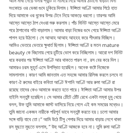
আমি মাথা নেড়ে ওনার প্যান্টি টা নামিয়ে নিয়ে আমার ঠাটানো বাড়াটা বিনা
সংকোচে ওর ভেজা গুদে ঢুকিয়ে দিলাম। ঈপ্সিতা আণ্টি আমার পিঠে হাত
দিয়ে আমাকে ওর বুকের উপর টেনে নিয়ে আকড়ে ধরলো। তারপর আমি
আস্তে আস্তে ঠাপ দেওয়া শুরু করলাম। পাঁচ মিনিট আস্তে আস্তে মেরে
পরে ঠাপানোর গতি বাড়ালাম। আমার বাড়া নিজের গুদে পেয়ে ঈপ্সিতা আণ্টি
পাগল হয়ে উঠলো। সে আআহ আআহ আহহহ করে শীৎকার দিচ্ছিল।
আমিও ভেতরে ভেতরে ক্ষুধার্ত ছিলাম। ঈপ্সিতা আণ্টি র মতন mature
beauty কে বিছানায় পেয়ে চুটিয়ে ভোগ করে নিচ্ছিলাম। আরো দশ মিনিট
ধরে করবার পর ঈপ্সিতা আণ্টি আর থাকতে পারল না , রস বের করে দিল।
আমারও চরম মুহূর্ত এসে উপস্থিত হয়েছিল। অনেক কষ্টে নিজেকে
সামলালাম। কারণ আমি জানতাম এত সহজে আমার রিলিজ করলে চলবে না
কারণ ঐ রুমের বাইরে কবিতা আণ্টি ঈশানি আণ্টি আর রুমা আণ্টি রা
রয়েছে তাদের কেও আমাকে করতে হতে পারে। ঈপ্সিতা আণ্টি আমার উপর
হাইলি সন্তুষ্ট হয়েছিল। সে আমার ঠোঁটে ঠোঁট রেখে একটা লম্বা চুমু খেয়ে
বলল, উফ তুমি আমাকে জাস্ট ভাসিয়ে নিয়ে গেলে এই কম সময়ের মধ্যেও।
তুমি জানো একজন নারীকে পরিপূর্ন ভাবে সন্তুষ্ট করতে হয়। চলো আমার
সঙ্গে বাড়ি যাবে তো।” আমি উঠে টিসু পেপার দিয়ে আমার বাড়ায় লেগে থাকা
রস মুছতে মুছতে বললাম, ” উহু আণ্টি আজকে হবে না। তুমি রুমা আণ্টি