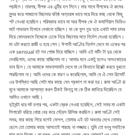
পড়ছিল। তারপর, দীপক এর এন্ট্রি হল সিনে। মার সাথে দীপকের ঐ রুমের
সুন্দর করে সাজানো বিছানায় ঘনিষ্ঠ অন্তরঙ্গ ভাবে শুয়ে দিয়ে কাছ থেকে কিছু
শট নেওয়া হয়েছিল। পরিষ্কার ভাবে মা আর দীপক কে ঐ কমার্শিয়াল ভিডিও
শুটে লাভারস হিসাবে দেখানো হচ্ছিল। মা কে ফুল নুড হয়ে একটা সাদা চাদর
দিয়ে কোনরকমে নিজেকে ঢেকে নিয়ে বিছানায় শুতে নির্দেশ দেওয়া হয়েছিল।
মা ওটা করতে রাজী ও হয়ে গেল। ঈশানী আণ্টির নির্দেশ মেনে মা একের পর
এক sensual হট সব পোজ দিয়ে যাচ্ছিল। আমি এই শুটিং টা দুর থেকে
দেখছিলাম, ওদের কাছে যাচ্ছিলাম না। আমার মনে একটু হলেও অসংকোচের
ভাব ছিল। যে আমাকে সামনাসামনি দেখে মা যে কিভাবে রিয়েক্ট করবে বুঝতে
পারছিলাম না। আমি ওদের কে বারণ ও করেছিলাম, আমি যে ঐ সেম রিসোর্ট
এর উপস্থিত আছি সেটা মার কাছে যেন প্রকাশ না করা হয়। রুমা আণ্টি রা
মুখে আমাকে আশ্বস্ত করল ঠিকই কিন্তু মা কে ঠিক জানিয়ে দিয়েছিল যে
আমিও ওখানে আছি।
দুইঘন্টা ধরে শুট চলার পর, একটা ব্রেক নেওয়া হয়েছিল, সেই সময় মা একটা
সিগারেট ধরিয়ে ধোয়া বের করে স্ট্রেস রিলিজ করছিল। রুমা আণ্টি সেই
সময়, মার কাছে গিয়ে বলেই ফেলল, তোমার এই হট অবতার দেখে তোমার
ছেলে তো তোমার কাছে আসতেই পারছে না লজ্জায়। তুমি তো বন্ধু সবাইকে
মাত করে দিয়েছ। মা বলল, ওকে আবার এনেছ কেন তোমরা? ওর এসব