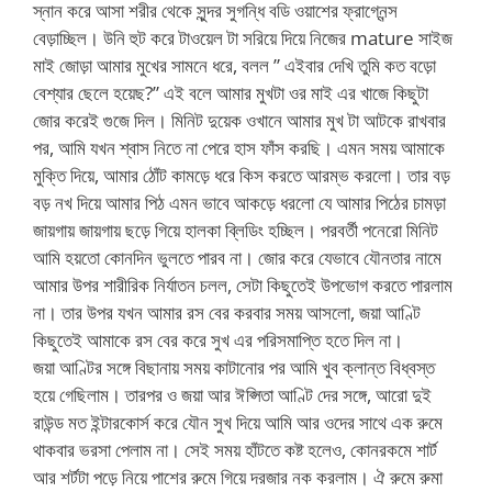
স্নান করে আসা শরীর থেকে সুন্দর সুগন্ধি বডি ওয়াশের ফ্রাগ্নেন্স
বেড়াচ্ছিল। উনি হুট করে টাওয়েল টা সরিয়ে দিয়ে নিজের mature সাইজ
মাই জোড়া আমার মুখের সামনে ধরে, বলল ” এইবার দেখি তুমি কত বড়ো
বেশ্যার ছেলে হয়েছ?” এই বলে আমার মুখটা ওর মাই এর খাজে কিছুটা
জোর করেই গুজে দিল। মিনিট দুয়েক ওখানে আমার মুখ টা আটকে রাখবার
পর, আমি যখন শ্বাস নিতে না পেরে হাস ফাঁস করছি। এমন সময় আমাকে
মুক্তি দিয়ে, আমার ঠোঁট কামড়ে ধরে কিস করতে আরম্ভ করলো। তার বড়
বড় নখ দিয়ে আমার পিঠ এমন ভাবে আকড়ে ধরলো যে আমার পিঠের চামড়া
জায়গায় জায়গায় ছড়ে গিয়ে হালকা ব্লিডিং হচ্ছিল। পরবর্তী পনেরো মিনিট
আমি হয়তো কোনদিন ভুলতে পারব না। জোর করে যেভাবে যৌনতার নামে
আমার উপর শারীরিক নির্যাতন চলল, সেটা কিছুতেই উপভোগ করতে পারলাম
না। তার উপর যখন আমার রস বের করবার সময় আসলো, জয়া আণ্টি
কিছুতেই আমাকে রস বের করে সুখ এর পরিসমাপ্তি হতে দিল না।
জয়া আণ্টির সঙ্গে বিছানায় সময় কাটানোর পর আমি খুব ক্লান্ত বিধ্বস্ত
হয়ে গেছিলাম। তারপর ও জয়া আর ঈপ্সিতা আণ্টি দের সঙ্গে, আরো দুই
রাউন্ড মত ইন্টারকোর্স করে যৌন সুখ দিয়ে আমি আর ওদের সাথে এক রুমে
থাকবার ভরসা পেলাম না। সেই সময় হাঁটতে কষ্ট হলেও, কোনরকমে শার্ট
আর শর্টটা পড়ে নিয়ে পাশের রুমে গিয়ে দরজার নক করলাম। ঐ রুমে রুমা