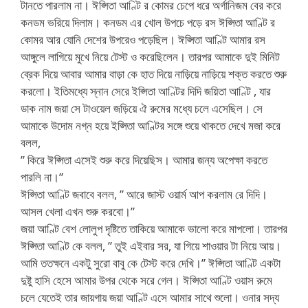
টানতে পারলাম না। ঈপ্সিতা আণ্টি র কোমর চেপে ধরে অর্গানিজম বের করে
কনডম ভরিয়ে দিলাম। কনডম এর খোল উপচে পড়ে রস ঈপ্সিতা আণ্টি র
কোমর আর যোনি দেশের উপরেও পড়েছিল। ঈপ্সিতা আণ্টি আমার রস
আঙ্গুলে লাগিয়ে মুখে নিয়ে টেস্ট ও করেছিলেন। তারপর আমাকে দুই মিনিট
ব্রেক দিয়ে আবার আমার বাড়া কে হাত দিয়ে নাড়িয়ে নাড়িয়ে শক্ত করতে শুরু
করলো। ইতিমধ্যে স্নান সেরে ইপ্সিতা আণ্টির দিদি জয়িতা আণ্টি , যার
ডাক নাম জয়া সে টাওয়েল জড়িয়ে ঐ রুমের মধ্যে চলে এসেছিল। সে
আমাকে উদোম নগ্ন হয়ে ইপ্সিতা আণ্টির সঙ্গে শুয়ে থাকতে দেখে মজা করে
বলল,
” কিরে ঈপ্সিতা এসেই শুরু করে দিয়েছিস। আমার জন্য অপেক্ষা করতে
পারলি না।”
ঈপ্সিতা আণ্টি জবাবে বলল, ” আরে জাস্ট ওয়ার্ম আপ করলাম রে দিদি।
আসল খেলা এখন শুরু করবো।”
জয়া আণ্টি বেশ লোলুপ দৃষ্টিতে তাকিয়ে আমাকে ভালো করে মাপলো। তারপর
ঈপ্সিতা আণ্টি কে বলল, ” তুই এইবার সর, যা গিয়ে শাওয়ার টা নিয়ে আয়।
আমি ততক্ষনে একটু সুরো বাবু কে টেস্ট করে দেখি।” ঈপ্সিতা আণ্টি একটা
দুষ্টু হাসি হেসে আমার উপর থেকে সরে গেল। ঈপ্সিতা আণ্টি ওয়াস রুমে
চলে যেতেই তার জায়গায় জয়া আণ্টি এসে আমার সাথে শুলো। ওনার সদ্য