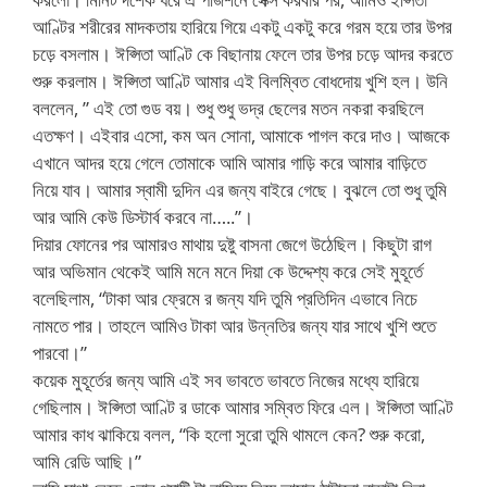
আণ্টির শরীরের মাদকতায় হারিয়ে গিয়ে একটু একটু করে গরম হয়ে তার উপর
চড়ে বসলাম। ঈপ্সিতা আণ্টি কে বিছানায় ফেলে তার উপর চড়ে আদর করতে
শুরু করলাম। ঈপ্সিতা আণ্টি আমার এই বিলম্বিত বোধদোয় খুশি হল। উনি
বললেন, ” এই তো গুড বয়। শুধু শুধু ভদ্র ছেলের মতন নকরা করছিলে
এতক্ষণ। এইবার এসো, কম অন সোনা, আমাকে পাগল করে দাও। আজকে
এখানে আদর হয়ে গেলে তোমাকে আমি আমার গাড়ি করে আমার বাড়িতে
নিয়ে যাব। আমার স্বামী দুদিন এর জন্য বাইরে গেছে। বুঝলে তো শুধু তুমি
আর আমি কেউ ডিস্টার্ব করবে না…..”।
দিয়ার ফোনের পর আমারও মাথায় দুষ্টু বাসনা জেগে উঠেছিল। কিছুটা রাগ
আর অভিমান থেকেই আমি মনে মনে দিয়া কে উদ্দেশ্য করে সেই মুহূর্তে
বলেছিলাম, “টাকা আর ফ্রেমে র জন্য যদি তুমি প্রতিদিন এভাবে নিচে
নামতে পার। তাহলে আমিও টাকা আর উন্নতির জন্য যার সাথে খুশি শুতে
পারবো।”
কয়েক মুহূর্তের জন্য আমি এই সব ভাবতে ভাবতে নিজের মধ্যে হারিয়ে
গেছিলাম। ঈপ্সিতা আণ্টি র ডাকে আমার সম্বিত ফিরে এল। ঈপ্সিতা আণ্টি
আমার কাধ ঝাকিয়ে বলল, “কি হলো সুরো তুমি থামলে কেন? শুরু করো,
আমি রেডি আছি।”