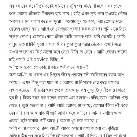
সব রস বের করে নিয়ে তবেই ছাড়বে। তুমি ওর কাছে থাকলে এসব দেখে
শুনে তোমার জীবনটা বিষাক্ত হয়ে যাবে। তাই এখন দূরে সরে যাওয়াই বেটার
অপশন। মন খারাপ করে না সুরো। তোমায় বুঝতে হবে, দিয়া তোমার মতন
ছেলের যোগ্য নয়। আগে সে যোগ্যতা প্রমাণ করুক তারপর তুমি ওকে নিয়ে
স্বপ্ন দেখো। তোমার থেকে জীবন আমি অনেক তাই বেশি দেখেছি। আমি
মানুষ ভালো চিনি সুরো। সারা জীবন কুরে কুরে মরার থেকে। এখনি সরে
যাওয়া ভালো নয় কি? ভালো করে ভেবে ডিসিশন নেবে। আমি তোমার ভালো
চাই বলেই এই advice দিচ্ছি।”
আমি: আংকেল কে কোনো ভাবে আটকানো যায় না?
রুমা আণ্টি: আংকেল এর পিছনে ভীষন প্রভাবশালী ব্যক্তিদের ব্যাক আপ
আছে। এখন কিছু করা যাবে না। তোমার মা নিজেকে বের করে আনতে
সক্ষম হয়েছে এই রবির খপ্পর থেকে তার জন্য কম মূল্য ইন্দ্রানীকে চোকাতে
হয় নি। দিয়ার বয়স কম বলেই হয়তো এত সহজে ও রবির ট্র্যাপে আটকা পড়ে
গেছে। তুমি ভেবো না। আমি আছি তোমার মা আছে, তোমার জীবন নষ্ট হতে
দেব না। চল আজ রাত টা তুমি আমার সঙ্গে কাটাবে। আমার ওখানে আজ
একটা ছোট ঘরোয়া পার্টি আছে। আমরা খুব মজা করবো।”
আমি না না করলেও, রুমা আণ্টি আমার কোনো কথা শুনলো না, বুঝিয়ে
সুজিয়ে ঠিক ওর সঙ্গে নিয়ে গিয়েই ছাড়লো। পার্টি টে গিয়ে বেশ কিছু পুরোনো