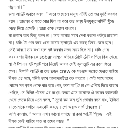
পছন্দ না।”
রুমা আণ্টি জবাবে বলল, ” আরে ও ছেলে মানুষ এটাই তো ওর ফুর্তি করবার
বয়স। তাছাড়া ও যাতে বোর ফিল না করে তার জন্য উপযুক্ত সঙ্গিনী খুঁজে
বেছে নিয়ে এসেছি। তারা ওকে খেয়াল রাখবে।
মা জবাবে আর কিছু বলল না। আর আমার সাথে দেখা করতে পর্যন্ত চাইলো
না। শুটিং টা শেষ করে ওকে আবার ক্লায়েন্ট এর কাছে ফিরে যেতে হবে।
সেই কারণে তার কথা বলে নষ্ট করবার মতন সময় ছিল না। শুটিং শেষ
করবার পর দীপক কে sobar সামনে জড়িয়ে ঠোটে ঠোট লাগিয়ে কিস খেয়ে,
মা ঐ টপ এর হট প্যান্ট পরে নিয়েই আবার সেই ক্লায়েন্ট এর রুমে ফিরে
গেল। ঈশানি আণ্টি রা তার দুজন crew কে সরঞ্জাম সমেত ফেরত পাঠিয়ে
দীপক এর সঙ্গে, ঘনিষ্ঠ ভাবে আলাপচারিতা শুরু করলো। সেই সাথে মদের
বোতল সব ব্যাগ থেকে বার হয়ে গেল, রুমা আণ্টি মা কে এগিয়ে দিতে বাইরে
গেছিল, সে মিনিট পাঁচেক এর মধ্যে ফেরত এসে আমাকে ঐ রুমের ব্যালকনি
থেকে ডেকে নিয়ে এসে বলল, ” সুরো কম অন তুমি তোমার রুমে যাও, ইপ্সিতা
রা তোমাকে ওখানে এক্সপেক্ট করছে। গো অ্যান্ড সার্ভ them।”
আমি বললাম, ” আমার এখন ভালো লাগছে না রুমা আণ্টি প্লিজ। এই
দীপক কেই পাঠিয়ে দাও না ওদের কাছে।”