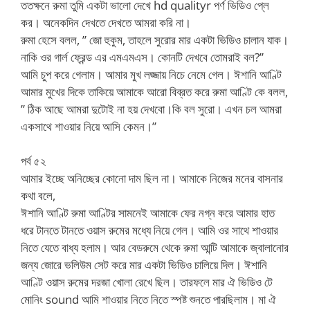
ততক্ষনে রুমা তুমি একটা ভালো দেখে hd qualityr পর্ণ ভিডিও প্লে
কর। অনেকদিন দেখতে দেখতে আমরা করি না।
রুমা হেসে বলল, ” জো হুকুম, তাহলে সুরোর মার একটা ভিডিও চালান যাক।
নাকি ওর গার্ল ফ্রেন্ড এর এমএমএস। কোনটি দেখবে তোমরাই বল?”
আমি চুপ করে গেলাম। আমার মুখ লজ্জায় নিচে নেমে গেল। ঈশানি আণ্টি
আমার মুখের দিকে তাকিয়ে আমাকে আরো বিব্রত করে রুমা আণ্টি কে বলল,
” ঠিক আছে আমরা দুটোই না হয় দেখবো।কি বল সুরো। এখন চল আমরা
একসাথে শাওয়ার নিয়ে আসি কেমন।”
পর্ব ৫২
আমার ইচ্ছে অনিচ্ছের কোনো দাম ছিল না। আমাকে নিজের মনের বাসনার
কথা বলে,
ঈশানি আণ্টি রুমা আণ্টির সামনেই আমাকে ফের নগ্ন করে আমার হাত
ধরে টানতে টানতে ওয়াস রুমের মধ্যে নিয়ে গেল। আমি ওর সাথে শাওয়ার
নিতে যেতে বাধ্য হলাম। আর বেডরুমে থেকে রুমা আন্টি আমাকে জ্বালানোর
জন্য জোরে ভলিউম সেট করে মার একটা ভিডিও চালিয়ে দিল। ঈশানি
আণ্টি ওয়াস রুমের দরজা খোলা রেখে ছিল। তারফলে মার ঐ ভিডিও টে
মোনিং sound আমি শাওয়ার নিতে নিতে স্পষ্ট শুনতে পারছিলাম। মা ঐ