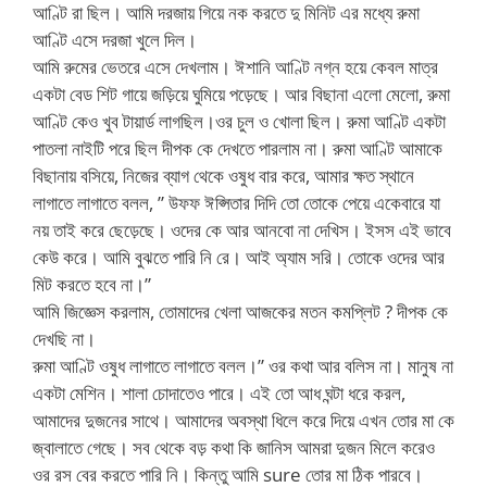
আণ্টি রা ছিল। আমি দরজায় গিয়ে নক করতে দু মিনিট এর মধ্যে রুমা
আণ্টি এসে দরজা খুলে দিল।
আমি রুমের ভেতরে এসে দেখলাম। ঈশানি আণ্টি নগ্ন হয়ে কেবল মাত্র
একটা বেড শিট গায়ে জড়িয়ে ঘুমিয়ে পড়েছে। আর বিছানা এলো মেলো, রুমা
আণ্টি কেও খুব টায়ার্ড লাগছিল।ওর চুল ও খোলা ছিল। রুমা আণ্টি একটা
পাতলা নাইটি পরে ছিল দীপক কে দেখতে পারলাম না। রুমা আণ্টি আমাকে
বিছানায় বসিয়ে, নিজের ব্যাগ থেকে ওষুধ বার করে, আমার ক্ষত স্থানে
লাগাতে লাগাতে বলল, ” উফফ ঈপ্সিতার দিদি তো তোকে পেয়ে একেবারে যা
নয় তাই করে ছেড়েছে। ওদের কে আর আনবো না দেখিস। ইসস এই ভাবে
কেউ করে। আমি বুঝতে পারি নি রে। আই অ্যাম সরি। তোকে ওদের আর
মিট করতে হবে না।”
আমি জিজ্ঞেস করলাম, তোমাদের খেলা আজকের মতন কমপ্লিট ? দীপক কে
দেখছি না।
রুমা আণ্টি ওষুধ লাগাতে লাগাতে বলল।” ওর কথা আর বলিস না। মানুষ না
একটা মেশিন। শালা চোদাতেও পারে। এই তো আধ ঘন্টা ধরে করল,
আমাদের দুজনের সাথে। আমাদের অবস্থা ধিলে করে দিয়ে এখন তোর মা কে
জ্বালাতে গেছে। সব থেকে বড় কথা কি জানিস আমরা দুজন মিলে করেও
ওর রস বের করতে পারি নি। কিন্তু আমি sure তোর মা ঠিক পারবে।