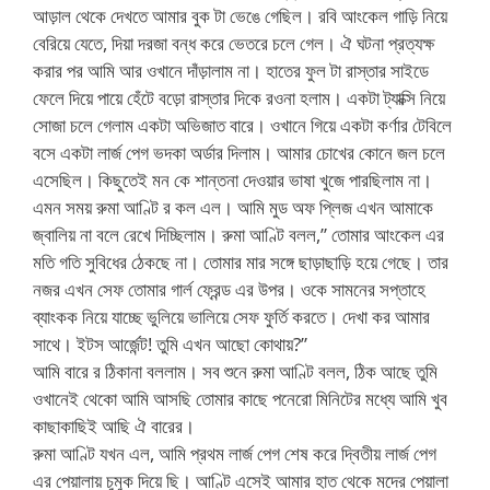
আড়াল থেকে দেখতে আমার বুক টা ভেঙে গেছিল। রবি আংকেল গাড়ি নিয়ে
বেরিয়ে যেতে, দিয়া দরজা বন্ধ করে ভেতরে চলে গেল। ঐ ঘটনা প্রত্যক্ষ
করার পর আমি আর ওখানে দাঁড়ালাম না। হাতের ফুল টা রাস্তার সাইডে
ফেলে দিয়ে পায়ে হেঁটে বড়ো রাস্তার দিকে রওনা হলাম। একটা ট্যাক্সি নিয়ে
সোজা চলে গেলাম একটা অভিজাত বারে। ওখানে গিয়ে একটা কর্ণার টেবিলে
বসে একটা লার্জ পেগ ভদকা অর্ডার দিলাম। আমার চোখের কোনে জল চলে
এসেছিল। কিছুতেই মন কে শান্তনা দেওয়ার ভাষা খুজে পারছিলাম না।
এমন সময় রুমা আণ্টি র কল এল। আমি মুড অফ প্লিজ এখন আমাকে
জ্বালিয় না বলে রেখে দিচ্ছিলাম। রুমা আণ্টি বলল,” তোমার আংকেল এর
মতি গতি সুবিধের ঠেকছে না। তোমার মার সঙ্গে ছাড়াছাড়ি হয়ে গেছে। তার
নজর এখন সেফ তোমার গার্ল ফ্রেন্ড এর উপর। ওকে সামনের সপ্তাহে
ব্যাংকক নিয়ে যাচ্ছে ভুলিয়ে ভালিয়ে সেফ ফুর্তি করতে। দেখা কর আমার
সাথে। ইটস আর্জেন্ট! তুমি এখন আছো কোথায়?”
আমি বারে র ঠিকানা বললাম। সব শুনে রুমা আণ্টি বলল, ঠিক আছে তুমি
ওখানেই থেকো আমি আসছি তোমার কাছে পনেরো মিনিটের মধ্যে আমি খুব
কাছাকাছিই আছি ঐ বারের।
রুমা আণ্টি যখন এল, আমি প্রথম লার্জ পেগ শেষ করে দ্বিতীয় লার্জ পেগ
এর পেয়ালায় চুমুক দিয়ে ছি। আণ্টি এসেই আমার হাত থেকে মদের পেয়ালা