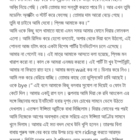
অব্ধি নিয়ে গেছি। কেউ তোমার মত সন্তুষ্ট করতে পারে নি। আর এখন তুমি
মডেলিং অ্যাক্টিং ও স্টার্ট করে ফেলেছ। তোমার দাম আরো বেড়ে গেছে।
তুমি যা চাইবে আমি দেবো। প্লিজ আমাকে কর।”
আমি ওকে কিছু বলে থামাতে যাবো এমন সময় আমার ফোনে দিয়ার ফোনকল
এলো। আমি রিসিভ করে হেলো বলতেই, অপার থেকে দিয়া বলে উঠলো, এই
শোননা আজ হটাৎ করে একটা বিশেষ পার্টির ইনভিটেশন চলে এসেছে।
আমার না গেলেই নয়। এই মাত্র আমাকে আসতে বলা হয়েছে, প্লিজ মন
খারাপ করো না। কাল কে আমরা এনজয় করবো। এই পার্টি টা খুব ইম্পর্ট্যান্ট,
আমার না ফিরতে রাত হবে। আমার জন্য wait কর না। ডিনার করে নিও।
আমি লক করে বেরিয়ে যাচ্ছি। তোমার কাছে তো ডুপ্লিকেট চাবি আছেই।
ওকে bye।” এই বলে আমাকে কিছু বলবার সুযোগ না দিয়েই ও ফোন টা
কেটে দিল। আমার একটু রাগ হল। কল্পনায় আমি দিয়া কে রবি আংকেল এর
সঙ্গে বিছানায় শুয়ে ইনটিমেট হবার দৃশ্য যেন চোখের সামনে ভেসে উঠতে
দেখলাম। এতক্ষণ ঈপ্সিতা আন্টিকে বাধা দিচ্ছিলাম। দিয়ার ফোনের পর পরই
আমি নিজেকে আগের অবস্থান থেকে সরিয়ে এনে ঈপ্সিতা আণ্টির সামনে
খুলে দিলাম। আমার এই মত বদল দেখে উনি খুশি হলেন। তারপর বিনা
বাধায় পুরুষ অঙ্গ বের করে তার উপর চড়ে বসে riding করতে আরম্ভ
করলো। মিনিট দশেক ধরে ঐ পজিশনে সেক্স করবার পর, আমিও ইপ্সিতা