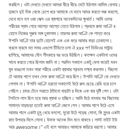
করছিল। ওটা দেখতে দেখতে আমরা ধীরে ধীরে মেটে উঠলাম আদিম খেলায়।
দুজনে দুই দিক থেকে চেপে ধরে আমাকে যে ভাবে আদর করতে শুরু করলো,
দেখে মনে হল ওরা সেক্স এর ব্যাপারে অনেকদিনের ক্ষুধার্ত। আমি ওদের
শরীরের স্বাদ পেয়ে আস্তে আস্তে তেতে উঠলাম। প্রথমে রুমা আণ্টি র
হোলে নিজের পুরুষ অঙ্গ ঢুকালাম। তারপর রুমা আণ্টি কে শান্ত করে
ঈশানি আণ্টি তার দুটো হোলেই এক এক করে আমার বাড়া ঢোকালো।
ক্রমে ক্রমে যত সময় এগুলো টিভিতে চলা ঐ xxx পর্ণ ভিডিওর সাউন্ড
ছাপিয়ে, আমাদের যৌন শীৎকারে ঘর ভরে উঠছিল। কতক্ষন একটানা ওদের
সাথে করতে পেরে ছিলাম জানি না। পরদিন সকালে একটু বেলা করেই যখন
ঘুম ভাঙলো তখন সারা শরীরে একটা ব্যাথার প্রভাব লক্ষ্য করলাম। বিছানা
টে আমার পাশে তখন সেফ রুমা আণ্টি শুয়ে ছিল। ঈশানি আণ্টি কে দেখতে
পেলাম না। ঈশানি আণ্টি হয়তো সকালেই উঠে রুম ছেড়ে রেডি হয়ে চলে
গেছিল। চাদর টেনে সরাতে ঠাটানো বাড়াটা র দিকে এক বার দৃষ্টি গেল। ওটা
টসটসে লাল ছিল হয়ে আর ব্যাথা ও হচ্ছিল। আমি উঠে বসবার পর বিছানায়
সামান্য নাড়াচড়া হতেই রুমা আণ্টি জেগে গেল। আমার পাশে উঠে এসে
আমার গালে একটা চুমু খেয়ে বললো, সুরো উঠে পড়েছ সোনা, কি সুন্দর একটা
রাত উপহার দিলে সোনা। উফফ অনেক দিন মনে থাকবে। লাস্ট নাইট ইউ
আর awesome।” এই বলে আবারও আমাকে জড়িয়ে ধরলো। আমার