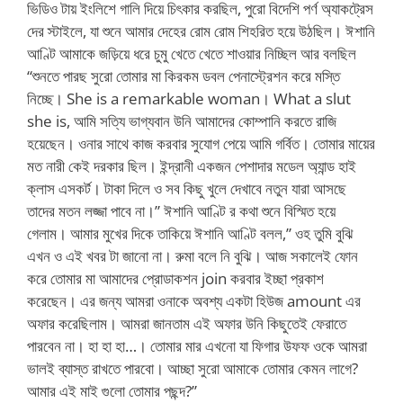
ভিডিও টায় ইংলিশে গালি দিয়ে চিৎকার করছিল, পুরো বিদেশি পর্ণ অ্যাকট্রেস
দের স্টাইলে, যা শুনে আমার দেহের রোম রোম শিহরিত হয়ে উঠছিল। ঈশানি
আণ্টি আমাকে জড়িয়ে ধরে চুমু খেতে খেতে শাওয়ার নিচ্ছিল আর বলছিল
“শুনতে পারছ সুরো তোমার মা কিরকম ডবল পেনাস্ট্রেশন করে মস্তি
নিচ্ছে। She is a remarkable woman। What a slut
she is, আমি সত্যি ভাগ্যবান উনি আমাদের কোম্পানি করতে রাজি
হয়েছেন। ওনার সাথে কাজ করবার সুযোগ পেয়ে আমি গর্বিত। তোমার মায়ের
মত নারী কেই দরকার ছিল। ইন্দ্রানী একজন পেশাদার মডেল অ্যান্ড হাই
ক্লাস এসকর্ট। টাকা দিলে ও সব কিছু খুলে দেখাবে নতুন যারা আসছে
তাদের মতন লজ্জা পাবে না।” ঈশানি আণ্টি র কথা শুনে বিস্মিত হয়ে
গেলাম। আমার মুখের দিকে তাকিয়ে ঈশানি আণ্টি বলল,” ওহ তুমি বুঝি
এখন ও এই খবর টা জানো না। রুমা বলে নি বুঝি। আজ সকালেই ফোন
করে তোমার মা আমাদের প্রোডাকশন join করবার ইচ্ছা প্রকাশ
করেছেন। এর জন্য আমরা ওনাকে অবশ্য একটা হিউজ amount এর
অফার করেছিলাম। আমরা জানতাম এই অফার উনি কিছুতেই ফেরাতে
পারবেন না। হা হা হা…। তোমার মার এখনো যা ফিগার উফফ ওকে আমরা
ভালই ব্যাস্ত রাখতে পারবো। আচ্ছা সুরো আমাকে তোমার কেমন লাগে?
আমার এই মাই গুলো তোমার পছন্দ?”