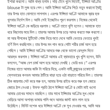
ইশারা করলো। আমি বাধ্য হলাম। দড়ি টেনে খুলে দিতেই, ইপ্সিতা আণ্টির
blouse টা লুজ হয়ে গেল। আমি ইপ্সিতা আণ্টির পিঠে নতুন করানো ট্যাটু
তার উপর হাত বোলাতে লাগলাম। এরপর ঈপ্সিতা আণ্টি আমাকে ব্রার হুক
খুলবার নির্দেশ দিল। আমি সেই ইচ্ছেটাও পূরণ করলাম। নিজের থেকেই
ঈপ্সিতা আণ্টি কে জড়িয়ে ধরলাম। আণ্টি তাতে খুশি হলেন। আমাকে হাত
ধরে বিছানায় শুয়ে দিল। তারপর আমার উপর চড়ে আদর করতে শুরু করলো।
মা আর দীপকের ইন্টিমেট পোজ নিয়ে শুতে দেখে আমি ভেতরে ভেতরে খুবই
হর্ণি ফিল করছিলাম। তার উপর মদ পান করে গোটা শরীর চার্জ আপ হয়ে
গেছিল। আমি ইপ্সিতা আণ্টির আদরে শুরু থেকে ভালো রেসপন্স দিতে
আরম্ভ করলাম। ঈপ্সিতা আণ্টি আমার এই ব্যাবহারে খুব খুশি হলেন, উনি
বললেন, “আজ বেশ চার্জ আপ হয়ে আছো দেখছি। ভেরি গুড।” এরপর
নিজের হাতে আমার জকি টা সরিয়ে দিয়ে, একটা নামী ব্র্যান্ডের চকোলেট
ফ্লেভারের কনডম আমার ঠাটিয়ে খাড়া হয়ে ওঠা বাড়াতে পরিয়ে দিল। তারপর
ঠিক জায়গায় সেট করে শুরু হল, আমার উপর রাইড করে শুরু হল জোরে
জোরে ঠাপ নেওয়া। উফফ প্রতি ঠাপে ঈপ্সিতা আণ্টি র মোটা মাই গুলো
আমার চোখের সামনে নাচছিল। তার সাথে ইপ্সিতার আণ্টির মুখ থেকে
বেড়িয়ে আসা অশাব্য ভাষায় গালি শুনে আমার জাস্ট কান লাল হয়ে
উঠেছিল। মিনিট দশেক ধরে ঈপ্সিতা আণ্টি কে সুখ দেওয়ার পর, আমি আর