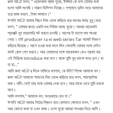
রুমা আণ্টি বলল, ” ওয়েলকাম ব্যাক সুরো, ঈপ্সিতা কে বলা তোমার কথা
গুলো আমি শুনেছি। দারুন ডিসিশন নিয়েছ। সপ্তাহে দুদিন করে আমাদের
হয়ে কাজ করবে , টাকা কামাবে।”
ঈশানি আণ্টি আমার পিছন দিক থেকে জড়িয়ে ধরে কাধের কাছে চুমু খেয়ে
বলল, ” তোমার জন্য একটা গুড নিউজ আছে সুরো। আমরা আরেকটা
প্রজেক্ট খুব তাড়াতাড়ি শুট করতে চলেছি। আগের টা ভালো দাম পাওয়া
গেছে। তাই producer ra ei web series Tar বাজেট দ্বিগুণ
বাড়িয়ে দিয়েছে। আগে হওয়া কথা মতন মিস সোনালী তোমার সঙ্গে মেইন
কাস্ট রোল প্লে করবে। আর তোমাদের সঙ্গে আরেকজন কেও প্রথম বার
এই সিরিজে introduce করা হবে। যাকে তুমি খুব ভালো করে চেন। হা
হা হা…”
আমি রুমা আণ্টি র দিকে তাকিয়ে বললাম, কে উনি? প্লিজ আমাকে বল।
রুমা আণ্টি আমাকে সামনের দিক থেকে জড়িয়ে ধরে বলল, সারপ্রাইজ
থাক। শুটিং সেটে তার সঙ্গে তোমার দেখা হবে। আর তাকে দেখে তুমি চমকে
যাবে।
আমি বললাম,” আমাকে বল, অন্ধকারে রেখ না।”
ঈশানি আণ্টি আমার পিঠের স্কিনে হাত বোলাতে বোলাতে বলল, ” এখন
আর কোনো কথা না এখন কাজ। চলো সুরো আমরা শাওয়ার নিয়ে আসি।