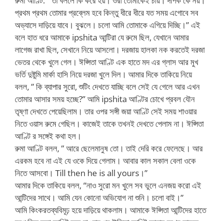
রুমা আণ্টি: ” তা বললে কি করে হয়। ওরা তোমাকেই চায়। দীপক কে নয়।
প্রথম প্রথম তোমার প্রব্লেম হবে কিন্তু ধীরে ধীরে যত সময় এগোবে সব
অভ্যাসে দাড়িয়ে যাবে। বুঝলে। চলো আমি তোমাকে এগিয়ে দিচ্ছি।” এই
বলে হাত ধরে আমাকে ipshita আন্টিরা যে রুমে ছিল, যেখানে আমার
লাগেজ রাখা ছিল, সেখানে নিয়ে আসলো। দরজায় হালকা নক করতেই দরজা
ভেতর থেকে খুলে গেল। ঈপ্সিতা আণ্টি এক হাতে মদ এর গ্লাস আর মুখ
ভর্তি দুষ্টুমি মার্কা হাসি নিয়ে দরজা খুলে দিল। আমার দিকে তাকিয়ে নিয়ে
বলল, ” কি ব্যাপার সুরো, শুটিং দেখতে যাচ্ছি বলে সেই যে গেলে আর এখন
তোমার আসার সময় হচ্ছে?” আমি ipshita আণ্টির চোখে প্রবল যৌন
তৃষ্ণা দেখতে পেয়েছিলাম। তার ওপর সঙ্গী জয়া আণ্টি সেই সময় শাওয়ার
নিতে ওয়াস রুমে গেছিল। কাজেই তাকে তখনই দেখতে পেলাম না। ঈপ্সিতা
আণ্টি র সঙ্গেই কথা হল।
রুমা আণ্টি বলল, ” আরে ছেলেমানুষ তো। তাই দেরি করে ফেলেছে। আর
এরকম হবে না এই যে ওকে দিয়ে গেলাম। আবার কাল সকাল বেলা ওকে
নিতে আসবো। Till then he is all yours।”
আমার দিকে তাকিয়ে বলল, “নাও সুরো মন খুলে সব ভুলে এনজয় করো এই
আন্টিদের সাথে। আমি যেন কোনো অভিযোগ না শুনি। চলো বাই।”
আমি কিংকরতব্যবিমূঢ় হয়ে দাড়িয়ে থাকলাম। আমাকে ঈপ্সিতা আন্টিদের হাতে