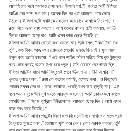
আলাপি দের সঙ্গে আবারও দেখা হল। ঈশানি আণ্টি, কবিতা আন্টি ঈপ্সিতা
আণ্টি দের সঙ্গে দেখা হল। অনেক দিন পর ওরা আমাকে পেয়ে মেতে
উঠলো। ঈপ্সিতা আন্টি সবাইকে ম্যানেজ করে দিয়ে আমাকে নিয়ে পাশের
রুমে গিয়ে দরজা বন্ধ করলো। আমি যতবার বলবার চেষ্টা করলাম, আণ্টি
প্লিজ আমাকে ছেড়ে দাও, আমি এসব কাজ ছেড়ে দিয়েছি।”
ঈপ্সিতা আণ্টি আমার কোনো কথা শুনলো না। উল্টে বলল, ” কত টাকা চাও
তুমি , কত টাকা, আজ যখন তোমাকে পেয়েছি ছাড়াছাড়ি নেই। ফুল পয়সা
উসুল করে তবেই ছাড়বো।” এই বলে শাড়ির আঁচল সরিয়ে দিয়ে বুক উন্মুক্ত
করে জোর করেই আমার উপর শুয়ে পড়ল। উনি যেরকম ডেসপারেট ছিল,
ইপ্সিতা আণ্টির সাথে আমি কিছুতেই পেরে উঠলাম না। উনি আমার শার্ট
খুলতে খুলতে বলল, ” রুমা কে কতবার বলেছি, তোমার কথা। ও কিছুতেই
তোমার নম্বর দেয় না। আজ তোমাকে পেয়েছি যখন আর ছাড়ছি না।” এই
বলে আমার বুকে উনি মুখ ঘষতে আরম্ভ করলেন। আমি কোনরকমে বলতে
পেরেছিলাম, ” প্লিজ কন্ট্রোল ইউরসেলফ, আমাকে ছেড়ে দিন। আমি এসব
কাজ বন্ধ করে দিয়েছি।”
ঈপ্সিতা আণ্টি আমার প্যান্টের জিপে হাত দিয়ে সেটা ধরে নামাতে নামাতে প্যান্ট
টা খুলতে খুলতে বলল,” তোমাকে খুশি করে দেব। কেন এরকম করছো, তুমি
জান কত টাকা খরচ করে কত হ্যান্ডসম বয় কে ভাড়া করে নিজের বিছানা