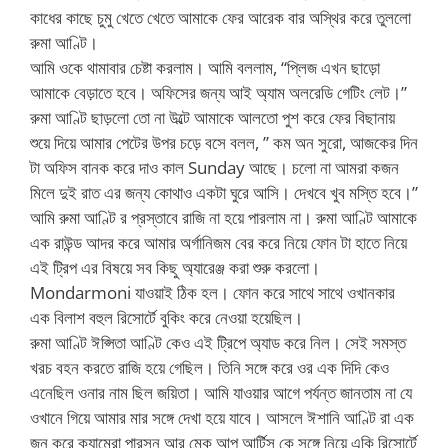
কাধের কাছে চুমু খেতে খেতে আমাকে ফের আরেক বার অস্থির করে তুললো
রুমা আণ্টি।
আমি ওকে থামাবার চেষ্টা করলাম। আমি বললাম, “প্লিজ এখন ছাড়ো
আমাকে বেড়াতে হবে। অফিসের জন্য আই অ্যাম অলরেডি গেটিং লেট।”
রুমা আণ্টি ছাড়লো তো না উল্টে আমাকে আলতো পুশ করে ফের বিছানায়
শুয়ে দিয়ে আমার পেটের উপর চড়ে বসে বলল, ” কম অন সুরো, আজকের দিন
টা অফিস বানক করে দাও কাল Sunday আছে। চলো না আমরা কজন
মিলে দুই রাত এর জন্য কোথাও একটা ঘুরে আসি। দেখবে খুব মস্তি হবে।”
আমি রুমা আণ্টি র প্রস্তাবে রাজি না হয়ে পারলাম না। রুমা আণ্টি আমাকে
এক রাউন্ড আদর করে আমার অর্গানিজম বের করে নিয়ে ফোন টা হাতে নিয়ে
এই ট্রিপ এর বিষয়ে সব কিছু অ্যারেঞ্জ করা শুরু করলো।
Mondarmoni যাওয়াই ঠিক হল। ফোন করে সাথে সাথে ওখানকার
এক বিলাশ বহুল রিসোর্টে বুকিং করে নেওয়া হয়েছিল।
রুমা আণ্টি ঈপ্সিতা আণ্টি কেও এই ট্রিপে অ্যাড করে নিল। সেই সমস্ত
খরচ বহন করতে রাজি হয়ে গেছিল। তিনি সঙ্গে করে ওর এক দিদি কেও
এনেছিল ওনার নাম ছিল জয়িতা। আমি যাওয়ার আগে পর্যন্ত জানতাম না যে
ওখানে গিয়ে আমার মার সঙ্গে দেখা হয়ে যাবে। আসলে ঈশানি আণ্টি রা এক
জন করে ক্যামেরা পারসন আর মেক আপ আর্টিস কে সঙ্গে নিয়ে একি রিসোর্টে