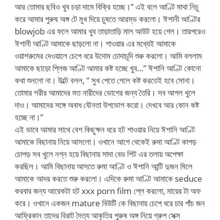
আর তোমার ছবিও খুব চড়া দামে বিক্রি হচ্ছে।” এই বলে আণ্টি মাথা নিচু
করে আমার পুরুষ অঙ্গ টে মুখ দিয়ে চুষতে আরম্ভ করলো। ঈশানী আণ্টির
blowjob এর ফলে আমার খুব তাড়াতাড়ি মাল আউট হয়ে গেল। তারপরেও
ঈশানী আণ্টি আমাকে ছাড়লো না। শাওয়ার এর মধ্যেই আমাকে
ওয়াশরুমের দেওয়ালে চেপে ধরে উদোম চোদাচূদি শুরু করলো। আমি বললাম
আমাকে ছাড়ো প্লিজ আণ্টি আমার কষ্ট হচ্ছে খুব…” ঈশানি আণ্টি কোনো
কথা শুনলো না। উল্টে বলল, ” সুখ পেতে গেলে কষ্ট করতেই হবে সোনা।
তোমার শরীর আমাদের মত নারীদের ভোগের জন্য তৈরি। সব আগল খুলে
দাও। আমাদের সঙ্গে অবাধ যৌনতা উপভোগ করো। দেখবে আর কোন কষ্ট
হচ্ছে না।”
এই ভাবে আমার সাথে বেশ কিছুক্ষন ধরে হট শাওয়ার নিয়ে ঈশানি আণ্টি
আমাকে বিছানায় নিয়ে আসলো। ওখানে আগে থেকেই রুমা আণ্টি কাপড়
চোপড় সব খুলে নগ্ন হয়ে বিছানায় সাদা বেড শিট এর তলায় অপেক্ষা
করছিল। আমি বিছানায় আসতে রুমা আণ্টি ও ঈশানি আন্টি দুজন মিলে
আমাকে আদর করতে শুরু করলো। এদিকে রুমা আণ্টি আমাকে seduce
করবার জন্য আরেকটা হট xxx porn film প্লে করলো, মায়ের টা অফ
করে। ওখানে একজন mature বিউটি কে বিছানায় চেপে ধরে চার পাঁচ জন
আফ্রিকান তাদের বিরাট দৈত্য আকৃতির পুরুষ অঙ্গ নিয়ে গ্রুপ সেক্স