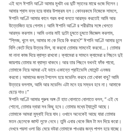
এই বলে ঈশানি আণ্টি আমার মুখটা ওর দুটি স্তনের মাঝে গুজে দিলেন।
আমার শ্বাস বন্ধ হয়ে যাবার উপক্রম হল। কোনরকমে নিজেকে সামলে,
ঈশানি আণ্টি আমার কানে গরম কথা বলতে আরম্ভ করতেই আমি আর
উত্তেজিত হয়ে গেলাম। আমি ঈশানি আণ্টি র শরীরটার সঙ্গে খেলতে
আরম্ভ করলাম। আমি ওনার মাই দুটো চুষতে চুষতে জিজ্ঞেস করলাম,
“প্লিজ, খুলে বল, আমার মা কে নিয়ে কি করবে?” ঈশানি আণ্টি আমার চুলে
বিলি কেটে দিয়ে উত্তর দিল, যা করবো তোমার সামনেই করবো…। তোমার
মা নানা কাজ দিয়ে ব্যাস্ত রাখবো। ক্যামেরা র সামনে ক্যামেরা র পিছনে দুই
জায়গায় তোমার মা ব্যাস্ত থাকবে। আর তার পিছনে যখনই ফাঁক পাবো,
তোমাকে নিয়ে আমরা এই ভাবে একান্তে প্রাইভেসি মোমেন্ট এনজয়
করবো। আমাদের জন্য টপলেস হয়ে মডেলিং করবে তো খোকা বাবু? আমি
উত্তরে বললাম, আমি আর মডেলিং এটা মনে হয় সম্ভব হবে না। আমাকে
ছেড়ে দাও।”
ঈশানি আণ্টি আমার পুরুষ অঙ্গ টে হাত বোলাতে বোলাতে বলল, ” এই যে
শোনো, তোমার দ্বারা সব কিছু হবে। তোমার মধ্যে ট্যালেন্ট আছে।
তোমাকে আমরা মুম্বাই নিয়ে যাব। ওখানে অনেকেই আছে যারা তোমার
মতন ছেলেকে জাস্ট লুফে নেবে। তুমি এবার থেকে জিম টা মন দিয়ে করো।
দেখবে পয়সা ওলা রিচ মেয়ে বউরা তোমাকে পাওয়ার জন্য পাগল হয়ে যাচ্ছে।