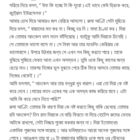
সরিয়ে নিয়ে বলল, ” উফ কি হচ্ছে টা কি সুরো।এই ভাবে কেউ ড্রিংক করে,
কন্ট্রোল ইউরসেলফ।”
আমার চোখ দিয়ে আবারও জল বেরিয়ে আসলো। রুমা আণ্টি সেটা মুছিয়ে
দিয়ে বলল, ” বাচ্চাদের মত কর না। কিচ্ছু হয় নি। মাথা ঠাণ্ডা কর। দিয়া
কে তোমার আংকেল ভাল মতন ফাঁসিয়েছে। যতটুকু আমি দিয়াকে চিনেছি।
সে তোমাকে ভালো বাসে না। সে টাকা আর তার মডেলিং কেরিয়ার কে
ভালোবাসে। উপরে উঠবার জন্য সে এখন সব কিছু করতে পারে। তাকে
বুঝিয়ে সুজিয়ে ফেরত আনা এখন অসম্ভব। তুমি ওকে কিছু কালের জন্য
ছেড়ে দাও। তারপর নিজের ভুল বুঝতে পেরে ঠিক ফিরে আসবে তোমার কাছে
নিজের থেকেই।।”
আমি বললাম, ” আংকেল আর তার বন্ধুরা খুব খারাপ। ওরা তো দিয়া কে নষ্ট
করে দেবে।।মায়ের মতন একের পর এক অসভ্য কাজ করিয়ে যাবে। এটা
আমি কি করে মেনে নিতে পারি?”
রুমা আণ্টি: তোমার কি ধারণা দিয়া কে নষ্ট করতে কিছু বাকি রেখেছে তোমার
রবি আংকেল? তিন রাত দিয়াকে যে বাড়ি ফিরতে না দিয়ে হোটেল রুমের ভেতর
আটকে রাখলো, সেটা নিচ্ছয় পুজো করবার জন্য না। দিয়া ইতোমধ্যে
একাধিক পুরুষের সঙ্গে শুয়েছে। আর ভবিষ্যতেও আরো অনেক পুরুষের সঙ্গে
শোবে। আঙ্কেল তার যা ১২ টা বাজানোর বাজিয়ে ওকে শুষে ওর যৌবনের