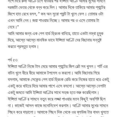
সপে দিয়ে রুমা আণ্টি চলে যাওয়ার পর ঈপ্সিতা আণ্টি আমার মুখের সামনে
দরজাটা ভেতর থেকে বন্ধ করে দিল। আমার দিকে তাকিয়ে আমার প্যান্টের
জিপে হাত রেখে বলল, ” কম অন সুরো প্যান্ট টা খুলে ফেল। তোমার ওটা
এখন আমি নেব। জয়া শাওয়ার নিচ্ছে। আমার পর ও এসে তোমার টা
নেবে।”
আমি আমার জন্য এক পেগ হার্ড ড্রিংক বানিয়ে, তাতে একটা লম্বা চুমুক
দিয়ে, আস্তে আস্তে মানষিক ভাবে ঈপ্সিতা আণ্টি দের বিছানায় সন্তুষ্ট
করতে প্রস্তুত হলাম।
পর্ব ৫৩
ঈপ্সিতা আণ্টি নিজে টান মেরে আমার প্যান্টের জিপ বেল্ট সব খুলল। শার্ট এর
বাটন খুলে ধীরে ধীরে আমাকে টপলেস ও করলো। আমি বিছানায় গিয়ে
বসলাম, আমাকে সেকেন্ড পেগ হার্ড ড্রিংক রেডি করে নিজের হাতে ধরে একটু
একটু করে খাইয়ে দিয়ে আমার পাশে এসে বসলো। আস্তে আস্তে নেশাটা
একটু জমতে আমি ইপ্সিতা আণ্টির সাথে সহজ হতে শুরু করেছিলাম।
ঈপ্সিতা আণ্টি র সামনে নতুন করে লজ্জা পাওয়ার মতন কিছুই অবশিষ্ট ছিল
না। কাজেই আসল কাজে মনোনিবেশ করলাম। আণ্টি আমার মুখের সামনে
পিছন করে দাড়ালো। আমাকে পিছন দিক থেকে ওর ব্লাউজ টার বাধন খুলতে