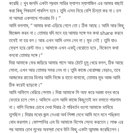
করেছি। খুব জলদি একটা প্রথম সারির ফ্যাশন ম্যাগাজিন এর আমার বাছাই
করা কিছু পিকচার্স পাবলিশ হবে। তুমি এসব নিয়ে বেশি চিন্তা কর না। চল
না আমরা একসাথে শাওয়ার নি। ”
আমি বললাম, ” আমার কথা এড়িয়ে গেলে তো। ঠিক আছে। আমি আর কিছু
জিজ্ঞেস করব না। তোমার যদি মনে হয় আমার সঙ্গে সব কথা share করবে
তবেই না হয় বল। আর এখন আমি ওসব নেব না। মুড নেই। তুমি যাও
ফ্রেশ হয়ে রেস্ট নাও। আমাকে এখন একটু বেরোতে হবে , বিকেলে কথা
বলবো তোমার সঙ্গে।”
দিয়া আমাকে ফের জড়িয়ে আমার গালে আর ঠোটে চুমু খেয়ে বলল, ঠিক আছে
সোনা, এখন আর তোমার সময় নেব না। তুমি কাজে বেরোচ্চ্ছ বেড়াও, তবে
আজকের রাতের ডিনার আমি নিজে র হাতে বানাবো, তোমার মুড আজ আমি
ঠিক করেই ছাড়বো।”
আমি অফিসে বেরিয়ে গেলাম। দিয়া আমাকে সি অফ করে দরজা বন্ধ করে
ভেতরে চলে গেল। অফিসে এসে আমি কাজে কিছুতেই মন বসাতে পারলাম
না। খালি নিজের চোখে দেখা দিয়ার ঐ পরিবর্তন গুলো আমাকে ভাবিয়ে
তুলছিল। দিয়ার মধ্যে জন্ম নেওয়া অর্থ লিপ্সা দেখে আমি মনে মনে শঙ্কিত
বোধ করলাম। কোম্পানির এম ডি আমাকে বিশেষ স্নেহ করতেন। লাঞ্চ এর
পর আমার চোখ মুখের অবস্থা দেখে উনি কিছু একটা আন্দাজ করেছিলেন।