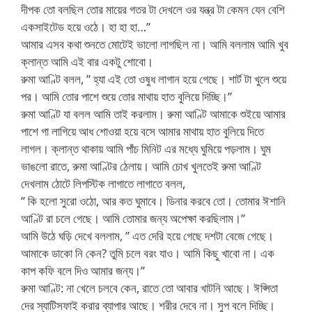
দীপক তো বলছিল তোর মায়ের গতর টা দেখলে ওর যন্ত্র টা কেমন যেন বেশি
একসাইটেড হয়ে ওঠে। হা হা হা…”
আমার এসব কথা শুনতে মোটেই ভালো লাগছিল না। আমি বললাম আমি খুব
ক্লান্ত আমি এই বার একটু শোবো।
রুমা আণ্টি বলল, ” হ্যা এই তো ওষুধ লাগান হয়ে গেছে। শার্ট টা খুলে শুয়ে
পর। আমি তোর পাশে শুয়ে তোর মাথায় হাত বুলিয়ে দিচ্ছি।”
রুমা আণ্টি যা বলল আমি তাই করলাম। রুমা আণ্টি আমাকে শুইয়ে আমার
পাশে গা লাগিয়ে আধ শোওয়া হয়ে বসে আমার মাথায় হাত বুলিয়ে দিতে
লাগল। ক্লান্ত থাকায় আমি পাঁচ মিনিট এর মধ্যে ঘুমিয়ে পড়লাম। ঘুম
ভাঙলো রাতে, রুমা আণ্টির ঠেলায়। আমি চোখ খুলতেই রুমা আণ্টি
দেখলাম ঠোটে লিপস্টিক লাগাতে লাগাতে বলল,
” কি হলো সুরো ওঠো, আর কত ঘুমাবে। ডিনার করবে তো। তোমার ঈশানি
আণ্টি রা চলে গেছে। আমি তোমার জন্য অপেক্ষা করছিলাম।”
আমি উঠে ঘড়ি দেখে বললাম, ” এত দেরি হয়ে গেছে দশটা বেজে গেছে।
আমাকে ডাকো নি কেন? তুমি চলে বরং যাও। আমি কিছু খাবো না। এক
কাপ কফি বলে দিও আমার জন্য।”
রুমা আণ্টি: না খেলে চলবে কেন, রাতে তো আবার খাটনি আছে। ঈপ্সিতা
দের স্যাটিসফাই করার ব্যাপার আছে। শরীর দেবে না। সুপ বলে দিচ্ছি।