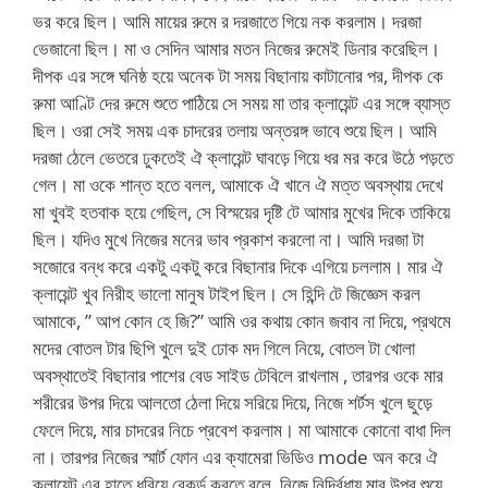
ভর করে ছিল। আমি মায়ের রুমে র দরজাতে গিয়ে নক করলাম। দরজা
ভেজানো ছিল। মা ও সেদিন আমার মতন নিজের রুমেই ডিনার করেছিল।
দীপক এর সঙ্গে ঘনিষ্ঠ হয়ে অনেক টা সময় বিছানায় কাটানোর পর, দীপক কে
রুমা আণ্টি দের রুমে শুতে পাঠিয়ে সে সময় মা তার ক্লায়েন্ট এর সঙ্গে ব্যাস্ত
ছিল। ওরা সেই সময় এক চাদরের তলায় অন্তরঙ্গ ভাবে শুয়ে ছিল। আমি
দরজা ঠেলে ভেতরে ঢুকতেই ঐ ক্লায়েন্ট ঘাবড়ে গিয়ে ধর মর করে উঠে পড়তে
গেল। মা ওকে শান্ত হতে বলল, আমাকে ঐ খানে ঐ মত্ত অবস্থায় দেখে
মা খুবই হতবাক হয়ে গেছিল, সে বিস্ময়ের দৃষ্টি টে আমার মুখের দিকে তাকিয়ে
ছিল। যদিও মুখে নিজের মনের ভাব প্রকাশ করলো না। আমি দরজা টা
সজোরে বন্ধ করে একটু একটু করে বিছানার দিকে এগিয়ে চললাম। মার ঐ
ক্লায়েন্ট খুব নিরীহ ভালো মানুষ টাইপ ছিল। সে হিন্দি টে জিজ্ঞেস করল
আমাকে, ” আপ কোন হে জি?” আমি ওর কথায় কোন জবাব না দিয়ে, প্রথমে
মদের বোতল টার ছিপি খুলে দুই ঢোক মদ গিলে নিয়ে, বোতল টা খোলা
অবস্থাতেই বিছানার পাশের বেড সাইড টেবিলে রাখলাম , তারপর ওকে মার
শরীরের উপর দিয়ে আলতো ঠেলা দিয়ে সরিয়ে দিয়ে, নিজে শর্টস খুলে ছুড়ে
ফেলে দিয়ে, মার চাদরের নিচে প্রবেশ করলাম। মা আমাকে কোনো বাধা দিল
না। তারপর নিজের স্মার্ট ফোন এর ক্যামেরা ভিডিও mode অন করে ঐ
ক্লায়েন্ট এর হাতে ধরিয়ে রেকর্ড করতে বলে, নিজে নির্দ্বিধায় মার উপর শুয়ে