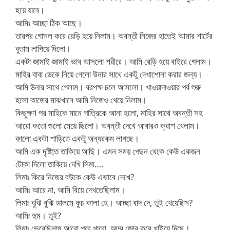
হয়ে যাবে।
আমিঃ আচ্ছা ঠিক আছে।
তারপর গোসল করে রেড়ি হয়ে নিলাম। অবন্তী নিজের হাতেই আমার শার্টের
বুতাম লাগিয়ে দিলো।
একটা জামাই জামাই ভাব আসলো শরীরে। আমি রেড়ি হয়ে বাইরে গেলাম।
মাহির বাবা ডেকে নিয়ে গেলো উনার সাথে একটু দেখাশোনা করার জন্য।
আমি উনার সাথে গেলাম। বরপক্ষ চলে আসলো। খাওয়াদাওয়ার পর্ব শুরু
হলো কাজের মাঝখানে আমি নিজেও খেয়ে নিলাম।
কিছুক্ষণ পর মাহিকে মানে পাত্রিকে আনা হলো, মাহির সাথে অবন্তী সহ
আরো কতো গুলো মেয়ে ছিলো। অবন্তী দেখে আবারও ক্রাশ খেলাম।
কালো একটা শাড়িতে একটু অন্যরকম লাগছে।
আমি এক দৃষ্টিতে তাকিয়ে আছি। এমন সময় পেছন থেকে কেউ একজন
টোকা দিলো তাকিয়ে দেখি লিমা….
লিমাঃ কিরে নিজের বউকে কেউ এভাবে দেখে?
আমিঃ আরে না, আমি বিয়ে দেখতেছিলাম।
লিমাঃ বুঝি বুঝি ডালমে কুচ কালা হে। আচ্ছা বাদ দে, তুই খেয়েছিস?
আমিঃ হুম। তুই?
লিমাঃ ভেবেছিলাম আরো পরে খাবো, আম্মু জোর করে খাইয়ে দিছে।