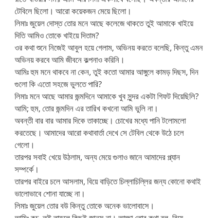
টেবিলে ছিলো। আরো কয়েকজন মেয়ে ছিলো।
লিমাঃ জুয়েল দোস্ত তোর মনে আছে কলেজে থাকতে তুই আমাকে খাইয়ে
দিতি আমিও তোকে খাইয়ে দিতাম?
ওর কথা শুনে নিজেই আবুল হয়ে গেলাম, অভিনয় করতে বলেছি, কিন্তু এমন
অভিনয় করবে আমি জীবনে কল্পনাও করিনি।
আমিঃ হুম মনে থাকবে না কেন, তুই কতো আমার আঙ্গুলে কামড় দিছস, দিন
গুলো কি এতো সহজে ভুলতে পারি?
লিমাঃ মনে আছে আমার জন্মদিনে আমাকে খুব সুন্দর একটা গিফট দিয়েছিলি?
আমি; হুম, তোর জন্মদিন এর তারিখ কখনো আমি ভুলি না।
অবন্তী বার বার আমার দিকে তাকাচ্ছে। চোখের মধ্যে পানি টলোমলো
করতেছে। আমাদের আরো কথাবার্তা দেখে সে টেবিল থেকে উঠে চলে
গেলো।
তারপর সবাই খেয়ে উঠলাম, অন্য মেয়ে গুলাও জানে আমাদের প্ল্যান
সম্পর্কে।
তারপর বাইরে চলে আসলাম, বিয়ে বাড়িতে চিল্লাচিল্লির জন্য কোনো কথাই
ভালোভাবে শোনা যাচ্ছে না।
লিমাঃ জুয়েল তোর বউ কিন্তু তোকে অনেক ভালোবাসে।
আমিঃ কচু, তুই তাহলে কিছুই জানস না। আচ্ছা তোর কথা বল, বিয়ে