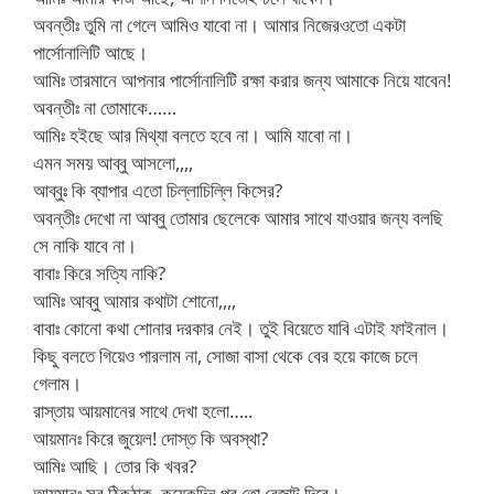
অবন্তীঃ তুমি না গেলে আমিও যাবো না। আমার নিজেরওতো একটা
পার্সোনালিটি আছে।
আমিঃ তারমানে আপনার পার্সোনালিটি রক্ষা করার জন্য আমাকে নিয়ে যাবেন!
অবন্তীঃ না তোমাকে……
আমিঃ হইছে আর মিথ্যা বলতে হবে না। আমি যাবো না।
এমন সময় আব্বু আসলো,,,,
আব্বুঃ কি ব্যাপার এতো চিল্লাচিল্লি কিসের?
অবন্তীঃ দেখো না আব্বু তোমার ছেলেকে আমার সাথে যাওয়ার জন্য বলছি
সে নাকি যাবে না।
বাবাঃ কিরে সত্যি নাকি?
আমিঃ আব্বু আমার কথাটা শোনো,,,,
বাবাঃ কোনো কথা শোনার দরকার নেই। তুই বিয়েতে যাবি এটাই ফাইনাল।
কিছু বলতে গিয়েও পারলাম না, সোজা বাসা থেকে বের হয়ে কাজে চলে
গেলাম।
রাস্তায় আয়মানের সাথে দেখা হলো…..
আয়মানঃ কিরে জুয়েল! দোস্ত কি অবস্থা?
আমিঃ আছি। তোর কি খবর?
আয়মানঃ সব ঠিকঠাক, কয়েকদিন পর তো রেজাল্ট দিবে।