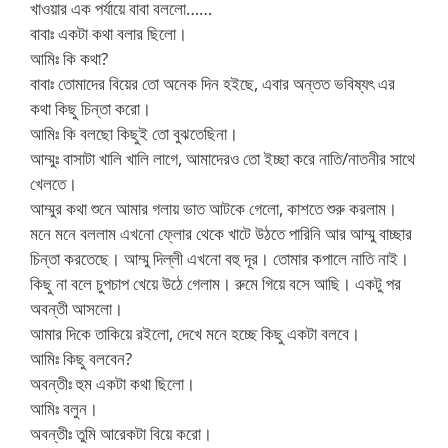
খাওয়ার এক পর্যায়ে বাবা বললো……
বাবাঃ একটা কথা বলার ছিলো।
আমিঃ কি কথা?
বাবাঃ তোমাদের বিয়ের তো অনেক দিন হইছে, এবার অন্তত ভবিষ্যৎ এর
কথা কিছু চিন্তা করো।
আমিঃ কি বলছো কিছুই তো বুঝতেছিনা।
আম্মুঃ বাসাটা খালি খালি লাগে, আমাদেরও তো ইচ্ছা করে নাতি/নাতনীর সাথে
খেলতে।
আম্মুর কথা শুনে আমার গলায় ভাত আটকে গেলো, কাশতে শুরু করলাম।
মনে মনে বললাম এখনো ফ্লোর থেকে খাটে উঠতে পারিনি আর আম্মু বাচ্ছার
চিন্তা করতেছে। আম্মু দিল্লী এখনো বহু দূর। তোমার কপালে নাতি নাই।
কিছু না বলে চুপচাপ খেয়ে উঠে গেলাম। রুমে গিয়ে বসে আছি। একটু পর
অবন্তী আসলো।
আমার দিকে তাকিয়ে রইলো, দেখে মনে হচ্ছে কিছু একটা বলবে।
আমিঃ কিছু বলবেন?
অবন্তীঃ হুম একটা কথা ছিলো।
আমিঃ বলুন।
অবন্তীঃ তুমি আরেকটা বিয়ে করো।