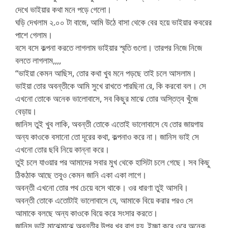
দেখে ভাইয়ার কথা মনে পড়ে গেলো।
ঘড়ি দেখলাম ২.০০ টা বাজে, আমি উঠে বাসা থেকে বের হয়ে ভাইয়ার কবরের
পাশে গেলাম।
বসে বসে কল্পনা করতে লাগলাম ভাইয়ার স্মৃতি গুলো। তারপর নিজে নিজে
বলতে লাগলাম,,,,
“ভাইয়া কেমন আছিস, তোর কথা খুব মনে পড়ছে তাই চলে আসলাম।
ভাইয়া তোর অবন্তীকে আমি সুখে রাখতে পারছিনা রে, কি করবো বল। সে
এখনো তোকে অনেক ভালোবাসে, সব কিছুর মাঝে তোর অস্তিত্ব খুঁজে
বেড়ায়।
জানিস তুই খুব লাকি, অবন্তী তোকে এতোই ভালোবাসে যে তোর জায়গায়
অন্য কাওকে বসানো তো দূরের কথা, কল্পনাও করে না। জানিস ভাই সে
এখনো তোর ছবি নিয়ে কান্না করে।
তুই চলে যাওয়ার পর আমাদের সবার মুখ থেকে হাসিটা চলে গেছে। সব কিছু
ঠিকঠাক আছে তবুও কেমন জানি একা একা লাগে।
অবন্তী এখনো তোর পথ চেয়ে বসে থাকে। ওর ধারণা তুই আসবি।
অবন্তী তোকে এতোটাই ভালোবাসে যে, আমাকে বিয়ে করার পরও সে
আমাকে বলছে অন্য কাওকে বিয়ে করে সংসার করতে।
জানিস ভাই মাঝেমাঝে অবন্তীর উপর খুব রাগ হয়, ইচ্ছা করে ওরে অনেক