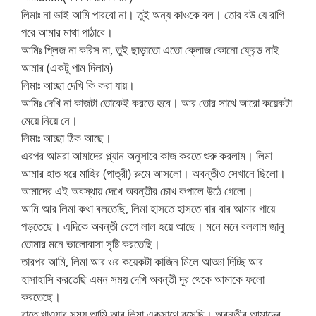
লিমাঃ না ভাই আমি পারবো না। তুই অন্য কাওকে বল। তোর বউ যে রাগি
পরে আমার মাথা পাঠাবে।
আমিঃ প্লিজ না করিস না, তুই ছাড়াতো এতো ক্লোজ কোনো ফ্রেন্ড নাই
আমার (একটু পাম দিলাম)
লিমাঃ আচ্ছা দেখি কি করা যায়।
আমিঃ দেখি না কাজটা তোকেই করতে হবে। আর তোর সাথে আরো কয়েকটা
মেয়ে নিয়ে নে।
লিমাঃ আচ্ছা ঠিক আছে।
এরপর আমরা আমাদের প্ল্যান অনুসারে কাজ করতে শুরু করলাম। লিমা
আমার হাত ধরে মাহির (পাত্রী) রুমে আসলো। অবন্তীও সেখানে ছিলো।
আমাদের এই অবস্থায় দেখে অবন্তীর চোখ কপালে উঠে গেলো।
আমি আর লিমা কথা বলতেছি, লিমা হাসতে হাসতে বার বার আমার গায়ে
পড়তেছে। এদিকে অবন্তী রেগে লাল হয়ে আছে। মনে মনে বললাম জানু
তোমার মনে ভালোবাসা সৃষ্টি করতেছি।
তারপর আমি, লিমা আর ওর কয়েকটা কাজিন মিলে আড্ডা দিচ্ছি আর
হাসাহাসি করতেছি এমন সময় দেখি অবন্তী দূর থেকে আমাকে ফলো
করতেছে।
রাতে খাওয়ার সময় আমি আর লিমা একসাথে বসেছি। অবন্তীর আমাদের