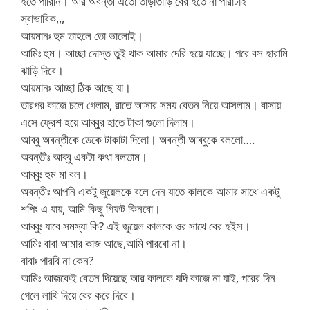
হতে পারিনি। আর অবন্তী এতো তাড়াতাড়ি বের হতে না পারাটাই
স্বাভাবিক,,,
আয়মানঃ হুম তাহলে তো ভালোই।
আমিঃ হুম। আচ্ছা দোস্ত তুই থাক আমার দেরি হয়ে যাচ্ছে। পরে বস হারামি
ঝাড়ি দিবে।
আয়মানঃ আচ্ছা ঠিক আছে যা।
তারপর কাজে চলে গেলাম, রাতে আসার সময় বেতন নিয়ে আসলাম। বাসায়
এসে ফ্রেশ হয়ে আব্বুর হাতে টাকা গুলো দিলাম।
আব্বু অবন্তীকে ডেকে টাকাটা দিলো। অবন্তী আব্বুকে বললো….
অবন্তীঃ আব্বু একটা কথা বলতাম।
আব্বুঃ হুম মা বল।
অবন্তীঃ আপনি একটু জুয়েলকে বলে দেন যাতে কালকে আমার সাথে একটু
শপিং এ যায়, আমি কিছু গিফট কিনবো।
আব্বুঃ যাবে সমস্যা কি? এই জুয়েল কালকে ওর সাথে বের হইস।
আমিঃ বাবা আমার কাজ আছে,আমি পারবো না।
বাবাঃ পারবি না কেন?
আমিঃ আজকেই বেতন দিয়েছে আর কালকে যদি কাজে না যাই, পরের দিন
গেলে লাথি দিয়ে বের করে দিবে।