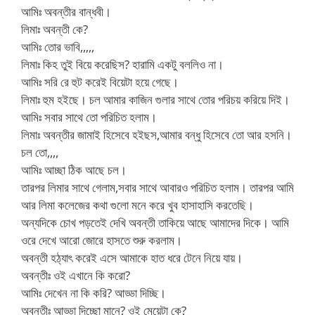
আমিঃ অবন্তীর বান্ধবী।
লিমাঃ অবন্তী কে?
আমিঃ তোর ভাবি,,,,,
লিমাঃ কিহ তুই বিয়ে করেছিস? হারামি একটু বললিও না।
আমিঃ সরি রে হুট করেই বিয়েটা হয়ে গেছে।
লিমাঃ হুম হইছে। চল আমার কাজিন গুলার সাথে তোর পরিচয় করিয়ে দিই।
আমিঃ সবার সাথে তো পরিচিত হলাম।
লিমাঃ অবন্তীর জামাই হিসেবে হইছস,আমার বন্ধু হিসেবে তো আর হসনি।
চল তো,,,,
আমিঃ আচ্ছা ঠিক আছে চল।
তারপর লিমার সাথে গেলাম,সবার সাথে আবারও পরিচিত হলাম। তারপর আমি
আর লিমা কলেজের কথা গুলো মনে করে খুব হাসাহাসি করতেছি।
অন্যদিকে চোখ পড়তেই দেখি অবন্তী তাকিয়ে আছে আমাদের দিকে। আমি
ওরে দেখে আরো জোরে হাসতে শুরু করলাম।
অবন্তী হঠ্যাৎ করেই এসে আমাকে হাত ধরে টেনে নিয়ে যায়।
অবন্তীঃ ওই এখানে কি করো?
আমিঃ দেখেন না কি করি? আড্ডা দিচ্ছি।
অবন্তীঃ আড্ডা দিচ্ছো মানে? ওই মেয়েটা কে?