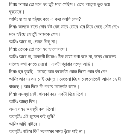
লিমাঃ আমার তো মনে হয় তুই মারা গেছিস। তোর আত্না ভুত হয়ে
ঘুরতেছে।
আমিঃ হা হা হা হঠ্যাৎ করে এ কথা বললি কেন?
লিমাঃ কালকে রাতে তোর বউ যেই ভাবে তোরে ধরে নিয়ে গেছে সেটা দেখে
মনে হইছে যে তুই আজকে শেষ।
আমিঃ আরে না, তেমন কিছু না।
লিমাঃ তোকে তো মনে হয় ভালোবাসে।
আমিঃ আরে না, অবন্তী নিজেও ঠিক মতো কথা বলে না, অন্য মেয়েদের
সাথেও কথা বলতে দেয়না। একটা প্যারার মধ্যে আছি।
লিমাঃ হুম বুঝছি। আচ্ছা আর কয়েকটা ডোজ দিবো তোর বউ কে!
আমিঃ আর দরকার নেই দোস্ত। যেগুলো দিছস সেগুলোতেই আমার ১২ টা
বাজছে। আর দিলে কি করবে আল্লাই জানে।
লিমাঃ সমস্যা নেই, হালকা করে একটা দিয়ে দিবো।
আমিঃ আচ্ছা দিস।
এমন সময় অবন্তী কল দিলো।
অবন্তীঃ এই জুয়েল কই তুমি?
আমিঃ আছি বাইরে।
অবন্তীঃ বাইরে কি? দরকারের সময় খুঁজে পাই না।