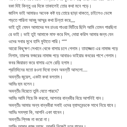
বকা দিই কিন্তু ওর দিকে তাকালেই তোর কথা মনে পড়ে।
জানিস ভাই আমারও অনেক কষ্ট হয় তোরে ছাড়া থাকতে, চাইলেও ভেঙ্গে
পড়তে পারিনা আব্বু আম্মুর কথা চিন্তা করে,,,,
ভাই তুই যেমন আমাদের সব চাওয় পাওয়া মিটিয়ে ছিলি আমি তেমন পারছিনা
রে ভাই। ভাই তুই আমাকে মাফ করে দিস, দোয়া করিস আমার জন্য যেন
ওদের সবার মুখে হাসি ফুটাতে পারি। “””
আরো কিছুক্ষণ সেখানে থেকে বাসায় চলে গেলাম। তাহাজ্জত এর নামাজ পড়ে
নিলাম, তারপর ফজরের নামাজ পড়ে আবারও ভাইয়ার কবরের পাশে গেলাম।
কবর জিয়ারত করে বাসায় এসে রেড়ি হলাম।
প্রতিদিনের মতো রওনা দিবো তখন অবন্তী আসলো….
অবন্তীঃ জুয়েল, একটা কথা বলতাম।
আমিঃ হুম বলেন।
অবন্তীঃ বিয়েতে তুমি যেতে পারবে?
আমিঃ আমি গিয়ে কি করবো, আপনার বান্ধবীর বিয়ে আপনিই যান।
অবন্তীঃ আমার অন্য বান্ধবীরা সবাই ওদের হ্যাসবেন্ডকে সাথে নিয়ে যাবে।
আমিঃ সমস্যা কি, আপনি একা যাবেন।
অবন্তীঃ প্লিজ না করো না।
আমিঃ আমার কাজ আছে, আপনি নিজেই চলে যাবেন।