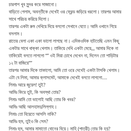
চারপাশ খুব সুন্দর করে সাজানো।
বাড়িতে গেলাম, অবন্তীকে দেখেই ওর ফ্রেন্ড জড়িয়ে ধরলো। তারপর আমার
সাথে পরিচয় করিয়ে দিলো।
তারপর একটা রুম দেখিয়ে দিয়ে বললো সেখানে যেতে। আমি ওখানে গিয়ে
বসলাম।
রাতের বেলা একা একা ভালো লাগছে না। এদিকওদিক হাটতেছি এমন কিছু
একটার সাথে ধাক্কা খেলাম। তাকিয়ে দেখি একটা মেয়ে,,, আমার দিকে না
তাকিয়েই বলতে লাগলো “” ওই মিয়া চোখে দেখেন না, দিলেন তো শাড়িটার
১২ টা বাজিয়ে””
তারপর আমার দিকে তাকালো, আমি তো ওরে দেখেই একটা টাসকি খেলাম।
এটা যে লিমা, আমার ক্লাসমেট, আমাকে দেখেই বলতে লাগলো….
লিমাঃ আরে জুয়েল! তুই?
আমিঃ কিরে তুই, কি অবস্থা তোর?
লিমাঃ আমি তো ভালোই আছি তোর কি খবর?
আমিঃ আছি আলহামদুলিল্লাহ।
লিমাঃ তো বিয়েতে আসলি নাকি?
আমিঃ হুম, তুইও কি সেম?
লিমাঃ হুম, আমার মামাতো বোনের বিয়ে। মাহি (পাত্রী) তোর কি হয়?