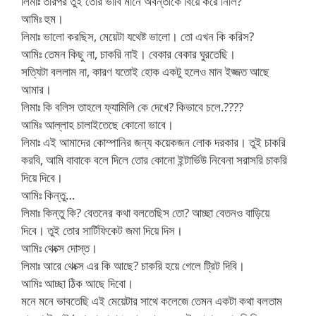
লিমাঃ তারপর তুই তোর ভাবি মানে অবন্তীকে বিয়ে করে নিলি?
আমিঃ হুম।
লিমাঃ ভালো করছিস, মেয়েটা যথেষ্ট ভালো। তো এখন কি করিস?
আমিঃ তেমন কিছু না, চাকরি নাই। বেকার বেকার ঘুরতেছি।
সত্যিটা বললাম না, কারণ যতোই হোক একটু হলেও মান ইজ্জত আছে
আমার।
লিমাঃ কি বলিস তাহলে ফ্যামিলি কে দেখে? কিভাবে চলে.????
আমিঃ আল্লাহ চালাইতেছে কোনো ভাবে।
লিমাঃ এই আমাদের কোম্পানির জন্য কয়েকজন লোক দরকার। তুই চাকরি
করবি, আমি বাবাকে বলে দিলে তোর কোনো ইন্টার্ভিউ নিবেনা সরাসরি চাকরি
দিয়ে দিবে।
আমিঃ কিন্তু…
লিমাঃ কিন্তু কি? বেতনের কথা বলতেছিস তো? আচ্ছা বেতনও বাড়িয়ে
দিবে। তুই তোর সার্টিফিকেট জমা দিয়ে দিস।
আমিঃ থেংক্স দোস্ত।
লিমাঃ আরে থেংক্স এর কি আছে? চাকরি হয়ে গেলে ট্রিট দিবি।
আমিঃ আচ্ছা ঠিক আছে দিবো।
মনে মনে ভাবতেছি এই মেয়েটার সাথে কলেজে তেমন একটা কথা বলতাম