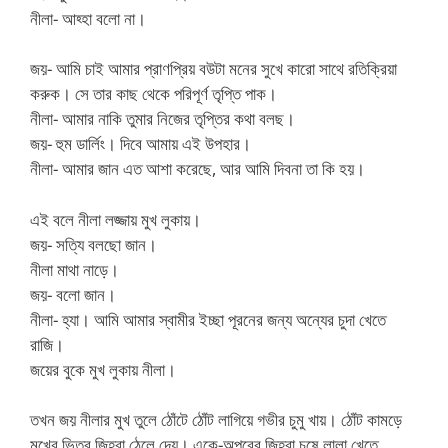
নীলা- আহ্হা বলো না।
জয়- আমি চাই আমার প্রাণপ্রিয় বউটা মনের সুখে কারো সাথে রতিক্রিয়া
করুক। সে তার কাছ থেকে পরিপূর্ণ তৃপ্তি পাক।
নীলা- আমার নাকি তুমার নিজের তৃপ্তির কথা বলছ।
জয়- হুম ডার্লিং। দিবে আমায় এই উপহার।
নীলা- আমার জান এত আশা করেছে, আর আমি দিবনা তা কি হয়।
এই বলে নীলা লজ্জায় মুখ লুকায়।
জয়- সত্যি বলছো জান।
নীলা মাথা নাড়ে।
জয়- বলো জান।
নীলা- হ্যা। আমি আমার স্বামীর ইচ্ছা পূরনের জন্য অন্যের চুদা খেতে
রাজি।
জয়ের বুকে মুখ লুকায় নীলা।
তখন জয় নীলার মুখ তুলে ঠোঁটে ঠোঁট লাগিয়ে গভীর চুমু খায়। ঠোঁট কামড়ে
মুখের ভিতর জিহ্বা ঠেলে দেয়। একে-অপরের জিহ্বা চুষে লালা খেতে