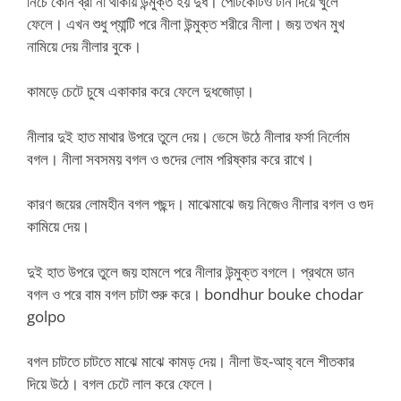
নিচে কোন ব্রা না থাকায় উন্মুক্ত হয় দুধ। পেটিকোটও টান দিয়ে খুলে
ফেলে। এখন শুধু প্যান্টি পরে নীলা উন্মুক্ত শরীরে নীলা। জয় তখন মুখ
নামিয়ে দেয় নীলার বুকে।
কামড়ে চেটে চুষে একাকার করে ফেলে দুধজোড়া।
নীলার দুই হাত মাথার উপরে তুলে দেয়। ভেসে উঠে নীলার ফর্সা নির্লোম
বগল। নীলা সবসময় বগল ও গুদের লোম পরিষ্কার করে রাখে।
কারণ জয়ের লোমহীন বগল পছন্দ। মাঝেমাঝে জয় নিজেও নীলার বগল ও গুদ
কামিয়ে দেয়।
দুই হাত উপরে তুলে জয় হামলে পরে নীলার উন্মুক্ত বগলে। প্রথমে ডান
বগল ও পরে বাম বগল চাটা শুরু করে। bondhur bouke chodar
golpo
বগল চাটতে চাটতে মাঝে মাঝে কামড় দেয়। নীলা উহ-আহ্ বলে শীতকার
দিয়ে উঠে। বগল চেটে লাল করে ফেলে।