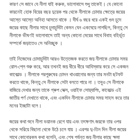
কারণ সে জানে যে নীলা যাই করুক, ভালোবাসে শুধু তাকেই। যে কোনো
কারনেই হোক বিয়ের বছর দুয়েক পর থেকে নীলাকে চোদার ক্ষেত্রে জয়ের
আস্তে আস্তে অনিহা আসতে থাকে । দীর্ঘ ৬ বছর ধরে একই গুদ চুদে
জয়ের কাছে নীলার সাথে চুদাচুদিটা কেমন যেন একঘেয়ে লাগছিল, কিন্তু সে
নীলাকে ভীষণই ভালোবাসে তাই অন্য কোনো মেয়ের সাথে বিবাহ বহির্ভূত
সম্পর্কে জড়াতেও সে অনিচ্ছুক ।
তাই নিজেদের চোদাচুদিটা আরও উত্তেজক করতে জয় নীলাকে চোদার সময়
রোল-প্লে শুরু করে, আর তখনই জয় ধীরে ধীরে আবিস্কার করে সে একজন
কাকোল্ড । নীলাকে পরপুরুষের চোদন খাওয়ানোর জন্য তার মনটা ছটফট
করতে থাকে, কিন্তু সে নীলাকে সেটা বলতে পারে না । তবুও সে নীলাকে
বাজিয়ে দেখার জন্য তাকে গ্ৰুপ সেক্স, ওয়াইফ সোয়্যাপিং, কাকোল্ড এই
জাতীয় পর্ণ দেখাতে থাকে, এবং একদিন নীলাকে চোদার সময় সাহস করে তার
মনের ইচ্ছাটা বলে।
জয়ের কথা শুনে নীলা ভয়ানক রেগে যায় এবং তৎক্ষণাৎ জয়কে তার ওপর
থেকে সরিয়ে বিছানা থেকে উঠে চলে যায় । এরপর দু-তিন দিন নীলা জয়ের
সাথে কোনোরকম কথা বলেনি, এবং শেষ পর্যন্ত জয় নীলার কাছে ক্ষমা