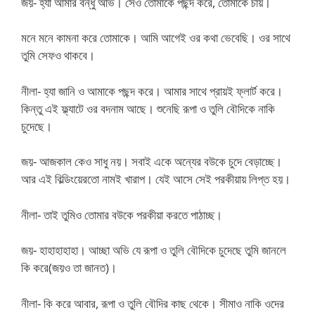
জয়- হ্যা আমার বন্ধু অভি। সেও তোমাকে পছন্দ করে, তোমাকে চায়।
মনে মনে কামনা করে তোমাকে। আমি আগেই ওর কথা ভেবেছি। ওর সাথে
তুমি সেফও থাকবে।
নীলা- হ্যা জানি ও আমাকে পছন্দ করে। আমার সাথে প্রায়ই ফ্লার্ট করে।
কিন্তু এই ফ্ল্যাটে ওর বদনাম আছে। শুনেছি রূপা ও তুলি বৌদিকে নাকি
চুদেছে।
জয়- আজকাল কেও সাধু নয়। সবাই একে অন্যের বউকে চুদে বেড়াচ্ছে।
আর এই বিল্ডিংয়েরতো নামই খারাপ। যেই আসে সেই পরকীয়ায় লিপ্ত হয়।
নীলা- তাই তুমিও তোমার বউকে পরকীয়া করতে পাঠাচ্ছ।
জয়- হাহাহাহাহা। আচ্ছা অভি যে রূপা ও তুলি বৌদিকে চুদেছে তুমি জানলে
কি করে(জয়ও তা জানত)।
নীলা- কি করে আবার, রূপা ও তুলি বৌদির কাছ থেকে। সীমাও নাকি ওদের