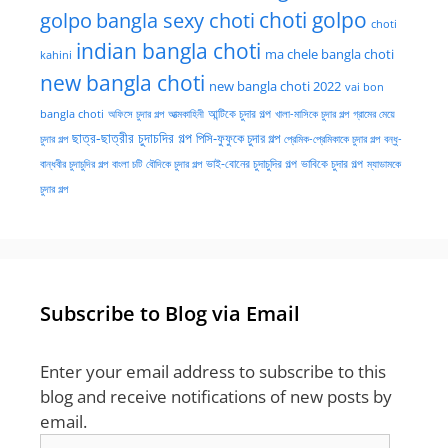
golpo
choti golpo
bangla sexy choti
choti
indian bangla choti
ma chele bangla choti
kahini
new bangla choti
new bangla choti 2022
vai bon
অফিসে চুদার গল্প
আত্মকাহিনী
আন্টিকে চুদার গল্প
খালা-মাসিকে চুদার গল্প
গ্রামের মেয়ে
bangla choti
ছাত্র-ছাত্রীর চুদাচদির গল্প
পিসি-ফুফুকে চুদার গল্প
চুদার গল্প
প্রেমিক-প্রেমিকাকে চুদার গল্প
বন্ধু-
ভাই-বোনের চুদাচুদির গল্প
ভাবিকে চুদার গল্প
বান্ধবীর চুদাচুদির গল্প
বাংলা চটি
বৌদিকে চুদার গল্প
ম্যাডামকে
চুদার গল্প
Subscribe to Blog via Email
Enter your email address to subscribe to this
blog and receive notifications of new posts by
email.
Email