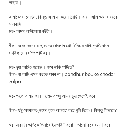
লাইনে।
আমাকেও বলেছিল, কিন্তু আমি না করে দিয়েছি। কারণ আমি আমার বরকে
ভালবাসি।
জয়- আমার লক্ষীসোনা বউটা।
নীলা- আচ্ছা ওদের কাছ থেকে জানলাম এই বিল্ডিংয়ে নাকি প্রতি মাসে
ওয়াইফ সোয়্যাপিং পার্টি হয়।
জয়- হ্যা আমিও শুনেছি। যাবে নাকি পার্টিতে?
নীলা- না আমি এসব করতে পারব না। bondhur bouke chodar
golpo
জয়- অকে আমার জান। তোমার শুধু অভির চুদা খেলেই হবে।
নীলা- দুষ্টু কোথাকার(জয়ের বুকে আলতো করে ঘুষি দিয়ে)। কিন্তু কিভাবে?
জয়- একদিন অভিকে ডিনারে ইনভাইট করো। ভালো করে রান্না করে