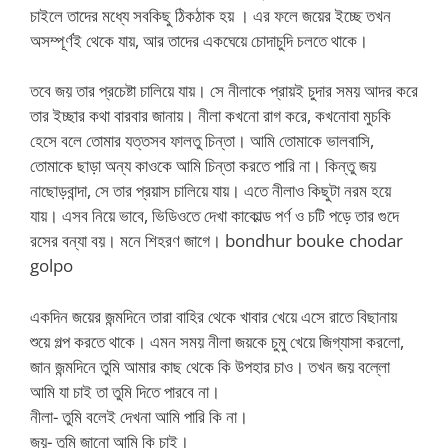
চাইলে তাদের মধ্যে সবকিছু ঠিকঠাক হয় । এর ফলে জয়ের ইচ্ছে তখন
অসম্পূর্ণই থেকে যায়, আর তাদের একঘেয়ে চোদাচুদি চলতে থাকে।
তবে জয় তার প্রচেষ্টা চালিয়ে যায়। সে নীলাকে প্রায়ই চুদার সময় আদর করে
তার ইচ্ছার কথা বারবার জানায়। নীলা কখনো রাগ করে, কখনোবা মুচকি
হেসে বলে তোমার যত্তসব ফালতু চিন্তা। আমি তোমাকে ভালবাসি,
তোমাকে ছাড়া অন্য কাওকে আমি চিন্তা করতে পারি না। কিন্তু জয়
নাছোড়বান্দা, সে তার প্রয়াস চালিয়ে যায়। এতে নীলাও কিছুটা নরম হয়ে
যায়। এসব নিয়ে ভাবে, ভিডিওতে দেখা কাকোল্ড পর্ণ ও চটি পড়ে তার গুদে
রসের বন্যা বয়। মনে শিহরণ জাগে। bondhur bouke chodar
golpo
একদিন জয়ের জন্মদিনে তারা বাহির থেকে খাবার খেয়ে এসে রাতে বিছানায়
শুয়ে গল্প করতে থাকে। এমন সময় নীলা জয়কে চুমু খেয়ে জিগ্যাসা করলো,
জান জন্মদিনে তুমি আমার কাছ থেকে কি উপহার চাও। তখন জয় বল্লো
আমি যা চাই তা তুমি দিতে পারবে না।
নীলা- তুমি বলেই দেখনা আমি পারি কি না।
জয়- তুমি জানো আমি কি চাই।