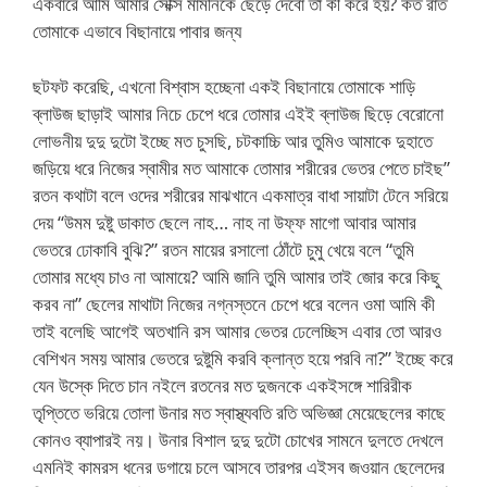
একবারে আমি আমার সেক্সি মামনিকে ছেড়ে দেবো তা কী করে হয়? কত রাত
তোমাকে এভাবে বিছানায়ে পাবার জন্য
ছটফট করেছি, এখনো বিশ্বাস হচ্ছেনা একই বিছানায়ে তোমাকে শাড়ি
ব্লাউজ ছাড়াই আমার নিচে চেপে ধরে তোমার এইই ব্লাউজ ছিড়ে বেরোনো
লোভনীয় দুদু দুটো ইচ্ছে মত চুসছি, চটকাচ্চি আর তুমিও আমাকে দুহাতে
জড়িয়ে ধরে নিজের স্বামীর মত আমাকে তোমার শরীরের ভেতর পেতে চাইছ”
রতন কথাটা বলে ওদের শরীরের মাঝখানে একমাত্র বাধা সায়াটা টেনে সরিয়ে
দেয় “উমম দুষ্টু ডাকাত ছেলে নাহ… নাহ না উফ্ফ মাগো আবার আমার
ভেতরে ঢোকাবি বুঝি?” রতন মায়ের রসালো ঠোঁটে চুমু খেয়ে বলে “তুমি
তোমার মধ্যে চাও না আমায়ে? আমি জানি তুমি আমার তাই জোর করে কিছু
করব না” ছেলের মাথাটা নিজের নগ্নস্তনে চেপে ধরে বলেন ওমা আমি কী
তাই বলেছি আগেই অতখানি রস আমার ভেতর ঢেলেচ্ছিস এবার তো আরও
বেশিখন সময় আমার ভেতরে দুষ্টুমি করবি ক্লান্ত হয়ে পরবি না?” ইচ্ছে করে
যেন উস্কে দিতে চান নইলে রতনের মত দুজনকে একইসঙ্গে শারিরীক
তৃপ্তিতে ভরিয়ে তোলা উনার মত স্বাস্থ্যবতি রতি অভিজ্ঞা মেয়েছেলের কাছে
কোনও ব্যাপারই নয়। উনার বিশাল দুদু দুটো চোখের সামনে দুলতে দেখলে
এমনিই কামরস ধনের ডগায়ে চলে আসবে তারপর এইসব জওয়ান ছেলেদের