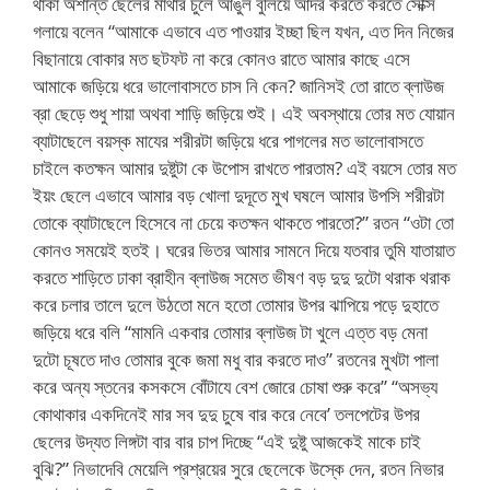
থাকা অশান্ত ছেলের মাথার চুলে আঙুল বুলিয়ে আদর করতে করতে সেক্সি
গলায়ে বলেন “আমাকে এভাবে এত পাওয়ার ইচ্ছা ছিল যখন, এত দিন নিজের
বিছানায়ে বোকার মত ছটফট না করে কোনও রাতে আমার কাছে এসে
আমাকে জড়িয়ে ধরে ভালোবাসতে চাস নি কেন? জানিসই তো রাতে ব্লাউজ
ব্রা ছেড়ে শুধু শায়া অথবা শাড়ি জড়িয়ে শুই। এই অবস্থায়ে তোর মত যোয়ান
ব্যাটাছেলে বয়স্ক মাযের শরীরটা জড়িয়ে ধরে পাগলের মত ভালোবাসতে
চাইলে কতক্ষন আমার দুষ্টুটা কে উপোস রাখতে পারতাম? এই বয়সে তোর মত
ইয়ং ছেলে এভাবে আমার বড় খোলা দুদূতে মুখ ঘষলে আমার উপসি শরীরটা
তোকে ব্যাটাছেলে হিসেবে না চেয়ে কতক্ষন থাকতে পারতো?” রতন “ওটা তো
কোনও সময়েই হতই। ঘরের ভিতর আমার সামনে দিয়ে যতবার তুমি যাতায়াত
করতে শাড়িতে ঢাকা ব্রাহীন ব্লাউজ সমেত ভীষণ বড় দুদু দুটো থরাক থরাক
করে চলার তালে দুলে উঠতো মনে হতো তোমার উপর ঝাপিয়ে পড়ে দুহাতে
জড়িয়ে ধরে বলি “মামনি একবার তোমার ব্লাউজ টা খুলে এত্ত বড় মেনা
দুটো চূষতে দাও তোমার বুকে জমা মধু বার করতে দাও” রতনের মুখটা পালা
করে অন্য স্তনের কসকসে বোঁটাযে বেশ জোরে চোষা শুরু করে” “অসভ্য
কোথাকার একদিনেই মার সব দুদু চুষে বার করে নেবে’ তলপেটের উপর
ছেলের উদ্যত লিঙ্গটা বার বার চাপ দিচ্ছে “এই দুষ্টু আজকেই মাকে চাই
বুঝি?” নিভাদেবি মেয়েলি প্রশ্রয়ের সুরে ছেলেকে উস্কে দেন, রতন নিভার