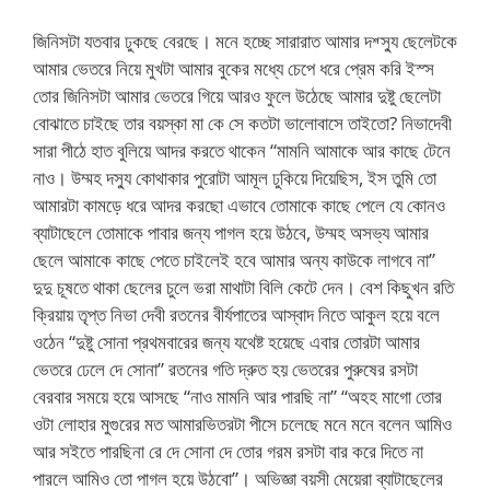
জিনিসটা যতবার ঢুকছে বেরছে। মনে হচ্ছে সারারাত আমার দশ্স্যু ছেলেটকে
আমার ভেতরে নিয়ে মুখটা আমার বুকের মধ্যে চেপে ধরে প্রেম করি ইস্স
তোর জিনিসটা আমার ভেতরে গিয়ে আরও ফুলে উঠেছে আমার দুষ্টু ছেলেটা
বোঝাতে চাইছে তার বয়স্কা মা কে সে কতটা ভালোবাসে তাইতো? নিভাদেবী
সারা পীঠে হাত বুলিয়ে আদর করতে থাকেন “মামনি আমাকে আর কাছে টেনে
নাও। উম্মহ দস্যু কোথাকার পুরোটা আমূল ঢুকিয়ে দিয়েছিস, ইস তুমি তো
আমারটা কামড়ে ধরে আদর করছো এভাবে তোমাকে কাছে পেলে যে কোনও
ব্যাটাছেলে তোমাকে পাবার জন্য পাগল হয়ে উঠবে, উম্মহ অসভ্য আমার
ছেলে আমাকে কাছে পেতে চাইলেই হবে আমার অন্য কাউকে লাগবে না”
দুদু চূষতে থাকা ছেলের চুলে ভরা মাথাটা বিলি কেটে দেন। বেশ কিছুখন রতি
ক্রিয়ায় তৃপ্ত নিভা দেবী রতনের বীর্যপাতের আস্বাদ নিতে আকুল হয়ে বলে
ওঠেন “দুষ্টু সোনা প্রথমবারের জন্য যথেষ্ট হয়েছে এবার তোরটা আমার
ভেতরে ঢেলে দে সোনা” রতনের গতি দ্রুত হয় ভেতরের পুরুষের রসটা
বেরবার সময়ে হয়ে আসছে “নাও মামনি আর পারছি না” “অহহ মাগো তোর
ওটা লোহার মুগুরের মত আমারভিতরটা পীসে চলেছে মনে মনে বলেন আমিও
আর সইতে পারছিনা রে দে সোনা দে তোর গরম রসটা বার করে দিতে না
পারলে আমিও তো পাগল হয়ে উঠবো”। অভিজ্ঞা বয়সী মেয়েরা ব্যাটাছেলের