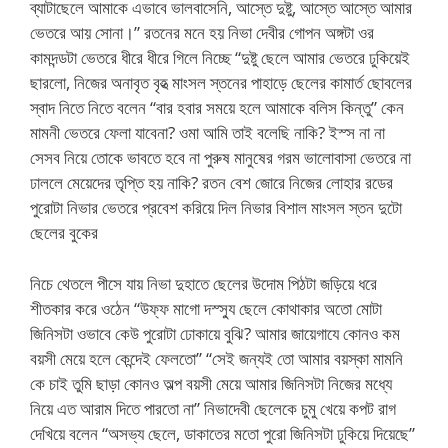
ব্যাটাছেলে আমাকে এভাবে ভালবাসেনি, আস্তে দুষ্টু, আস্তে আস্তে আমার
ভেতরে আয় সোনা।” রতনের মনে হয় নিভা দেবীর গোপন অঙ্গটা ওর
কামদন্ডটা ভেতরে ধীরে ধীরে গিলে নিচ্ছে “দুষ্টু ছেলে আমার ভেতরে ঢুকিয়েই
ছারলো, নিজের অনাবৃত বৃহত্‍ মাংসল স্তনের পাহাড়ে ছেলের কামার্ত ছোবলের
স্বাদ নিতে নিতে বলেন “বার হবার সময়ে হলে আমাকে বলিস কিন্তু” কেন
মামনী ভেতরে ফেলা যাবেনা? ওমা আমি তাই বলেছি নাকি? ইস্স না না
সেসব নিয়ে তোকে ভাবতে হবে না পুরুষ মানুষের গরম ভালোবাসা ভেতরে না
ঢাললে মেয়েদের তৃপ্তি হয় নাকি? রতন বেশ জোরে নিজের লোহার রডের
পুরোটা নিভার ভেতরে প্রবেশ করিয়ে দিল নিভার বিশাল মাংসল স্তন দুটো
ছেলের বুকের
নিচে থেতলে পীসে যায় নিভা দুহাতে ছেলের উদোম পিঠটা জড়িয়ে ধরে
শীতকার করে ওঠেন “উফ্ফ মাগো দস্স্যু ছেলে কোথাকার অতো মোটা
জিনিসটা ওভাবে কেউ পুরোটা ঢোকায়ে বুঝি? আমার জায়েগাযে কোনও কম
বয়সী মেয়ে হলে কেন্দেই ফেলতো” “সেই জন্যই তো আমার বয়স্কা মামনি
কে চাই তুমি ছাড়া কোনও অল্প বয়সী মেয়ে আমার জিনিসটা নিজের মধ্যে
নিয়ে এত আরাম দিতে পারতো না” নিভাদেবী ছেলেকে চুমু খেয়ে কপট রাগ
দেখিয়ে বলেন “অসভ্য ছেলে, ডাকাতের মতো পুরো জিনিসটা ঢুকিয়ে দিয়েছে”