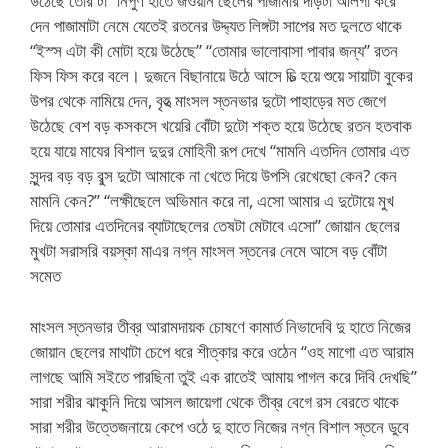
উঠেছে তোর টা” নিপুণ হাতে জওয়ান ছেলের পাজামার দড়িটা আলগা করে
দেন পাজামাটা নেমে যেতেই রতনের উদ্দ্যত লিঙ্গটা সাপের মত দুলতে থাকে
“ইস্স এটা কী মোটা হয়ে উঠেছে” “তোমার ভালোবাসা পাবার জন্য” রতন
ফিস ফিস করে বলে। দুজনে বিছানায়ে উঠে আসে চিত্‍ হয়ে শুয়ে সায়াটা বুকের
উপর থেকে নামিয়ে দেন, বৃহত্‍ মাংসল স্তনভার দুটো পাহাড়ের মত জেগে
উঠেছে বেশ বড় কসকসে খয়েরি বোঁটা দুটো শক্ত হয়ে উঠেছে রতন হতবাক
হয়ে যায়ে মাযের বিশাল দুদুর মোহিনী রূপ দেখে “মামনি এতদিন তোমার এত
সুন্দর বড় বড় বুব্স দুটো আমাকে না খেতে দিয়ে উপসি রেখেছো কেন? কেন
মামনি কেন?” “লক্ষীছেলে অভিমান করে না, এসো আমার এ দুটোয়ে মুখ
দিয়ে তোমার এতদিনের ব্যাটাছেলের তেষটা মেটাবে এসো” জোয়ান ছেলের
মুখটা সরাসরি বয়স্কা মাএর নগ্ন মাংসল স্তনের নেমে আসে বড় বোঁটা
সমেত
মাংসল স্তনভার তীব্র আরামদায়ক চোষণে কামার্ত নিভাদেবি দু হাতে নিজের
জোয়ান ছেলের মাথাটা চেপে ধরে শীত্কার করে ওঠেন “ওহ মাগো এত আরাম
লাগছে আমি সইতে পারছিনা তুই এক রাতেই আমায় পাগল করে দিবি দেখছি”
সারা শরীর ঝাকুনি দিয়ে আসল জায়েগা থেকে তীব্র বেগে রস বেরতে থাকে
সারা শরীর উত্তেজনায়ে কেপে ওঠে দু হাতে নিজের নগ্ন বিশাল স্তনে ডুবে