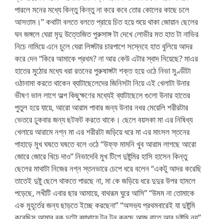
পারলে মনের মধ্যে কিন্তু কিন্তু না করে কবে তোর কোলের কাছে চলে
আসতাম।” কথাটা বলতে বলতে প্রায়ে চিত হয়ে শুয়ে থাকা জোয়ান ছেলের
ঘন জঙ্গলে ঘেরা মৃদু উত্তেজিত পুরুসাঙ্গ টা দেখে লোভীর মত হাত টা নাভির
নিচে নামিয়ে এনে চুলে ঘেরা লিঙ্গটার চারপাশে সস্নেহে হাত বুলিয়ে আদর
করে দেন “কিরে আমাকে প্রথম? না আর কেউ এটার স্বাদ নিয়েছে? মাএর
হাতের মুঠোর মধ্যে ধরা রতনের পুরুষাঙ্গটা শক্ত হয়ে ওঠে নিভা মুণ্ডীটা
ওঠানামা করতে থাকেন ব্যাটাছেলেদের জিনিসটা নিয়ে এই খেলাটা উনার
ভীষণ ভাল লাগে অল্প কিছুক্ষণের মধ্যেই ব্যাটাছেলে গুলো উনার হাতের
পুতুল হয়ে যায়ে, আরো আরাম পাবার জন্য উনার নধর মেয়েলি শরীরটার
ভেতরে ঢুকবার জন্য ছটফট করতে থাকে। ছেলে বয়সকা মা এর নিষিধ্য
খেলায়ে আরামে নগ্ন মা এর শরীরটা জড়িয়ে ধরে মা এর মাংসল স্তনের
পাহাড়ে মুখ ঘষতে ঘষতে বলে ওঠে “উফ্ফ মামনি খুব আরাম লাগছে আরো
জোরে জোরে খিচে দাও” নিভাদেবি মুখ টিপে দুষ্টুমির হাসি হাসেন কিন্তু
ছেলের মাথাটা নিজের নগ্ন স্তনভারে চেপে ধরে বলেন “একটু আদর করেছি
তাতেই দুষ্টু ছেলে থাকতে পারছে না, মা কে জড়িয়ে ধরে দুদুর উপর হামলে
পড়েছে, লখীটি এবার ছার আমায়ে, বাথরূম ঘুরে আসি” “উমম না তোমাকে
এক মুহূর্তের জন্য ছাড়তে ইচ্ছে করছেনা” “অসভ্য প্রথমবারেই যা দুষ্টুমি
করেছিস আমার বুক দুটো ব্যাথাযে টন টন করছে আজ রাতে আর দুষ্টুমি নয়”