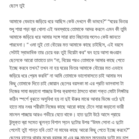
ছেলে তুই
আমাকে যেভাবে জড়িয়ে ধরে আছিস কেউ দেখলে কী ভাববে?” “ঘরের ভিতর
শুধু শায়া পড়া ব্রা খোলা এই অবস্থায়ে তোমাকে আদর করলে এমন কী তুমি
আমাকে জড়িয়ে ধরে আমার সঙ্গে সারা রাত বিছানায় শুলেও কেউ জানতে
পারবেনা। ” ওমা তুই তো বৌয়ের মত আমাকে কাছে চাইছিস, এই বয়সে
সেটাই স্বাভাবিক তার চেয়ে বরং তুই বিয়েটা কর” ঘন হয়ে আসা জওয়ান
ছেলেকে আরো তাতাতে চান “না, বিয়ের পরও তোমাকে আমার কাছে পেতে
ইচ্ছে করবে তখন? তখন না হয় ঘরের ভিতর আমাকে বৌয়ের মত এভাবে
জড়িয়ে ধরে প্রেম করবি” না আমি তোমাকে ভালোবাসতে চাই আমার সব
কিছু তোমাকে দিতে চাই জোয়ান ছেলের বয়সকা মা এর প্রতি ভালবাসা টা
নিজের সাযা জড়ানো পাচ্ছার উপর ক্রমাগত ঠাসতে থাকা শক্ত মোটা লিঙ্গটার
কঠিন স্পর্শে বুঝতে অসুবিধা হয় না দুই ঊরুর মাঝে আবার ভিজে ওঠে দুই
হাতে মার নধর শরীরটা নিজের কাছে আরো কাছে টেনে সায়া জড়ানো ভারী
মাংসল পাচ্ছায় আরও গভীরে যেতে থাকে। হাত দুটো উঠে আসে প্রায়ে
উন্মুক্ত ব্রা সমেত ঝুলন্ত বিশাল স্তন দুটোর উপর “উমম সোনা এ দুটো
পেলেই তুই শান্ত হবি তো? না মাযের কাছে আরো কিছু পেতে ইচ্ছে করবে?”
ছেলের হাতের থাবার মধ্যে বয়স্ক মা এর বৃহত্‍ মাংসল স্তনভার দুটো মৃদু চাপ