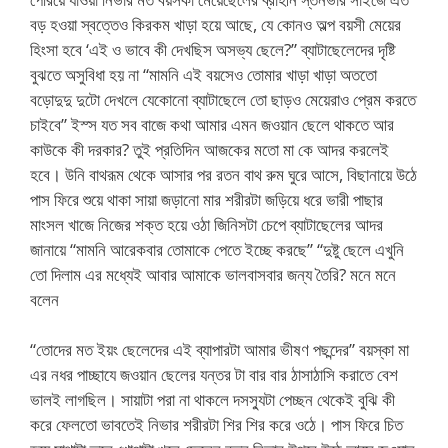
বড় হওয়া স্বত্তেও কিরকম খাড়া হয়ে আছে, যে কোনও অল্প বয়সী মেয়ের
হিংসা হবে ‘এই ও ভাবে কী দেখছিস অসভ্য ছেলে?” ব্যাটাছেলেদের দৃষ্টি
বুঝতে অসুবিধা হয় না “মামনি এই বয়সেও তোমার খাড়া খাড়া অততো
বড়োদুদু দুটো দেখলে যেকোনো ব্যাটাছেলে তো ছাড়ও মেয়েরাও প্রেম করতে
চাইবে” ইস্স যত সব বাজে কথা আমার এমন জওয়ান ছেলে থাকতে আর
কাউকে কী দরকার? তুই প্রতিদিন আজকের মতো মা কে আদর করলেই
হবে। উনি বাথরূম থেকে আসার পর রতন বাথ রুম ঘুরে আসে, বিছানায়ে উঠে
পাস ফিরে শুয়ে থাকা সায়া জড়ানো মার শরীরটা জড়িয়ে ধরে ভারী পাছার
মাংসল খাজে নিজের শক্ত হয়ে ওঠা জিনিসটা চেপে ব্যাটাছেলের আদর
জানায়ে “মামনি আরেকবার তোমাকে পেতে ইচ্ছে করছে” “দুষ্টু ছেলে এখুনি
তো দিলাম এর মধ্যেই আবার আমাকে ভালবাসবার জন্য তৈরি? মনে মনে
বলেন
“তোদের মত ইয়ং ছেলেদের এই ব্যাপারটা আমার ভীষণ পছন্দের” বয়স্কা মা
এর নধর পাচ্ছাযে জওয়ান ছেলের যন্তর টা বার বার ঠাসাঠাসি করাতে বেশ
ভালই লাগছিল। সায়াটা পরা না থাকলে দসস্যুটা পেচ্ছন থেকেই বুঝি কী
করে ফেলতো ভাবতেই নিভার শরীরটা শির শির করে ওঠে। পাস ফিরে চিত