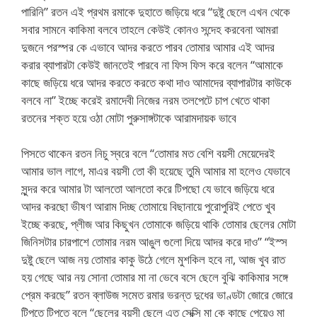
পারিনি” রতন এই প্রথম রমাকে দুহাতে জড়িয়ে ধরে “দুষ্টু ছেলে এখন থেকে
সবার সামনে কাকিমা বলবে তাহলে কেউই কোনও সন্দেহ করবেনা আমরা
দুজনে পরস্পর কে এভাবে আদর করতে পারব তোমার আমার এই আদর
করার ব্যাপারটা কেউই জানতেই পারবে না ফিস ফিস করে বলেন “আমাকে
কাছে জড়িয়ে ধরে আদর করতে করতে কথা দাও আমাদের ব্যাপারটার কাউকে
বলবে না” ইচ্ছে করেই রমাদেবী নিজের নরম তলপেটে চাপ খেতে থাকা
রতনের শক্ত হয়ে ওঠা মোটা পুরুসাঙ্গটাকে আরামদায়ক ভাবে
পিসতে থাকেন রতন নিচু স্বরে বলে “তোমার মত বেশি বয়সী মেয়েদেরই
আমার ভাল লাগে, মাএর বয়সী তো কী হয়েছে তুমি আমার মা হলেও যেভাবে
সুন্দর করে আমার টা আলতো আলতো করে টিপছো যে ভাবে জড়িয়ে ধরে
আদর করছো ভীষণ আরাম দিচ্ছ তোমায়ে বিছানায়ে পুরোপুরিই পেতে খুব
ইচ্ছে করছে, প্লীজ আর কিছুখন তোমাকে জড়িয়ে থাকি তোমার ছেলের মোটা
জিনিসটার চারপাশে তোমার নরম আঙুল গুলো দিয়ে আদর করে দাও” “ইস্স
দুষ্টু ছেলে আজ নয় তোমার কাকু উঠে গেলে মুশকিল হবে না, আজ খুব রাত
হয় গেছে আর নয় সোনা তোমার মা না ভেবে বসে ছেলে বুঝি কাকিমার সঙ্গে
প্রেম করছে” রতন ব্লাউজ সমেত রমার ভরন্ত দুধের ভাণ্ডটা জোরে জোরে
টিপতে টিপতে বলে “ছেলের বয়সী ছেলে এত সেক্সি মা কে কাছে পেয়েও মা