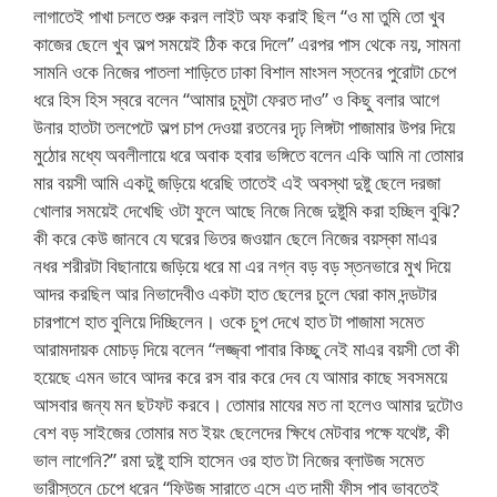
লাগাতেই পাখা চলতে শুরু করল লাইট অফ করাই ছিল “ও মা তুমি তো খুব
কাজের ছেলে খুব অল্প সময়েই ঠিক করে দিলে” এরপর পাস থেকে নয়, সামনা
সামনি ওকে নিজের পাতলা শাড়িতে ঢাকা বিশাল মাংসল স্তনের পুরোটা চেপে
ধরে হিস হিস স্বরে বলেন “আমার চুমুটা ফেরত দাও” ও কিছু বলার আগে
উনার হাতটা তলপেটে অল্প চাপ দেওয়া রতনের দৃঢ় লিঙ্গটা পাজামার উপর দিয়ে
মুঠোর মধ্যে অবলীলায়ে ধরে অবাক হবার ভঙ্গিতে বলেন একি আমি না তোমার
মার বয়সী আমি একটু জড়িয়ে ধরেছি তাতেই এই অবস্থা দুষ্টু ছেলে দরজা
খোলার সময়েই দেখেছি ওটা ফুলে আছে নিজে নিজে দুষ্টুমি করা হচ্ছিল বুঝি?
কী করে কেউ জানবে যে ঘরের ভিতর জওয়ান ছেলে নিজের বয়স্কা মাএর
নধর শরীরটা বিছানায়ে জড়িয়ে ধরে মা এর নগ্ন বড় বড় স্তনভারে মুখ দিয়ে
আদর করছিল আর নিভাদেবীও একটা হাত ছেলের চুলে ঘেরা কাম দন্ডটার
চারপাশে হাত বুলিয়ে দিচ্ছিলেন। ওকে চুপ দেখে হাত টা পাজামা সমেত
আরামদায়ক মোচড় দিয়ে বলেন “লজ্জ্বা পাবার কিচ্ছু নেই মাএর বয়সী তো কী
হয়েছে এমন ভাবে আদর করে রস বার করে দেব যে আমার কাছে সবসময়ে
আসবার জন্য মন ছটফট করবে। তোমার মাযের মত না হলেও আমার দুটোও
বেশ বড় সাইজের তোমার মত ইয়ং ছেলেদের ক্ষিধে মেটবার পক্ষে যথেষ্ট, কী
ভাল লাগেনি?” রমা দুষ্টু হাসি হাসেন ওর হাত টা নিজের ব্লাউজ সমেত
ভারীস্তনে চেপে ধরেন “ফিউজ সারাতে এসে এত দামী ফীস পাব ভাবতেই