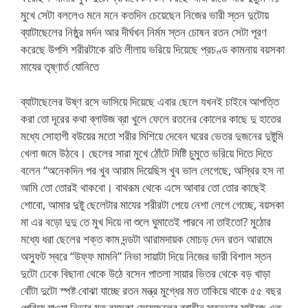
মুখে সেটা বললেও মনে মনে কতদিন চেয়েছেন নিজের ভারী স্তন দুটোয়
ব্যাটাছেলের নিষ্ঠুর মর্দন আর দীর্ঘখন নির্মম স্তন চোষন রতন সেটা পূরণ
করেছে উপসি শরীরটাকে রতি লীলায় ভরিয়ে দিয়েছে প্রচণ্ড কামনায় বয়সকা
মাযের তৃষ্ণার্ত যোনিতে
ব্যাটাছেলের উষ্ণ রসে ভাসিয়ে দিয়েছে এবার ছেলে যখনই চাইবে আপত্তি
করা তো দূরের কথা ব্লাউজ ব্রা খুলে ফেলে রতনের কোলের কাছে দু হাতের
মধ্যে সোহাগী বউয়ের মতো শরীর মিশিয়ে দেবেন ঘরের ভেতর দুজনের দুষ্টুমি
খেলা জমে উঠবে। ছেলের সারা মুখে ঠোঁটে মিষ্টি চুমুতে ভরিয়ে দিতে দিতে
বলেন “অনেকদিন পর খুব আরাম দিয়েছিস খুব ভাল লেগেছে, অস্থির হস না
আমি তো তোরই থাকবো। বাথরূম থেকে এসে আবার তো তোর কাছেই
শোবো, আমার দুষ্টু ছেলেটার মাযের শরীরটা পেয়ে নেশা লেগে গেচ্ছে, বয়সকা
মা এর বড়ো দুদু তে মুখ দিয়ে না শুলে ঘুমাতেই পারবে না তাইতো? মুঠোর
মধ্যে ধরা ছেলের শক্ত কাম দন্ডটা আরামদায়ক মোচড় দেন রতন আরামে
অস্ফুট স্বরে “উফ্ফ মামনি” নিভা সায়াটা দিয়ে নিজের ভারী বিশাল স্তন
দুটো ঢেকে বিছানা থেকে উঠে বসেন পাতলা সায়ার ভিতর থেকে বড় খাড়া
বোঁটা দুটো স্পষ্ট বোঝা যাচ্ছে রতন মন্ত্র মুগ্ধের মত তাকিয়ে থাকে ৫৫ বছর
পেরিয়ে যাওয়া নিভার মত বয়সকা মেয়েছেলের ব্রাহীন স্তনভার সাইজে এত