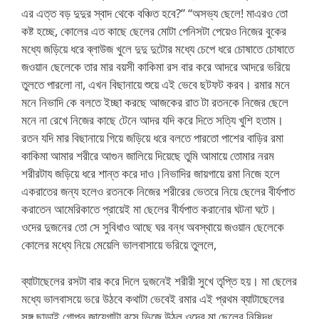
এর এত্ত বড় দুদুর স্বাদ থেকে বঞ্চিত হবে?” “অসভ্য ছেলে! মাএরও তো
কষ্ট হচ্ছে, কোলের এত কাছে ছেলের মোটা পেনিসটা পেয়েও নিজের বুকের
মধ্যে জড়িয়ে ধরে ব্লাউজ খুলে দুদু দুটোর মধ্যে চেপে ধরে চোষাতে চোষাতে
জওয়ান ছেলেকে তার মার বয়সী কাকিমা রস বার করে আদরে আদরে ভরিয়ে
তুলতে পারলো না, এখন বিছানায়ে শুয়ে এই ভেবে ছটফট করব। রমার মনে
মনে নিভাদি কে বলতে ইচ্ছা করছে আজকের রাত টা রতনকে নিজের ছেলে
মনে না রেখে নিজের কাছে টেনে আদর যদি করে দিতে সত্যি খুশি হতাম।
রতন যদি মার বিছানায়ে গিয়ে জড়িয়ে ধরে বলতে পারতো পাশের বাড়ির রমা
কাকিমা আমার শরীরে আগুন জালিয়ে দিয়েছে তুমি আমায়ে তোমার নরম
শরীরটায জড়িয়ে ধরে শান্ত করে দাও।নিভাদির জায়গায়ে রমা নিজে হলে
একরাতের জন্য হলেও রতনকে নিজের শরীরের ভেতরে নিয়ে ছেলের বীর্যপাত
করাতেন আমেরিকাতে প্রায়েই মা ছেলের বীর্যপাত করানোর ঘটনা ঘটে।
ওদের দুজনের তো সে সুবিধাও আছে ঘর বন্ধ অবস্থায়ে জওয়ান ছেলেকে
কোলের মধ্যে নিয়ে মেয়েলি ভালবাসায়ে ভরিয়ে তুললে,
ব্যাটাছেলের রসটা বার করে দিলে দুজনেই শরীরী সুখে তৃপ্তি হয়। মা ছেলের
মধ্যে ভালবাসয়ে ভরে উঠবে কথাটা ভেবেই রমার এই প্রথম ব্যাটাছেলের
সঙ্গ ছাড়াই গোপন জায়েগাটা রসে ভিজে উঠল ওদের মা ছেলের নিষিদ্ধ