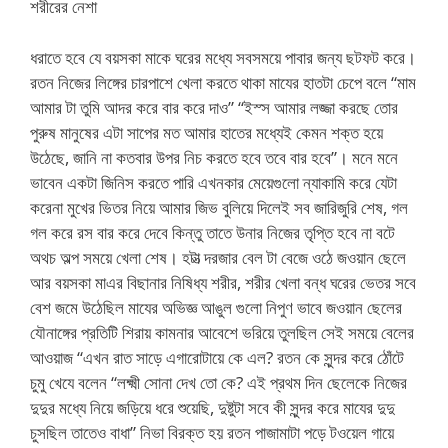
শরীরের নেশা
ধরাতে হবে যে বয়সকা মাকে ঘরের মধ্যে সবসময়ে পাবার জন্য ছটফট করে।
রতন নিজের লিঙ্গের চারপাশে খেলা করতে থাকা মাযের হাতটা চেপে বলে “মাম
আমার টা তুমি আদর করে বার করে দাও” “ইস্স আমার লজ্জা করছে তোর
পুরুষ মানুষের এটা সাপের মত আমার হাতের মধ্যেই কেমন শক্ত হয়ে
উঠেছে, জানি না কতবার উপর নিচ করতে হবে তবে বার হবে”। মনে মনে
ভাবেন একটা জিনিস করতে পারি এখনকার মেয়েগুলো ন্যাকামি করে যেটা
করেনা মুখের ভিতর নিয়ে আমার জিভ বুলিয়ে দিলেই সব জারিজুরি শেষ, গল
গল করে রস বার করে দেবে কিন্তু তাতে উনার নিজের তৃপ্তি হবে না বটে
অথচ অল্প সময়ে খেলা শেষ। হটাত্‍ দরজার বেল টা বেজে ওঠে জওয়ান ছেলে
আর বয়সকা মাএর বিছানার নিষিধ্য শরীর, শরীর খেলা বন্ধ ঘরের ভেতর সবে
বেশ জমে উঠেছিল মাযের অভিজ্ঞ আঙুল গুলো নিপুণ ভাবে জওয়ান ছেলের
যৌনাঙ্গের প্রতিটি শিরায় কামনার আবেশে ভরিয়ে তুলছিল সেই সময়ে বেলের
আওয়াজ “এখন রাত সাড়ে এগারোটায়ে কে এল? রতন কে সুন্দর করে ঠোঁটে
চুমু খেযে বলেন “লক্ষ্মী সোনা দেখ তো কে? এই প্রথম দিন ছেলেকে নিজের
দুদুর মধ্যে নিয়ে জড়িয়ে ধরে শুয়েছি, দুষ্টুটা সবে কী সুন্দর করে মাযের দুদু
চুসছিল তাতেও বাধা” নিভা বিরক্ত হয় রতন পাজামাটা পড়ে টওয়েল গায়ে