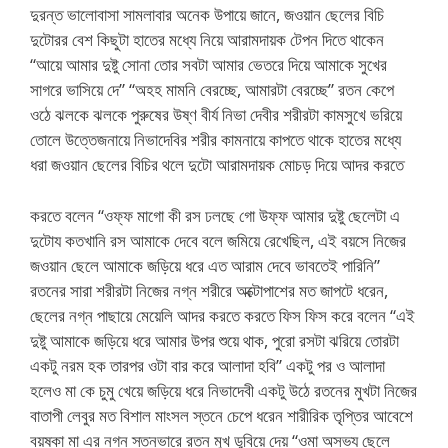
দুরন্ত ভালোবাসা সামলাবার অনেক উপায়ে জানে, জওয়ান ছেলের বিচি
দুটোরর বেশ কিছুটা হাতের মধ্যে নিয়ে আরামদায়ক টেপন দিতে থাকেন
“আয়ে আমার দুষ্টু সোনা তোর সবটা আমার ভেতরে দিয়ে আমাকে সুখের
সাগরে ভাসিয়ে দে” “অহহ মামনি বেরচ্ছে, আমারটা বেরচ্ছে” রতন কেপে
ওঠে ঝলকে ঝলকে পুরুষের উষ্ণ বীর্য নিভা দেবীর শরীরটা কামসুখে ভরিয়ে
তোলে উত্তেজনায়ে নিভাদেবির শরীর কামনায়ে কাপতে থাকে হাতের মধ্যে
ধরা জওয়ান ছেলের বিচির থলে দুটো আরামদায়ক মোচড় দিয়ে আদর করতে
করতে বলেন “ওফ্ফ মাগো কী রস ঢলছে গো উফ্ফ আমার দুষ্টু ছেলেটা এ
দুটোয কতখানি রস আমাকে দেবে বলে জমিয়ে রেখেছিল, এই বয়সে নিজের
জওয়ান ছেলে আমাকে জড়িয়ে ধরে এত আরাম দেবে ভাবতেই পারিনি”
রতনের সারা শরীরটা নিজের নগ্ন শরীরে অক্টোপাশের মত জাপটে ধরেন,
ছেলের নগ্ন পাছায়ে মেয়েলি আদর করতে করতে ফিস ফিস করে বলেন “এই
দুষ্টু আমাকে জড়িয়ে ধরে আমার উপর শুয়ে থাক, পুরো রসটা ঝরিয়ে তোরটা
একটু নরম হক তারপর ওটা বার করে আলাদা হবি” একটু পর ও আলাদা
হলেও মা কে চুমু খেয়ে জড়িয়ে ধরে নিভাদেবী একটু উঠে রতনের মুখটা নিজের
বাতাপী লেবুর মত বিশাল মাংসল স্তনে চেপে ধরেন শারীরিক তৃপ্তির আবেশে
বয়ষ্কা মা এর নগ্ন স্তনভারে রতন মুখ ডুবিয়ে দেয় “ওমা অসভ্য ছেলে