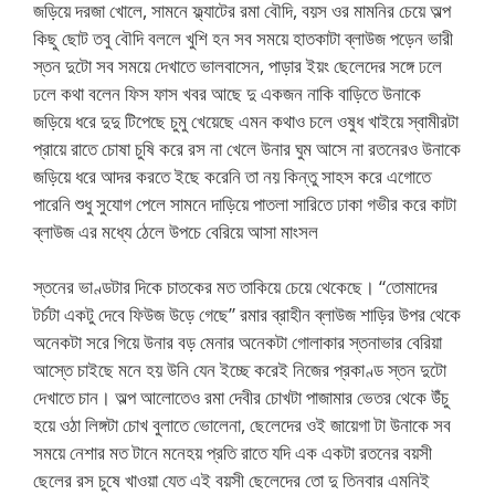
জড়িয়ে দরজা খোলে, সামনে ফ্ল্যাটের রমা বৌদি, বয়স ওর মামনির চেয়ে অল্প
কিছু ছোট তবু বৌদি বললে খুশি হন সব সময়ে হাতকাটা ব্লাউজ পড়েন ভারী
স্তন দুটো সব সময়ে দেখাতে ভালবাসেন, পাড়ার ইয়ং ছেলেদের সঙ্গে ঢলে
ঢলে কথা বলেন ফিস ফাস খবর আছে দু একজন নাকি বাড়িতে উনাকে
জড়িয়ে ধরে দুদু টিপেছে চুমু খেয়েছে এমন কথাও চলে ওষুধ খাইয়ে স্বামীরটা
প্রায়ে রাতে চোষা চুষি করে রস না খেলে উনার ঘুম আসে না রতনেরও উনাকে
জড়িয়ে ধরে আদর করতে ইছে করেনি তা নয় কিন্তু সাহস করে এগোতে
পারেনি শুধু সুযোগ পেলে সামনে দাড়িয়ে পাতলা সারিতে ঢাকা গভীর করে কাটা
ব্লাউজ এর মধ্যে ঠেলে উপচে বেরিয়ে আসা মাংসল
স্তনের ভাণ্ডটার দিকে চাতকের মত তাকিয়ে চেয়ে থেকেছে। “তোমাদের
টর্চটা একটু দেবে ফিউজ উড়ে গেছে” রমার ব্রাহীন ব্লাউজ শাড়ির উপর থেকে
অনেকটা সরে গিয়ে উনার বড় মেনার অনেকটা গোলাকার স্তনাভার বেরিয়া
আস্তে চাইছে মনে হয় উনি যেন ইচ্ছে করেই নিজের প্রকাণ্ড স্তন দুটো
দেখাতে চান। অল্প আলোতেও রমা দেবীর চোখটা পাজামার ভেতর থেকে উঁচু
হয়ে ওঠা লিঙ্গটা চোখ বুলাতে ভোলেনা, ছেলেদের ওই জায়েগা টা উনাকে সব
সময়ে নেশার মত টানে মনেহয় প্রতি রাতে যদি এক একটা রতনের বয়সী
ছেলের রস চুষে খাওয়া যেত এই বয়সী ছেলেদের তো দু তিনবার এমনিই