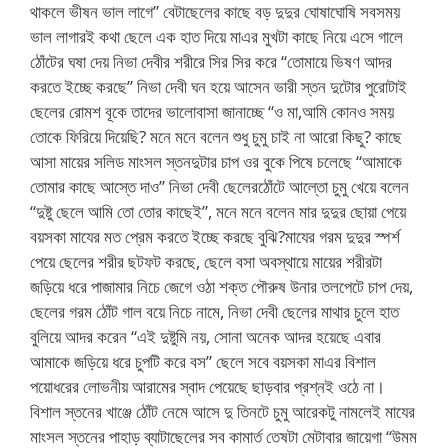
থাকলে ভীষন ভাল লাগে” বেটাছেলের কাছে বড় দুদুর ঘোষাঘোষি সবসময়
ভাল লাগারই কথা ছেলে এক হাত দিয়ে মাএর মুখটা কাছে নিয়ে এসে গালে
ঠোঁটের ঘষা দেয় নিভা দেবীর শরীরে সির সির করে “তোমায়ে ভিষণ আদর
করতে ইচ্ছে করছে” নিভা দেবী ঘন হয়ে আসেন ভারী স্তন দুটোর পুরোটাই
ছেলের রোমশ বূকে তাদের ভালোবাসা জানাচ্ছে “ও মা,আমি কোনও সময়
তোকে ফিরিয়ে দিয়েছি? মনে মনে বলেন শুধু চুমু চাই না আরো কিছু? কাছে
আসা মায়ের সলিড মাংসল স্তনদুটার চাপ ওর বুকে পিষে চলেছে “আমাকে
তোমার কাছে আস্তে দাও” নিভা দেবী ছেলেরঠোঁটে আল্তো চুমু খেয়ে বলেন
“দুষ্টু ছেলে আমি তো তোর কাছেই”, মনে মনে বলেন মার দুদুর ছোয়া পেয়ে
বয়সকা মাযের মত প্রেম করতে ইচ্ছে করছে বুঝি?মাযের গরম দুদুর স্পর্শ
পেয়ে ছেলের শরীর ছটফট করছে, ছেলে বসা অবস্থায়ে মায়ের শরীরটা
জড়িয়ে ধরে পাজামার নিচে জেগে ওঠা শক্ত পৌরুষ উনার তলপেটে চাপ দেয়,
ছেলের গরম ঠোঁট গাল বয়ে নিচে নামে, নিভা দেবী ছেলের মাথার চুলে হাত
বুলিয়ে আদর করেন “এই দুষ্টুমি নয়, সোনা অনেক আদর হয়েছে এবার
আমাকে জড়িয়ে ধরে চুপটি করে বস” ছেলে সবে বয়সকা মাএর বিশাল
পয়োধরের লোভনীয় আরামের স্বাদ পেয়েছে ছাড়বার প্রশ্নই ওঠে না।
বিশাল স্তনের খাঞ্জে ঠোঁট নেমে আসে দু তিনটে চুমু আরেকটু নামলেই মাযের
মাংসল স্তনের পাহাড় ব্যাটাছেলের সব কামার্ত তেষটা মেটাবার জায়েগা “উমম