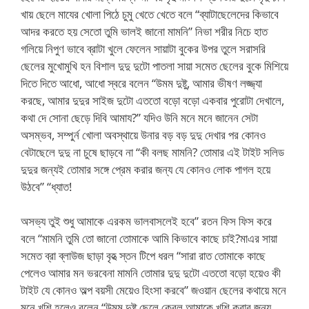
খায় ছেলে মাযের খোলা পিঠে চুমু খেতে খেতে বলে “ব্যাটাছেলেদের কিভাবে
আদর করতে হয় সেতো তুমি ভালই জানো মামনি” নিভা শরীর নিচে হাত
গলিয়ে নিপুণ ভাবে ব্রাটা খুলে ফেলেন সায়াটা বুকের উপর তুলে সরাসরি
ছেলের মুখোমুখি হন বিশাল দুদু দুটো পাতলা সায়া সমেত ছেলের বুকে মিশিয়ে
দিতে দিতে আধো, আধো স্বরে বলেন “উমম দুষ্টু, আমার ভীষণ লজ্জ্যা
করছে, আমার দুদুর সাইজ দুটো এততো বড়ো বড়ো একবার পুরোটা দেখালে,
কথা দে সোনা ছেড়ে দিবি আমায?” যদিও উনি মনে মনে জানেন সেটা
অসম্ভব, সম্পুর্ন খোলা অবস্থায়ে উনার বড় বড় দুদু দেখার পর কোনও
বেটাছেলে দুদু না চুষে ছাড়বে না “কী বলছ মামনি? তোমার এই টাইট সলিড
দুদুর জন্যই তোমার সঙ্গে প্রেম করার জন্য যে কোনও লোক পাগল হয়ে
উঠবে” “ধ্যাত!
অসভ্য তুই শুধু আমাকে এরকম ভালবাসলেই হবে” রতন ফিস ফিস করে
বলে “মামনি তুমি তো জানো তোমাকে আমি কিভাবে কাছে চাই?মাএর সায়া
সমেত ব্রা ব্লাউজ ছাড়া বৃহত্‍ স্তন টিপে ধরল “সারা রাত তোমাকে কাছে
পেলেও আমার মন ভরবেনা মামনি তোমার দুদু দুটো এততো বড়ো হয়েও কী
টাইট যে কোনও অল্প বয়সী মেয়েও হিংসা করবে” জওয়ান ছেলের কথায়ে মনে
মনে খুশি হলেও বলেন “উমম দুষ্টু ছেলে,কেবল আমাকে খুশি করার জন্য