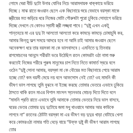
লোমে ঘেরা বীচি দুটো উনার যোনির নিচে আরামদায়ক ধাক্কায়ে ভরিয়ে
দিচ্ছে। মাঝ রাতে জওয়ান ছেলে এক বিছানায়ে শুয়ে যেভাবে বয়স্কা মাকে
স্ত্রীয়ের মত জড়িয়ে ধরে নিজের মোটা পৌরুষটা পুরো ঢুকিয়ে সোহাগে ভরিয়ে
দিচ্ছে দেখলে যে কোনও স্বামী স্ত্রী লজ্জ্বা পাবে। “দুষ্টু এখন একটু
শান্তহয়ে মা এর দুদু টা আলতো আলতো করে কামড়ে কামড়ে চোষাচুষি কর,
আমার কিন্তু অল্প সময়ে আদরে হবে না আমি চাই আমার জওয়ান ছেলে
অনেকক্ষণ ধরে তার বয়সকা মা কে ভালবাসবে। এমনিতে দু তিনবার
রাগমোচনের আনন্দে শরীরটা ভরে উঠেছিল রতন কোমরটা ওঠা নামা শুরু
করতেই নিজের শরীরে পুরুষ মানুষের চাপ নিতে নিতে কামার্ত স্বরে বলে
ওঠেন “দুষ্টু সোনা আমার, বয়স্কা মা কে বৌয়ের মত বিছানায়ে পেয়ে আরাম
হচ্ছে তো? কম বয়সী মেয়ে নয় বলে আফসোস নেই তো? ওহ মামনি কী
ভীষণ ভাল লাগছে তুমি বুঝবে না ইচ্ছে করছে তোমার ভেতরে এভাবে ঢুকিয়ে
ঠাসতে থাকি রতন মাএর বিশাল মাংসল স্তনভার মোচড় দিতে দিতে বলে
“মামনি প্রতি রাতে এভাবে তুমি আমাকে তোমার ভেতরে নিয়ে ভাল বাসবে,
ঘরের ভেতর তোমার দুদু দুটোয়ে জমা মধু খাওয়াবে আমার আর কাউকে
লাগবে না” রতনের ঠোটটা বয়স্কা মা এর ভীষণ বড় দুদুর খাড়া বোটায়ে খেলা
করে কোমরওঠা নামার গতি বেড়ে যায়ে “উফ্ফ দুষ্টু কী ভীষণ আরাম লাগছে
তোর