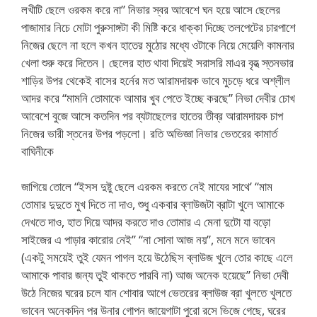
লখীটি ছেলে ওরকম করে না” নিভার স্বর আবেশে ঘন হয়ে আসে ছেলের
পাজামার নিচে মোটা পুরুসাঙ্গটা কী মিষ্টি করে ধাক্কা দিচ্ছে তলপেটের চারপাশে
নিজের ছেলে না হলে কখন হাতের মুঠোর মধ্যে ওটাকে নিয়ে মেয়েলি কামনার
খেলা শুরু করে দিতেন। ছেলের হাত থাবা দিয়েই সরাসরি মাএর বৃহত্‍ স্তনভার
শাড়ির উপর থেকেই বাসের হর্নের মত আরামদায়ক ভাবে মুচড়ে ধরে অশ্লীল
আদর করে “মামনি তোমাকে আমার খুব পেতে ইচ্ছে করছে” নিভা দেবীর চোখ
আবেশে বুজে আসে কতদিন পর ব্যটাছেলের হাতের তীব্র আরামদায়ক চাপ
নিজের ভারী স্তনের উপর পড়লো। রতি অভিজ্ঞা নিভার ভেতরের কামার্ত
বাঘিনীকে
জাগিয়ে তোলে “ইসস দুষ্টু ছেলে এরকম করতে নেই মাযের সাথে’ “মাম
তোমার দুদুতে মুখ দিতে না দাও, শুধু একবার ব্লাউজটা ব্রাটা খুলে আমাকে
দেখতে দাও, হাত দিয়ে আদর করতে দাও তোমার এ মেনা দুটো যা বড়ো
সাইজের এ পাড়ার কারোর নেই” “না সোনা আজ নয়”, মনে মনে ভাবেন
(একটু সময়েই তুই যেমন পাগল হয়ে উঠেছিস ব্লাউজ খুলে তোর কাছে এলে
আমাকে পাবার জন্য তুই থাকতে পারবি না) আজ অনেক হয়েছে” নিভা দেবী
উঠে নিজের ঘরের চলে যান শোবার আগে ভেতরের ব্লাউজ ব্রা খুলতে খুলতে
ভাবেন অনেকদিন পর উনার গোপন জায়েগাটা পুরো রসে ভিজে গেছে, ঘরের