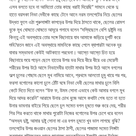
এসব বলতে হবে না আমিতো তোর কাছে ধরাই দিয়েছি” সামনে থেকে দু
হাতে বয়সকা নিভা দেবীকে কাছে টেনে আনে নরম তলপেটের নিচে ছেলের
উদ্ধত ফুলে ওঠা পুরুসাঙ্গটা কাপড়ের উপর দিয়ে ঠাসতে থাকে, ছেলের রোমশ
বুকে মুখ ঘোষতে ঘোষতে আদূরে গলাযে বলেন “দস্যিছেলে বেশি দুষ্টুমি নয়
কিন্তু এই অবস্থায়ে তোর সঙ্গে বিছানায়ে যাব আমাকে জড়িয়ে চুপটি করে
শুবি?রতন জানে এই অবস্থায়ে মামনিকে কাছে পেলে ব্যাপারটা অনেক দূর
যাবার সম্ভাবনা কেউই আটকাতে পরবেনা। আস্তে আস্তে চিত হয়ে
বিছানায়ে শুয়ে পড়েন ছেলে হাতের উপর ভর দিয়ে ধীরে ধীরে ওর মেয়েলী
শরীরের উপর উঠে আসে নিভাদেবীর হাতটা মাথার উপর উঠে আসে বগলের
অল্প চুলের গোছায ছেলে মুখ নামিয়ে আনে, প্রথমে আলতো চুমু খায়ে পর পর,
ফরসা বগোলের কালো চুলে ঠোঁট ঘষে নিভা দেবী ছেলের মাথার চুলে বিলি
কেটে দিতে দিতে বলেন “উফ ফ, উমম সোনা এভাবে কেউ আমার বগলে মুখ
দিয়ে আদর করেনি” আরামে উনার চোখ বুজে আসে কথাটা শেষ হতে না হতে
উনার ভাবনার বাইরে গিয়ে ছেলে চুল সমেত বগল চূষতে শুরু করে দেয়, শরীর
শির শির করতে থাকে মাথার পুরোটা নিজের বগোলের উপর চেপে ধরে বলেন
“অসভ্য দুষ্টু, আমার দুষ্টু সোনা মা এর বগল চূষতে খুব ভাল লাগছে বুঝি?
তলপেটের উপর জওয়ান ছেলের ঠাসা ঠাশী, ছেলের পাজামা সমেত লিঙ্গটা
ক্রমাগত বাটাছেলের আদর জানাচ্ছে অনেকদিনের ইচ্ছাটা জেগে উঠেছে