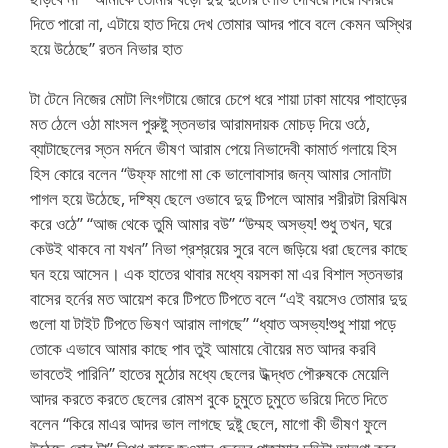
দিতে পারো না, এটায়ে হাত দিয়ে দেখ তোমার আদর পাবে বলে কেমন অস্থির
হয়ে উঠেছে” রতন নিভার হাত
টা টেনে নিজের মোটা লিংগটায়ে জোরে চেপে ধরে শায়া ঢাকা মাযের পাহাড়ের
মত ঠেলে ওঠা মাংসল পুরুষ্টু স্তনভার আরামদায়ক মোচড় দিয়ে ওঠে,
ব্যাটাছেলের স্তন মর্দনে ভীষণ আরাম পেয়ে নিভাদেবী কামার্ত গলায়ে হিস
হিস কোরে বলেন “উফ্ফ মাগো মা কে ভালোবাসার জন্য আমার সোনাটা
পাগল হয়ে উঠেছে, দষ্ষ্যি ছেলে ওভাবে দুদু টিপলে আমার শরীরটা রিমঝিম
করে ওঠে” “আজ থেকে তুমি আমার বউ” “উম্মহ অসভ্য! শুধু তখন, ঘরে
কেউই থাকবে না যখন” নিভা প্রশ্রয়ের সুরে বলে জড়িয়ে ধরা ছেলের কাছে
ঘন হয়ে আসেন। এক হাতের থাবার মধ্যে বয়সকা মা এর বিশাল স্তনভার
বাসের হর্নের মত আয়েশ করে টিপতে টিপতে বলে “এই বয়সেও তোমার দুদু
গুলো যা টাইট টিপতে ভিষণ আরাম লাগছে” “ধ্যাত অসভ্য!শুধু শায়া পড়ে
তোকে এভাবে আমার কাছে পাব তুই আমায়ে বৌয়ের মত আদর করবি
ভাবতেই পারিনি” হাতের মুঠোর মধ্যে ছেলের উধ্দ্ধত পৌরুষকে মেয়েলি
আদর করতে করতে ছেলের রোমশ বুকে চুমুতে চুমুতে ভরিয়ে দিতে দিতে
বলেন “কিরে মাএর আদর ভাল লাগছে দুষ্টু ছেলে, মাগো কী ভীষণ ফুলে