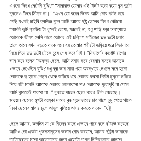
এখনো ক্ষিধে মেটেনি বুঝি?” “সারারাত তোমার এই টাইট বড়ো বড়ো বূব্স দুটো
চূষলেও ক্ষিধে মিটবে না।” “এখন তো ঘরের ভিতর আমি তোর বউই হয়ে
গেছি যখনই চাইবি ব্লাউজ খুলে আমি আমার দুষ্টু ছেলের ক্ষিধে মেটাবো।
“মামনি তুমি ব্লাউজ টা খুলেই রেখো, পরবেই না, শুধু শাড়ি পড়া অবস্থায়ে
তোমাকে ভীষণ সেক্সি লাগে তোমার এই চল্লিশ সাইজের দুদু দুটো চলার
তালে তালে যখন নড়তে থাকে মনে হয় তোমার শরীরটা জড়িয়ে ধরে বিছানায়ে
নিয়ে গিয়ে দুদু দুটো চটকে চুষে শেষ করে দিই। “নিভাদেবি কপোট রাগের
ভান করে বলেন “অসভ্য ছেলে, আমি স্নান করে বেরবার সময়ে আমাকে
ওভাবে দেখেছিস বুঝি? শুধু ব্রা আর সায়া পড়া অবস্থায়ে দেখলে মনে হতো
তোমাকে দু হাতে পেছন থেকে জড়িয়ে ধরে তোমার ফরসা পিঠটা চুমুতে ভরিয়ে
দিয়ে বলি মামনি আমাকে তোমার ভালোবাসা দাও তোমাকে পুরোপুরি না পেলে
আমি ঘুমাতেই পারবো না।” বুঝতে পারেন ছেলে ঘরেও উকি মেরেছে।
জওয়ান ছেলের মুখটা বয়ষ্কা মায়ের বৃহত্‍ স্তনভারের চার পাশে চুমু খেতে থাকে
নিভা ছেলের মাথার চুলে আঙুল বুলিয়ে আদর করতে থাকেন “দুষ্টু
ছেলে আমার, কতদিন মা কে নিজের কাছে এভাবে পাবে বলে ছটফট করেছে
আমিও তো একটা পুরুসমানুসের অভাব বোধ করতাম, আমার দুষ্টুটা আমাকে
ব্যাটাছেলের মতো ভালোবাসার জন্য এতোটা পাগল নিশ্চিতভাবে জানতে