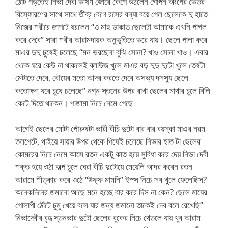
ঠোঁট পড়তেই নিভা দেবী ভীষণ জোরে কেঁপে উঠলেন গোপন অংগের ভেতর
বিস্ফোরণের সাথে সাথে তীব্র বেগে রসের বন্যা বয়ে গেল ছেলেকে দু হাতে
নিজের শরীরে জাপটে ধরলেন “ও মাহ ডাকাত ছেলেটা আমাকে এখনি পাগল
করে দেবে” সারা শরীর আরামদায়ক অনুভূতিতে ভরে যায়। ছেলে পালা করে
মাএর দুদু চুষেই চলেছে “মন ভরছেনা বুঝি সোনা? খাও সোনা খাও। এবার
থেকে ঘরে কেউ না থাকলেই ব্লাউজ খুলে মাএর বড় দুদু দুটো খুলে তেষটা
মেটাতে দেবে, বৌয়ের মতো আদর করতে দেবে অসভ্য দসস্যু ছেলে
কতোক্ষণ ধরে চুষে চলেছে” নগ্ন স্তনের উপর রাখা ছেলের মাথার চুলে বিলি
কেটে দিতে থাকেন। পাজামা নিচে নেমে গেছে
আগেই ছেলের মোটা পৌরুষটা ভারী বীচি দুটো বার বার বয়স্কা মাএর নরম
তলপেটে, থাইয়ে সায়ার উপর থেকে পিষেই চলেছে নিভার হাত টা ছেলের
কোমরের নিচে নেমে আসে রতন একটু কাত হয়ে সুবিধা করে দেয় নিভা দেবী
শক্ত হয়ে ওঠা অল্প চুলে ঘেরা বীচি দুটোয়ে মেয়েলি আদর করেন রতন
আরামে শীত্কার করে ওঠে “উফ্ফ মামনি” ইস্স নিচে সব খুলে ফেলেছিস?
অনেকদিনের জমানো আছে মনে হচ্ছে বার করে দিস না কেন? ছেলে মাযের
গোলাপী ঠোঁটে চুমু খেয়ে বলে যার জন্য জমানো তাকেই দেব বলে রেখেছি”
নিভাদেবীর বৃহত্‍ স্তনভার দুটো ছেলের বুকের নিচে থেতলে যায় খুব আরাম