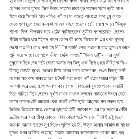
হয়ে মাথাটা তুলে খোপাটা খুলে ফেলেন রতন নিভার উপরে উঠে আসে জওয়ান
ছেলের শক্ত বুকের নিচে উনার সায়াতে ঢাকা বৃহত্‍ মাংসল স্তন দুটো চাপে
পীষে যায়ে “মামনি হাত নামিও না” ফরসা বাহুতে আলতো করে চুমু খেতে
খেতে অল্প চুলে ঘেরা বয়সকা মা এর বগলে ছেলের ঠোঁট নেমে আসে “উফ্ফ
মাগো” নিভা শীত্কার করে ওঠেন ব্যাটাছেলের সুতীব্র বগলচোষণে ছেলের
পীঠটা জড়িয়ে ধরে “ইস্স পাগল ছেলে কী ভাবে নিজের মা এর বগল চুসছে
দেখো কত দিন সেভ করা হয় নি” “না মামনি সেভ করবেনা হাত তুলে যে ভাবে
তুমি শুয়ে আছো তোমাকে ভীষণ সেক্সি লাগছে” “উমম দুষ্টু” মা এর মুখটা
চুমুতে ভরিয়ে দেয় “দুষ্ট সোনা আমার সব কিছু এক দিনে খেয়ে নীবি? আমিও
কিন্তু তোরটা মুখের ভেতরে নিয়ে আদর করব অনেকখন, তখন কিন্তু লক্ষী
ছেলের মত শুয়ে থাকতে হবে ছটফট করা চলবে না” রতন সায়ার দড়ির গিঁট
আলগা করে দেয়, চোখ আলগা করে বোজা নিভাদেবি বুঝতে পারেন সায়াটা
নিচে নামিয়ে দিয়ে ছেলের মুখটা মাএর মাংসল স্তনের পাহাড়ের উপরে নেমে
আসে অনেকখানি জায়েগা ঘেরা খয়েরি বোঁটা দুটো আঙূরের মত শক্ত হয়ে
উঠেছে উত্তেজনায়ে, ছেলের তৃষ্ণার্ত ঠোঁট বয়সকা মা এর বড় স্তনের বোঁটা
দুটোয বারে বারে তীব্র চোষনে নিভা কেঁপে ওঠে আরামে “এইই দুষ্টু ছেলে
অতখন আমার দুদুতে মুখ দিয়েও তৃপ্তি হয় নি, উফ্ফ আবার ডাকাত টা মায়ের
বুকের উপর ঝাপিয়ে পড়েছে” “আজ আমাদের ভালোবাসার প্রথম রাত, শুধু