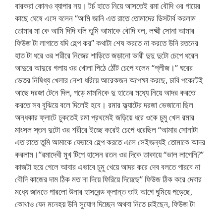
বারকরা কোনও ব্যাপার নয়। টর্চ হাতে নিয়ে আসতেই রমা বৌদি ওর গায়ের
কাছে ঘেষে এসে বলেন “আমি জানি এত রাতে তোমাদের ডিসটার্ব করলাম
তোমার মা কে আমি দিদি বলি তুমি আমাকে বৌদি বল, লক্ষ্মী সোনা আমার
ফিউজ টা লাগাতে যদি হেল্প কর” কথাটা শেষ করতে না করতে উনি রতনের
হাত টা ধরে ওর শরীরে নিজের শাড়িতে জড়ানো ভারী দুদু দুটো চেপে ধরেন
আদুরে আদুরে গলায় ওর খোলা পিঠে ঠোঁট চেপে বলেন “প্লীজ।” ঘরের
ভেতর নিষিধ্য খেলার নেশা ধরিয়ে আরেকজন অপেক্ষা করছে, চাবি পকেটেই
আছে দরজা টেনে দিল, পড়ে মামনিকে দু হাতের মধ্যে নিয়ে আদর করতে
করতে সব বুঝিয়ে বলে দিলেই হবে। রমার ফ্ল্যাটের দরজা ভেজানো ছিল
অন্ধকার ফ্লাটে ঢুকতেই রমা প্রথমেই জড়িয়ে ধরে ওকে চুমু খেল রমার
মাংসল স্তন দুটো ওর শরীরে ইচ্ছে করেই চেপে ধরেছিল “আমার সোনাটা
এত রাতে তুমি আমাকে যেভাবে হেল্প করতে এলে সেইজন্যই তোমাকে আদর
করলাম।”রমাদেবী মুখ টিপে হাসেন রতন ওর দিকে তাকায়ে “ভাল লাগেনি?”
কাজটা হয়ে গেলে আবার এভাবে চুমু খেয়ে আদর করে দেব বলতে পারবে না
বৌদি কাজের দাম ঠিক মত না দিয়ে ফিরিয়ে দিয়েছে” ফিউজ ঠিক করে দেবার
মধ্যে জানতে পারলো উনার হাসবেন্ড ক্লান্ত তাই আগে ঘুমিয়ে পড়েছে,
কোথাও যেন মনেহয় উনি সুযোগ দিচ্ছেন অথবা নিতে চাইছেন, ফিউজ টা