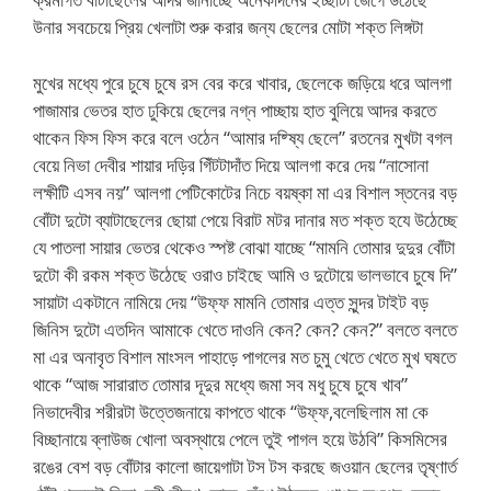
উনার সবচেয়ে প্রিয় খেলাটা শুরু করার জন্য ছেলের মোটা শক্ত লিঙ্গটা
মুখের মধ্যে পুরে চুষে চুষে রস বের করে খাবার, ছেলেকে জড়িয়ে ধরে আলগা
পাজামার ভেতর হাত ঢুকিয়ে ছেলের নগ্ন পাচ্ছায় হাত বুলিয়ে আদর করতে
থাকেন ফিস ফিস করে বলে ওঠেন “আমার দষ্ষ্যি ছেলে” রতনের মুখটা বগল
বেয়ে নিভা দেবীর শায়ার দড়ির গিঁটটাদাঁত দিয়ে আলগা করে দেয় “নাসোনা
লক্ষীটি এসব নয়” আলগা পেটিকোটের নিচে বয়ষ্কা মা এর বিশাল স্তনের বড়
বোঁটা দুটো ব্যাটাছেলের ছোয়া পেয়ে বিরাট মটর দানার মত শক্ত হযে উঠেচ্ছে
যে পাতলা সায়ার ভেতর থেকেও স্পষ্ট বোঝা যাচ্ছে “মামনি তোমার দুদুর বোঁটা
দুটো কী রকম শক্ত উঠেছে ওরাও চাইছে আমি ও দুটোয়ে ভালভাবে চুষে দি”
সায়াটা একটানে নামিয়ে দেয় “উফ্ফ মামনি তোমার এত্ত সুন্দর টাইট বড়
জিনিস দুটো এতদিন আমাকে খেতে দাওনি কেন? কেন? কেন?” বলতে বলতে
মা এর অনাবৃত বিশাল মাংসল পাহাড়ে পাগলের মত চুমু খেতে খেতে মুখ ঘষতে
থাকে “আজ সারারাত তোমার দূদুর মধ্যে জমা সব মধু চুষে চুষে খাব”
নিভাদেবীর শরীরটা উত্তেজনায়ে কাপতে থাকে “উফ্ফ,বলেছিলাম মা কে
বিচ্ছানায়ে ব্লাউজ খোলা অবস্থায়ে পেলে তুই পাগল হয়ে উঠবি” কিসমিসের
রঙের বেশ বড় বোঁটার কালো জায়েগাটা টস টস করছে জওয়ান ছেলের তৃষ্ণার্ত