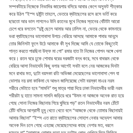
সম্পর্কটায়ে নিজেকে নিভাদির জায়েগায় বসিয়ে আবার কেপে অস্ফুট শীত্কার
করে উঠল “ইস্স দুষ্টুটা তাহলে, ভেতরে ব্যটাছেলের রসে রসে ভর্তি করে
ছারতো আর ভাল লাগলেও উনি রতনের মুখে নিজের স্তনের বোঁটাটা আরো
চেপে ধরে বলতেন “দুষ্টু ছেলে আমার আর ঢালিস না, ভেতর থেকে কামনায়ে
ভরা ব্যাটাছেলের ভালোবাসা উপচে বেরিয়ে আসছে আমাকে পাবার আনন্দে
তোর জিনিসটা ফুলে উঠে আমাকে কী সুখ দিচ্ছে আমি যে তোকে কিছুতেই
শান্ত করতে পারছিনা উফ্ফ মা গো” রমার হাত টা নিজের গোপন অঙ্গে খেলা
করে। রতন ঘরে ঢুকে শোবার ঘরের দরজাটা বন্ধ করে, সবে বাথরূম থেকে
বেরিয়ে আসা নিভাদেবি কিছু বলার আগেই সবটা বলে নেয় আজকের দিনটা
মনে রাখার মত, দুটো বয়সকা রতি অভিজ্ঞা মেয়েছেলের ভালোবাসা পেল যা
ভোলার নয় রমা কাকিমা যে আগুন জালিয়েচ্ছে সেটা বয়স্কা মাএর নরম
শরীরে মেটাতে হবে “মামনি” শুধু মাত্র শায়া দিয়ে ঢাকা নিভাদেবীর ভারী নরম
শরীরটা দু হাতে সামনা সামনি জড়িয়ে ধরে “উমম না আজকে অনেক রাত হয়ে
গেছে সোনা নিজের বিছানায় গিয়ে ঘুমিয়ে পড়” রতন নিভাদেবীর নরম ঠোঁটে
ঠোঁট বসিয়ে আগ্রাসী চুমু খেতে খেতে বলে “আজকে থেকে তোমার বিছানায়ই
আমার বিছানা” “ইস্স এত রাতে ব্যাটাছেলের সোহাগ নেবার অভ্যেশ আমার
অনেক দিন চলে গেছে এহচ্ছে মেয়েছেলেদের কাছে নেশার মত, ধরলে
ছাড়বে না” “আমাকে তোমার বড়ো দুদু দুটোর লোভ দেখিয়ে দিয়ে ফিরিয়ে