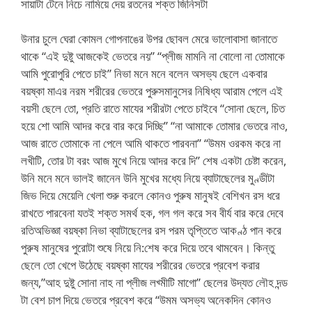
সায়াটা টেনে নিচে নামিয়ে দেয় রতনের শক্ত জিনিসটা
উনার চুলে ঘেরা কোমল গোপনাঙের উপর ছোবল মেরে ভালোবাসা জানাতে
থাকে “এই দুষ্টু আজকেই ভেতরে নয়” “প্লীজ মামনি না বোলো না তোমাকে
আমি পুরোপুরি পেতে চাই” নিভা মনে মনে বলেন অসভ্য ছেলে একবার
বয়ষ্কা মাএর নরম শরীরের ভেতরে পুরুসমানুসের নিষিধ্য আরাম পেলে এই
বয়সী ছেলে তো, প্রতি রাতে মাযের শরীরটা পেতে চাইবে “সোনা ছেলে, চিত
হয়ে শো আমি আদর করে বার করে দিচ্ছি” “না আমাকে তোমার ভেতরে নাও,
আজ রাতে তোমাকে না পেলে আমি থাকতে পারবনা” “উমম ওরকম করে না
লখীটি, তোর টা বরং আজ মুখে নিয়ে আদর করে দি” শেষ একটা চেষ্টা করেন,
উনি মনে মনে ভালই জানেন উনি মুখের মধ্যে নিয়ে ব্যাটাছেলের মুণ্ডীটা
জিভ দিয়ে মেয়েলি খেলা শুরু করলে কোনও পুরুষ মানুষই বেশিখন রস ধরে
রাখতে পারবেনা যতই শক্ত সমর্থ হক, গল গল করে সব বীর্য বার করে দেবে
রতিঅভিজ্ঞা বয়ষ্কা নিভা ব্যাটাছেলের রস পরম তৃপ্তিতে আকণ্ঠ পান করে
পুরুষ মানুষের পুরোটা শুষে নিয়ে নি:শেষ করে দিয়ে তবে থামবেন। কিন্তু
ছেলে তো খেপে উঠেছে বয়ষ্কা মাযের শরীরের ভেতরে প্রবেশ করার
জন্য,”আহ দুষ্টু সোনা নাহ না প্লীজ লখ্মীটি মাগো” ছেলের উদ্যত লৌহ দন্ড
টা বেশ চাপ দিয়ে ভেতরে প্রবেশ করে “উমম অসভ্য অনেকদিন কোনও