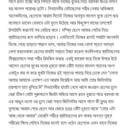
লাগে রতন ইচ্ছে করে পিসতে থাকে নিজের বুকের নিচে বয়সকা মাএর ভীষণ
বড় মাংসল পয়োধর দুটো। নিভাদেবীর বেটাছেলের শরীর নেবার অভিজ্ঞতা
অনেকদিনের, ছেলেকে আরাম দিতেই নিজের অনাবৃত মাংসল বুকে চেপে ধরে
মনেমনে ভাবেন যেভাবে এটা ফুলে উঠেছে আর কিছুক্ষণ মাযের তলপেটে
ঠাসাঠাসি করলেই সব বেরিয়ে যাবে। দষ্ষ্যি ছেলে আমার পেটের নিচে
ব্যাটাছেলের রসে ভাসিয়ে ছাড়বে। এমনিতেই নিজের রসেই সায়াটা অনেকটা
ভিজে গেছে ছাড়তে পারলে ভাল, আবার নিজের নধর খোলা স্তনে অসভ্য
খেলা করতেথাকা ছেলের মাথাটা সরাতে ইচ্ছা করেনা কতদিনপরে ব্যাটাছেলের
তীব্রচোষনে সারা শরীর রিমঝিম করছে একটু কায়েদা করে নিজে উপরে উঠে
আসেন ছেলের মুখের মধ্যে চূষতে থাকা বোঁটা সমেত মাংসল স্তনের অংশ
একটুও বার না করে মুখটা নিজের দুই স্তনের পাহাড় দিয়ে ঢেকে দেন “সোনা
আমার আমাকে এতক্ষণ এত আরাম দিয়েছিস আয় আমি তোর জিনিসটার
চারপাশে হাত বুলিয়ে দি” নিভাদেবীর হাতটা নেমে আসে জওয়ান ছেলের চুলে
ঘেরা ভীষণ মোটা পুরুসাংগে জিবটা শুকিয়ে আসে রতন বুঝতে পারে বয়সকা মা
এর আঙুল গুলো ওর চুলে ঘেরা শক্ত জিনিসটার আসে পাশে কী সুন্দর হাত
বুলাচ্ছে আরাম পেয়ে ছেলে আর জোরে দুদুর বোঁটা চূষতে থাকে “তোর এটা
আজ থেকে আমার” মেয়েলি শরীরে ব্যাটাছেলের রস খাবার অনন্ত তৃষ্ণা
শরীরের ক্ষিধে মেটাবে নিজের মনেই বলে ওঠেন ছেলেকে এমন ভাবে নিজের