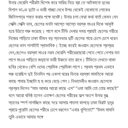
উনার মেয়েলি শরীরটা বিশেষ করে সারির নিচে ব্রা তে আটকানো দুধের
বিশাল ভাণ্ড দুটো ও ভারী পাচ্ছা দেখে উপর থেকেই যেকোনো লোকের
জিনিসপত্র শক্ত করার পক্ষে যথেষ্ট। উনার চলা ফেরা কথা বার্তা কেমন যেন
সেক্সি সেক্সি ভাব, ছেলের মনটা আস্তে আস্তে বয়স্ক মাএর দিকে আকৃষ্ট
হয়ে উঠতে শুরু করেছে। পাশে বসে টিভি দেখার সময় প্রায়ই ছেলের শরীরে
নিজের শাড়িতে ঢাকা ভীষন বড় স্তনভার দুটি ছেলের গায়ে চেপে চেপে ধরেন
ছেলের ভাল লাগাটাই স্বাভাবিক। ইচ্ছে করেই জওয়ান ছেলেকে প্রশ্রয়
দেন,ছেলেও বয়স্কা মাএর নরম মেয়েলি শরীরেরছোয়া পেতে পেতে নেশার মত
লাগে মাএর শাড়িতে জড়ানো ভারী উরুতে হাত রাখে। টিভিতে দেখতে থাকা
ছবির থেকেও বেশি ওদের প্রেমিক প্রেমিকা লাগে। প্রথম প্রথম এভাবে
শুরু হয়েছিল দুই তিনদিন পর একলা ঘরের ভিতর বয়স্কা মামনিকে আরো
কাছে পাবার ইচ্ছাটা হু হু করে বেড়ে গেল। নিভাদেবীও জওয়ান ছেলেকে
প্রশ্রয দিলেন “মাম আমার আরো কাছে এস” “ওমা আমি তো তোর কাছেই”
বলে আরো ঘনিষ্ঠ হলেন এতক্ষণ ছেলের শরীরের অল্প অংশে উনার বৃহত্‍
স্তনের স্পর্শ লাগচ্ছিল কাছে সরে আসায় পাতলা কাপড়ে ঢাকা বিরাট দুদূর
প্রায়ে পুরোটা ছেলের শরীরে চেপে ধরলেন “এবার খুশিতো?” “উমম মামনি
তুমি এভাবে আমার সঙ্গে