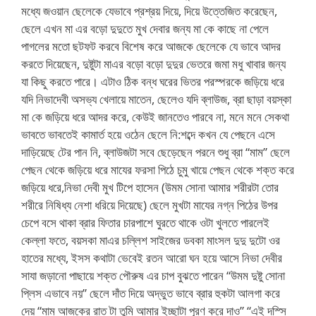
মধ্যে জওয়ান ছেলেকে যেভাবে প্রশ্রয় দিয়ে, দিয়ে উত্তেজিত করেছেন,
ছেলে এখন মা এর বড়ো দুদুতে মুখ দেবার জন্য মা কে কাছে না পেলে
পাগলের মতো ছটফট করবে বিশেষ করে আজকে ছেলেকে যে ভাবে আদর
করতে দিয়েছেন, দুষ্টুটা মাএর বড়ো বড়ো দুদুর ভেতরে জমা মধু খাবার জন্য
যা কিছু করতে পারে। এটাও ঠিক বন্ধ ঘরের ভিতর পরস্পরকে জড়িয়ে ধরে
যদি নিভাদেবী অসভ্য খেলায়ে মাতেন, ছেলেও যদি ব্লাউজ, ব্রা ছাড়া বয়স্কা
মা কে জড়িয়ে ধরে আদর করে, কেউই জানতেও পারবে না, মনে মনে সেকথা
ভাবতে ভাবতেই কামার্ত হয়ে ওঠেন ছেলে নি:শব্দে কখন যে পেছনে এসে
দাড়িয়েছে টের পান নি, ব্লাউজটা সবে ছেড়েছেন পরনে শুধু ব্রা “মাম” ছেলে
পেছন থেকে জড়িয়ে ধরে মাযের ফরসা পিঠে চুমু খায়ে পেছন থেকে শক্ত করে
জড়িয়ে ধরে,নিভা দেবী মুখ টিপে হাসেন (উমম সোনা আমার শরীরটা তোর
শরীরে নিষিধ্য নেশা ধরিয়ে দিয়েছে) ছেলে মুখটা মাযের নগ্ন পিঠের উপর
চেপে বসে থাকা ব্রার ফিতার চারপাশে ঘুরতে থাকে ওটা খুলতে পারলেই
কেল্লা ফতে, বয়সকা মাএর চল্লিশ সাইজের ডবকা মাংসল দুদু দুটো ওর
হাতের মধ্যে, ইসস কথাটা ভেবেই রতন আরো ঘন হয়ে আসে নিভা দেবীর
সাযা জড়ানো পাছায়ে শক্ত পৌরুষ এর চাপ বুঝতে পারেন “উমম দুষ্টু সোনা
প্লিস এভাবে নয়” ছেলে দাঁত দিয়ে অদ্ভুত ভাবে ব্রার হুকটা আলগা করে
দেয় “মাম আজকের রাত টা তুমি আমার ইচ্ছাটা পূরণ করে দাও” “এই দস্সি