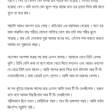
গঠনে। দেহ তা কেমন যেন বলিষ্ঠ রাম পাঠার মত হয়েছে। সিনাটা চওড়া
হয়েছে বেশ। মাই গুলো যেন ঝুলে পড়ে যাচ্ছে মনে হয় দুহাত দিয়ে ধরি যাতে
খুলে না পরে যায়।
পাছাটা আরও মাংশল হয়ে গেছে। থাই/রান এর ব্যাসারধ বেরেছে। মনে হয়
বাবা সারাদিন মার শরীরে দোলনা লাগিয়ে দোল খায় তাই মার শরীর ঝুলে
পরেছে। মার এই দেহখানা পুরা আমার মনের মত, এইসব লক্ষ করতে করতে
আমার ধন পুরাদমে খাড়া।
অনেক্ষন অপেক্ষা করার পর বাবা এলেন বাসায়। আমাকে দেখে তিনি বেপক
খুশি। তিনি বেশি কথা না বলে মাকে খেতে দিতে বললেন এবং আরও বললেন
যে খেয়ে তিনি চলে যাবেন। আমি পাসের রুমে গিয়ে বসে রইলাম আর টি ভি
দেখতেছিলাম। বাবা খেয়েই চলে গেলেন। আমি আর মা তারপর খেলাম।
মা সব ধুইয়ে তারপর পাসের ঘরে এলেন আমি তখন টি ভি দেখছিলাম। দুজন
বসে বসে আড্ডা দিছছিলাম আর টি ভি দেখছিলাম।
গ্রীষ্মকাল ছিল তখন। চারিদিকে গরম। তাও কি ভ্যাপসা গরম। আমি সর্বদা
জিন্*স প্যান্টই পরি।