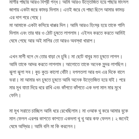
মাগীর পাছায় আরও বিশ্রী গন্ধ। আমি আরও উত্তেজিত হয়ে পাছার মাংসল
জাগায় একটা জরে কামড় দিলাম। এতই জরে যে পাছা ছিলে আমার কামড়
এর দাগ পরে গেছে।
মা আমাকে একটা কসিয়ে থাপ্পর দিল। আমি আরও হিংস্র হয়ে তাকে গালি
দিলাম এবং তার ঘার ও ঠোট চুষতে লাগলাম। এইসব করতে করতে আমিই
ঘেমে গেছে আর অই মাগির তো আরও অবস্থা খারাপ।
এখন মাগী বলে দে তোর বাড়া দে চুষি। মা ছোট বাবুর মত চুষতে লাগল।
আমি তাকে আদর করতে লাগলাম। আলোতে তাকে অনেক সুন্দর লাগছিল।
ঝুলা ঝুলা সব। কুচ কুচে কালো বোঁটা। বগলতলা আর গুদ এর দিকে বালে
ভরা। মা আমার ধন চুষতে চুষতে আমি অনেক উত্তেজিত হয়ে যাই। পরে
মার মুখ যাতা দিয়ে ধরে রাখি এবং কাঁপতে কাঁপতে এক দলা মাল মার মুখে
ফেলি।
মা মুখ সরাতে চাচ্ছিল আমি ধরে রেখেছিলাম। মা ওআক থু করে আমার বুকে
মাল ফেলল এরপর কাশতে কাশতে একদলা থু থু আর কফ ফেলল। ২ জনেই
ঘেমে অস্থির। আমি বলি মা কি করলেন।