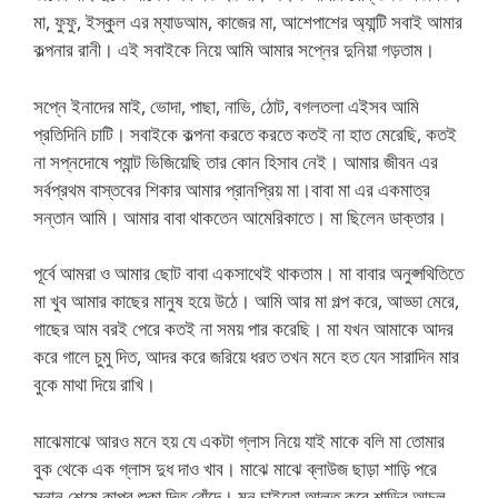
মা, ফুফু, ইস্কুল এর ম্যাডআম, কাজের মা, আশেপাশের অ্যান্টি সবাই আমার
কল্পনার রানী। এই সবাইকে নিয়ে আমি আমার সপ্নের দুনিয়া গড়তাম।
সপ্নে ইনাদের মাই, ভোদা, পাছা, নাভি, ঠোট, বগলতলা এইসব আমি
প্রতিদিনি চাটি। সবাইকে কল্পনা করতে করতে কতই না হাত মেরেছি, কতই
না সপ্নদোষে প্যান্ট ভিজিয়েছি তার কোন হিসাব নেই। আমার জীবন এর
সর্বপ্রথম বাস্তবের শিকার আমার প্রানপ্রিয় মা।বাবা মা এর একমাত্র
সন্তান আমি। আমার বাবা থাকতেন আমেরিকাতে। মা ছিলেন ডাক্তার।
পূর্বে আমরা ও আমার ছোট বাবা একসাথেই থাকতাম। মা বাবার অনুপ্সথিতিতে
মা খুব আমার কাছের মানুষ হয়ে উঠে। আমি আর মা গল্প করে, আড্ডা মেরে,
গাছের আম বরই পেরে কতই না সময় পার করেছি। মা যখন আমাকে আদর
করে গালে চুমু দিত, আদর করে জরিয়ে ধরত তখন মনে হত যেন সারাদিন মার
বুকে মাথা দিয়ে রাখি।
মাঝেমাঝে আরও মনে হয় যে একটা গ্লাস নিয়ে যাই মাকে বলি মা তোমার
বুক থেকে এক গ্লাস দুধ দাও খাব। মাঝে মাঝে ব্লাউজ ছাড়া শাড়ি পরে
স্নান শেষে কাপর শুকা দিত রোঁদে। মন চাইতো আলত করে শাড়ির আচল