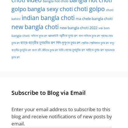
choti video
bangla hot choti
bangla hot choti
golpo
choti golpo
bangla sexy choti
choti
indian bangla choti
ma chele bangla choti
kahini
new bangla choti
new bangla choti 2022
vai bon
অফিসে চুদার গল্প
আত্মকাহিনী
আন্টিকে চুদার গল্প
খালা-মাসিকে চুদার গল্প
গ্রামের মেয়ে
bangla choti
ছাত্র-ছাত্রীর চুদাচদির গল্প
পিসি-ফুফুকে চুদার গল্প
চুদার গল্প
প্রেমিক-প্রেমিকাকে চুদার গল্প
বন্ধু-
ভাই-বোনের চুদাচুদির গল্প
ভাবিকে চুদার গল্প
বান্ধবীর চুদাচুদির গল্প
বাংলা চটি
বৌদিকে চুদার গল্প
ম্যাডামকে
চুদার গল্প
Subscribe to Blog via Email
Enter your email address to subscribe to this
blog and receive notifications of new posts by
email.