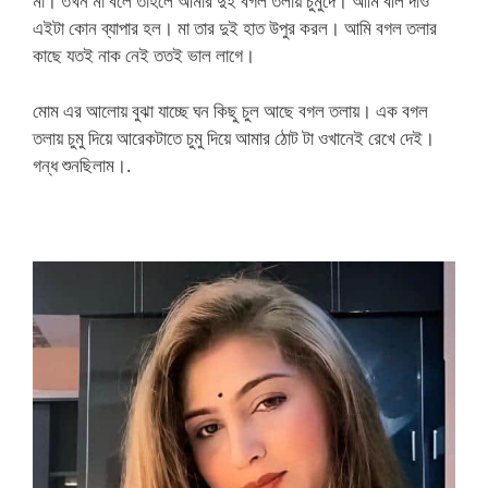
মা। তখন মা বলে তাহলে আমার দুই বগল তলায় চুমুদে। আমি বলি দাও
এইটা কোন ব্যাপার হল। মা তার দুই হাত উপুর করল। আমি বগল তলার
কাছে যতই নাক নেই ততই ভাল লাগে।
মোম এর আলোয় বুঝা যাচ্ছে ঘন কিছু চুল আছে বগল তলায়। এক বগল
তলায় চুমু দিয়ে আরেকটাতে চুমু দিয়ে আমার ঠোট টা ওখানেই রেখে দেই।
গন্ধ শুনছিলাম।.