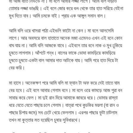
মা আজ বাতি নিভভে না। মা বলে আমার লজ্জা লাগে। আমি বলি দাড়াও
তোমার লজ্জা ভাঙছি। এই বলে জোর করে গুদ থেকে তার হাত সরিয়ে যেইনা
মুখ দিতে যাব। আমি চমকে যাই। প্রায় এক আঙ্গুল সমান বাল।
আমি বলি ওরে খাসরা পাঠা এইগুলি কাটো না কেন। মা বলে আলসেমি
লাগে। আর অবসরে বাল হাতাতে অনেক মজা এমেনও এখন এই বনে কোন
বাঘ যায় না। আমি বলি আজকে যাবে। এইবলে তার বনে নাক ও মুখ ঢুকিয়ে
চুষতে লাগলাম। আঁশটে গন্ধ। বালের ফাকে ভোদা কামড়িয়ে কামড়িয়ে
চুষতে চুষতে একটা বাল আমার দাত আটকে যায়। আমি পরে হাত দিয়ে টা
বের করি।
মা হাসে। অনেকক্ষণ পরে আমি বলি মা ফ্যান টা অফ করে দেই তাতে ঘাম
বের হবে। এই বলে আবার গেলাম বনে। মা বলে ওরে কামড়ে আজ পুরা বন
সাবার করে ফেল। মা দুই রান দিয়ে আমাকে জাবরে ধরে। ভোদার রাস্তা
ধরে যেতে যেতে পাছায় চলে গেলাম। যাত্রা পথে কুচকির ময়লা (যা রান ও
পাছার চিপায় জমে) সব চেটে খেয়ে ফেললাম। এরপর পাছার ফুটা চাটলাম
তখন মা কুত্তার মত হয়েছিল চুষার সুবিধারথে।