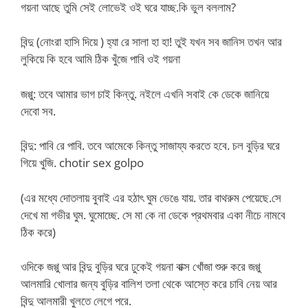
গয়না আছে তুমি সেই লোভেই ওই ঘরে যাচ্ছ.কি ভুল বললাম?
বিন্দু (নোংরা হাসি দিয়ে ) হ্যা রে সালা হা হা! তুই যখন সব জানিস তখন আর
লুকিয়ে কি হবে আমি ঠিক খুঁজে পাবি ওই গয়না
জগ্গু: তবে আমার ভাগ চাই কিন্তু. নইলে এখনি সবাই কে ডেকে জানিয়ে
দেবো সব.
বিন্দু: পাবি রে পাবি. তবে আমেকে কিন্তু সাজায্য করতে হবে. চল বুড়ির ঘরে
গিয়ে খুজি. chotir sex golpo
(এর মধ্যে দোতলায় বুবাই এর হঠাৎ ঘুম ভেঙে যায়. তার বাথরুম পেয়েছে.সে
দেখে মা গভীর ঘুম. ঘুমোচ্ছে. সে মা কে না ডেকে প্রথমবার একা নীচে নামবে
ঠিক করে)
ওদিকে জগ্গু আর বিন্দু বুড়ির ঘরে ঢুকেই গয়না বাক্স খোঁজা শুরু করে জগ্গু
আলমারি খোলার জন্য বুড়ির বালিশ তলা থেকে আস্তে করে চাবি নেয় আর
বিন্দু আলমারী খুলতে লেগে পরে.