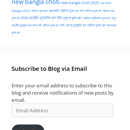
new bangla choti
new bangla choti 2022
vai bon
অফিসে চুদার গল্প
আত্মকাহিনী
আন্টিকে চুদার গল্প
খালা-মাসিকে চুদার গল্প
গ্রামের মেয়ে
bangla choti
ছাত্র-ছাত্রীর চুদাচদির গল্প
পিসি-ফুফুকে চুদার গল্প
চুদার গল্প
প্রেমিক-প্রেমিকাকে চুদার গল্প
বন্ধু-
ভাই-বোনের চুদাচুদির গল্প
ভাবিকে চুদার গল্প
বান্ধবীর চুদাচুদির গল্প
বাংলা চটি
বৌদিকে চুদার গল্প
ম্যাডামকে
চুদার গল্প
Subscribe to Blog via Email
Enter your email address to subscribe to this
blog and receive notifications of new posts by
email.
Email
Address