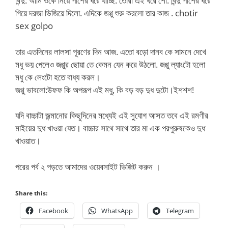
বিন্দু: আমি ওকে নিয়ে পাশের ঘরে যাচ্ছি. তোরা এই ঘরে শো. বিন্দু পাশের ঘরে
গিয়ে দরজা ভিজিয়ে দিলো. এদিকে জগ্গু শুরু করলো তার কাজ . chotir
sex golpo
তার এতদিনের লালসা পূরণের দিন আজ. এতো বড়ো দানব কে সামনে দেখে
মধু ভয় পেলেও জগ্গুর ছোয়া তে কেমন যেন করে উঠলো. জগ্গু ল্যাংটো হলো
মধু কে লেংটো হতে বাধ্য করল।
জগ্গু ভাবলো:উফফ কি অপরূপ এই মধু, কি বড় বড় দুধ দুটো।ইশশশ!
যদি বাচ্চাটা জন্মানোর কিছুদিনের মধ্যেই এই সুযোগ আসত তবে এই রমণীর
মাইয়ের দুধ খাওয়া যেত। বাচ্চার সাথে সাথে তার মা এক পরপুরুষকেও দুধ
খাওয়াত।
পরের পর্ব ২ পড়তে আমাদের ওয়েবসাইট ভিজিট করুন ।
Share this:
Facebook
WhatsApp
Telegram