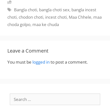
চটি
Tags
Bangla choti
,
bangla choti sex
,
bangla incest
choti
,
chodon choti
,
incest choti
,
Maa Chhele
,
maa
choda golpo
,
maa ke chuda
Leave a Comment
You must be
logged in
to post a comment.
Search
for: