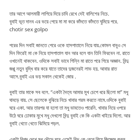
তার আগে আলমারী লাগিয়ে দিয়ে চাবি রেখে দেই বালিশের নিচে.
বুবাই ভূত দানব এর ভয়ে পেয়ে মা মা করে কাঁদতে কাঁদতে ঘুমিয়ে পরে.
chotir sex golpo
পরের দিন সবাই জানতে পেরে ওকে হাসপাতালে নিয়ে যায়.কোমল বাবুও সে
দিন ফিরেই মা কে নিয়ে হাসপাতাল যান আর বলে যান তিনি ফিরবেন না. রাতে
ওখানেই থাকবেন. ওদিকে সবাই ভাবে গিন্নি মা রাতে পরে গিয়ে অজ্ঞান. বিন্দু
জগ্গু নতুন বুদ্ধি বার করে যাতে তাদের দুজনেরই লাভ হয়. আবার রাত
আসে.বুবাই এর ভয় সকাল থেকেই জোর .
বুবাই তার মাকে সব বলে. “একটা দৈত্য আমার মুখ চেপে ধরে ছিলো মা” মধু
ঘাবড়ে যায়. সে ছেলেকে বুঝিয়ে নিচে খাবার গরম করতে নামে.ওদিকে বুবাই
ঘরে একা. আর তারপর যা হলো তা মধু ভাবতেও পারেনি. খাবার নিয়ে ওপরে
উঠে ঘরে ঢোকার মুখে মধু দেখলো বিন্দু বুবাই কে কি একটা খাইয়ে দিলো. আর
বুবাই খেতে খেতে ঝিমিয়ে পড়ল.
একটা বিপদ দেখে মধু দৌড়ে ঘরে এসেই বিন্দু কে রেগে গিয়ে জিজ্ঞেস করল