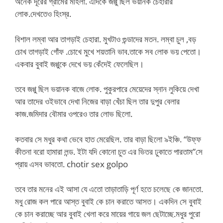
অনেক দূরের গ্রামের মহিলা. এদিকে জগ্গু ছিল ভয়ানক চেহারার
লোক.দেখতেও হিংস্র.
বিশাল লম্বা আর তাগড়াই চেহারা. মুখটাও গুন্ডাদের মতন. লম্বা চুল ,বড়
চোখ তাগড়াই গোঁফ .চোখে মুখে শয়তানি ভাব.তাকে সব লোক ভয় পেতো।
একবার বুবাই জগ্গুকে দেখে ভয় কেঁদেই ফেলেছিল।
তবে জগ্গু ছিল ভয়ানক বাজে লোক. পুকুরপারে মেয়েদের স্নান লুকিয়ে দেখা
আর তাদের ওইভাবে দেখা নিজের বাড়া খেঁচা ছিল তার দুপুর বেলার
কাজ.জমিদার বৌমার ওপরেও তার লোভ ছিলো.
কতবার সে মধুর কথা ভেবে হাত মেরেছিল. তার বাড়া ছিলো ৯ইঞ্চি. “উফ্ফ
কীতনা বরো হামারা লন্ড. ইটা যদি কোনো চুত এর ভিতর ঢুকাতে পারতাম”সে
প্রায় এসব ভাবতো. chotir sex golpo
তবে তার মনের এই আসা যে এতো তাড়াতাড়ি পূর্ণ হতে চলেছে কে জানতো.
মধু রোজ কল পারে আস্ত বুবাই কে চান করাতে আসত। একদিন সে বুবাই
কে চান করাচ্ছে আর বুবাই খেলা করে মায়ের গায়ে জল ছেটাচ্ছে.মধুর পুরো