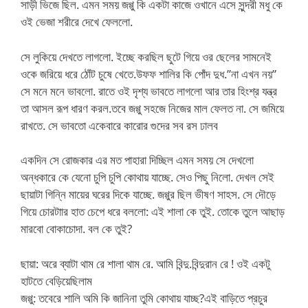
সাড়ী ভিজে ছিল. এমন সময় জগ্গু কি একটা কাজে ওখানে এসে সুন্দরী মধু কে
ওই ভেজা শরীরে দেখে ফেললো.
সে লুকিয়ে দেখতে লাগলো. ইচ্ছে করছিল ছুটে গিয়ে ওর ছেলের সামনেই
ওকে জরিয়ে ধরে ঠোঁট চুষে খেতে.উফফ শালির কি পোঁদ দুধ.”না এখন নয়”
সে মনে মনে ভাবলো. রাতে ওই দৃশ্য ভাবতে লাগলো আর তার হিংশ্র যন্ত্র
তা আসল রূপ ধারণ করল.তবে জগ্গু সহজে নিজের মাল ফেলত না. সে জমিয়ে
রাখতে. সে ভাবতো একেবারে কারোর গুদের সব রস ঢালব
একদিন সে রোজকার এর মত পাহারা দিচ্ছিল এমন সময় সে দেখলো
অন্ধকারে কে যেনো চুপি চুপি কোথায় যাচ্ছে. সেও পিছু নিলো. দেখল সেই
ছায়াটা গিন্নি মায়ের ঘরের দিকে যাচ্ছে. জগ্গুর ছিল ভীষণ সাহস. সে দৌড়ে
গিয়ে চোরটাার হাত চেপে ধরে বললো: এই শালা কে তুই. তোকে তুলে আছাড়
মারবো বোকাচোদা. বল কে তুই?
ছায়া: অরে ব্যাটা থাম রে শালা থাম রে. আমি বিন্দু.বিন্দুরান রে ! ওই একটু
হাটতে বেড়িয়েছিলাম
জগ্গু: তবেরে শালি অমি কি জানিনা তুমি কোথায় যাচ্ছ?এই বাড়িতে প্রচুর