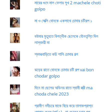
মায়ের গুদে মাল ফেলার সুখ 2 machele choti
golpo
মা ও সেক্সি বোনকে একসাথে চোদার চটিগল্প ১
বউমার মৃত্যুতে বিপত্নীক ছেলেকে যৌনতৃপ্তি দিল
লাস্যময়ী মা
শ্বশুরবাড়িতে কচি শালি চোদার গল্প
ঝড়ের রাতে বোনকে চোদার চটি গল্প vai bon
chodar golpo
দিনে মা ছেলের অভিনয় রাতে স্বামী স্ত্রী ma
choda chele 2023
গ্রামীণ নদীচরে মাকে বিয়ে করে তালাকপ্রাপ্ত
জোয়ান ছেলে (পর্ব-৯) - মা-ছেলের চুদার গল্প