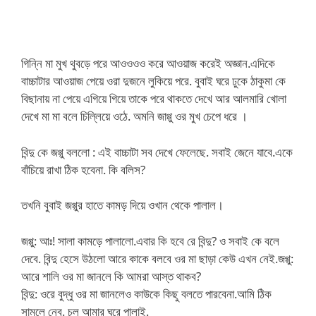
গিন্নি মা মুখ থুবড়ে পরে আওওওও করে আওয়াজ করেই অজ্ঞান.এদিকে
বাচ্চাটার আওয়াজ পেয়ে ওরা দুজনে লুকিয়ে পরে. বুবাই ঘরে ঢুকে ঠাকুমা কে
বিছানায় না পেয়ে এগিয়ে গিয়ে তাকে পরে থাকতে দেখে আর আলমারি খোলা
দেখে মা মা বলে চিল্লিয়ে ওঠে. অমনি জাগ্গু ওর মুখ চেপে ধরে ।
বিন্দু কে জগ্গু বললো : এই বাচ্চাটা সব দেখে ফেলেছে. সবাই জেনে যাবে.একে
বাঁচিয়ে রাখা ঠিক হবেনা. কি বলিস?
তখনি বুবাই জগ্গুর হাতে কামড় দিয়ে ওখান থেকে পালাল।
জগ্গু: আঃ! সালা কামড়ে পালালো.এবার কি হবে রে বিন্দু? ও সবাই কে বলে
দেবে. বিন্দু হেসে উঠলো আরে কাকে বলবে ওর মা ছাড়া কেউ এখন নেই.জগ্গু:
আরে শালি ওর মা জানলে কি আমরা আস্ত থাকব?
বিন্দু: ওরে বুদ্ধু ওর মা জানলেও কাউকে কিছু বলতে পারবেনা.আমি ঠিক
সামলে নেব. চল আমার ঘরে পালাই.