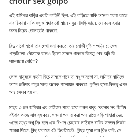
chotir sex golpo
এই জমিদার বাড়ির একটা কাহিনী ছিল. এই বাড়িতে নাকি অনেক গয়না আছে
যার ঠিকানা নাকি শুধু জমিদার বৌ মানে মধুর শাশুড়ি জানে. সে বয়স হবার
জন্য নিচের তোলাতেই থাকতো.
বিন্দু মাঝে মাঝে তার দেখা শুনা করতে. তার লোভী দৃষ্টি শাশুড়ির চোখেও
পড়েছিলো. বৌমাকে বলেও ছিলো সামলে থাকতে.কিন্তু শেষ অব্দি কি
সামলানো গেছিল?
লোভ মানুষকে কতটা নিচে নামতে পারে তা মধু জানতো না. জমিদার বাড়িতে
আগে জমিদার বাবুর সময় অনেক পালোয়ান থাকতো. কুস্তি হতো.কিন্তু এখন
আর সেসব হয় না.
মাত্র ৩ জন জমিদার এর লাঠিয়াল থাকে তারা কমল বাবুর বেবসার সব জিনিষ
বইবার কাজে সাহায্য করে. খাজনা আদায় করা আর রাতে বাড়ি পাহারা দেয়.
ওদের মধ্যে জগ্গু সিং বলে এক বিশাল চেহারার লাঠিয়াল বাড়ির উত্তর দিকটা
পাহারা দিতো. বিন্দু থাকতো ওই ডিকটাতেই. বিন্দুর পুরো নাম বিন্দু রানী. সে