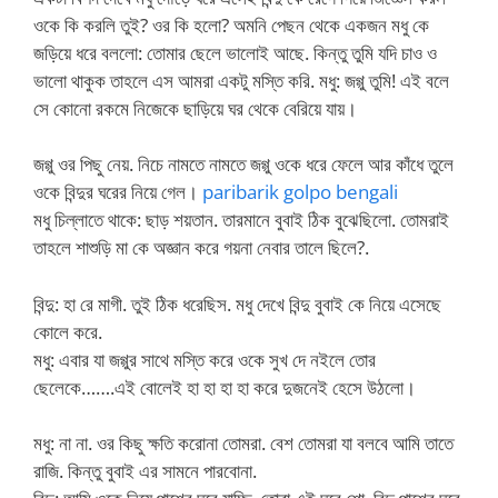
ওকে কি করলি তুই? ওর কি হলো? অমনি পেছন থেকে একজন মধু কে
জড়িয়ে ধরে বললো: তোমার ছেলে ভালোই আছে. কিন্তু তুমি যদি চাও ও
ভালো থাকুক তাহলে এস আমরা একটু মস্তি করি. মধু: জগ্গু তুমি! এই বলে
সে কোনো রকমে নিজেকে ছাড়িয়ে ঘর থেকে বেরিয়ে যায়।
জগ্গু ওর পিছু নেয়. নিচে নামতে নামতে জগ্গু ওকে ধরে ফেলে আর কাঁধে তুলে
ওকে বিন্দুর ঘরের নিয়ে গেল।
paribarik golpo bengali
মধু চিল্লাতে থাকে: ছাড় শয়তান. তারমানে বুবাই ঠিক বুঝেছিলো. তোমরাই
তাহলে শাশুড়ি মা কে অজ্ঞান করে গয়না নেবার তালে ছিলে?.
বিন্দু: হা রে মাগী. তুই ঠিক ধরেছিস. মধু দেখে বিন্দু বুবাই কে নিয়ে এসেছে
কোলে করে.
মধু: এবার যা জগ্গুর সাথে মস্তি করে ওকে সুখ দে নইলে তোর
ছেলেকে…….এই বোলেই হা হা হা হা করে দুজনেই হেসে উঠলো।
মধু: না না. ওর কিছু ক্ষতি করোনা তোমরা. বেশ তোমরা যা বলবে আমি তাতে
রাজি. কিন্তু বুবাই এর সামনে পারবোনা.