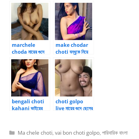
ছেলের বাড়া গল্প 5
সামনেই বউকে চোদার
চটিগল্প ১
marchele
make chodar
choda মায়ের গুদে
choti বন্ধুকে নিয়ে
ছেলের বাড়া 2
মাকে চোদার গল্প
bengali choti
choti golpo
kahani ভাইয়ের
live মায়ের গুদে ছেলের
বৌয়ের গুদে বাড়া চোদার
বাড়া গল্প 6
গল্প
Categories
Ma chele choti
,
vai bon choti golpo
,
পারিবারিক বাংলা