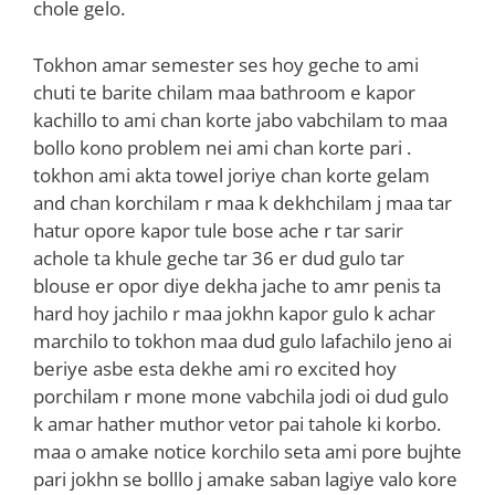
chole gelo.
Tokhon amar semester ses hoy geche to ami
chuti te barite chilam maa bathroom e kapor
kachillo to ami chan korte jabo vabchilam to maa
bollo kono problem nei ami chan korte pari .
tokhon ami akta towel joriye chan korte gelam
and chan korchilam r maa k dekhchilam j maa tar
hatur opore kapor tule bose ache r tar sarir
achole ta khule geche tar 36 er dud gulo tar
blouse er opor diye dekha jache to amr penis ta
hard hoy jachilo r maa jokhn kapor gulo k achar
marchilo to tokhon maa dud gulo lafachilo jeno ai
beriye asbe esta dekhe ami ro excited hoy
porchilam r mone mone vabchila jodi oi dud gulo
k amar hather muthor vetor pai tahole ki korbo.
maa o amake notice korchilo seta ami pore bujhte
pari jokhn se bolllo j amake saban lagiye valo kore