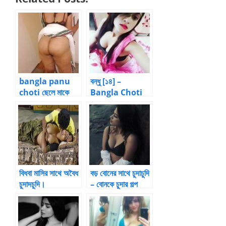
bangla panu
বন্ধু [১৪] –
choti ছেলে মাকে
Bangla Choti
জোর করে চুদলো – 2
Collections
by বাবু
বিধবা মাসির সাথে অবৈধ
বড় বোনের সাথে চুদাচুদি
চুদাদচুদি।
– বোনকে চুদার গল্প