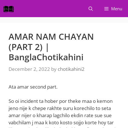
Skip
Menu
to
content
AMAR NAM CHAYAN
(PART 2) |
BanglaChotikahini
December 2, 2022
by
chotikahini2
Ata amar second part.
So oi incident ta hober por theke maa o kemon
jeno nije k chepe rakhte suru korechilo to seta
amar nijer o kharap lagchilo ekdin rate sue sue
vabchilam j maa k koto kosto sojjo korte hoy tar