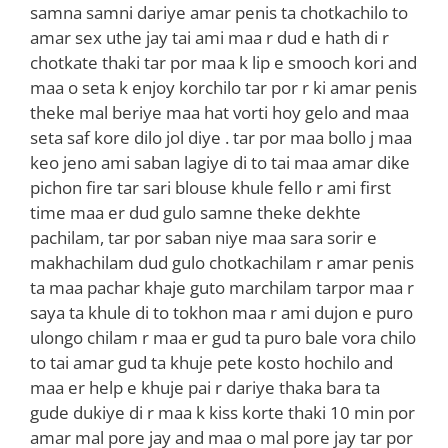
samna samni dariye amar penis ta chotkachilo to
amar sex uthe jay tai ami maa r dud e hath di r
chotkate thaki tar por maa k lip e smooch kori and
maa o seta k enjoy korchilo tar por r ki amar penis
theke mal beriye maa hat vorti hoy gelo and maa
seta saf kore dilo jol diye . tar por maa bollo j maa
keo jeno ami saban lagiye di to tai maa amar dike
pichon fire tar sari blouse khule fello r ami first
time maa er dud gulo samne theke dekhte
pachilam, tar por saban niye maa sara sorir e
makhachilam dud gulo chotkachilam r amar penis
ta maa pachar khaje guto marchilam tarpor maa r
saya ta khule di to tokhon maa r ami dujon e puro
ulongo chilam r maa er gud ta puro bale vora chilo
to tai amar gud ta khuje pete kosto hochilo and
maa er help e khuje pai r dariye thaka bara ta
gude dukiye di r maa k kiss korte thaki 10 min por
amar mal pore jay and maa o mal pore jay tar por