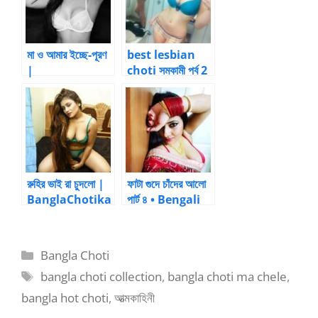
মা ও আমার ইচ্ছে-পূরণ
best lesbian
|
choti সমকামী পর্ব 2
BanglaChotika
| Bangla choti
hini
kahini
রুহির ভাই রা চুদলো |
ফাটা গুদে চাঁদের আলো
BanglaChotika
পার্ট ৪ • Bengali
hini
Sex Stories
Categories
Bangla Choti
Tags
bangla choti collection
,
bangla choti ma chele
,
bangla hot choti
,
আত্মকাহিনী