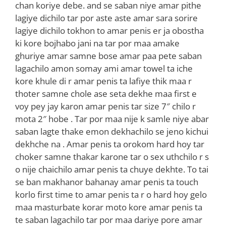
chan koriye debe. and se saban niye amar pithe
lagiye dichilo tar por aste aste amar sara sorire
lagiye dichilo tokhon to amar penis er ja obostha
ki kore bojhabo jani na tar por maa amake
ghuriye amar samne bose amar paa pete saban
lagachilo amon somay ami amar towel ta iche
kore khule di r amar penis ta lafiye thik maa r
thoter samne chole ase seta dekhe maa first e
voy pey jay karon amar penis tar size 7″ chilo r
mota 2″ hobe . Tar por maa nije k samle niye abar
saban lagte thake emon dekhachilo se jeno kichui
dekhche na . Amar penis ta orokom hard hoy tar
choker samne thakar karone tar o sex uthchilo r s
o nije chaichilo amar penis ta chuye dekhte. To tai
se ban makhanor bahanay amar penis ta touch
korlo first time to amar penis ta r o hard hoy gelo
maa masturbate korar moto kore amar penis ta
te saban lagachilo tar por maa dariye pore amar