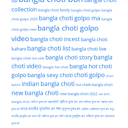
app
collection
bangla choti family
bangla choti golpo
bangla
bangla choti golpo ma
choti golpo 2020
bangla
bangla choti golpo
choti golpo new
video
bangla choti incest
bangla choti
bangla choti list
kahani
bangla choti live
bangla choti story
bangla
bangla choti ma sele
choti video
bangla hot choti
bangla hot choti
golpo
choti golpo
bangla sexy choti
choti
indian bangla choti
ma chele bangla choti
kahini
new bangla choti
new bangla choti 2022
vai bon
অফিসে চুদার গল্প
আত্মকাহিনী
আন্টিকে চুদার গল্প
খালা-মাসিকে চুদার গল্প
গ্রামের মেয়ে
bangla choti
ছাত্র-ছাত্রীর চুদাচদির গল্প
পিসি-ফুফুকে চুদার গল্প
চুদার গল্প
প্রেমিক-প্রেমিকাকে চুদার গল্প
বন্ধু-
ভাই-বোনের চুদাচুদির গল্প
ভাবিকে চুদার গল্প
বান্ধবীর চুদাচুদির গল্প
বাংলা চটি
বৌদিকে চুদার গল্প
ম্যাডামকে
চুদার গল্প