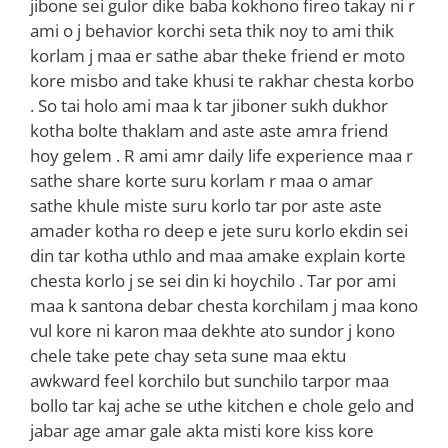
jibone sei gulor dike baba kokhono fireo takay ni r
ami o j behavior korchi seta thik noy to ami thik
korlam j maa er sathe abar theke friend er moto
kore misbo and take khusi te rakhar chesta korbo
. So tai holo ami maa k tar jiboner sukh dukhor
kotha bolte thaklam and aste aste amra friend
hoy gelem . R ami amr daily life experience maa r
sathe share korte suru korlam r maa o amar
sathe khule miste suru korlo tar por aste aste
amader kotha ro deep e jete suru korlo ekdin sei
din tar kotha uthlo and maa amake explain korte
chesta korlo j se sei din ki hoychilo . Tar por ami
maa k santona debar chesta korchilam j maa kono
vul kore ni karon maa dekhte ato sundor j kono
chele take pete chay seta sune maa ektu
awkward feel korchilo but sunchilo tarpor maa
bollo tar kaj ache se uthe kitchen e chole gelo and
jabar age amar gale akta misti kore kiss kore