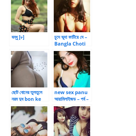
বন্ধু [৮]
চুদে ভুদা ফাটিয়ে দে –
Bangla Choti
Kahani
ছোট বোনের তুলতুলে
new sex panu
নরম দুধ bon ke
আয়ামিলাইজড – পর্ব –
chodar golpo
16 by আয়ামিল