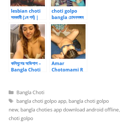
lesbian choti
choti golpo
সমকামী (১ম পর্ব) |
bangla চোদনসঙ্গম
Bangla choti
– দক্ষিণী বৌদি – 10
kahini
শেষ | Bangla
choti kahini
কলিযুগের অভিশাপ –
Amar
Bangla Choti
Chotomami R
Golpo
Ami – Bangla
choti golpo
Categories
Bangla Choti
Tags
bangla choti golpo app
,
bangla choti golpo
new
,
bangla choties app download android offline
,
choti golpo