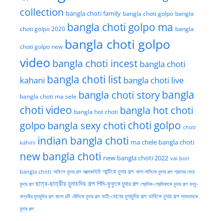
collection
bangla choti family
bangla choti golpo
bangla
bangla choti golpo ma
choti golpo 2020
bangla
bangla choti golpo
choti golpo new
video
bangla choti incest
bangla choti
bangla choti list
kahani
bangla choti live
bangla choti story
bangla
bangla choti ma sele
choti video
bangla hot choti
bangla hot choti
golpo
choti golpo
bangla sexy choti
choti
indian bangla choti
ma chele bangla choti
kahini
new bangla choti
new bangla choti 2022
vai bon
অফিসে চুদার গল্প
আত্মকাহিনী
আন্টিকে চুদার গল্প
খালা-মাসিকে চুদার গল্প
গ্রামের মেয়ে
bangla choti
ছাত্র-ছাত্রীর চুদাচদির গল্প
পিসি-ফুফুকে চুদার গল্প
চুদার গল্প
প্রেমিক-প্রেমিকাকে চুদার গল্প
বন্ধু-
ভাই-বোনের চুদাচুদির গল্প
ভাবিকে চুদার গল্প
বান্ধবীর চুদাচুদির গল্প
বাংলা চটি
বৌদিকে চুদার গল্প
ম্যাডামকে
চুদার গল্প