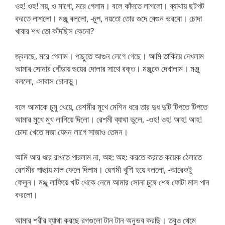
ওহ! ওহ! নয়, ও মাগো, মরে গেলাম। বলে কাঁদতে লাগলো। ব্যাথায় ছটপট
করতে লাগলো। মঞ্জু বললো, -চুপ, নয়তো তোর গুদে বেগুন ভরবো। চোদা
খাবার শখ তো কাঁদছিস কেনো?
জ্বলছে, মরে গেলাম। পাছুতে আগুন লেগে গেছে। আমি তাকিয়ে দেখলাম
আমার সোনার গোঁড়ায় গুয়ের দোলার সাথে রক্ত। মঞ্জুকে দেখালাম। মঞ্জু
বললো, -সাবাস চোদাড়ু।
বলে আমাকে চুমু খেয়ে, রেশমীর মুখে মেশিন ধরে তার দুধ দুটি টিপতে টিপতে
আমার মুখে মুখ লাগিয়ে দিলো। রেশমী ব্যাথা ভুলে, -ওহ! ওহ! আহ! আহ!
চোদা খেতে মজা যেমন লাগে সাজাও তেমন।
আমি আর ধরে রাখতে পারলাম না, অহ: অহ: করতে করতে কয়েক ঠেলাতে
রেশমীর পাছায় মাল ফেলে দিলাম। রেশমী খুশি হয়ে বললো, -আরেকটু
ফেলুন। মঞ্জু লাফিয়ে খাট থেকে নেমে আমার সোনা চুষে শেষ ফোটা মাল পান
করলো।
আমার শরীর ব্যাথা করছে রগগুলো টান টান অনুভব করছি। তবুও থেমে