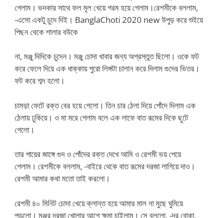
গেলাম। ভদকার সাথে ফল মূল খেয়ে গরম হয়ে গেলাম।রেশমীকে বললাম,
-এসো একটু চুদে দিই। BanglaChoti 2020 new উপুড় করে শুইয়ে
পিছন থেকে শালার বউকে
না, মঞ্জু দিদিকে চুদেন। মঞ্জু চোদা খাবার জন্য অপ্রস্তুত ছিলো। ওকে ফট
করে ফেলে দিয়ে এক ধাক্কায় পুরো লিঙ্গটা চালান করে দিলাম গুদের ভিতর।
ফট করে শব্দ হলো।
চামড়া ফেটে রক্ত বের হয়ে গেলো। তিন চার ঠেলা দিয়ে পোঁদে দিলাম এক
ঠেলায় ঢুকিয়ে। ও মা মরে গেলাম বলে এক লাফে বাত রূমের দিকে ছুটে
গেলো।
তার পায়ের জাঙ্গে গুদ ও পোঁদের রক্ত দেখে আমি ও রেশমী ভয় পেয়ে
গেলাম। রেশমীকে বললাম, -বাইরে থেকে বাত রূমের দরজা লাগিয়ে দাও।
রেশমী আমার কথা মতো তাই করলো।
রেশমী ৪০ মিনিট চোদা খেয়ে ক্লান্ত হয়ে আমার মাল না মুছে ঘুমিয়ে
পড়লো। মঞ্জুর দরজা খোলার আগে ক্ষমা চাইলাম। সে বললো, -দূর বোকা,