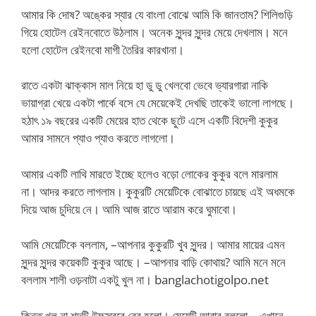
আমার কি দোষ? অঙ্কের স্যার যে বাংলা বোঝে আমি কি জানতাম? শিলিগুড়ি
গিয়ে হোটেল রেইনবোতে উঠলাম। অনেক সুন্দর সুন্দর মেয়ে দেখলাম। মনে
হলো হোটেল রেইনবো মাগী তৈরির কারখানা।
রাতে একটা ঝাক্কাস মাল নিয়ে হা ডু ডু খেলবো ভেবে ভ্যারগারা নাকি
ভায়াগ্রা খেয়ে একটা পার্কে বসে যে মেয়েকেই দেখছি তাকেই ভালো লাগছে।
হঠাৎ ১৯ বছরের একটি মেয়ের হাত থেকে ছুটে এসে একটি বিদেশী কুকুর
আমার সামনে প্যাও প্যাও করতে লাগলো।
আমার একটি লাথি মারতে ইচ্ছে হলেও বড়ো লোকের কুকুর বলে মারলাম
না। আদর করতে লাগলাম। কুকুরটি মেয়েটিকে বোঝাতে চায়ছে এই অধমকে
দিয়ে আজ চুদিয়ে নে। আমি আজ রাতে আরাম করে ঘুমাবো।
আমি মেয়েটিকে বললাম, –আপনার কুকুরটি খুব সুন্দর। আমার মায়ের এমন
সুন্দর সুন্দর কয়েকটি কুকুর আছে। –আপনার বাড়ি কোথায়? আমি মনে মনে
বললাম শালী ওড়নাটা একটু খুল না। banglachotigolpo.net
কিন্তু খুল না শব্দটি উচ্চস্বরে বের হলো। মেয়েটি আবার বললো, –এখানে