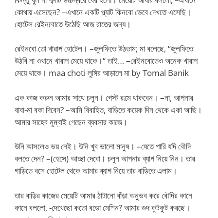
কোথায় এসেছেন? –এখানে একটি প্ল্যাট কিনবো ভেবে দেখতে এসেছি।
হোটেল রেইনবোতে উঠেছি আজ রাতের জন্য।
রেইনবো তো খারাপ হোটেল। –জুলফিতে উঠতাম; মা বলেছে, “জুলফিতে
উঠবি না ওখানে খারাপ মেয়ে থাকে।“ তাই… –রেইনবোতেও অনেক খারাপ
মেয়ে থাকে। maa choti লুঙ্গির আড়ালে মা by Tomal Banik
এক কাজ করুন আমার সাথে চলুন। গেস্ট রূমে থাকবেন। –না, আপনার
বাবা-মা বকা দিবেন? –আমি বিবাহিত, বাড়িতে কয়েক দিন থেকে একা আছি।
আমার সাহেব মুম্বাই গেছেন ব্যবসার কাজে।
উনি আসলেও ভয় নেই। উনি খুব ভালো মানুষ। –যেতে পারি যদি বৌদি
বলতে দেন? –(হেসে) আচ্ছা দেবো। চলুন আপনার ব্যাগ নিয়ে নিন। তার
গাড়িতে বসে হোটেল থেকে আমার ব্যাগ নিয়ে তার বাড়িতে এলাম।
তার বাড়ির কাজের মেয়েটি আমার ঠাটানো বাঁড়া অনুভব করে বৌদির কানে
কানে বললো, -দেখেছো কতো বড়ো মেশিন? আমার গুদ কুটকুট করছে।