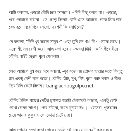
আমি বললাম, -ছাড়ো বৌদি চলে আসবে। –দিদি কিছু বলবে না। -ছাড়ো,
পরে তোমাকে করবো। সে ছেড়ে দিতেই বৌদি এসে আমাকে ডেকে নিয়ে তার
বেড রূমে নিয়ে গিয়ে বললো, -রেশমী কি বলছিলো?
সে বললো, “দিদি খুব ভালো মানুষ?” -ওহ! তুমি মদ খাও কি? –মাঝে মাঝে।
–রেশমী, সব রেডী করো, আজ মজা হবে। –আচ্ছা দিদি। আমি ধীরে ধীরে
বৌদির নাইট ড্রেস খুলে ফেললাম।
সেও আমাকে ধুম করে দিয়ে বললো, -খুব বড়ো নয় তোমার ভায়ের মতো কিন্তু
রাগ একটু বেশী মনে হচ্ছে। বৌদির ঠোট, মুখ, পিঠ, বুকে গরম শ্বাস ও জিভ
দিয়ে বিলি কেটে দিলাম। banglachotigolpo.net
বৌদির ইলিশ মাছের পেটির ছ্যাদায় বাড়াটা ঠেকাতেই বললো, -একটু চেটে
দেখো কেমন লাগে। -পরে চাটবো, আগে চুদতে দাও। –তোমরা, পুরুষদের
চেয়ে আমার কুকুর ভালো ভোদা চেটে দেয়।
আজ তোমার মতো বড়ো লোকের সেক্সি বৌ চুদে ভোদা চেটে কুকুর হয়ে