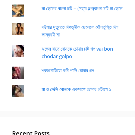
মা ছেলের বাংলা চটি – (সত্য গল্প)বাংলা চটি মা ছেলে
বউমার মৃত্যুতে বিপত্নীক ছেলেকে যৌনতৃপ্তি দিল
লাস্যময়ী মা
ঝড়ের রাতে বোনকে চোদার চটি গল্প vai bon
chodar golpo
শ্বশুরবাড়িতে কচি শালি চোদার গল্প
মা ও সেক্সি বোনকে একসাথে চোদার চটিগল্প ১
Recent Posts