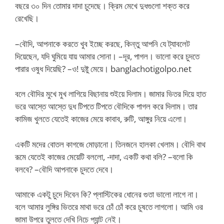
বছরে ৩০ দিন তোমার দাদা চুদেছে। ক্রিম মেখে দুধগুলো শক্ত করে
রেখেছি।
–বৌদি, আপনাকে করতে খুব ইচ্ছে করছে, কিন্তু আপনি যে ট্যাবলেট
দিয়েছেন, যদি ঘুমিয়ে যায় আমার সোনা। –দূর, পাগল। ভালো করে চুদতে
পারার ওষুধ দিয়েছি? –ও! দুষ্টু মেয়ে। banglachotigolpo.net
বলে বৌদির মুখে মুখ লাগিয়ে বিছানায় শুইয়ে দিলাম। জামার ভিতর দিয়ে হাত
ভরে আস্তে আস্তে দুধ টিপতে টিপতে বৌদিকে পাগল করে দিলাম। তার
কামিজ খুলতে যেতেই কাজের মেয়ে কাবাব, রুটি, আঙ্গুর নিয়ে এলো।
একটি মদের বোতল কাগজে মোড়ানো। তিনজনে হালকা খেলাম। বৌদি বাথ
রূমে যেতেই কাজের মেয়েটি বললো, -দাদা, একটি কথা বলি? –বলো কি
বলবে? –বৌদি আপনাকে চুদতে দেবে।
আমাকে একটু চুদে দিবেন কি? প্লাস্টিকের ধোনের গুতা ভালো লাগে না।
বলে আমার লুঙ্গির ভিতরে মাথা ভরে চোঁ চোঁ করে চুষতে লাগলো। আমি ওর
জামা উপরে তুলতে দেখি নিচে প্যান্ট নেই।