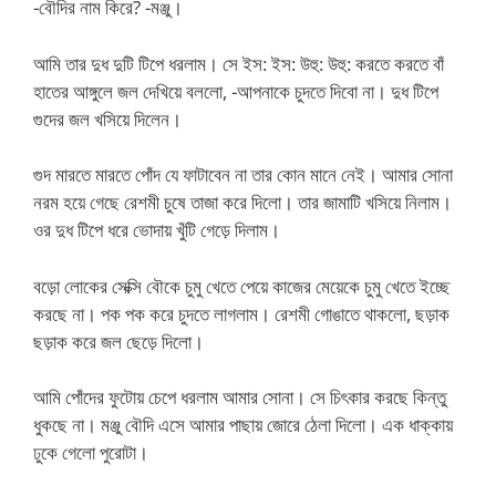
-বৌদির নাম কিরে? -মঞ্জু।
আমি তার দুধ দুটি টিপে ধরলাম। সে ইস: ইস: উহু: উহু: করতে করতে বাঁ
হাতের আঙ্গুলে জল দেখিয়ে বললো, -আপনাকে চুদতে দিবো না। দুধ টিপে
গুদের জল খসিয়ে দিলেন।
গুদ মারতে মারতে পোঁদ যে ফাটাবেন না তার কোন মানে নেই। আমার সোনা
নরম হয়ে গেছে রেশমী চুষে তাজা করে দিলো। তার জামাটি খসিয়ে নিলাম।
ওর দুধ টিপে ধরে ভোদায় খুঁটি গেড়ে দিলাম।
বড়ো লোকের সেক্সি বৌকে চুমু খেতে পেয়ে কাজের মেয়েকে চুমু খেতে ইচ্ছে
করছে না। পক পক করে চুদতে লাগলাম। রেশমী গোঙাতে থাকলো, ছড়াক
ছড়াক করে জল ছেড়ে দিলো।
আমি পোঁদের ফুটোয় চেপে ধরলাম আমার সোনা। সে চিৎকার করছে কিন্তু
ধুকছে না। মঞ্জু বৌদি এসে আমার পাছায় জোরে ঠেলা দিলো। এক ধাক্কায়
ঢুকে গেলো পুরোটা।