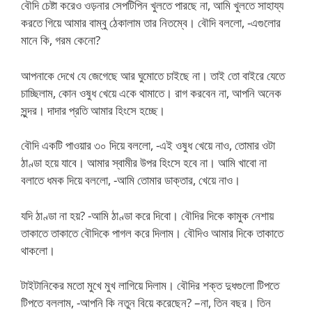
বৌদি চেষ্টা করেও ওড়নার সেপটিপিন খুলতে পারছে না, আমি খুলতে সাহায্য
করতে গিয়ে আমার বাম্বু ঠেকালাম তার নিতম্বে। বৌদি বললো, -এগুলোর
মানে কি, গরম কেনো?
আপনাকে দেখে যে জেগেছে আর ঘুমোতে চাইছে না। তাই তো বাইরে যেতে
চাচ্ছিলাম, কোন ওষুধ খেয়ে একে থামাতে। রাগ করবেন না, আপনি অনেক
সুন্দর। দাদার প্রতি আমার হিংসে হচ্ছে।
বৌদি একটি পাওয়ার ৩০ দিয়ে বললো, -এই ওষুধ খেয়ে নাও, তোমার ওটা
ঠাণ্ডা হয়ে যাবে। আমার স্বামীর উপর হিংসে হবে না। আমি খাবো না
বলাতে ধমক দিয়ে বললো, -আমি তোমার ডাক্তার, খেয়ে নাও।
যদি ঠাণ্ডা না হয়? -আমি ঠাণ্ডা করে দিবো। বৌদির দিকে কামুক নেশায়
তাকাতে তাকাতে বৌদিকে পাগল করে দিলাম। বৌদিও আমার দিকে তাকাতে
থাকলো।
টাইটানিকের মতো মুখে মুখ লাগিয়ে দিলাম। বৌদির শক্ত দুধগুলো টিপতে
টিপতে বললাম, -আপনি কি নতুন বিয়ে করেছেন? –না, তিন বছর। তিন