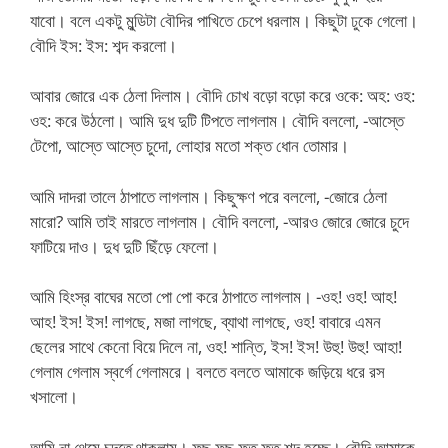
যাবো। বলে একটু মুন্ডিটা বৌদির পাখিতে চেপে ধরলাম। কিছুটা ঢুকে গেলো।
বৌদি ইস: ইস: শব্দ করলো।
আবার জোরে এক ঠেলা দিলাম। বৌদি চোখ বড়ো বড়ো করে ওকে: অহ: ওহ:
ওহ: করে উঠলো। আমি দুধ দুটি টিপতে লাগলাম। বৌদি বললো, -আস্তে
টেপো, আস্তে আস্তে চুদো, লোহার মতো শক্ত ধোন তোমার।
আমি দাদরা তালে ঠাপাতে লাগলাম। কিছুক্ষণ পরে বললো, -জোরে ঠেলা
মারো? আমি তাই মারতে লাগলাম। বৌদি বললো, -আরও জোরে জোরে চুদে
ফাটিয়ে দাও। দুধ দুটি ছিঁড়ে ফেলো।
আমি হিংস্র বাঘের মতো পো পো করে ঠাপাতে লাগলাম। -ওহ! ওহ! আহ!
আহ! ইস! ইস! লাগছে, মজা লাগছে, ব্যাথা লাগছে, ওহ! বাবারে এমন
ছেলের সাথে কেনো বিয়ে দিলে না, ওহ! শান্তি, ইস! ইস! উহু! উহু! আহা!
গেলাম গেলাম স্বর্গে গেলামরে। বলতে বলতে আমাকে জড়িয়ে ধরে রস
খসালো।
আমি না থেমে চুদতে থাকলাম। ফছ ফছ ফত ফত শব্দ হচ্ছে। বৌদি আমাকে