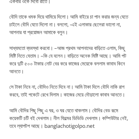
একবার ওকে দিবো রাতে।
বৌদি তাকে ধমক দিয়ে থামিয়ে দিলো। আমি বাইরে চা পান করার জন্য যেতে
চাইলে বৌদি যেতে দিলো না। বললো, -এই এলাকার ছেলেরা ভালো না,
আপনার যা প্রয়োজন আমাকে বলুন।
সাধ্যমতো ব্যবস্থা করবো। –আজ প্রথম আপনাদের বাড়িতে এলাম, কিছু
মিষ্টি নিতে যেতাম। –কি যে বলেন। বাড়িতে অনেক মিষ্টি আছে। আমি পট
করে দুটি ৫০০ টাকার নোট বের করে কাজের মেয়েকে বললাম কাবাব কিনে
আনতে।
সে টাকা নিবে না, বৌদিও নিতে দিবে না। আমি টাকা দিলে বৌদি নাকি রাগ
করবে, তাই পকেটে রেখে দিলাম। কাজের মেয়ে দৌড়ালো কাবাব আনতে।
আমি বৌদির পিছু পিছু এ ঘর, ও ঘর যেতে থাকলাম। বৌদির বেড রূমে
কয়েকটি চটি বই দেখলাম। নীল ফিল্মের ডিভিডি দেখলাম। কম্পিউটার নেই,
তবে ল্যাপটপ আছে। banglachotigolpo.net