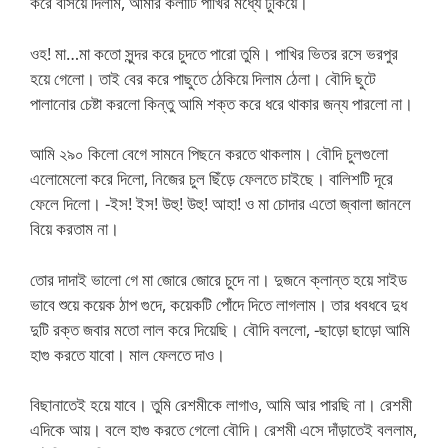
করে বসিয়ে দিলাম, আমার কলাটি পাখির মধ্যে ঢুকিয়ে।
ওহ! মা…মা কতো সুন্দর করে চুদতে পারো তুমি। পাখির ভিতর রসে ভরপুর
হয়ে গেলো। তাই বের করে পাছুতে ঠেকিয়ে দিলাম ঠেলা। বৌদি ছুটে
পালানোর চেষ্টা করলো কিন্তু আমি শক্ত করে ধরে থাকার জন্য পারলো না।
আমি ২৯০ কিলো বেগে সামনে পিছনে করতে থাকলাম। বৌদি চুলগুলো
এলোমেলো করে দিলো, নিজের চুল ছিঁড়ে ফেলতে চাইছে। বালিশটি দূরে
ফেলে দিলো। -ইস! ইস! উহু! উহু! আহা! ও মা চোদার এতো জ্বালা জানলে
বিয়ে করতাম না।
তোর দাদাই ভালো গে মা জোরে জোরে চুদে না। দুজনে ক্লান্ত হয়ে সাইড
ভাবে শুয়ে কয়েক ঠাপ গুদে, কয়েকটি পোঁদে দিতে লাগলাম। তার ধবধবে দুধ
দুটি রক্ত জবার মতো লাল করে দিয়েছি। বৌদি বললো, -ছাড়ো ছাড়ো আমি
হাগু করতে যাবো। মাল ফেলতে দাও।
বিছানাতেই হয়ে যাবে। তুমি রেশমীকে লাগাও, আমি আর পারছি না। রেশমী
এদিকে আয়। বলে হাগু করতে গেলো বৌদি। রেশমী এসে দাঁড়াতেই বললাম,