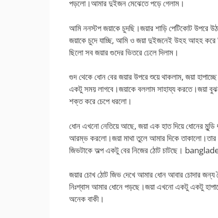
পড়লো।আমার দুইজন মেঝেতে পড়ে গেলাম।
আমি ননস্টপ জয়াকে চুদছি।জয়ার শাড়ি পেটিকোট উপরে উঠ
জয়াকে চুদে যাচ্ছি, আমি ও জয়া দুইজনেই উহহ আহহ করে 
ছিলো সব জয়ার গুদের ভিতরে ঢেলে দিলাম।
গুদ থেকে ধোন বের জয়ার উপরে শুয়ে থাকলাম, জয়া হাপাচ্
একটু সময় লাগবে।জয়াকে বললাম সাহায্য করতে।জয়া বু
শক্ত করে চেপে ধরলো।
ধোন এখনো নেতিয়ে আছে, জয়া এক হাত দিয়ে ধোনের মুন্ডি
আরম্ভ করলো।জয়া মাথা তুলে আমার দিকে তাকালো।তার নরম
জিভটাকে অল্প একটু বের নিজের ঠোট চাটছে। bangla
জয়ার চোখ ঠোট জিভ দেখে আমার ধোন আবার চোদার জন্য
নিঃশ্বাস আমার ধোনে পড়ছে।জয়া এখনো একটু একটু হাপাচ
অনেক বাকী।