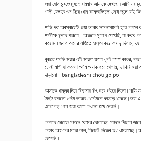
জয়া ধোন চুষতে চুষতে বারবার আমাকে দেখছে।আমি ওর চুল
শালী যেভাবে গুদ দিয়ে ধোন কামড়াচ্ছিলো সেটা ভুলে যা
শাড়ি পরা অবস্থাতেই জয়া আমার সামনাসামনি হয়ে কো
শালীকে চুদতে পারবো,।আজকে সুযোগ পেয়েছি, যা করার 
করেছি।জয়ার কানের লতিতে হাল্কা করে কামড় দিলাম, ওর 
বুঝতে পারছি জয়ার এই জায়গা গুলো খুবই স্পর্শ কাতর, ক
চোটে মাগী যা করলো আমি অবাক হয়ে গেলাম, ভাবিনি জয়া
দাঁড়ালো। bangladeshi choti golpo
আমাকে ধাক্কা দিয়ে বিছানায় চিৎ করে শুইয়ে দিলো।শাড়ি 
টাইট রসালো গুদটা আমার ধোনটাকে কামড়ে ধরেছে।জয়া 
এতো বড় ধোন জয়া আগে কখনো গুদে নেয়নি।
চেচাতে চেচাতে সমানে কোমর দোলাচ্ছে, সামনে পিছনে ডানে
চেহার আগুনের মতো লাল, নিজেই নিজের দুধ খামছাচ্ছে।আম
রেখেছি।