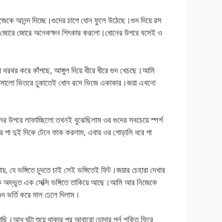
েকে আনন্দ দিচ্ছে।গুদের চাপে ধোন ফুলে উঠেছে।গুদ দিয়ে রস
য়া জোরে জোরে অনেকক্ষন শিৎকার করলো।ধোনের উপরে বসেই ও
থরথর করে কাঁপছে, আঙ্গুল দিয়ে ধীরে ধীরে গুদ খেচছে।আমি
ো রসালো ভিতরে ঢুকাতেই ধোন রসে ভিজে একাকার।জয়া এখনো
 উপরে লাফাচ্ছিলো তখনই বুঝেছিলাম ওর গুদের সবচেয়ে স্পর্শ
 পা দুই দিকে টেনে ফাক করলাম, এবার ওর গোড়ালি ধরে পা
ায়, যে ভঙ্গিতে চুদতে চাই সেই ভঙ্গিতেই ফিট।জয়ার চেহারা দেখার
 অদ্ভুত এক সেক্সি ভঙ্গিতে তাকিয়ে আছে।আমি আর নিজেকে
দ ভর্তি করে মাল ঢেলে দিলাম।
ি।আধ ঘন্টা শুয়ে থাকার পর আবারো চোদার পূর্ন শক্তি ফিরে