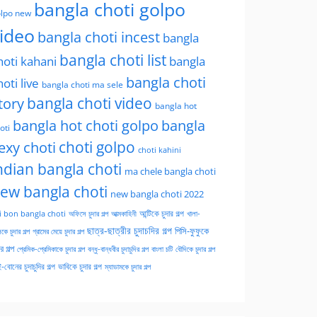
bangla choti golpo
lpo new
ideo
bangla choti incest
bangla
bangla choti list
hoti kahani
bangla
bangla choti
hoti live
bangla choti ma sele
tory
bangla choti video
bangla hot
bangla hot choti golpo
bangla
oti
choti golpo
exy choti
choti kahini
ndian bangla choti
ma chele bangla choti
ew bangla choti
new bangla choti 2022
অফিসে চুদার গল্প
আত্মকাহিনী
আন্টিকে চুদার গল্প
খালা-
i bon bangla choti
ছাত্র-ছাত্রীর চুদাচদির গল্প
পিসি-ফুফুকে
কে চুদার গল্প
গ্রামের মেয়ে চুদার গল্প
ার গল্প
প্রেমিক-প্রেমিকাকে চুদার গল্প
বন্ধু-বান্ধবীর চুদাচুদির গল্প
বাংলা চটি
বৌদিকে চুদার গল্প
-বোনের চুদাচুদির গল্প
ভাবিকে চুদার গল্প
ম্যাডামকে চুদার গল্প