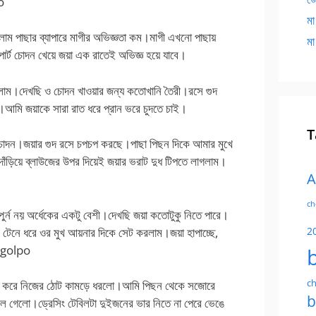
o
মা
াম পাছার ব্যাপারে মাগীর অভিজ্ঞতা কম।মাগী এখনো পাছায়
মা
ার্ট চোদন খেয়ে জয়া এক রাতেই অভিজ্ঞ হয়ে যাবে।
 দিলাম।দেখছি ও চোদন খাওয়ার জন্য কতোখানি তৈরী।রসে গুদ
আমি জয়াকে সারা রাত ধরে প্রান ভরে চুদতে চাই।
T
চোদন।জয়ার গুদ রসে চপচপ করছে।পাছা পিছন দিকে আমার মুখে
িয়ে ব্লাউজের উপর দিয়েই জয়ার ভরাট দুধ টিপতে লাগলাম।
A
ch
পুর্ন নয় অর্ধেকের একটু বেশী।দেখছি জয়া কতোটুকু নিতে পারে।
টেনে ধরে ওর মুখ আয়নার দিকে সেট করলাম।জয়া হাপাচ্ছে,
2
i golpo
ch
ত করে নিজের ঠোট কামড়ে ধরলো।আমি পিছন থেকে সজোরে
b
ে গেলো।ড্রেসিং টেবিলটা দুইজনের ভার নিতে না পেরে ভেঙে