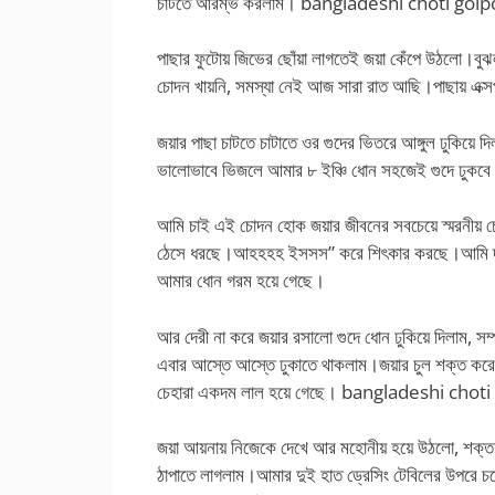
চাটতে আরম্ভ করলাম। bangladeshi choti golp
পাছার ফুটোয় জিভের ছোঁয়া লাগতেই জয়া কেঁপে উঠলো।বুঝল
চোদন খায়নি, সমস্যা নেই আজ সারা রাত আছি।পাছায় এক্সপ
জয়ার পাছা চাটতে চাটাতে ওর গুদের ভিতরে আঙ্গুল ঢুকিয়ে
ভালোভাবে ভিজলে আমার ৮ ইঞ্চি ধোন সহজেই গুদে ঢুকবে।
আমি চাই এই চোদন হোক জয়ার জীবনের সবচেয়ে স্মরনীয় 
ঠেসে ধরছে।আহহহহ ইসসস” করে শিৎকার করছে।আমি দাঁড়
আমার ধোন গরম হয়ে গেছে।
আর দেরী না করে জয়ার রসালো গুদে ধোন ঢুকিয়ে দিলাম, সম্
এবার আস্তে আস্তে ঢুকাতে থাকলাম।জয়ার চুল শক্ত করে 
চেহারা একদম লাল হয়ে গেছে। bangladeshi chot
জয়া আয়নায় নিজেকে দেখে আর মহোনীয় হয়ে উঠলো, শক্
ঠাপাতে লাগলাম।আমার দুই হাত ড্রেসিং টেবিলের উপরে চল