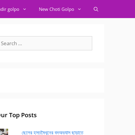
dir golpo
New Choti Golpo
earch
r:
ur Top Posts
ছেলের হস্তমৈথুনের বদঅভ্যাস ছাড়াতে