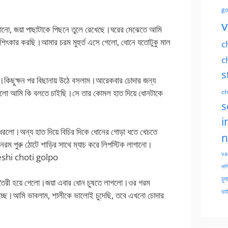
go
v
ানো, জয়া পাছাটাকে পিছনে তুলে রেখেছে।ঘরের মেঝেতে আমি
শিৎকার করছি।আমার চরম মুহুর্ত এসে গেলো, ধোনে যতোটুকু মাল
c
c
s
ছে।কিছুক্ষন পর বিছানায় উঠে বসলাম।আরেকবার চোদার জন্য
ঝলো আমি কি বলতে চাইছি।সে তার কোমল হাত দিয়ে ধোনটাকে
ch
s
i
 ধরলো।অন্য হাত দিয়ে বিচির দিকে ধোনের গোড়া ধতে খেচতে
n
 পুরু ঠোটে শাড়ির সাথে ম্যাচ করে লিপস্টিক লাগানো।
va
deshi choti golpo
মাসি
চুদ
 তৈরী হয়ে গেলো।জয়া এবার ধোন চুষতে লাগলো।ওর গরম
ভাই
্ছে।আমি ভাবলাম, শালীকে ভালোই চুদেছি, তবে এখনো চোদার