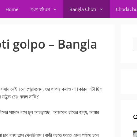
Home
বাংলা চটি গল্প
Bangla Choti
ChodaChu
ti golpo – Bangla
S
fo
 বাসায় নেই।নো প্রোবলেম, ওর থাকার কথাও না।কারন এটা ছিল
াইন্ড চেঞ্জ করল নাকি?
েবিলের সামনে বসে চুল আচড়াচ্ছে।আজকের রাতের জন্য, আমার
O
চার বন্ধু তাস খেলছিলাম।বাজী ধরতে ধরতে এমন পর্যায়ে চলে