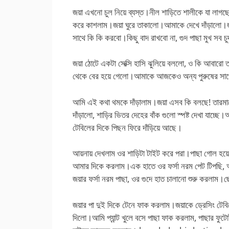
জয়া এখনো চুল নিয়ে ব্যস্ত।নীল শাড়িতে শালীকে যা লাগ
করে কাশলাম।জয়া ঘুরে তাকালো।আমাকে দেখে দাঁড়ালো।
সাথে কি কি করবো।কিছু বাদ রাখবো না, গুদ পাছা মুখ সব 
জয়া ঠোটে একটা সেক্সি হাসি ঝুলিয়ে বললো, ও কি আবারো 
থেকে বের হয়ে গেলো।আমাকে আজকেও অন্য পুরুষের স
আমি এই কথা থমকে দাঁড়ালাম।জয়া এসব কি বলছে! তারমা
দাঁড়ালো, শাড়ির ভিতর দেহের বাঁক গুলো স্পষ্ট দেখা যাচ্ছ
টেবিলের দিকে পিছন ফিরে দাঁড়িয়ে আছে।
আয়নায় দেখলাম ওর শাড়িটা টাইট করে পরা।পাছা গোল হয়ে
আমার দিকে করলাম।এক হাতে ওর ফর্সা নরম পেট টিপছি,
জয়ার ফর্সা নরম পাছা, ওর গুদে হাত চালানো শুরু করলাম
জয়ার পা দুই দিকে টেনে ফাক করলাম।জয়াকে ড্রেসিং টেবি
দিলো।আমি প্যান্ট খুলে বসে পাছা ফাক করলাম, পাছার ফু