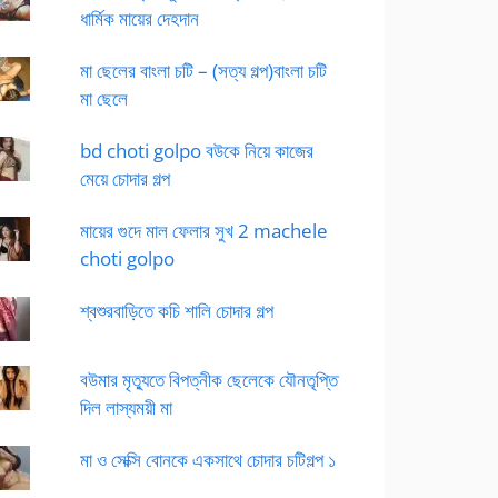
ধার্মিক মায়ের দেহদান
মা ছেলের বাংলা চটি – (সত্য গল্প)বাংলা চটি
মা ছেলে
bd choti golpo বউকে নিয়ে কাজের
মেয়ে চোদার গল্প
মায়ের গুদে মাল ফেলার সুখ 2 machele
choti golpo
শ্বশুরবাড়িতে কচি শালি চোদার গল্প
বউমার মৃত্যুতে বিপত্নীক ছেলেকে যৌনতৃপ্তি
দিল লাস্যময়ী মা
মা ও সেক্সি বোনকে একসাথে চোদার চটিগল্প ১