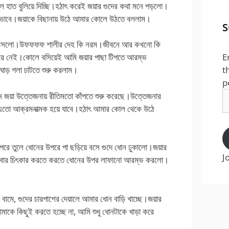
ে হাত বুলিয়ে দিচ্ছি।হঠাৎ করেই জয়ার গুদের কথা মনে পড়লো।
ই কিভাবে।জয়াকে বিছানায় উঠে আমার কোলে উঠতে বললাম।
S
লে বসলো।উফফফফ শালীর দেহ কি নরম।জীবনে আর কখনো কি
E
করে নেই।কোলে বসিয়েই আমি জয়ার পাছা টিপতে আরম্ভ
t
ঘাড় গলা চাটতে শুরু করলাম।
p
E
ারন জয়া উত্তেজনায় রীতিমতো কাঁপতে শুরু করেছে।উত্তেজনার
A
 এতো আক্রমনাত্মক হয়ে যাবে।হঠাৎ আমার কোল থেকে উঠে
উপরে তুলে ধোনের উপরে পা ছড়িয়ে বসে গুদে ধোন ঢুকালো।জয়ার
J
এবার চিৎকার করতে করতে ধোনের উপর লাফানো আরম্ভ করলো।
 বামে, গুদের চারপাশের দেয়ালে আমার ধোন বাড়ি খাচ্ছে।জয়ার
াকে কিছুই করতে হচ্ছে না, আমি শুধু ধোনটাকে খাড়া করে