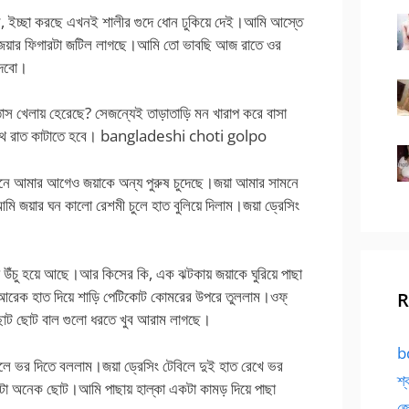
ছে, ইচ্ছা করছে এখনই শালীর গুদে ধোন ঢুকিয়ে দেই।আমি আস্তে
জয়ার ফিগারটা জটিল লাগছে।আমি তো ভাবছি আজ রাতে ওর
চুদবো।
তাস খেলায় হেরেছে? সেজন্যেই তাড়াতাড়ি মন খারাপ করে বাসা
াথে রাত কাটাতে হবে। bangladeshi choti golpo
নে আমার আগেও জয়াকে অন্য পুরুষ চুদেছে।জয়া আমার সামনে
ে।আমি জয়ার ঘন কালো রেশমী চুলে হাত বুলিয়ে দিলাম।জয়া ড্রেসিং
 উঁচু হয়ে আছে।আর কিসের কি, এক ঝটকায় জয়াকে ঘুরিয়ে পাছা
 আরেক হাত দিয়ে শাড়ি পেটিকোট কোমরের উপরে তুললাম।ওফ্
R
।ছোট ছোট বাল গুলো ধরতে খুব আরাম লাগছে।
bd
লে ভর দিতে বললাম।জয়া ড্রেসিং টেবিলে দুই হাত রেখে ভর
শ্
টোটা অনেক ছোট।আমি পাছায় হাল্কা একটা কামড় দিয়ে পাছা
জো