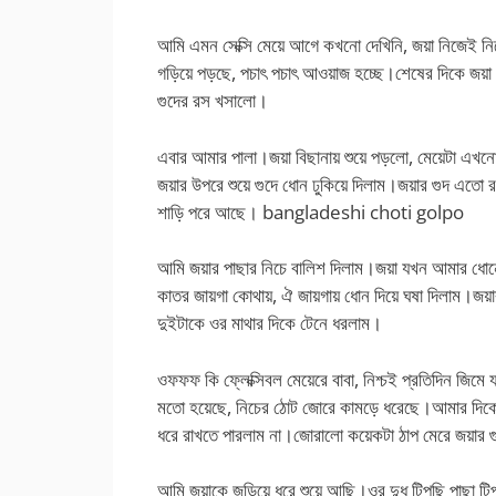
আমি এমন সেক্সি মেয়ে আগে কখনো দেখিনি, জয়া নিজেই নিজ
গড়িয়ে পড়ছে, পচাৎ পচাৎ আওয়াজ হচ্ছে।শেষের দিকে জ
গুদের রস খসালো।
এবার আমার পালা।জয়া বিছানায় শুয়ে পড়লো, মেয়েটা এখনো 
জয়ার উপরে শুয়ে গুদে ধোন ঢুকিয়ে দিলাম।জয়ার গুদ এত
শাড়ি পরে আছে। bangladeshi choti golpo
আমি জয়ার পাছার নিচে বালিশ দিলাম।জয়া যখন আমার ধোনের
কাতর জায়গা কোথায়, ঐ জায়গায় ধোন দিয়ে ঘষা দিলাম।জয়ার
দুইটাকে ওর মাথার দিকে টেনে ধরলাম।
ওফফফ কি ফ্লেক্সিবল মেয়েরে বাবা, নিশ্চই প্রতিদিন জিমে য
মতো হয়েছে, নিচের ঠোট জোরে কামড়ে ধরেছে।আমার দিকে
ধরে রাখতে পারলাম না।জোরালো কয়েকটা ঠাপ মেরে জয়ার গু
আমি জয়াকে জড়িয়ে ধরে শুয়ে আছি।ওর দুধ টিপছি পাছা টিপছ