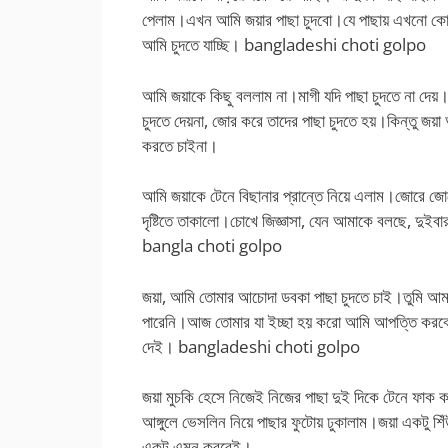
পেলাম।এখন আমি জয়ার পাছা চুদবো।যে পাছায় এখনো কোন 
আমি চুদতে যাচ্ছি। bangladeshi choti golpo
আমি জয়াকে কিছু বললাম না।মাগী যদি পাছা চুদতে না দেয়।
চুদতে দেয়না, জোর করে তাদের পাছা চুদতে হয়।কিন্তু জয়
করতে চাইনা।
আমি জয়াকে টেনে বিছানার প্রান্তে নিয়ে এলাম।জোরে জ
দৃষ্টিতে তাকালো।চোখে জিজ্ঞাসা, যেন আমাকে বলছে, দুই
bangla choti golpo
জয়া, আমি তোমার আচোদা ডবকা পাছা চুদতে চাই।তুমি আমা
পারেনি।আজ তোমার যা ইচ্ছা হয় করো আমি আপত্তি করবো
দেই। bangladeshi choti golpo
জয়া মুচকি হেসে নিজেই নিজের পাছা দুই দিকে টেনে ফাক
আঙ্গুলে ভেসলিন নিয়ে পাছার ফুটোয় ঢুকালাম।জয়া একটু শি
একটু এমন করবেই।