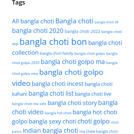
Tags
Bangla choti
All bangla choti
bangla choti 69
bangla choti 2020
bangla choti 2022
bangla choti
bangla choti bon
bangla choti
app
collection
bangla choti family
bangla choti golpo
bangla
bangla choti golpo ma
choti golpo 2020
bangla
bangla choti golpo
choti golpo new
video
bangla choti incest
bangla choti
bangla choti list
kahani
bangla choti live
bangla choti story
bangla
bangla choti ma sele
choti video
bangla hot choti
bangla hot choti
golpo
choti golpo
bangla sexy choti
choti
indian bangla choti
ma chele bangla choti
kahini