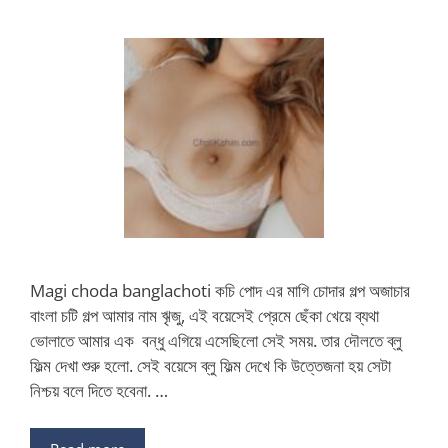
Magi choda banglachoti কচি পোদ এর মাগি চোদার গল্প অজাচার
বাংলা চটি গল্প আমার নাম ৠজু, এই বয়েসেই প্রেমে ছেঁকা খেয়ে ব্যথা
ভোলাতে আমার এক বন্ধু এগিয়ে এসেছিলো সেই সময়. তার দৌলতে ব্লু
ফিল্ম দেখা শুরু হলো. সেই বয়েসে ব্লু ফিল্ম দেখে কি উত্তেজনা হয় সেটা
নিশ্চয় বলে দিতে হবেনা. …