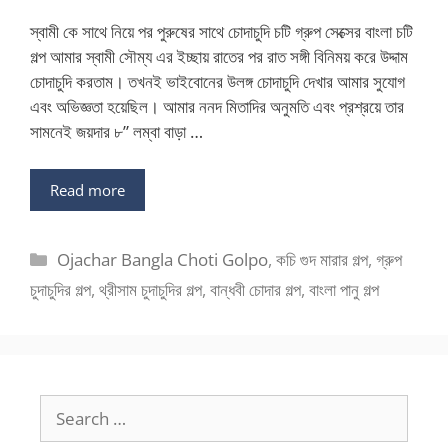
স্বামী কে সাথে নিয়ে পর পুরুষের সাথে চোদাচুদি চটি গ্রুপ সেক্সের বাংলা চটি
গল্প আমার স্বামী সৌম্য এর ইচ্ছায় রাতের পর রাত সঙ্গী বিনিময় করে উদ্দাম
চোদাচুদি করতাম। তখনই ভাইবোনের উলঙ্গ চোদাচুদি দেখার আমার সুযোগ
এবং অভিজ্ঞতা হয়েছিল। আমার ননদ মিতাদির অনুমতি এবং প্রশ্রয়ে তার
সামনেই জয়দার ৮” লম্বা বাড়া …
Read more
Categories
Ojachar Bangla Choti Golpo
,
কচি গুদ মারার গল্প
,
গ্রুপ
চুদাচুদির গল্প
,
থ্রীসাম চুদাচুদির গল্প
,
বান্ধবী চোদার গল্প
,
বাংলা পানু গল্প
Search
for: