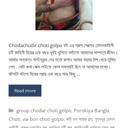
Chodachudir choti golpo বউ এর গ্রুপ সেক্সের চোদনকাহিনী
চটি কাহিনী বিয়ের এক বছর খুবই খুশিতে কাটলো আমাদের দাম্পত্য জীবন।
আমার অন্যান্ন গার্লফ্রেন্ড দের মতো রুপাও আমার বাড়ার ঠাপ খেয়ে তৃপ্তি
পেত . মোট কথা সেক্স লাইফে কোন সমস্যাই ছিল না আমাদের মধ্যে।
ঘটনাটা ঘটলো বিয়ের প্রায় এক বছর আর কিছু …
Read more
Categories
group chodar choti golpo
,
Porokiya Bangla
Choti
,
vai bon choti golpo
,
কচি গুদ মারার গল্প
,
গৃহবধূর চোদন
কাহিনী
,
গ্রুপ চুদাচুদির গল্প
,
পরকিয়া চটি গল্প
,
প্রতিবেশী ভাবিকে চুদার গল্প