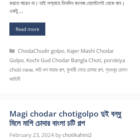
করতে পারেন না। তাই সপ্তাহে তিনদিন কলেজ হোস্টেলেই থেকে যান।
একটু …
Read more
Categories
ChodaChudir golpo
,
Kajer Mashi Chodar
Golpo
,
Kochi Gud Chodar Bangla Choti
,
porokiya
choti new
,
কচি গুদ মারার গল্প
,
কুমারী মেয়ে চোদার গল্প
,
গৃহবধূর চোদন
কাহিনী
Magi chodar chotigolpo দুই বন্ধু
মিলে মাগি চোদার বাংলা চটি গল্প
February 23, 2024
by
chotikahini2