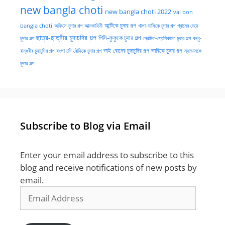
new bangla choti
new bangla choti 2022
vai bon
অফিসে চুদার গল্প
আত্মকাহিনী
আন্টিকে চুদার গল্প
খালা-মাসিকে চুদার গল্প
গ্রামের মেয়ে
bangla choti
ছাত্র-ছাত্রীর চুদাচদির গল্প
পিসি-ফুফুকে চুদার গল্প
চুদার গল্প
প্রেমিক-প্রেমিকাকে চুদার গল্প
বন্ধু-
ভাই-বোনের চুদাচুদির গল্প
ভাবিকে চুদার গল্প
বান্ধবীর চুদাচুদির গল্প
বাংলা চটি
বৌদিকে চুদার গল্প
ম্যাডামকে
চুদার গল্প
Subscribe to Blog via Email
Enter your email address to subscribe to this
blog and receive notifications of new posts by
email.
Email
Address