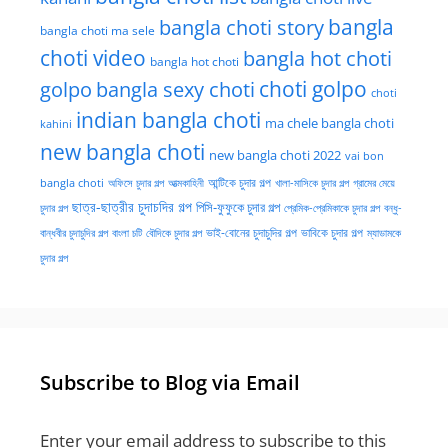
bangla choti story
bangla
bangla choti ma sele
choti video
bangla hot choti
bangla hot choti
golpo
choti golpo
bangla sexy choti
choti
indian bangla choti
ma chele bangla choti
kahini
new bangla choti
new bangla choti 2022
vai bon
অফিসে চুদার গল্প
আত্মকাহিনী
আন্টিকে চুদার গল্প
খালা-মাসিকে চুদার গল্প
গ্রামের মেয়ে
bangla choti
ছাত্র-ছাত্রীর চুদাচদির গল্প
পিসি-ফুফুকে চুদার গল্প
চুদার গল্প
প্রেমিক-প্রেমিকাকে চুদার গল্প
বন্ধু-
ভাই-বোনের চুদাচুদির গল্প
ভাবিকে চুদার গল্প
বান্ধবীর চুদাচুদির গল্প
বাংলা চটি
বৌদিকে চুদার গল্প
ম্যাডামকে
চুদার গল্প
Subscribe to Blog via Email
Enter your email address to subscribe to this