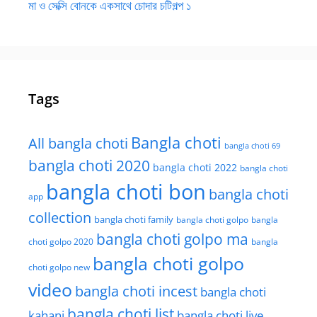
মা ও সেক্সি বোনকে একসাথে চোদার চটিগল্প ১
Tags
Bangla choti
All bangla choti
bangla choti 69
bangla choti 2020
bangla choti 2022
bangla choti
bangla choti bon
bangla choti
app
collection
bangla choti family
bangla choti golpo
bangla
bangla choti golpo ma
choti golpo 2020
bangla
bangla choti golpo
choti golpo new
video
bangla choti incest
bangla choti
bangla choti list
kahani
bangla choti live