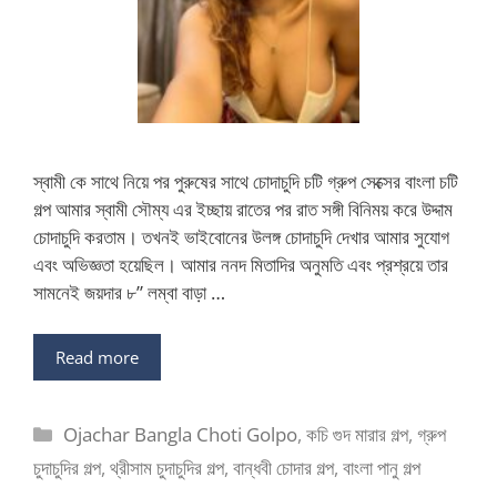
স্বামী কে সাথে নিয়ে পর পুরুষের সাথে চোদাচুদি চটি গ্রুপ সেক্সের বাংলা চটি
গল্প আমার স্বামী সৌম্য এর ইচ্ছায় রাতের পর রাত সঙ্গী বিনিময় করে উদ্দাম
চোদাচুদি করতাম। তখনই ভাইবোনের উলঙ্গ চোদাচুদি দেখার আমার সুযোগ
এবং অভিজ্ঞতা হয়েছিল। আমার ননদ মিতাদির অনুমতি এবং প্রশ্রয়ে তার
সামনেই জয়দার ৮” লম্বা বাড়া …
Read more
Categories
Ojachar Bangla Choti Golpo
,
কচি গুদ মারার গল্প
,
গ্রুপ
চুদাচুদির গল্প
,
থ্রীসাম চুদাচুদির গল্প
,
বান্ধবী চোদার গল্প
,
বাংলা পানু গল্প