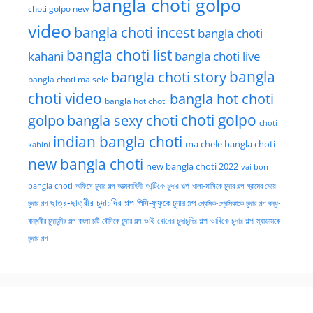
bangla choti golpo
choti golpo new
video
bangla choti incest
bangla choti
bangla choti list
kahani
bangla choti live
bangla choti story
bangla
bangla choti ma sele
choti video
bangla hot choti
bangla hot choti
golpo
choti golpo
bangla sexy choti
choti
indian bangla choti
ma chele bangla choti
kahini
new bangla choti
new bangla choti 2022
vai bon
অফিসে চুদার গল্প
আত্মকাহিনী
আন্টিকে চুদার গল্প
খালা-মাসিকে চুদার গল্প
গ্রামের মেয়ে
bangla choti
ছাত্র-ছাত্রীর চুদাচদির গল্প
পিসি-ফুফুকে চুদার গল্প
চুদার গল্প
প্রেমিক-প্রেমিকাকে চুদার গল্প
বন্ধু-
ভাই-বোনের চুদাচুদির গল্প
ভাবিকে চুদার গল্প
বান্ধবীর চুদাচুদির গল্প
বাংলা চটি
বৌদিকে চুদার গল্প
ম্যাডামকে
চুদার গল্প