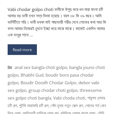
Vabi chodar golpo choti ভাবীকে উপুড় করে গুদ মারা বাংলা চটি
আমার বড় ভাবী তখন সদ্য বিধবা হয়েছে। বয়স ৩৮ কি ৩৯ বছর। আমি
ভার্সিটিতে পড়ি। ভাবী ডবকা মাই পাছাভারী শরীর দেখে লোকের কথা আর কি
বলব আমার নিজেরই চুদতে ইচ্ছা করে মাঝে মাঝে। কাজেই একদিন আমার
এক বন্ধুর সাথে …
Read more
Categories
anal sex bangla choti golpo
,
bangla jouno choti
golpo
,
Bhabhi Gud
,
boudir boro pasa chodar
golpo
,
Boudir Doodh Chodar Golpo
,
debor vabi
sex golpo
,
group chodar choti golpo
,
threesome
sex golpo choti bangla
,
Vabi choda choti
,
পায়ুপথ চোদার
চটি গল্প
,
পুটকি মারামারি চটি গল্প
,
পোঁদ চুদার নতুন সেক্স গল্প
,
পোদের গর্ত ধোন
দিয়ে চোদা
,
প্রতিবেশী ভাবিকে চুদার গল্প
,
বউদিকে চোদার বাংলা গপ্ল
,
বৌদি