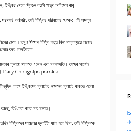
ন, রিঙ্কির থেকে দ্বিগুন বয়সি পাত্র অনিমেষ বাবু।
সরকারি কর্মচারী, তাই রিঙ্কির পরিবারের থেকেও এই সমন্ধ
ঙ্গের জোর। তবুও মিসেস রিঙ্কি দত্ত বিনা বাক্যব্যয়ে নিজের
খে সংসার করে চলেছিলেন।
সামনের ফ্লাটে থাকতে এলেন এক নবদম্পতি। তাদের সাথেই
্বাদ। Daily Chotigolpo porokia
োর কিছুদিন আগে রিঙ্কিদের ফ্লাটের সামনের ফ্লাটে থাকতে এলো
R
 আছে, রিঙ্কিরা থাকে চার তলায়।
bd
শ্
দিন রিঙ্কিদের সামনের ফ্লাটটা খালি পরে ছিল, তাই রিঙ্কিকে
জো