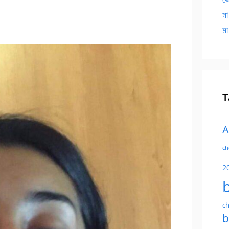
মা
মা
T
A
ch
2
ch
b