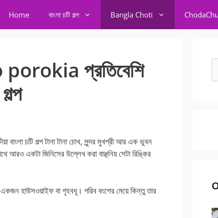
Home
বাংলা চটি গল্প
Bangla Choti
ChodaChu
porokia প্রতিবেশি
S
fo
গল্প
ংলা চটি গল্প টানা টানা চোখ, সুন্দর মুখশ্রী আর এক ভুবন
থে আরও একটা জিনিসের উল্লেখ করা বাঞ্ছনিয় সেটা রিঙ্কির
O
ইনি একজন হাউসওয়াইফ বা গৃহবধূ। গরিব বংশের মেয়ে কিন্তু তার