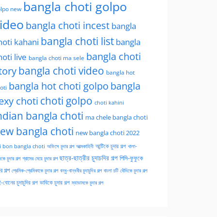
bangla choti golpo
lpo new
ideo
bangla choti incest
bangla
bangla choti list
hoti kahani
bangla
bangla choti
hoti live
bangla choti ma sele
tory
bangla choti video
bangla hot
bangla hot choti golpo
bangla
oti
choti golpo
exy choti
choti kahini
ndian bangla choti
ma chele bangla choti
ew bangla choti
new bangla choti 2022
অফিসে চুদার গল্প
আত্মকাহিনী
আন্টিকে চুদার গল্প
খালা-
i bon bangla choti
ছাত্র-ছাত্রীর চুদাচদির গল্প
পিসি-ফুফুকে
কে চুদার গল্প
গ্রামের মেয়ে চুদার গল্প
ার গল্প
প্রেমিক-প্রেমিকাকে চুদার গল্প
বন্ধু-বান্ধবীর চুদাচুদির গল্প
বাংলা চটি
বৌদিকে চুদার গল্প
-বোনের চুদাচুদির গল্প
ভাবিকে চুদার গল্প
ম্যাডামকে চুদার গল্প