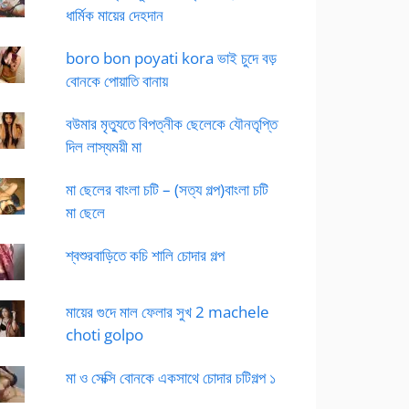
ধার্মিক মায়ের দেহদান
boro bon poyati kora ভাই চুদে বড়
বোনকে পোয়াতি বানায়
বউমার মৃত্যুতে বিপত্নীক ছেলেকে যৌনতৃপ্তি
দিল লাস্যময়ী মা
মা ছেলের বাংলা চটি – (সত্য গল্প)বাংলা চটি
মা ছেলে
শ্বশুরবাড়িতে কচি শালি চোদার গল্প
মায়ের গুদে মাল ফেলার সুখ 2 machele
choti golpo
মা ও সেক্সি বোনকে একসাথে চোদার চটিগল্প ১