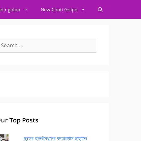
dir golpo
New Choti Golpo
earch
r:
ur Top Posts
ছেলের হস্তমৈথুনের বদঅভ্যাস ছাড়াতে