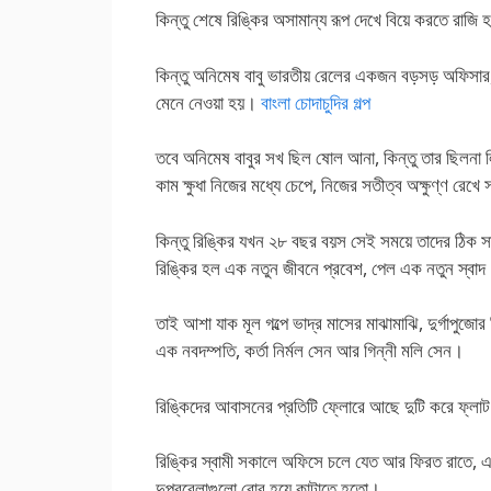
কিন্তু শেষে রিঙ্কির অসামান্য রূপ দেখে বিয়ে করতে রাজি হ
কিন্তু অনিমেষ বাবু ভারতীয় রেলের একজন বড়সড় অফিসার, 
মেনে নেওয়া হয়।
বাংলা চোদাচুদির গল্প
তবে অনিমেষ বাবুর সখ ছিল ষোল আনা, কিন্তু তার ছিলনা লি
কাম ক্ষুধা নিজের মধ্যে চেপে, নিজের সতীত্ব অক্ষুণ্ণ রে
কিন্তু রিঙ্কির যখন ২৮ বছর বয়স সেই সময়ে তাদের ঠিক 
রিঙ্কির হল এক নতুন জীবনে প্রবেশ, পেল এক নতুন স
তাই আশা যাক মূল গল্পে ভাদ্র মাসের মাঝামাঝি, দুর্গাপুজ
এক নবদম্পতি, কর্তা নির্মল সেন আর গিন্নী মলি সেন।
রিঙ্কিদের আবাসনের প্রতিটি ফ্লোরে আছে দুটি করে ফ্লাট
রিঙ্কির স্বামী সকালে অফিসে চলে যেত আর ফিরত রাতে, এত
দুপুরবেলাগুলো বোর হয়ে কাটাতে হতো।