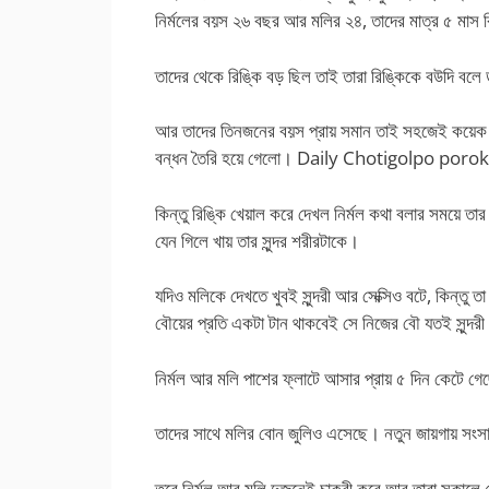
নির্মলের বয়স ২৬ বছর আর মলির ২৪, তাদের মাত্র ৫ মাস 
তাদের থেকে রিঙ্কি বড় ছিল তাই তারা রিঙ্কিকে বউদি বলে
আর তাদের তিনজনের বয়স প্রায় সমান তাই সহজেই কয়েক দিন
বন্ধন তৈরি হয়ে গেলো। Daily Chotigolpo porokia প্র
কিন্তু রিঙ্কি খেয়াল করে দেখল নির্মল কথা বলার সময়ে তা
যেন গিলে খায় তার সুন্দর শরীরটাকে।
যদিও মলিকে দেখতে খুবই সুন্দরী আর সেক্সিও বটে, কিন্তু ত
বৌয়ের প্রতি একটা টান থাকবেই সে নিজের বৌ যতই সুন্দ
নির্মল আর মলি পাশের ফ্লাটে আসার প্রায় ৫ দিন কেটে গ
তাদের সাথে মলির বোন জুলিও এসেছে। নতুন জায়গায় সংসা
তবে নির্মল আর মলি দুজনেই চাকরী করে আর তারা সকালে 