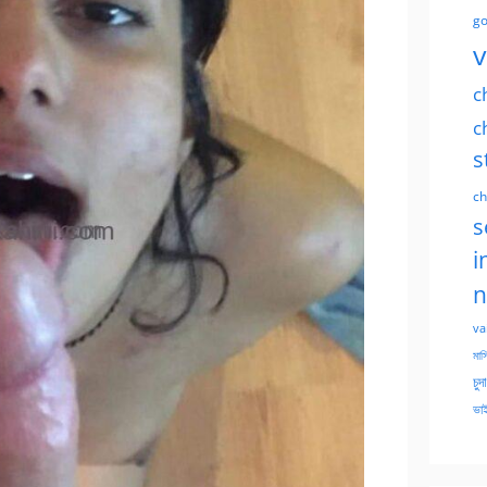
go
v
c
c
s
ch
s
i
n
va
মাসি
চুদ
ভাই