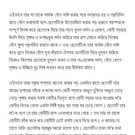
এইভাবে তার মা তাকে সার্থক যৌন সঙ্গি করার পথে অগ্রসর হয় ও প্রতিদিন
রাতে যৌন কথাবার্তা বলে ছেলেটিকে উত্তেজিত করার পড় দুজনে পরস্পরকে
সম্পূর্ণ উলঙ্গ করে ছেলেকে দিয়ে তার স্তন যুগল মর্দন ও চোষণ, যোনী গহ্বরে
উংলি দিয়ে শৃঙ্গার ও ভগাঙ্কুর মর্দন করিয়ে তার রাগ মোচন করিয়ে নিজের
যৌন ক্ষুদা প্রশমিত করতে থাকে। এবং ছেলেটিকে তার সার্থক যৌন সঙ্গি
করে তুলে নিজের যৌন সুখ বাঁড়াতে ঐসময় ছেলটিকে দিয়ে চুম্বন করিয়ে
নিজেও কিশোর ছেলেকে চুম্বন করত ও তার অণ্ডকোষ মর্দন, যৌন কেশে
শৃঙ্গার ও উচ্ছিত দৃঢ় লিঙ্গ মন্থন করে তার বীর্যপাত ঘটাত।
এইভাবে তারা প্রায় সপ্তাহ খানেক করার পড় একদিন রাতে ছেলেটি তার
মায়ের দুপায়ের ফাঁকে র মধ্যে বসে যোনী গহ্বরে আঙুল ঢুকিয়ে আঙুল নেড়ে
নেড়ে শৃঙ্গার করার সমউ যোনীর নিঃসৃত রসে যোনী গহ্বর ভরে যাওয়ায় মা’র
যোনীর ভিতর থেকে একটা মিষ্টি ম্রদু শব্দ সারা ঘর চেয়ে ফেলে। ছেলেটি তার
মা’কে বলে যে তার যোনীটা রসে একেবারে ভরে গেছে। তখ তার মা তাকে
যোনীটা ফাঁক করে ধরে যোনীটা চেটে রসটা খেয়ে নিয়ে বলে। ও জানায় যে
তাতে নাকি ছেলেটার স্বাস্থ্য আরো ভালো হবে। ছেলেটিও তখন মা’র কথা