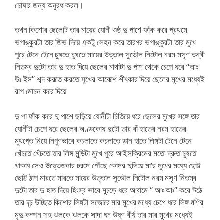
চোষার জন্য অনুরধ করল।
তখন কিশোর ছেলেটি তার মায়ের যোনী ওষ্ঠ দু পাশে ফাঁক করে প্রথমে
ভগাঙ্কুরটা তার জিভ দিয়ে একটু লেহন করে তারপর ভগাঙ্কুরটা তার মুখে
পুরে টেনে টেনে চুষতে চুষতে মায়ের উত্তাল সুডৌল নিটোল নরম মসৃণ তন্বী
নিতম্ব দুটো তার দু হাত দিয়ে ছেলের মাথাটা দু পাশ থেকে চেপে ধরে “আঃ
উঃ ইস” শব্দ করতে করতে সুখের আবেশে শীৎকার দিয়ে ছেলের মুখের মধ্যেই
রাগ মোচন করে দিয়ে
দু পা ফাঁক করে দু পাশে ছড়িয়ে যোনীটা চিতিয়ে ধরে ছেলের মুখের সঙ্গে তার
যোনীটা চেপে ধরে ছেলের অণ্ডকোষ দুটো তার বাঁ হাতের নরম হাতের
মুথপ্তে নিয়ে নিপুণভাবে কচলাতে কচলাতে ডান হাতে লিঙ্গটা টেনে টেনে
খেঁচতে খেঁচতে তার লিঙ্গ মুন্ডিটা মুখে পুরে আইসক্রিমের মতো দ্রুত চুষতে
থাকায় সেও উত্তেজনার চরমে পৌঁছে কোমর দুলিয়ে মা’র মুখের মধ্যে ছোট্ট
ছোট্ট ঠাপ মারতে মারতে মায়ের উত্তাল সুডৌল নিটোল নরম মসৃণ নিতম্ব
দুটো তার দু হাত দিয়ে হিংস্র ভাবে মুচড়ে ধরে আরামে “ আঃ আঃ” করে উঠে
তার দৃঢ় উচ্ছিত কিশোর লিঙ্গটা সজোরে মার মুখের মধ্যে চেপে ধরে লিঙ্গ মণির
মৃদু কম্পন সহ ঝলকে ঝলকে সাদা ঘন উষ্ণ বীর্য তার মার মুখের মধ্যেই