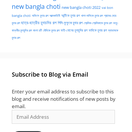
new bangla choti
new bangla choti 2022
vai bon
অফিসে চুদার গল্প
আত্মকাহিনী
আন্টিকে চুদার গল্প
খালা-মাসিকে চুদার গল্প
গ্রামের মেয়ে
bangla choti
ছাত্র-ছাত্রীর চুদাচদির গল্প
পিসি-ফুফুকে চুদার গল্প
চুদার গল্প
প্রেমিক-প্রেমিকাকে চুদার গল্প
বন্ধু-
ভাই-বোনের চুদাচুদির গল্প
ভাবিকে চুদার গল্প
বান্ধবীর চুদাচুদির গল্প
বাংলা চটি
বৌদিকে চুদার গল্প
ম্যাডামকে
চুদার গল্প
Subscribe to Blog via Email
Enter your email address to subscribe to this
blog and receive notifications of new posts by
email.
Email
Address