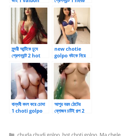
ভাই 1 vaibon
প্রেগন্যান্ট 1 new
chotie golpo
choti golpo
সুন্দরী আন্টিকে চুদে
new chotie
প্রেগন্যান্ট 2 hot
golpo বউকে নিয়ে
choti golpo
গ্রুপ চোদন
বান্ধবী বদল করে চোদা
আপুর নরম ঠোটের
1 choti golpo
ব্লোজব চটিই গল্প 2
new
vai bon chotie
Categories
chuda chudi golpo
,
hot choti golpo
,
Ma chele