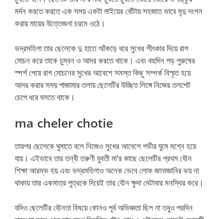
মর্দন করতে করতে এক সময় একটা মাইয়ের বোঁটায় সহজাত ভাবে মৃদু দংশন
করায় মায়ের উত্তেজনা চরমে ওঠে।
ভদ্রমহিলা তার ছেলেকে দু হাতে আঁকড়ে ধরে সুখের শীৎকার দিয়ে রাগ
মোচন করে তাকে চুম্বন ও আদর করতে থাকে। এবং বহুদিন পড় পুরুষের
স্পর্শ পেয়ে রাগ মোচনের সুখের আবেশে সমস্ত কিছু সম্পর্ক বিস্মৃত হয়ে
আদর করার সময় পাজামার তলায় ছেলেটির উচ্ছিত লিঙ্গে নিজের তলপেট
চেপে ধরে ঘসতে থাকে।
ma cheler chotie
তারপর ছেলেকে ঘুমাতে বলে নিজেও সুখের আবেশে গভীর ঘুমে মগ্নে হয়ে
যায়। এইভাবে তার তন্বী তরুণী যুবতী মা’র কাছে ছেলেটির প্রথম যৌন
শিক্ষা আরম্ভ হয় এবং ভদ্রমহিলাও অনেক ভেবে লোক জানাজানির ভয় না
থাকায় তার একমাত্র পুত্রকে দিয়েই তার যৌন ক্ষুদা মেটাবার মনস্থির করে।
যদিও ছেলেটির যৌনতা বিষয়ে কোনও পূর্ব অভিজ্ঞতা ছিল না তবুও পরদিন