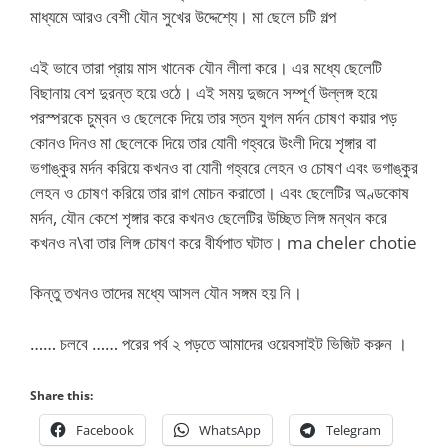
মাধ্যমে আরও বেশী যৌন সুখের উদ্দেশ্যে। মা ছেলে চটি গল্প
এই ভাবে তারা প্রায় মাস খানেক যৌন লীলা করে। এর মধ্যে ছেলেটি
বিছানায় বেশ দুরন্ত হয়ে ওঠে। এই সময় দুজনে সম্পূর্ণ উল্লঙ্গ হয়ে
পরস্পরকে চুম্বন ও ছেলেকে দিয়ে তার স্তন যুগল মর্দন চোষণ কয়ার পড়
কোনও দিনও মা ছেলেকে দিয়ে তার যোনী গহ্বরে উংলী দিয়ে শৃঙ্গার বা
ভগাঙ্কুর মর্দন করিয়ে কখনও বা যোনী গহ্বরে লেহন ও চোষণ এবং ভগাঙ্কুর
লেহন ও চোষণ করিয়ে তার রাগ মোচন করাতো। এবং ছেলেটির অণ্ডকোষ
মর্দন, যৌন কেশে শৃঙ্গার করে কখনও ছেলেটির উচ্ছিত লিঙ্গ মন্থন করে
কখনও ন\বা তার লিঙ্গ চোষণ করে বীর্যপাত ঘটাত। ma cheler chotie
কিন্তু তখনও তাদের মধ্যে আসল যৌন সঙ্গম হয় নি।
…… চলবে …… পরের পর্ব ২ পড়তে আমাদের ওয়েবসাইট ভিজিট করুন ।
Share this:
Facebook
WhatsApp
Telegram