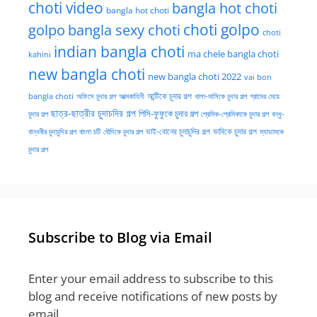
choti video
bangla hot choti
bangla hot choti
golpo
choti golpo
bangla sexy choti
choti
indian bangla choti
ma chele bangla choti
kahini
new bangla choti
new bangla choti 2022
vai bon
অফিসে চুদার গল্প
আত্মকাহিনী
আন্টিকে চুদার গল্প
খালা-মাসিকে চুদার গল্প
গ্রামের মেয়ে
bangla choti
ছাত্র-ছাত্রীর চুদাচদির গল্প
পিসি-ফুফুকে চুদার গল্প
চুদার গল্প
প্রেমিক-প্রেমিকাকে চুদার গল্প
বন্ধু-
ভাই-বোনের চুদাচুদির গল্প
ভাবিকে চুদার গল্প
বান্ধবীর চুদাচুদির গল্প
বাংলা চটি
বৌদিকে চুদার গল্প
ম্যাডামকে
চুদার গল্প
Subscribe to Blog via Email
Enter your email address to subscribe to this
blog and receive notifications of new posts by
email.