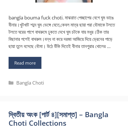
bangla bouma fuck choti. মাঝরাত পেচ্ছাপের বেগে ঘুম ভাঙে
বীনার।খুটখাট শব্দে ঘুম ভেঙ্গে যেতে,কেবল মাত্র ছায়া পরা বৌমাকে টলতে
টলতে ঘরের পাশে বাথরুমে ঢুকতে দেখে ঘুম চটকে যায় মধুর।ঠিক তার
বিছানার পশেই বাথরুম।বন্ধ না করে দরজা আজিয়ে দিয়ে ড্রেনের পাড়ে
ছায়া তুলে বসেছে বৌমা। উঠে উঁকি দিতেই বীনার তানপুরার খোলের …
Read more
Categories
Bangla Choti
দ্বিতীয় অংক [পার্ট ৪][সমাপ্ত] – Bangla
Choti Collections