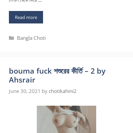
Read more
Categories
Bangla Choti
bouma fuck শশুরের কীর্তি – 2 by
Ahsrair
June 30, 2021
by
chotikahini2