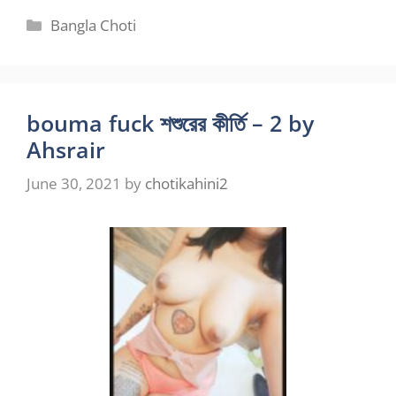
Categories
Bangla Choti
bouma fuck শশুরের কীর্তি – 2 by
Ahsrair
June 30, 2021
by
chotikahini2