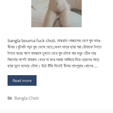
bangla bouma fuck choti. মাঝরাত পেচ্ছাপের বেগে ঘুম ভাঙে
বীনার।খুটখাট শব্দে ঘুম ভেঙ্গে যেতে,কেবল মাত্র ছায়া পরা বৌমাকে টলতে
টলতে ঘরের পাশে বাথরুমে ঢুকতে দেখে ঘুম চটকে যায় মধুর।ঠিক তার
বিছানার পশেই বাথরুম।বন্ধ না করে দরজা আজিয়ে দিয়ে ড্রেনের পাড়ে
ছায়া তুলে বসেছে বৌমা। উঠে উঁকি দিতেই বীনার তানপুরার খোলের …
Read more
Categories
Bangla Choti