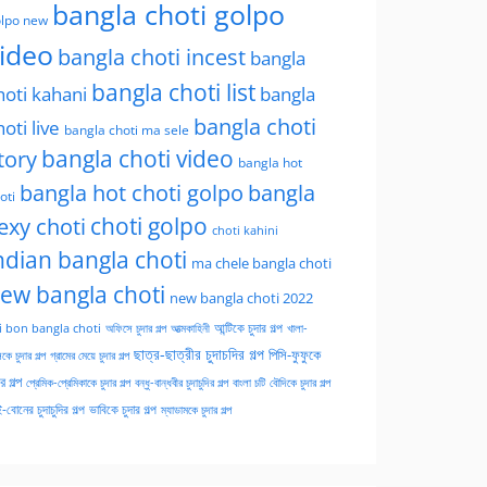
bangla choti golpo
lpo new
ideo
bangla choti incest
bangla
bangla choti list
hoti kahani
bangla
bangla choti
hoti live
bangla choti ma sele
tory
bangla choti video
bangla hot
bangla hot choti golpo
bangla
oti
choti golpo
exy choti
choti kahini
ndian bangla choti
ma chele bangla choti
ew bangla choti
new bangla choti 2022
অফিসে চুদার গল্প
আত্মকাহিনী
আন্টিকে চুদার গল্প
খালা-
i bon bangla choti
ছাত্র-ছাত্রীর চুদাচদির গল্প
পিসি-ফুফুকে
কে চুদার গল্প
গ্রামের মেয়ে চুদার গল্প
ার গল্প
প্রেমিক-প্রেমিকাকে চুদার গল্প
বন্ধু-বান্ধবীর চুদাচুদির গল্প
বাংলা চটি
বৌদিকে চুদার গল্প
-বোনের চুদাচুদির গল্প
ভাবিকে চুদার গল্প
ম্যাডামকে চুদার গল্প