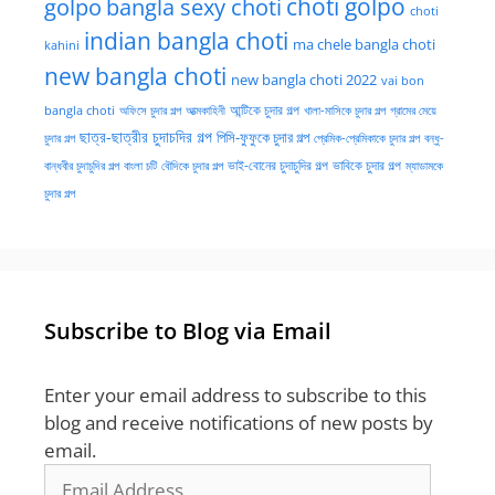
golpo
choti golpo
bangla sexy choti
choti
indian bangla choti
ma chele bangla choti
kahini
new bangla choti
new bangla choti 2022
vai bon
অফিসে চুদার গল্প
আত্মকাহিনী
আন্টিকে চুদার গল্প
খালা-মাসিকে চুদার গল্প
গ্রামের মেয়ে
bangla choti
ছাত্র-ছাত্রীর চুদাচদির গল্প
পিসি-ফুফুকে চুদার গল্প
চুদার গল্প
প্রেমিক-প্রেমিকাকে চুদার গল্প
বন্ধু-
ভাই-বোনের চুদাচুদির গল্প
ভাবিকে চুদার গল্প
বান্ধবীর চুদাচুদির গল্প
বাংলা চটি
বৌদিকে চুদার গল্প
ম্যাডামকে
চুদার গল্প
Subscribe to Blog via Email
Enter your email address to subscribe to this
blog and receive notifications of new posts by
email.
Email