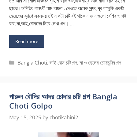
৪৫ আর মা শেলি একজন গৃহিনি বয়স ৩৮,একমাত্র ভাই রানা বয়স ২২ সে
ছাত্র।অদিতির বান্ধবী নাম অয়না , দেখতে অনেক সুন্দর,খুব কামুকি একটা
মেয়ে,ওর ব্যাগে সবসময় দুই একটা চটি বই থাকে এবং এগুলো বেশির ভাগই
বাবা,মা,ভাই,বোনদের নিয়ে লেখা গল্প। …
Read more
Categories
Bangla Choti
,
ভাই বোন চটি গল্প
,
মা ও ছেলের চোদাচুদির গল্প
পারুল বৌদির আদর চোদার চটি গল্প Bangla
Choti Golpo
May 15, 2025
by
chotikahini2