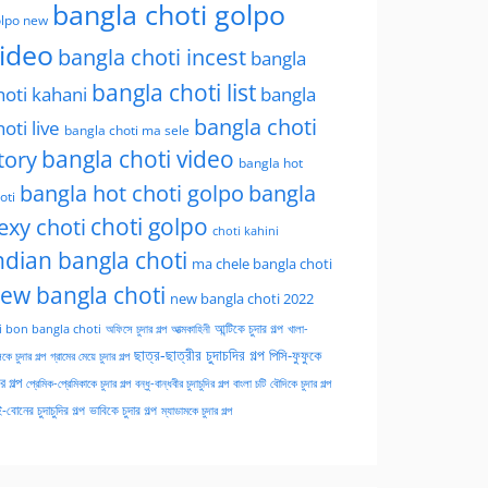
bangla choti golpo
lpo new
ideo
bangla choti incest
bangla
bangla choti list
hoti kahani
bangla
bangla choti
hoti live
bangla choti ma sele
tory
bangla choti video
bangla hot
bangla hot choti golpo
bangla
oti
choti golpo
exy choti
choti kahini
ndian bangla choti
ma chele bangla choti
ew bangla choti
new bangla choti 2022
অফিসে চুদার গল্প
আত্মকাহিনী
আন্টিকে চুদার গল্প
খালা-
i bon bangla choti
ছাত্র-ছাত্রীর চুদাচদির গল্প
পিসি-ফুফুকে
কে চুদার গল্প
গ্রামের মেয়ে চুদার গল্প
ার গল্প
প্রেমিক-প্রেমিকাকে চুদার গল্প
বন্ধু-বান্ধবীর চুদাচুদির গল্প
বাংলা চটি
বৌদিকে চুদার গল্প
-বোনের চুদাচুদির গল্প
ভাবিকে চুদার গল্প
ম্যাডামকে চুদার গল্প