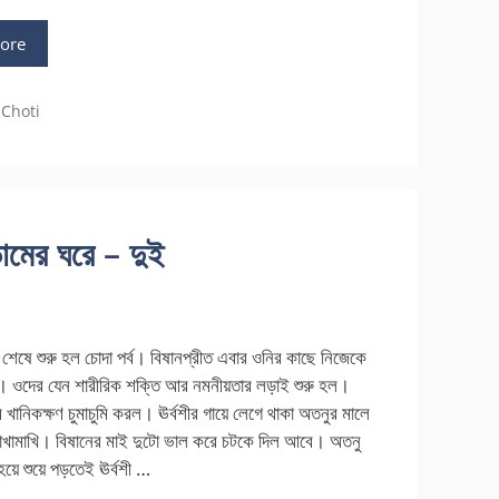
ore
ies
 Choti
াডামের ঘরে – দুই
্ব শেষে শুরু হল চোদা পর্ব। বিষানপ্রীত এবার ওনির কাছে নিজেকে
। ওদের যেন শারীরিক শক্তি আর নমনীয়তার লড়াই শুরু হল।
ানিকক্ষণ চুমাচুমি করল। ঊর্বশীর গায়ে লেগে থাকা অতনুর মালে
মাখামাখি। বিষানের মাই দুটো ভাল করে চটকে দিল আবে। অতনু
হয়ে শুয়ে পড়তেই ঊর্বশী …