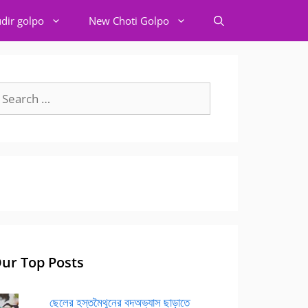
dir golpo
New Choti Golpo
earch
r:
ur Top Posts
ছেলের হস্তমৈথুনের বদঅভ্যাস ছাড়াতে