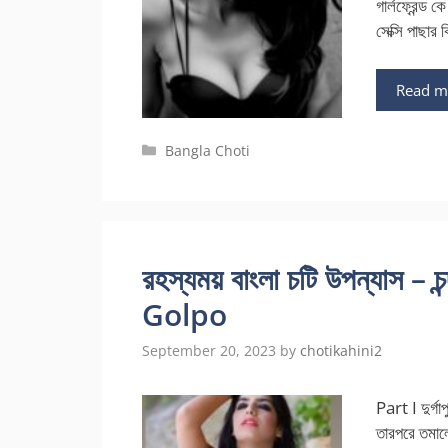
গার্লফ্রেন্ড
সেক্সি পাছার
Read m
Categories
Bangla Choti
রহস্যময় বাংলা চটি উপন্যাস –
Golpo
September 20, 2023
by
chotikahini2
Part I দুর্গ
তারপরে তমালে