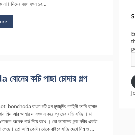
ে না। মিমের বয়স যখন ১২ …
S
ore
E
t
p
E
A
নের কচি পাছা চোদার গল্প
J
i bonchoda বাংলা চটি গল্প চুদাচুদির কাহিনী আমি হাসান
 মিম আর আমার মা লঞ্চ এ করে গ্রামের বাড়ি যাচ্ছি । মা
োনকে অনেক গার্ড দিয়ে রাখে । তো আমাদের লন্জ নদীর একটা
 গেছে। তো আমি কেবিন থেকে বাইরে যাচ্ছি দেখে মিম ও …