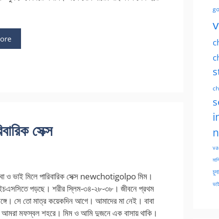
go
v
ore
c
c
s
ch
s
i
বারিক সেক্স
n
va
মাসি
চুদ
বা ও ভাই মিলে পারিবারিক সেক্স newchotigolpo মিম।
ভাই
চএসসিতে পড়ছে। শরীর স্লিম-৩৪-২৮-৩৮। জীবনে প্রথম
সঙ্গে। সে তো মাত্র কয়েকদিন আগে। আমাদের মা নেই। বাবা
। আমরা মফস্বল শহরে। মিম ও আমি দুজনে এক বাসায় থাকি।