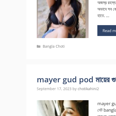
অজস্র রহস্য
অভাবে সব কে
হাতে. …
Read m
Categories
Bangla Choti
mayer gud pod মায়ের গুদ 
September 17, 2023
by
chotikahini2
mayer gud p
নেট bangla