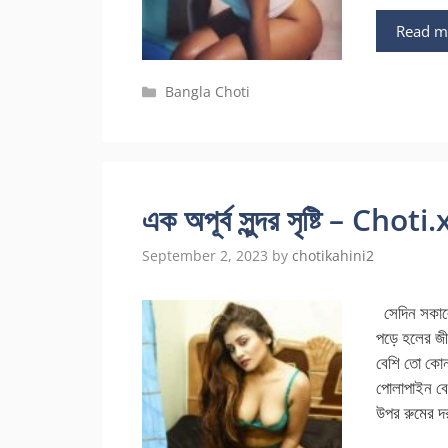
Read m
Categories
Bangla Choti
এক অপূর্ব সুন্দর সৃষ্টি – Choti
September 2, 2023
by
chotikahini2
সেদিন সকালে
পড়ে হলের জী
বেশি তো কোন
পোলাপাইন ব
উপর রুমের 