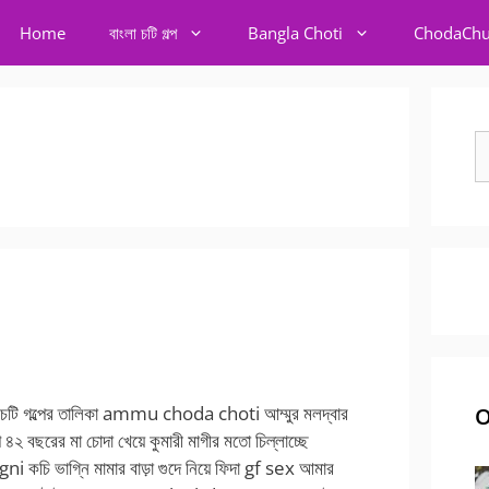
Home
বাংলা চটি গল্প
Bangla Choti
ChodaChu
S
fo
া চটি গল্পের তালিকা ammu choda choti আম্মুর মলদ্বার
O
প ৪২ বছরের মা চোদা খেয়ে কুমারী মাগীর মতো চিল্লাচ্ছে
কচি ভাগ্নি মামার বাড়া গুদে নিয়ে ফিদা gf sex আমার