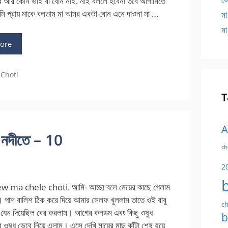
ার আর কোন ভাই বা বোন নাই. নাই বললে হবেনা তবে আগামিতে
মি প্রায় মাকে বলতাম মা আমর একটা বোন এনে দাওনা মা …
মা
মা
ore
ies
 Choti
T
A
 নদীতে – 10
ch
2
 ma chele choti. আমি- আচ্ছা বলে মেয়ের কাছে গেলাম
্ছে। পাশ বালিশ ঠিক করে দিয়ে আমার সেলফ খুললাম তাতে ওই বাবু
ch
 যেন দিয়েছিল বের করলাম। আগের কনডম এবং কিছু ওষুধ
b
 ওষুধ ভেবে নিয়ে এলাম। এসে দেখি মায়ের মাছ কাঁটা শেষ হয়ে