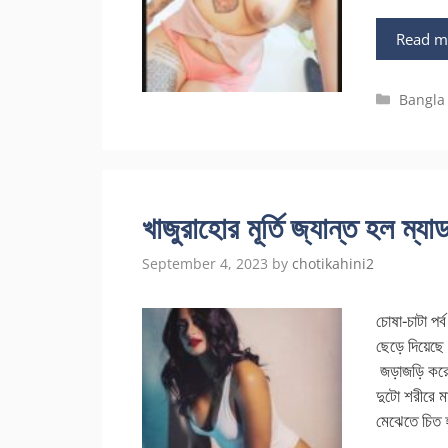
Read m
Categor
Bangla
খাজুরাহোর মূর্তি জ্যান্ত হল ম্য
September 4, 2023
by
chotikahini2
চোষা-চাটা পর
ছেড়ে দিয়েছে
জড়াজড়ি করে খ
দুটো শরীরে 
মেঝেতে চিত 