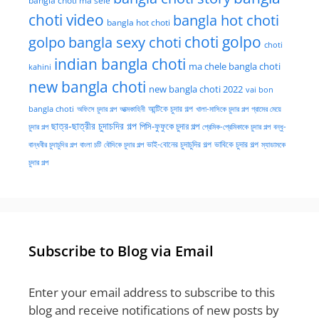
bangla choti ma sele
choti video
bangla hot choti
bangla hot choti
golpo
choti golpo
bangla sexy choti
choti
indian bangla choti
ma chele bangla choti
kahini
new bangla choti
new bangla choti 2022
vai bon
অফিসে চুদার গল্প
আত্মকাহিনী
আন্টিকে চুদার গল্প
খালা-মাসিকে চুদার গল্প
গ্রামের মেয়ে
bangla choti
ছাত্র-ছাত্রীর চুদাচদির গল্প
পিসি-ফুফুকে চুদার গল্প
চুদার গল্প
প্রেমিক-প্রেমিকাকে চুদার গল্প
বন্ধু-
ভাই-বোনের চুদাচুদির গল্প
ভাবিকে চুদার গল্প
বান্ধবীর চুদাচুদির গল্প
বাংলা চটি
বৌদিকে চুদার গল্প
ম্যাডামকে
চুদার গল্প
Subscribe to Blog via Email
Enter your email address to subscribe to this
blog and receive notifications of new posts by