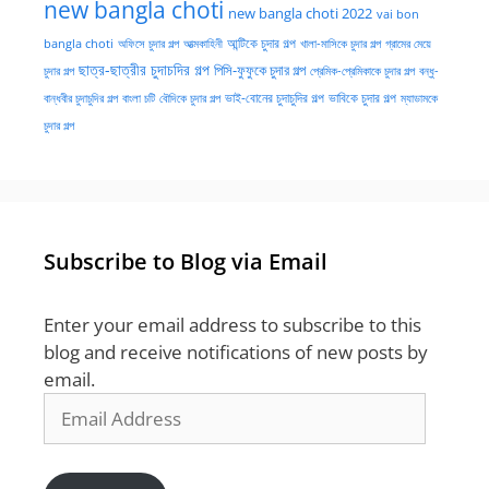
new bangla choti
new bangla choti 2022
vai bon
অফিসে চুদার গল্প
আত্মকাহিনী
আন্টিকে চুদার গল্প
খালা-মাসিকে চুদার গল্প
গ্রামের মেয়ে
bangla choti
ছাত্র-ছাত্রীর চুদাচদির গল্প
পিসি-ফুফুকে চুদার গল্প
চুদার গল্প
প্রেমিক-প্রেমিকাকে চুদার গল্প
বন্ধু-
ভাই-বোনের চুদাচুদির গল্প
ভাবিকে চুদার গল্প
বান্ধবীর চুদাচুদির গল্প
বাংলা চটি
বৌদিকে চুদার গল্প
ম্যাডামকে
চুদার গল্প
Subscribe to Blog via Email
Enter your email address to subscribe to this
blog and receive notifications of new posts by
email.
Email
Address